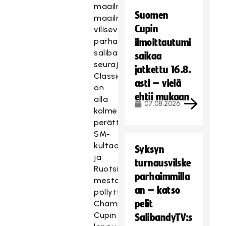
maailman
Suomen
maailmanmestareita
Cupin
vilisevällä
parhaalla
ilmoittautumi
salibandyn
saikaa
seurajoukkueella
jatkettu 16.8.
Classicilla
asti – vielä
on
ehtii mukaan
alla
07.08.2026
kolme
perättäistä
SM-
kultaa
Syksyn
ja
turnausvilske
Ruotsin
parhaimmilla
mestarien
an – katso
pöllyttäminen
pelit
Champions
Cupin
SalibandyTV:s