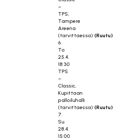
–
TPS,
Tampere
Areena
(tarvittaessa)
(Ruutu)
6.
To
25.4.
18:30
TPS
T
–
ä
Classic,
m
Kupittaan
ä
palloiluhalli
s
(tarvittaessa)
(Ruutu)
i
7.
s
Su
ä
28.4.
l
15:00
t