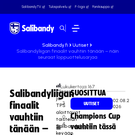
SalibandyTV
Tulospalvelu
F-liiga
Fanikauppa
Salibandy.fi
Uutiset
Salibandyliigan finaalit vauhtiin tänään – näin
seuraat loppuottelusarjaa
Lukukertoja:
167
Salibandyliigan
Classic
SUOSITTUA
1
ja
02.08.2
finaalit
3
UUTISET
TPS
026
.
aloittavat
vauhtiin
Champions Cup
0
taistelun
4
vauhtiin tässä
Salibandyliigan
tänään –
.
kevään