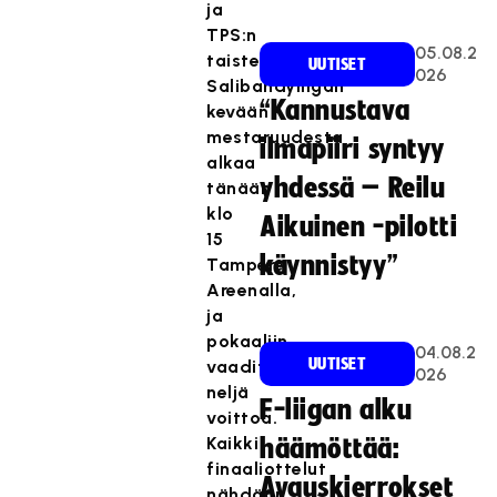
ja
TPS:n
05.08.2
taistelu
UUTISET
026
Salibandyliigan
“Kannustava
kevään
mestaruudesta
ilmapiiri syntyy
alkaa
yhdessä – Reilu
tänään
klo
Aikuinen -pilotti
15
käynnistyy”
Tampere
Areenalla,
ja
pokaaliin
04.08.2
UUTISET
vaaditaan
026
neljä
F-liigan alku
voittoa.
Kaikki
häämöttää:
finaaliottelut
Avauskierrokset
nähdään