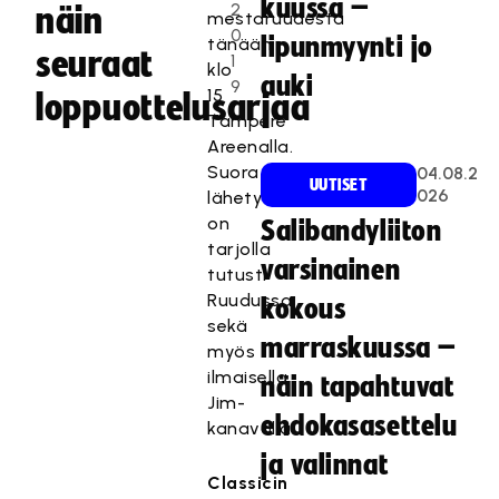
kuussa –
2
näin
mestaruudesta
0
lipunmyynti jo
tänään
seuraat
1
klo
auki
9
15
loppuottelusarjaa
Tampere
Areenalla.
Suora
04.08.2
UUTISET
026
lähetys
on
Salibandyliiton
tarjolla
varsinainen
tutusti
Ruudussa
kokous
sekä
marraskuussa –
myös
ilmaisella
näin tapahtuvat
Jim-
ehdokasasettelu
kanavalla.
ja valinnat
Classicin