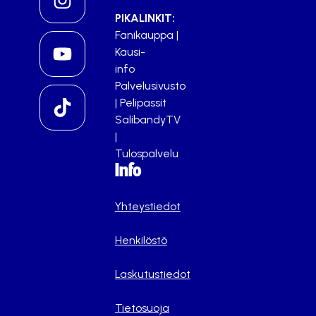
PIKALINKIT:
Fanikauppa
|
Kausi-
info
Palvelusivusto
|
Pelipassit
SalibandyTV
|
Tulospalvelu
Info
Yhteystiedot
Henkilöstö
Laskutustiedot
Tietosuoja