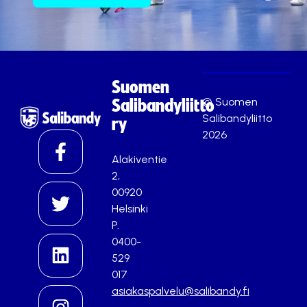
Suomen
© Suomen
Salibandyliitto
Salibandyliitto
ry
2026
Alakiventie
2,
00920
Helsinki
P.
0400-
529
017
asiakaspalvelu@salibandy.fi