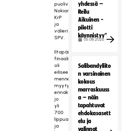
yhdessä –
puolivälierissä
Nokian
Reilu
KrP
Aikuinen -
ja
pilotti
välierissä
käynnistyy”
SPV.
05.08.2026
Iltapäivän
finaaliin
oli
Salibandyliito
eiliseen
n varsinainen
mennessä
kokous
myyty
marraskuuss
ennakkoon
a – näin
jo
tapahtuvat
yli
700
ehdokasasett
lippua,
elu ja
ja
valinnat