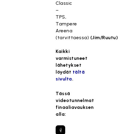
Classic
ö
–
o
TPS,
n
Tampere
e
Areena
s
(tarvittaessa)
(Jim/Ruutu)
t
e
Kaikki
t
varmistuneet
t
lähetykset
y
löydät
tältä
,
sivulta
.
k
o
Tässä
s
videotunnelmat
k
finaaliavauksen
a
alla:
s
e
v