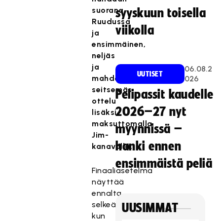
suorana
syyskuun toisella
Ruudussa
viikolla
ja
ensimmäinen,
neljäs
ja
06.08.2
UUTISET
mahdollinen
026
seitsemäs
Pelipassit kaudelle
ottelu
2026–27 nyt
lisäksi
maksuttomalla
myynnissä –
Jim-
hanki ennen
kanavalla.
ensimmäistä peliä
Finaaliasetelma
näyttää
ennalta
selkeältä,
UUSIMMAT
kun