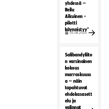
yhdessä –
Reilu
Aikuinen -
pilotti
käynnistyy”
05.08.2026
Salibandyliito
n varsinainen
kokous
marraskuuss
a – näin
tapahtuvat
ehdokasasett
elu ja
valinnat