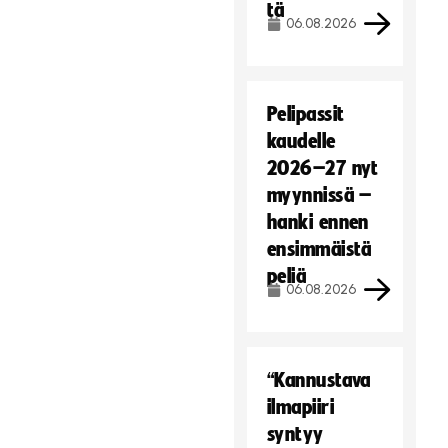
tä
06.08.2026
Pelipassit
kaudelle
2026–27 nyt
myynnissä –
hanki ennen
ensimmäistä
peliä
06.08.2026
“Kannustava
ilmapiiri
syntyy