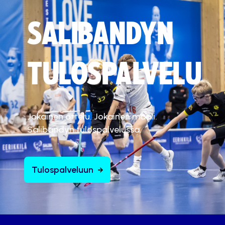
SALIBANDYN
TULOSPALVELU
Jokainen ottelu. Jokainen maali.
Salibandyn tulospalvelussa.
Tulospalveluun