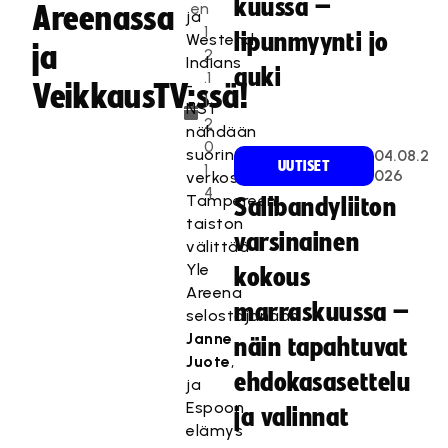
kuussa –
en
Areenassa
ja
1
lipunmyynti jo
Westend
ja
2
Indians
auki
.1
-
VeikkausTV:ssä!
1.
NST
2
nähdään
0
suorina
04.08.2
UUTISET
1
026
verkossa.
4
Tampereen
Salibandyliiton
taiston
varsinainen
välittää
Yle
kokous
Areena
marraskuussa –
selostajanaan
Janne
näin tapahtuvat
Juote
,
ehdokasasettelu
ja
Espoon
ja valinnat
elämys