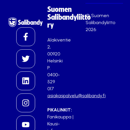
Suomen
© Suomen
Salibandyliitto
Salibandyliitto
ry
2026
Alakiventie
2,
00920
Helsinki
P.
0400-
529
017
asiakaspalvelu@salibandy.fi
PIKALINKIT:
Fanikauppa
|
Kausi-