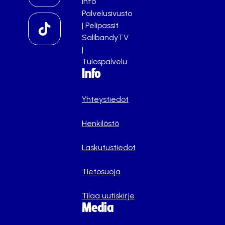
info
Palvelusivusto
|
Pelipassit
SalibandyTV
|
Tulospalvelu
Info
Yhteystiedot
Henkilöstö
Laskutustiedot
Tietosuoja
Tilaa uutiskirje
Media