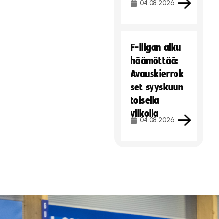
04.08.2026
F-liigan alku
häämöttää:
Avauskierrok
set syyskuun
toisella
viikolla
04.08.2026