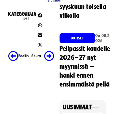
sivuille
syyskuun toisella
Uuti
KATEGORIA:
JAA:
viikolla
set
06.08.2
UUTISET
026
Pelipassit kaudelle
Edellinen
Seuraava
2026–27 nyt
myynnissä –
hanki ennen
ensimmäistä peliä
UUSIMMAT