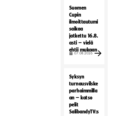
Suomen
Cupin
ilmoittautumi
saikaa
jatkettu 16.8.
asti – vielä
ehtii mukaan
07.08.2026
Syksyn
turnausvilske
parhaimmilla
an – katso
pelit
SalibandyTV:s