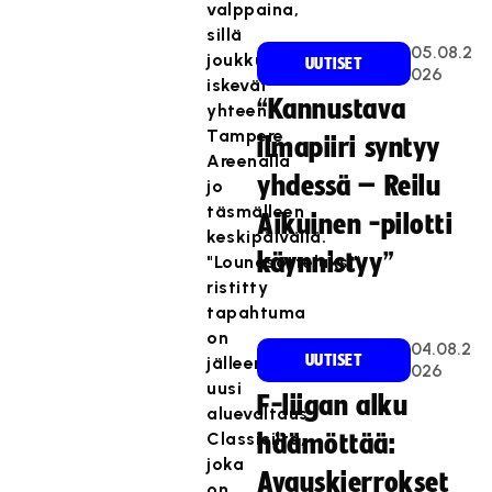
valppaina,
sillä
05.08.2
joukkueet
UUTISET
026
iskevät
“Kannustava
yhteen
Tampere
ilmapiiri syntyy
Areenalla
yhdessä – Reilu
jo
täsmälleen
Aikuinen -pilotti
keskipäivällä.
käynnistyy”
"Lounasotteluksi"
ristitty
tapahtuma
on
04.08.2
UUTISET
jälleen
026
uusi
F-liigan alku
aluevaltaus
Classicilta,
häämöttää:
joka
Avauskierrokset
on