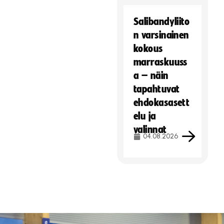
Salibandyliito
n varsinainen
kokous
marraskuuss
a – näin
tapahtuvat
ehdokasasett
elu ja
valinnat
04.08.2026