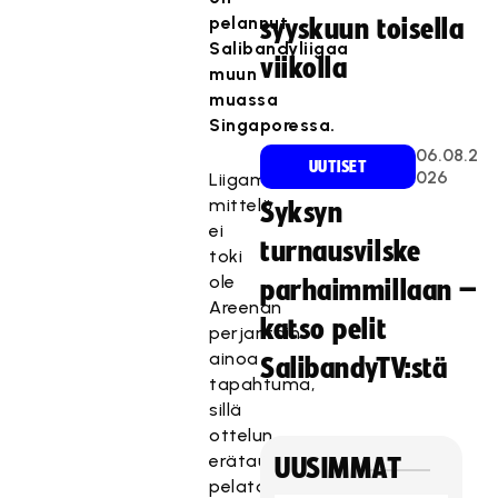
pelannut
syyskuun toisella
Salibandyliigaa
viikolla
muun
muassa
Singaporessa.
06.08.2
UUTISET
026
Liigamiesten
mittelö
Syksyn
ei
turnausvilske
toki
ole
parhaimmillaan –
Areenan
katso pelit
perjantain
ainoa
SalibandyTV:stä
tapahtuma,
sillä
ottelun
erätauoilla
UUSIMMAT
pelataan