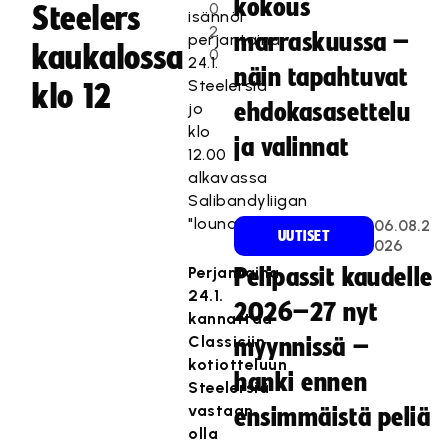
kokous
0
Steelers
isännöi
2
marraskuussa –
perjantaina
kaukalossa
0
24.1.
näin tapahtuvat
Steelersiä
klo 12
jo
ehdokasasettelu
klo
ja valinnat
12.00
alkavassa
Salibandyliigan
"lounasottelussa".
06.08.2
UUTISET
026
Perjantaina
Pelipassit kaudelle
24.1.
2026–27 nyt
kannattaa
Classiciin
myynnissä –
kotiotteluun
hanki ennen
Steelersiä
vastaan
ensimmäistä peliä
olla