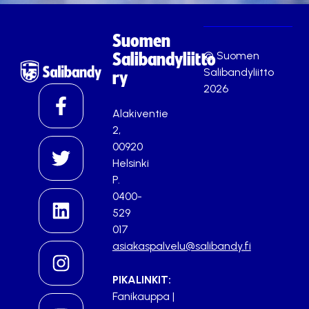
Suomen
© Suomen
Salibandyliitto
Salibandyliitto
ry
2026
Alakiventie
2,
00920
Helsinki
P.
0400-
529
017
asiakaspalvelu@salibandy.fi
PIKALINKIT:
Fanikauppa
|