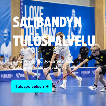
SALIBANDYN
TULOSPALVELU
Jokainen ottelu. Jokainen maali.
Salibandyn tulospalvelussa.
Tulospalveluun