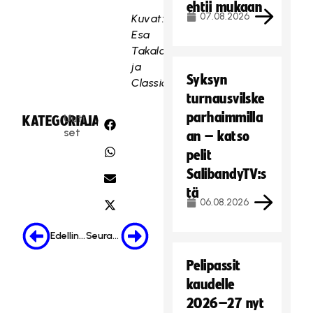
ehtii mukaan
07.08.2026
Kuvat:
Esa
Takalo
ja
Syksyn
Classic
turnausvilske
parhaimmilla
Uuti
KATEGORIA:
JAA:
set
an – katso
pelit
SalibandyTV:s
tä
06.08.2026
Edellinen
Seuraava
Pelipassit
kaudelle
2026–27 nyt