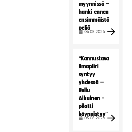
myynnissä –
hanki ennen
ensimmäistä
peliä
06.08.2026
“Kannustava
ilmapiiri
syntyy
yhdessä –
Reilu
Aikuinen -
pilotti
käynnistyy”
05.08.2026