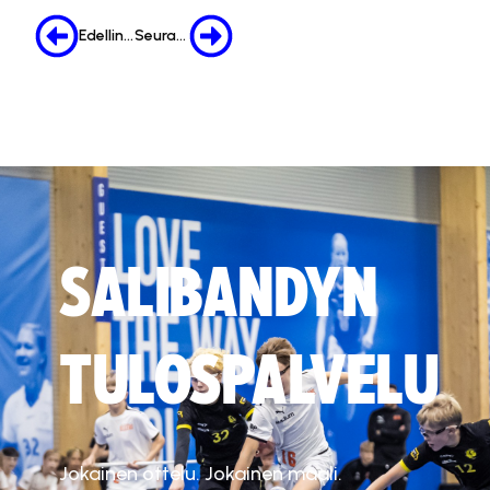
Edellinen
Seuraava
SALIBANDYN
TULOSPALVELU
Jokainen ottelu. Jokainen maali.