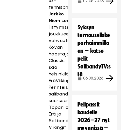
ex-
07.08.2026
tennisammattilaisen
Jarkko
Niemisen
Syksyn
liittymisestä
joukkueen
turnausvilske
vahvuuteen.
parhaimmilla
Kovan
an – katso
haastajan
pelit
Classic
SalibandyTV:s
saa
helsinkiläisestä
tä
06.08.2026
EräViikingeistä.
Perinteiset
salibandyn
suurseurat
Pelipassit
Tapanilan
kaudelle
Erä ja
2026–27 nyt
SalibandySeura
Viikingit
myynnissä –