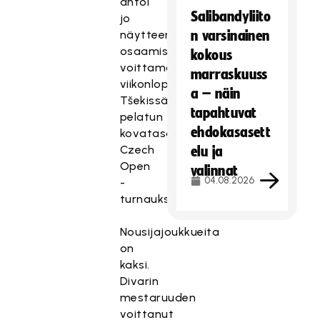
antoi
Salibandyliito
jo
näytteen
n varsinainen
osaamisestaan
kokous
voittamalla
marraskuuss
viikonloppuna
a – näin
Tšekissä
tapahtuvat
pelatun
ehdokasasett
kovatasoisen
Czech
elu ja
Open
valinnat
04.08.2026
-
turnauksen.
Nousijajoukkueita
on
kaksi.
Divarin
mestaruuden
voittanut