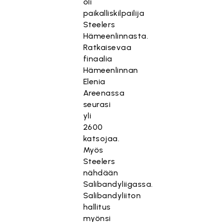
oli
paikalliskilpailija
Steelers
Hämeenlinnasta.
Ratkaisevaa
finaalia
Hämeenlinnan
Elenia
Areenassa
seurasi
yli
2600
katsojaa.
Myös
Steelers
nähdään
Salibandyliigassa.
Salibandyliiton
hallitus
myönsi