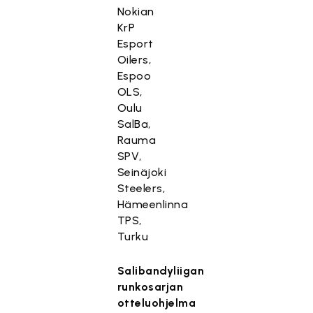
Nokian
KrP
Esport
Oilers,
Espoo
OLS,
Oulu
SalBa,
Rauma
SPV,
Seinäjoki
Steelers,
Hämeenlinna
TPS,
Turku
Salibandyliigan
runkosarjan
otteluohjelma