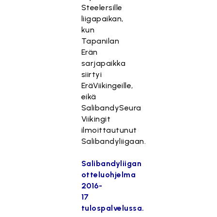
Steelersille
liigapaikan,
kun
Tapanilan
Erän
sarjapaikka
siirtyi
EräViikingeille,
eikä
SalibandySeura
Viikingit
ilmoittautunut
Salibandyliigaan.
Salibandyliigan
otteluohjelma
2016-
17
tulospalvelussa.