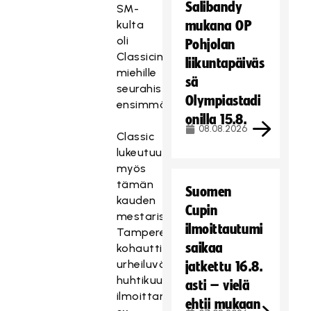
Salibandy
SM-
kulta
mukana OP
oli
Pohjolan
Classicin
liikuntapäiväs
miehille
sä
seurahistorian
Olympiastadi
ensimmäinen.
onilla 15.8.
08.08.2026
Classic
lukeutuu
myös
tämän
Suomen
kauden
Cupin
mestarisuosikkeihin.
ilmoittautumi
Tamperelaisseura
saikaa
kohautti
urheiluväkeä
jatkettu 16.8.
huhtikuussa
asti – vielä
ilmoittamalla
ehtii mukaan