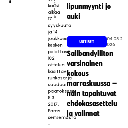
0
lipunmyynti jo
kausi
1
alkaa
auki
6
17.
syyskuuta
ja 14
joukkueen
04.08.2
UUTISET
026
kesken
pelattava,
Salibandyliiton
182
varsinainen
ottelua
käsittävä,
kokous
runkosarja
marraskuussa –
saadaan
päätökseen
näin tapahtuvat
8.3.
ehdokasasettelu
2017.
Paras
ja valinnat
seitsemästä
-