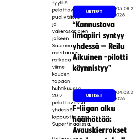
tyylillä
05.08.2
pelattavien
UUTISET
026
puolivälierä-
“Kannustava
ja
välieräsarjojen
ilmapiiri syntyy
jälkeen
yhdessä – Reilu
Suomen
mestaruus
Aikuinen -pilotti
ratkeaa
viime
käynnistyy”
kauden
tapaan
huhtikuussa
04.08.2
2017
UUTISET
026
pelattavassa
F-liigan alku
yhdessä
loppuottelussa,
häämöttää:
Superfinaalissa.
Avauskierrokset