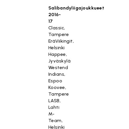
Salibandyliigajoukkueet
2016-
17
Classic,
Tampere
EräViikingit,
Helsinki
Happee,
Jyväskylä
Westend
Indians,
Espoo
Koovee,
Tampere
LASB,
Lahti
M-
Team,
Helsinki