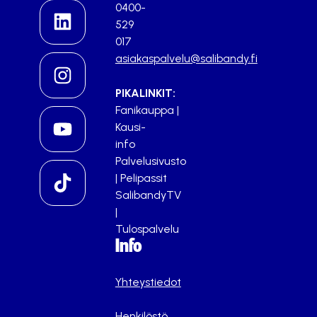
0400-
529
017
asiakaspalvelu@salibandy.fi
PIKALINKIT:
Fanikauppa
|
Kausi-
info
Palvelusivusto
|
Pelipassit
SalibandyTV
|
Tulospalvelu
Info
Yhteystiedot
Henkilöstö