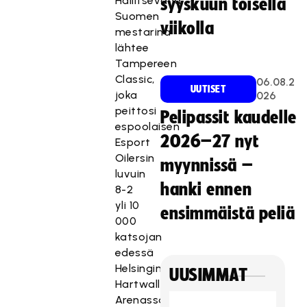
Hallitsevana
syyskuun toisella
Suomen
viikolla
mestarina
lähtee
Tampereen
Classic,
06.08.2
UUTISET
joka
026
peittosi
Pelipassit kaudelle
espoolaisen
2026–27 nyt
Esport
Oilersin
myynnissä –
luvuin
hanki ennen
8-2
yli 10
ensimmäistä peliä
000
katsojan
edessä
Helsingin
UUSIMMAT
Hartwall
Arenassa.