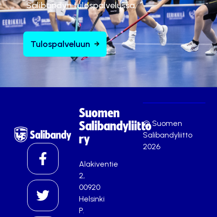
Salibandyn tulospalvelussa.
Tulospalveluun
Suomen
© Suomen
Salibandyliitto
Salibandyliitto
ry
2026
Alakiventie
2,
00920
Helsinki
P.