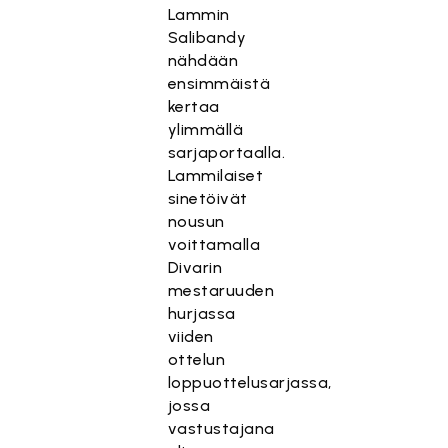
Lammin
Salibandy
nähdään
ensimmäistä
kertaa
ylimmällä
sarjaportaalla.
Lammilaiset
sinetöivät
nousun
voittamalla
Divarin
mestaruuden
hurjassa
viiden
ottelun
loppuottelusarjassa,
jossa
vastustajana