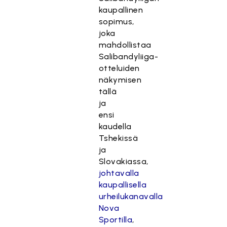
kaupallinen
sopimus,
joka
mahdollistaa
Salibandyliiga-
otteluiden
näkymisen
tällä
ja
ensi
kaudella
Tshekissä
ja
Slovakiassa,
johtavalla
kaupallisella
urheilukanavalla
Nova
Sportilla
,