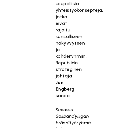
kaupallisia
yhteistyökonsepteja,
jotka
eivät
rajoitu
kansalliseen
näkyvyyteen
ja
kohderyhmiin,
Republicin
strateginen
johtaja
Jani
Engberg
sanoo.
Kuvassa:
Salibandyliigan
brändityöryhmä