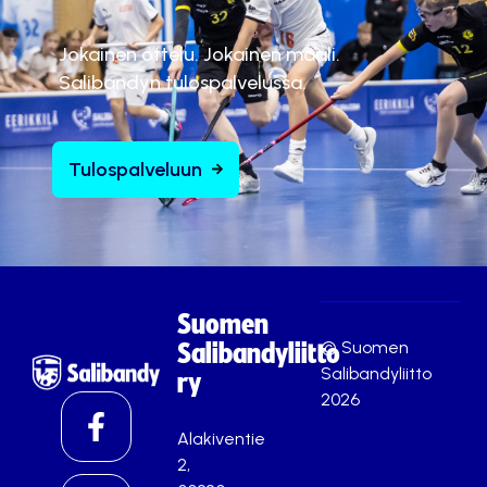
Jokainen ottelu. Jokainen maali.
Salibandyn tulospalvelussa.
Tulospalveluun
Suomen
© Suomen
Salibandyliitto
Salibandyliitto
ry
2026
Alakiventie
2,