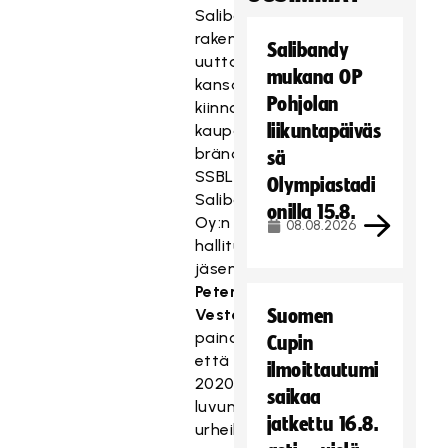
Salibandyliiga
rakentaa
Salibandy
uutta,
mukana OP
kansainvälisesti
Pohjolan
kiinnostavaa
liikuntapäiväs
kaupallista
brändiä.
sä
SSBL
Olympiastadi
Salibandy
onilla 15.8.
Oy:n
08.08.2026
hallituksen
jäsen
Peter
Vesterbacka
Suomen
painottaa,
Cupin
että
ilmoittautumi
2020-
saikaa
luvun
jatkettu 16.8.
urheilubrändiä