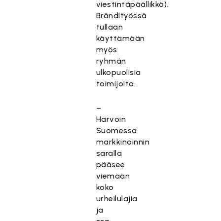
viestintäpäällikkö).
Brändityössä
tullaan
käyttämään
myös
ryhmän
ulkopuolisia
toimijoita.
–
Harvoin
Suomessa
markkinoinnin
saralla
pääsee
viemään
koko
urheilulajia
ja