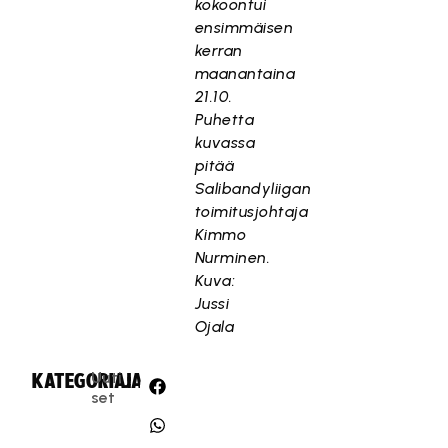
kokoontui
ensimmäisen
kerran
maanantaina
21.10.
Puhetta
kuvassa
pitää
Salibandyliigan
toimitusjohtaja
Kimmo
Nurminen.
Kuva:
Jussi
Ojala
Uuti
KATEGORIA:
JAA:
set