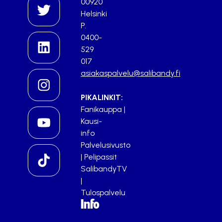
00920
Helsinki
P.
0400-
529
017
asiakaspalvelu@salibandy.fi
PIKALINKIT:
Fanikauppa
|
Kausi-
info
Palvelusivusto
|
Pelipassit
SalibandyTV
|
Tulospalvelu
Info