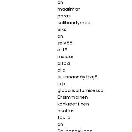
on
maailman
paras
salibandymaa.
Siksi
on
selvää,
että
meidän
pitää
olla
suunnannäyttäjä
lajin
globalisoitumisessa.
Ensimmäinen
konkreettinen
osoitus
tästä
on
Salibandyliigan