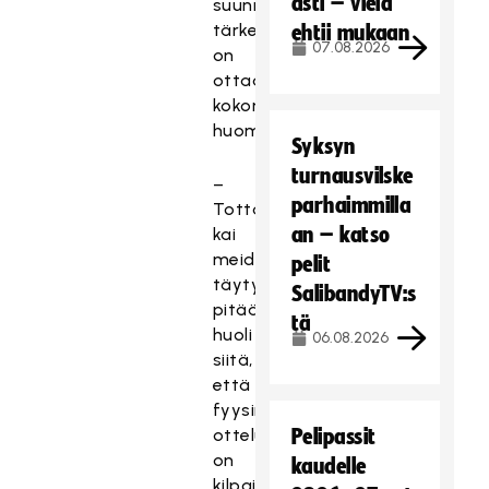
asti – vielä
suunnitellessa
tärkeää
ehtii mukaan
07.08.2026
on
ottaa
kokonaisuus
huomioon.
Syksyn
turnausvilske
–
parhaimmilla
Totta
an – katso
kai
meidän
pelit
täytyy
SalibandyTV:s
pitää
tä
huoli
06.08.2026
siitä,
että
fyysinen
ottelutapahtuma
Pelipassit
on
kaudelle
kilpailukykyinen,