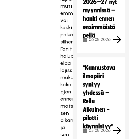
2026–27 nyt
mutta
myynnissä –
emme
hanki ennen
voi
ensimmäistä
keskittyä
pelkästään
peliä
06.08.2026
siihen.
Fanit
haluavat
elää
“Kannustava
lajissa
ilmapiiri
mukana
syntyy
koko
ajan:
yhdessä –
ennen
Reilu
matsia,
Aikuinen -
sen
pilotti
aikana
käynnistyy”
ja
05.08.2026
sen