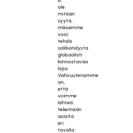
Ei
ole
mitään
syytä,
miksemme
voisi
tehdä
salibandysta
globaalisti
kiinnostavaa
lajia.
Vahvuutenamme
on,
että
voimme
lähteä
tekemään
asioita
eri
tavalla