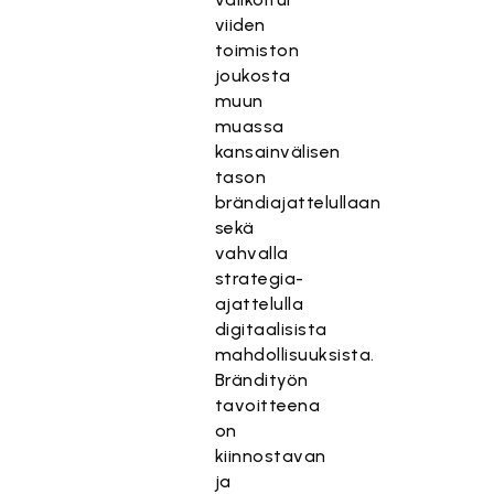
viiden
toimiston
joukosta
muun
muassa
kansainvälisen
tason
brändiajattelullaan
sekä
vahvalla
strategia-
ajattelulla
digitaalisista
mahdollisuuksista.
Brändityön
tavoitteena
on
kiinnostavan
ja