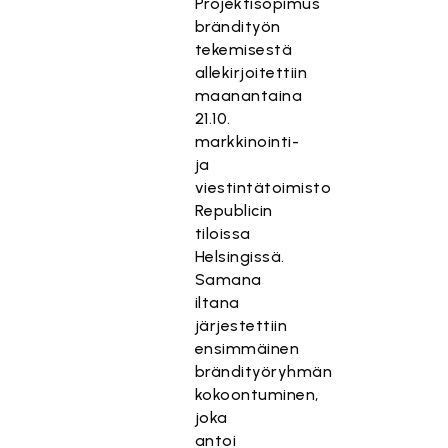
Projektisopimus
brändityön
tekemisestä
allekirjoitettiin
maanantaina
21.10.
markkinointi-
ja
viestintätoimisto
Republicin
tiloissa
Helsingissä.
Samana
iltana
järjestettiin
ensimmäinen
brändityöryhmän
kokoontuminen,
joka
antoi