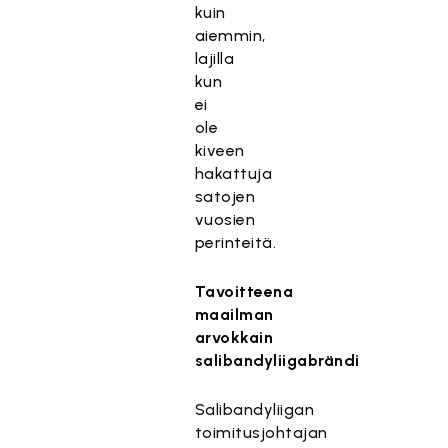
kuin
aiemmin,
lajilla
kun
ei
ole
kiveen
hakattuja
satojen
vuosien
perinteitä.
Tavoitteena
maailman
arvokkain
salibandyliigabrändi
Salibandyliigan
toimitusjohtajan