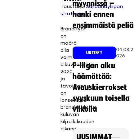
myynnissä –
Taustaksi
Salibandyliigan
hanki ennen
strategia
ensimmäistä peliä
Brändityön
on
määrä
04.08.2
olla
UUTISET
026
valmis
alkuvuodesta
F-liigan alku
2020,
häämöttää:
ja
tavoitteena
Avauskierrokset
on
syyskuun toisella
lanseerata
brändiuudistus
viikolla
kuluvan
kilpailukauden
aikana.
UUSIMMAT