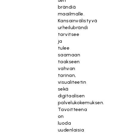
sen
brändiä
maailmalle.
Kansainvälistyvä
urheilubrändi
tarvitsee
ja
tulee
saamaan
taakseen
vahvan
tarinan,
visualiteetin
sekä
digitaalisen
palvelukokemuksen.
Tavoitteena
on
luoda
uudenlaisia