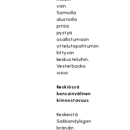
vain.
Samoilla
alustoilla
pitää
pystyä
osallistumaan
ottelutapahtumiin
liittyviin
keskusteluihin,
Vesterbacka
visioi.
Keskiössä
kansainvälinen
kiinnostavuus
Keskeistä
Salibandyliigan
brändin