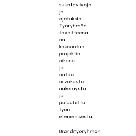
suuntaviivoja
ja
ajatuksia.
Työryhmän
tavoitteena
on
kokoontua
projektin
aikana
ja
antaa
arvokasta
näkemystä
ja
palautetta
työn
etenemisestä.
Brändityöryhmän