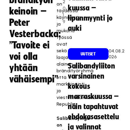
brändityön
2
on
kuussa –
0
keinoin –
täydessä
1
lipunmyynti jo
käynnissä,
Peter
9
ja
auki
mukana
Vesterbacka:
työssä
”Tavoite ei
ovat
sekä
04.08.2
voi olla
UUTISET
026
laaja-
alainen
Salibandyliiton
yhtään
brändityöryhmä
varsinainen
vähäisempi”
että
markkinointi-
kokous
ja
marraskuussa –
viestintätoimisto
Republic.
näin tapahtuvat
ehdokasasettelu
Salibandyliiga
on
ja valinnat