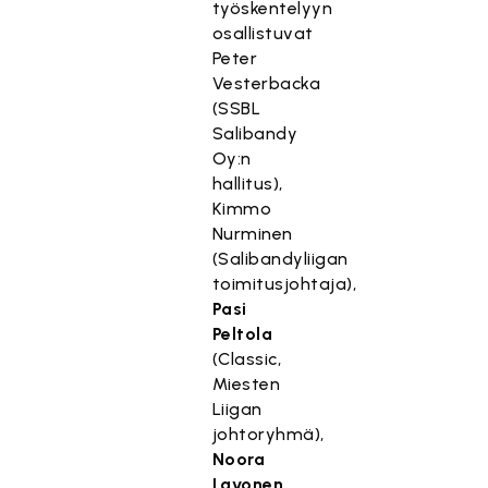
työskentelyyn
osallistuvat
Peter
Vesterbacka
(SSBL
Salibandy
Oy:n
hallitus),
Kimmo
Nurminen
(Salibandyliigan
toimitusjohtaja),
Pasi
Peltola
(Classic,
Miesten
Liigan
johtoryhmä),
Noora
Lavonen