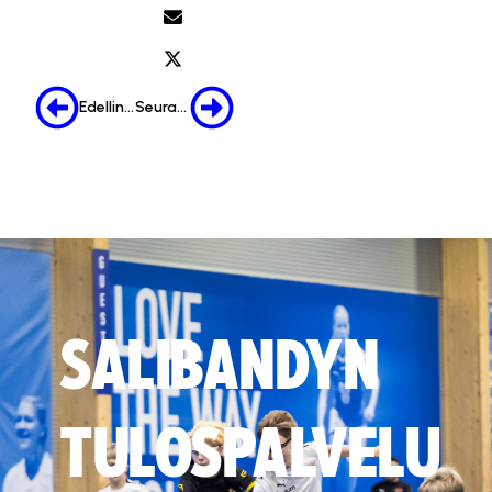
Edellinen
Seuraava
SALIBANDYN
TULOSPALVELU