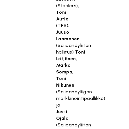
(Steelers),
Toni
Autio
(TPS),
Juuso
Laamanen
(Salibandyliiton
hallitus)
Toni
Lötjönen
,
Marko
Sompa
,
Toni
Nikunen
(Salibandyliigan
markkinointipäällikkö)
ja
Jussi
Ojala
(Salibandyliiton