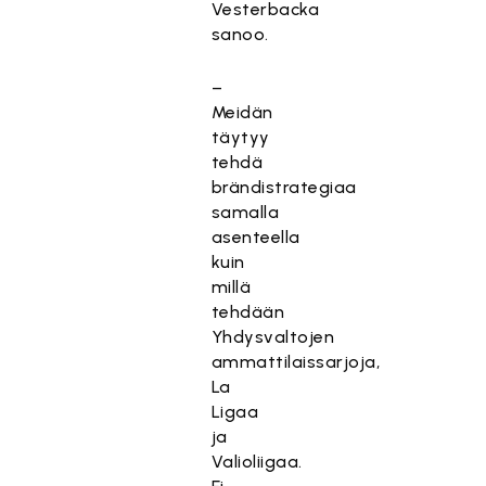
Vesterbacka
sanoo.
–
Meidän
täytyy
tehdä
brändistrategiaa
samalla
asenteella
kuin
millä
tehdään
Yhdysvaltojen
ammattilaissarjoja,
La
Ligaa
ja
Valioliigaa.