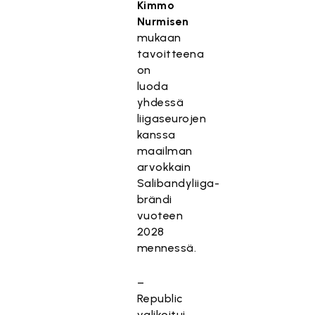
Kimmo
Nurmisen
mukaan
tavoitteena
on
luoda
yhdessä
liigaseurojen
kanssa
maailman
arvokkain
Salibandyliiga-
brändi
vuoteen
2028
mennessä.
–
Republic
valikoitui