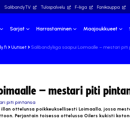
SalibandyTV
Tulospalvelu
F-liiga
Fanikauppa
Sarjat
Harrastaminen
Maajoukkueet
y.fi
Uutiset
Salibandyliiga saapui Loimaalle – mestari piti
oimaalle – mestari piti pinta
 illan ottelunsa poikkeuksellisesti Loimaalla, jossa mest
oon. Perjantain toisessa ottelussa Oilers kukisti koton