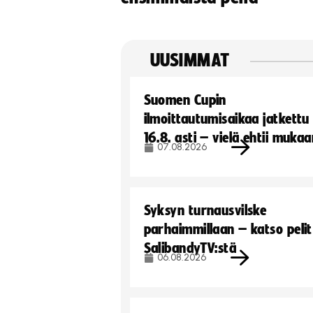
UUSIMMAT
Suomen Cupin
ilmoittautumisaikaa jatkettu
16.8. asti – vielä ehtii muka
07.08.2026
Syksyn turnausvilske
parhaimmillaan – katso pelit
SalibandyTV:stä
06.08.2026