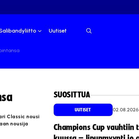
Salibandyliitto
Uutiset
 pintansa
SUOSITTUA
nsa
02.08.2026
UUTISET
ari Classic nousi
aan nousija
Champions Cup vauhtiin 
kuussa – lipunmyynti jo 