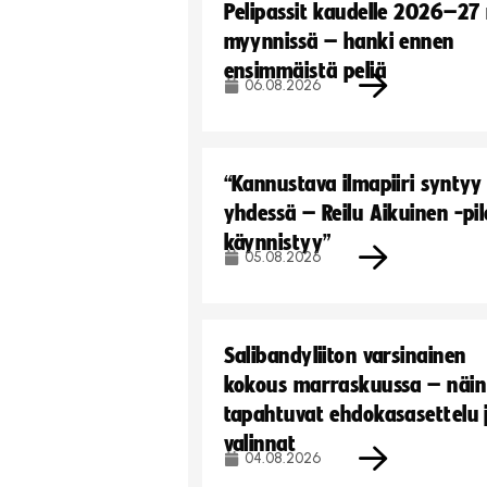
Pelipassit kaudelle 2026–27
myynnissä – hanki ennen
ensimmäistä peliä
06.08.2026
“Kannustava ilmapiiri syntyy
yhdessä – Reilu Aikuinen -pil
käynnistyy”
05.08.2026
Salibandyliiton varsinainen
kokous marraskuussa – näin
tapahtuvat ehdokasasettelu 
valinnat
04.08.2026