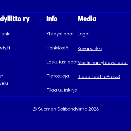
yliitto ry
Info
Media
lsinki
Yhteystiedot
Logot
dy.fi
Henkilöstö
Kuvapankki
Laskutustiedot
Viestinnän yhteystiedot
Tietosuoja
it
Tiedotteet (ePressi)
velu
Tilaa uutiskirje
© Suomen Salibandyliitto 2026