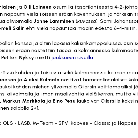
tiäisen
ja
Olli Laineen
osumilla tasatilanteesta 4-2-joht
on
napautti vielä toiseen erään kavennuksen, ja tärkeän t
a alivoimalla
Janne Lamminen
(
kuvassa
). Sami Johansso
emeli Salin
ehti vielä napauttaa maalin edestä 6-4-niitin.
ttu pallon kanssa ja oltiin lapasia kaksinkamppailuissa, osin 
t. Toiseen erään nostettiin tasoa ja kolmannessa kulminaati
a
Petteri Nykky
mietti
joukkueen sivuilla
.
erässä kahden ja toisessa sekä kolmannessa kolmen maa
naeson
ja
Aleksi Kulmala
nostivat hämeenlinnalaiset ko
aukoi kahden miehen ylivoimalla Oilersin voittomaaliksi 
si alivoimalla ja ilman maalivahtia vielä kerran, mutta vi
r,
Markus Markkola
ja
Eino Pesu
laukoivat Oilersille kaksi
inen
saldolla 2+1.
la OLS - LASB, M-Team - SPV, Koovee - Classic ja Happee - 