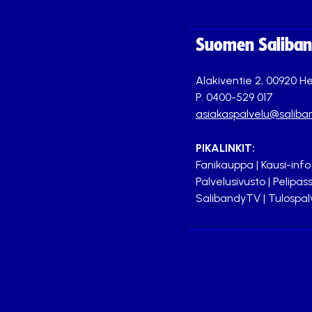
Suomen Saliband
Alakiventie 2, 00920 He
P. 0400-529 017
asiakaspalvelu@saliban
PIKALINKIT:
Fanikauppa
|
Kausi-info
Palvelusivusto
|
Pelipass
SalibandyTV
|
Tulospal