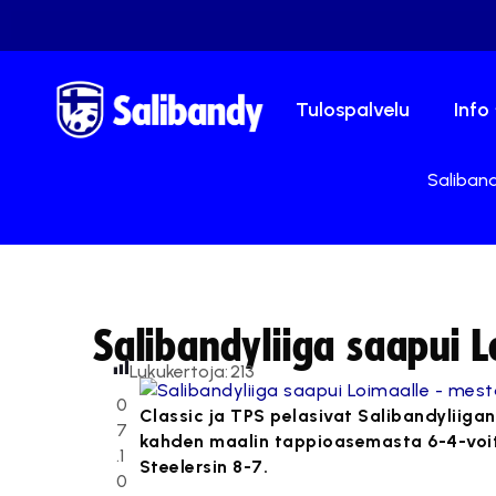
Tulospalvelu
Info
Saliband
Salibandyliiga saapui L
Lukukertoja:
213
0
Classic ja TPS pelasivat Salibandyliigan
7
kahden maalin tappioasemasta 6-4-voitt
.1
Steelersin 8-7.
0