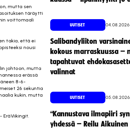
oon, mutta sen
asoituksen täräytti
nin voittomaali
04.08.2026
UUTISET
Salibandyliiton varsinain
sen takia, että ei
opisteeksi nousi
kokous marraskuussa – 
tapahtuvat ehdokasasette
lin johtoon, mutta
valinnat
lmannessa erässä
jääneen 8-6-
imeiset 26 sekuntia
 maalia kukin, mutta
05.08.2026
UUTISET
“Kannustava ilmapiiri sy
EräViikingit.
yhdessä – Reilu Aikuinen 