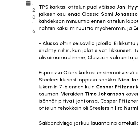
.
TPS karkasi ottelun puolivälissä
Jani Hyy
2
jälkeen osui enää Classic.
Sami Johanss
0
kahdeksan minuuttia ennen ottelun loppu
1
nähtiin kaksi minuuttia myöhemmin, ja
E
6
- Alussa oltiin seisovilla jaloilla. Ei liiku
ehditty niihin, kun jalat eivät liikkunee
alivoimamaalimme, Classicin valmentaj
Espoossa Oilers karkasi ensimmäisessä 
Steelers kiusasi loppuun saakka.
Nico Jo
lukemiin 7-6 ennen kuin
Casper Pfitzner
l
osuman. Vieraiden
Timo Johansson
kaven
isännät pitivät johtonsa. Casper Pfitzne
ottelun tehokkain oli Steelersin
Iiro Nurm
Salibandyliiga jatkuu lauantaina otteluil