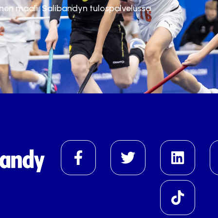
inen maali. Salibandyn tulospalvelussa.