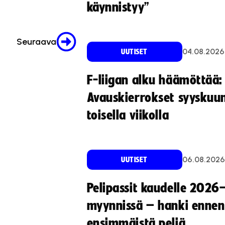
käynnistyy”
Seuraava
04.08.2026
UUTISET
F-liigan alku häämöttää:
Avauskierrokset syyskuu
toisella viikolla
06.08.2026
UUTISET
Pelipassit kaudelle 2026
myynnissä – hanki ennen
ensimmäistä peliä