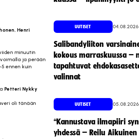
04.08.2026
UUTISET
ohonen
,
Henri
Salibandyliiton varsinain
 viiden minuutin
kokous marraskuussa – 
ivoimalla ja perään
tapahtuvat ehdokasasette
1-5 ennen kuin
valinnat
ja
Petteri Nykky
veri oli tänään
05.08.2026
UUTISET
“Kannustava ilmapiiri sy
yhdessä – Reilu Aikuinen 