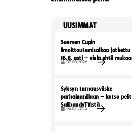
UUSIMMAT
Suomen Cupin
ilmoittautumisaikaa jatkettu
16.8. asti – vielä ehtii muka
07.08.2026
Syksyn turnausvilske
parhaimmillaan – katso pelit
SalibandyTV:stä
06.08.2026