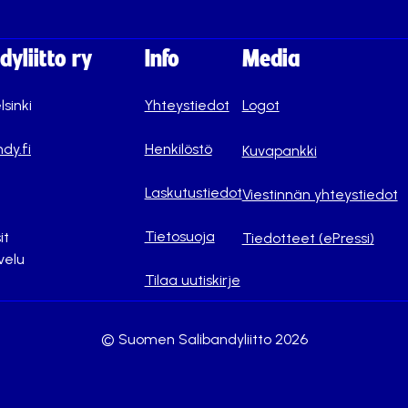
yliitto ry
Info
Media
lsinki
Yhteystiedot
Logot
dy.fi
Henkilöstö
Kuvapankki
Laskutustiedot
Viestinnän yhteystiedot
Tietosuoja
it
Tiedotteet (ePressi)
velu
Tilaa uutiskirje
© Suomen Salibandyliitto 2026