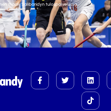
inen maali. Salibandyn tulospalvelussa.