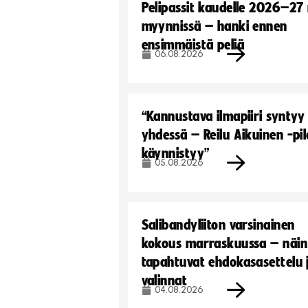
Pelipassit kaudelle 2026–27
myynnissä – hanki ennen
ensimmäistä peliä
06.08.2026
“Kannustava ilmapiiri syntyy
yhdessä – Reilu Aikuinen -pil
käynnistyy”
05.08.2026
Salibandyliiton varsinainen
kokous marraskuussa – näin
tapahtuvat ehdokasasettelu 
valinnat
04.08.2026