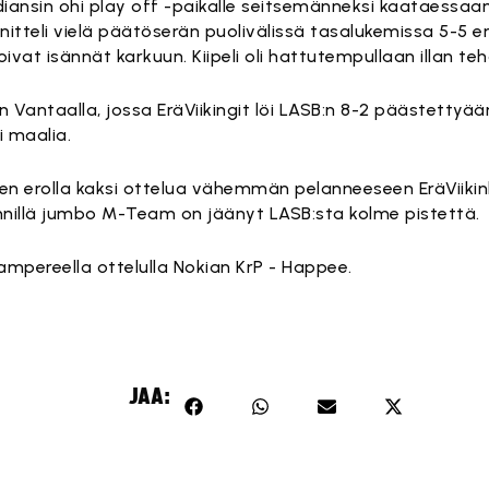
diansin ohi play off -paikalle seitsemänneksi kaataessa
nitteli vielä päätöserän puolivälissä tasalukemissa 5-5 
ivat isännät karkuun. Kiipeli oli hattutempullaan illan te
n Vantaalla, jossa EräViikingit löi LASB:n 8-2 päästettyää
 maalia.
een erolla kaksi ottelua vähemmän pelanneeseen EräViikin
nnillä jumbo M-Team on jäänyt LASB:sta kolme pistettä.
mpereella ottelulla Nokian KrP - Happee.
JAA: