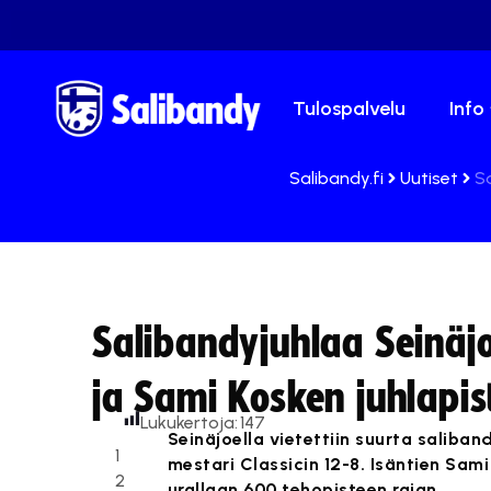
Tulospalvelu
Info
Salibandy.fi
Uutiset
Sa
Salibandyjuhlaa Seinäjoe
ja Sami Kosken juhlapis
Lukukertoja:
147
Seinäjoella vietettiin suurta saliban
1
mestari Classicin 12-8. Isäntien Sam
2
urallaan 600 tehopisteen rajan.