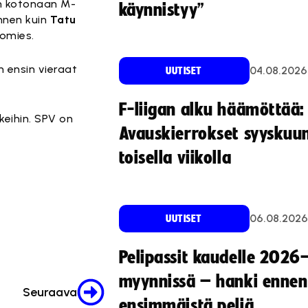
an kotonaan M-
käynnistyy”
ennen kuin
Tatu
homies.
n ensin vieraat
04.08.2026
UUTISET
F-liigan alku häämöttää:
keihin. SPV on
Avauskierrokset syyskuu
toisella viikolla
06.08.2026
UUTISET
Pelipassit kaudelle 2026
myynnissä – hanki ennen
Seuraava
ensimmäistä peliä