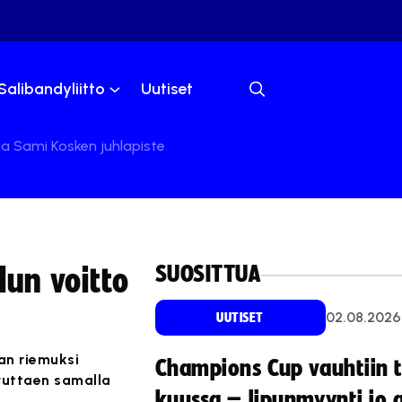
Salibandyliitto
Uutiset
 ja Sami Kosken juhlapiste
SUOSITTUA
lun voitto
02.08.2026
UUTISET
jan riemuksi
Champions Cup vauhtiin 
avuttaen samalla
kuussa – lipunmyynti jo 