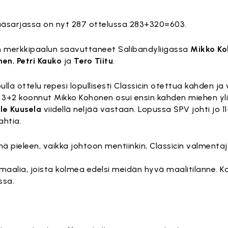
pääsarjassa on nyt 287 ottelussa 283+320=603.
n merkkipaalun saavuttaneet Salibandyliigassa
Mikko K
inen
,
Petri Kauko
ja
Tero Tiitu
.
ulla ottelu repesi lopullisesti Classicin otettua kahden ja
 3+2 koonnut Mikko Kohonen osui ensin kahden miehen yl
lle Kuusela
viidellä neljää vastaan. Lopussa SPV johti jo 1
ahtia.
ä pieleen, vaikka johtoon mentiinkin, Classicin valmenta
umaalia, joista kolmea edelsi meidän hyvä maalitilanne. Ka
ssa.