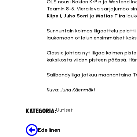
OLS nousi Nokian KrP:n ja Westend In
Teamin 8-5. Vieraileva sarjajumbo sin
Kiipeli,
Juho Sorri
ja
Matias Tiira
lauko
Sunnuntain kolmas liigaottelu pelattii
laukomaan ottelun ensimmäiset kaksi
Classic johtaa nyt liigaa kolmen pist
kaksikosta viiden pisteen päässä. Hä
Salibandyliiga jatkuu maanantaina Ta
Kuva: Juha Käenmäki
Uutiset
KATEGORIA:
Edellinen