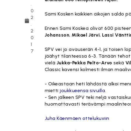
.
0
Sami Kosken kaikkien aikojen saldo 
2
.
Ennen Sami Koskea olivat 600 pistee
2
Johansson
,
Mikael Järvi
,
Lassi Väntt
0
1
SPV vei jo avauserän 4-1, ja toisen lop
7
jäähyt tilanteessa 6-3. Tänään tehot
vielä
Jukka-Pekka Pelto-Arvo
sekä
Vi
Classic kavensi kolmesti ilman maaliv
- Oikeastaan heti lähdöstä alkoi menn
mietti
joukkueensa sivuilla
.
- Sen jälkeen SPV teki neljä vastaisk
huomattavasti terävämpi maalinteo
Juha Käenmäen ottelukuviin