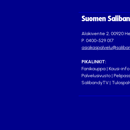
Suomen Saliband
Alakiventie 2, 00920 He
P. 0400-529 017
asiakaspalvelu@saliban
PIKALINKIT:
Fanikauppa
|
Kausi-info
Palvelusivusto
|
Pelipass
SalibandyTV
|
Tulospal