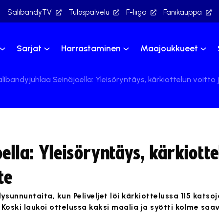
SalibandyTV
Tulospalvelu
F-liiga
Fanikauppa
Sarjat
Harrastaminen
Maajoukkueet
libandyjuhlaa Seinäjoella: Yleisöryntäys, kärkiottelun voitto
lla: Yleisöryntäys, kärkiotte
te
dysunnuntaita, kun Peliveljet löi kärkiottelussa 115 katso
i Koski laukoi ottelussa kaksi maalia ja syötti kolme sa