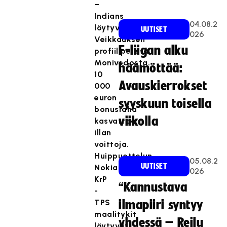
–
Indians
04.08.2
löytyvät
UUTISET
026
Veikkauksen
F-liigan alku
profiilipelistä,
Monivedosta.
häämöttää:
10
Avauskierrokset
000
euron
syyskuun toisella
bonusraha
viikolla
kasvattaa
illan
voittoja.
Huippuottelun
05.08.2
UUTISET
Nokian
026
KrP
“Kannustava
-
TPS
ilmapiiri syntyy
maalitykit
yhdessä – Reilu
löytyvät