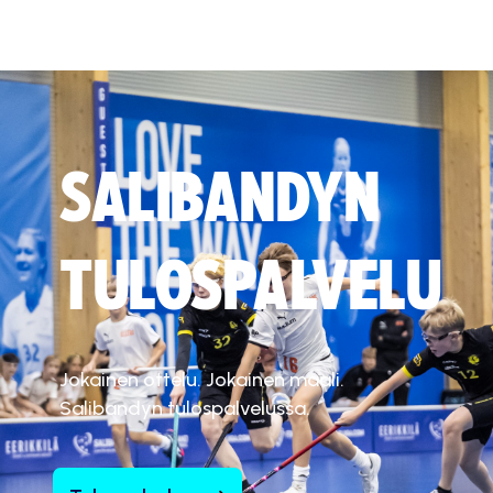
SALIBANDYN
TULOSPALVELU
Jokainen ottelu. Jokainen maali.
Salibandyn tulospalvelussa.