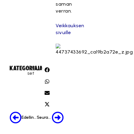
saman
verran.
Veikkauksen
sivuille
Uuti
KATEGORIA:
JAA:
set
Edellinen
Seuraava