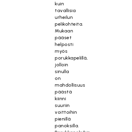
kuin
tavallisia
urheilun
pelikohteita.
Mukaan
pääset
helposti
myös
porukkapelillä,
jolloin
sinulla
on
mahdollisuus
päästä
kiinni
suuriin
voittoihin
pienillä
panoksilla.