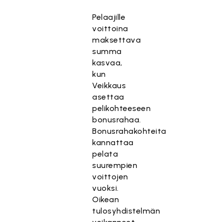
Pelaajille
voittoina
maksettava
summa
kasvaa,
kun
Veikkaus
asettaa
pelikohteeseen
bonusrahaa.
Bonusrahakohteita
kannattaa
pelata
suurempien
voittojen
vuoksi.
Oikean
tulosyhdistelmän