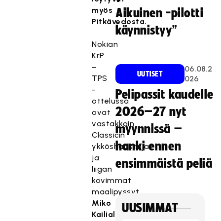
myös
Aikuinen -pilotti
Pitkävedosta.
käynnistyy”
Nokian
KrP
–
06.08.2
UUTISET
TPS
026
-
Pelipassit kaudelle
ottelussa
2026–27 nyt
ovat
vastakkain
myynnissä –
Classicin
hanki ennen
ykköshaastajat
ja
ensimmäistä peliä
liigan
kovimmat
maalipyssyt
Miko
UUSIMMAT
Kailiala