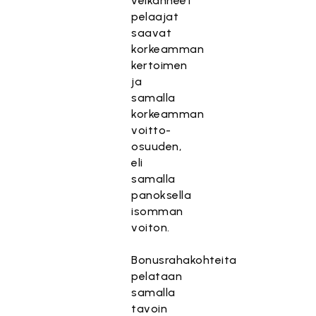
veikanneet
pelaajat
saavat
korkeamman
kertoimen
ja
samalla
korkeamman
voitto-
osuuden,
eli
samalla
panoksella
isomman
voiton.
Bonusrahakohteita
pelataan
samalla
tavoin