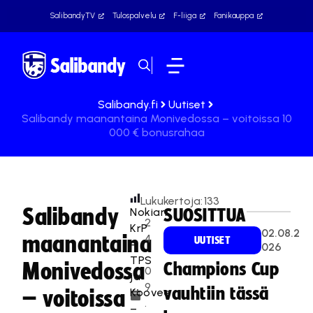
SalibandyTV
Tulospalvelu
F-liiga
Fanikauppa
Salibandy.fi
Uutiset
Salibandy maanantaina Monivedossa – voitoissa 10
000 € bonusrahaa
Lukukertoja:
133
Salibandy
Nokian
SUOSITTUA
2
KrP
02.08.2
maanantaina
4
UUTISET
–
026
.
TPS
Monivedossa
Champions Cup
0
ja
9
vauhtiin tässä
Koovee
– voitoissa
.
–