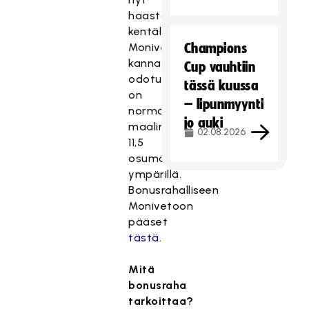
haastajana
kentälle.
Monivedon
Champions
kannalta
Cup vauhtiin
odotuksissa
tässä kuussa
on
– lipunmyynti
normaali
jo auki
maalimäärä
02.08.2026
11,5
osuman
ympärillä.
Bonusrahalliseen
Monivetoon
pääset
tästä
.
Mitä
bonusraha
tarkoittaa?