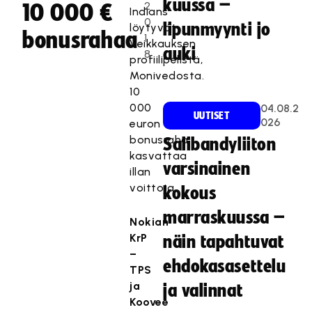
kuussa –
2
10 000 €
Indians
0
lipunmyynti jo
löytyvät
bonusrahaa
1
Veikkauksen
auki
8
profiilipelistä,
Monivedosta.
10
000
04.08.2
UUTISET
026
euron
bonusraha
Salibandyliiton
kasvattaa
varsinainen
illan
voittoja.
kokous
marraskuussa –
Nokian
KrP
näin tapahtuvat
–
ehdokasasettelu
TPS
ja
ja valinnat
Koovee