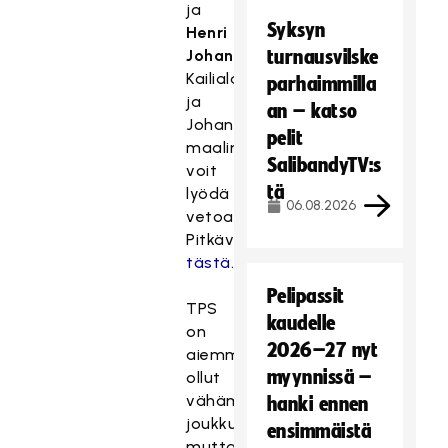
ja
Syksyn
Henri
Johansson
turnausvilske
.
Kailialan
parhaimmilla
ja
an – katso
Johanssonin
pelit
maalimääristä
SalibandyTV:s
voit
tä
lyödä
06.08.2026
vetoa
Pitkävedossa,
tästä
.
Pelipassit
TPS
kaudelle
on
2026–27 nyt
aiemmin
myynnissä –
ollut
vähämaalinen
hanki ennen
joukkue,
ensimmäistä
mutta