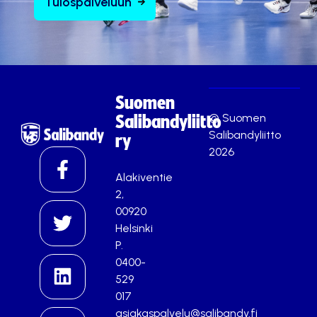
Tulospalveluun
Suomen
© Suomen
Salibandyliitto
Salibandyliitto
ry
2026
Alakiventie
2,
00920
Helsinki
P.
0400-
529
017
asiakaspalvelu@salibandy.fi