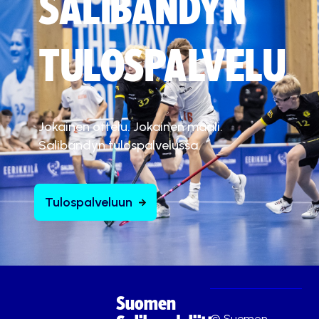
SALIBANDYN
TULOSPALVELU
Jokainen ottelu. Jokainen maali.
Salibandyn tulospalvelussa.
Tulospalveluun
Suomen
© Suomen