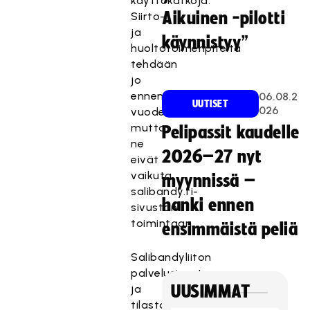
käyttökatkoja.
Aikuinen -pilotti
Siirto-
ja
käynnistyy”
huoltotoimenpiteitä
tehdään
jo
ennen
06.08.2
UUTISET
026
vuodenvaihdetta,
mutta
Pelipassit kaudelle
ne
2026–27 nyt
eivät
vaikuta
myynnissä –
salibandy.fi-
hanki ennen
sivuston
toimintaan.
ensimmäistä peliä
Salibandyliiton
palvelusivusto
ja
UUSIMMAT
tilastopalvelu