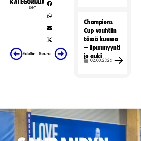
Uuti
KATEGORIA:
JAA:
set
Champions
Cup vauhtiin
tässä kuussa
– lipunmyynti
Edellinen
Seuraava
jo auki
02.08.2026