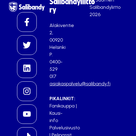
Salibandyliitto
Salibandyliitto
ry
2026
Alakiventie
2,
00920
Helsinki
P.
0400-
529
017
asiakaspalvelu@salibandy.fi
PIKALINKIT:
Fanikauppa
|
Kausi-
info
Palvelusivusto
|
Pelipassit