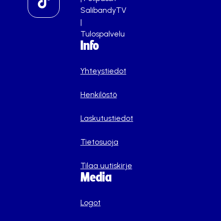
SalibandyTV
|
Tulospalvelu
Info
Yhteystiedot
Henkilöstö
Laskutustiedot
Tietosuoja
Tilaa uutiskirje
Media
Logot