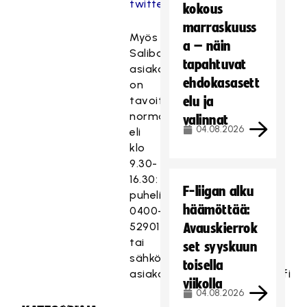
twitter.com/salibandyfi
kokous
marraskuuss
Myös
a – näin
Salibandyliiton
tapahtuvat
asiakaspalvelu
ehdokasasett
on
tavoitettavissa
elu ja
normaalisti
valinnat
04.08.2026
eli
klo
9.30-
16.30:
F-liigan alku
puhelimitse
häämöttää:
0400-
529017
Avauskierrok
tai
set syyskuun
sähköpostitse
toisella
asiakaspalvelu(at)salibandy.fi
viikolla
04.08.2026