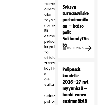
toimivat
Syksyn
operaation
turnausvilske
ajan
parhaimmilla
täysin
normaalisti.
an – katso
Eli
pelit
esimerkiksi
SalibandyTV:s
pelaajasiirtojen
tä
kirjauksiin
06.08.2026
tai
otteluiden
tilastointiin
käyttäkatkoilla
Pelipassit
ei
kaudelle
ole
2026–27 nyt
vaikutusta.
myynnissä –
hanki ennen
Salibandyliitto
ensimmäistä
pahoittelee