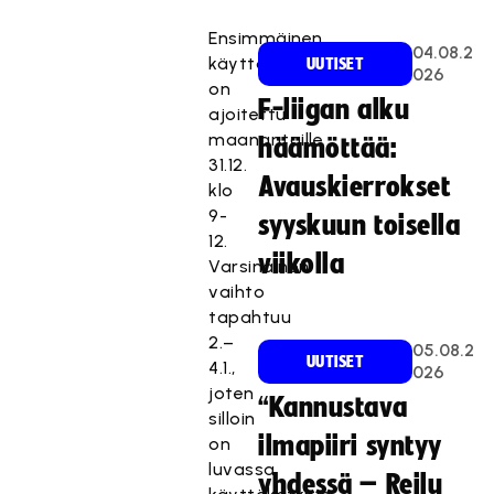
Ensimmäinen
04.08.2
käyttökatko
UUTISET
026
on
F-liigan alku
ajoitettu
maanantaille
häämöttää:
31.12.
Avauskierrokset
klo
9-
syyskuun toisella
12.
viikolla
Varsinainen
vaihto
tapahtuu
2.–
05.08.2
UUTISET
4.1.,
026
joten
“Kannustava
silloin
ilmapiiri syntyy
on
luvassa
yhdessä – Reilu