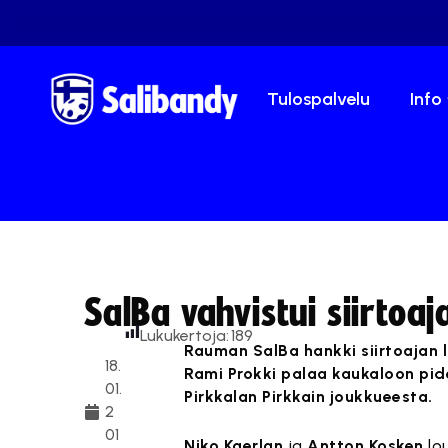
Tulospalvelu
Info
SalBa vahvistui siirtoaj
Lukukertoja:
189
Rauman SalBa hankki siirtoajan 
18.
Rami Prokki palaa kaukaloon pid
01.
Pirkkalan Pirkkain joukkueesta.
2
01
Niko Kaerlan
ja
Antton Kosken
lo