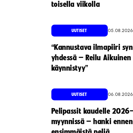
toisella viikolla
05.08.2026
UUTISET
“Kannustava ilmapiiri sy
yhdessä – Reilu Aikuinen 
käynnistyy”
06.08.2026
UUTISET
Pelipassit kaudelle 2026
myynnissä – hanki ennen
ensimmäistä peliä