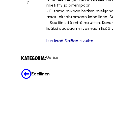
7
mietitty jo pitempään.
- Ei tämä mikään hetken mielijohd
asiat loksahtamaan kohdilleen,
- Saatiin sitä mitä haluttiin. Kav
lisäksi saadaan ylivoimaan lisää 
Lue lisää SalBan sivuilta
Uutiset
KATEGORIA:
Edellinen