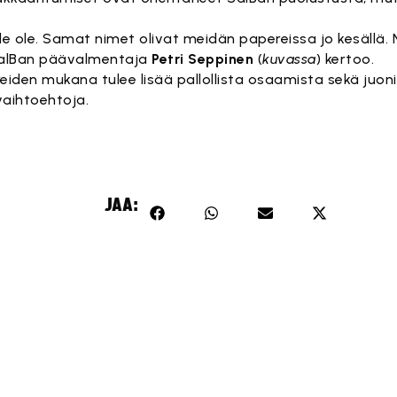
e ole. Samat nimet olivat meidän papereissa jo kesällä. N
 SalBan päävalmentaja
Petri Seppinen
(
kuvassa
) kertoo.
ereiden mukana tulee lisää pallollista osaamista sekä juon
vaihtoehtoja.
JAA: