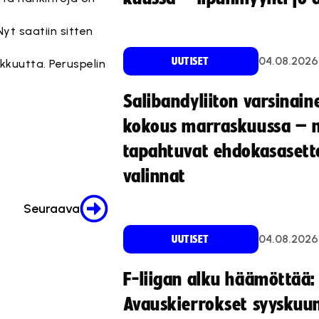
yt saatiin sitten
04.08.2026
UUTISET
ikkuutta. Peruspelin
Salibandyliiton varsinain
kokous marraskuussa – 
tapahtuvat ehdokasasette
valinnat
Seuraava
04.08.2026
UUTISET
F-liigan alku häämöttää:
Avauskierrokset syyskuu