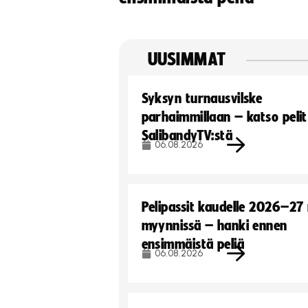
UUSIMMAT
Syksyn turnausvilske
parhaimmillaan – katso pelit
SalibandyTV:stä
06.08.2026
Pelipassit kaudelle 2026–27
myynnissä – hanki ennen
ensimmäistä peliä
06.08.2026