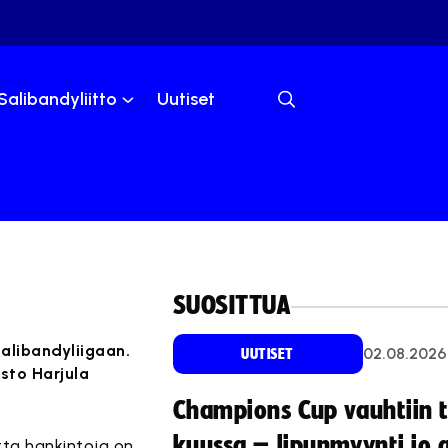
Salibandyliitto
Uutiset
SUOSITTUA
alibandyliigaan.
02.08.2026
UUTISET
sto Harjula
Champions Cup vauhtiin 
kuussa – lipunmyynti jo 
ta hankintoja on