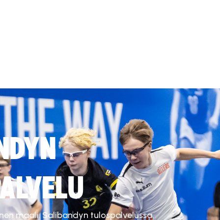
NDYN
ALVELU
inen maali. Salibandyn tulospalvelussa.