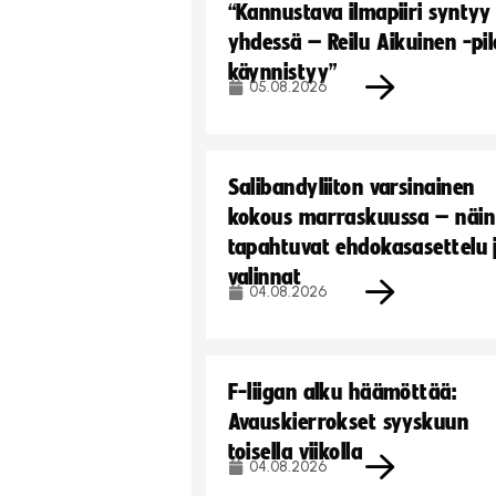
“Kannustava ilmapiiri syntyy
yhdessä – Reilu Aikuinen -pil
käynnistyy”
05.08.2026
Salibandyliiton varsinainen
kokous marraskuussa – näin
tapahtuvat ehdokasasettelu 
valinnat
04.08.2026
F-liigan alku häämöttää:
Avauskierrokset syyskuun
toisella viikolla
04.08.2026