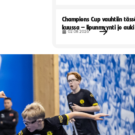
Champions Cup vauhtiin täss
kuussa – lipunmyynti jo auki
02.08.2026