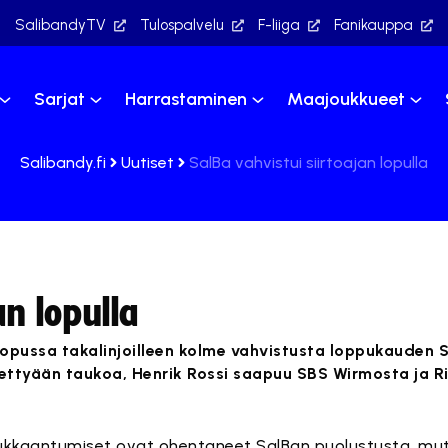
SalibandyTV
Tulospalvelu
F-liiga
Fanikauppa
Sarjat
Harrastaminen
Maajoukkueet
Salibandy.fi
Uutiset
SalBa vahvistui siirtoajan lopulla
an lopulla
lopussa takalinjoilleen kolme vahvistusta loppukauden S
ettyään taukoa, Henrik Rossi saapuu SBS Wirmosta ja Ri
ukkaantumiset ovat ohentaneet SalBan puolustusta, mut