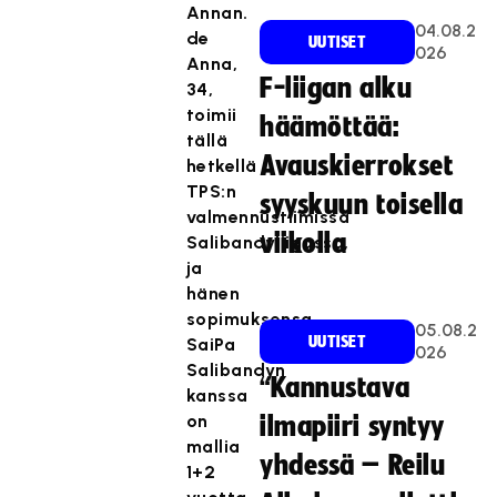
Annan.
04.08.2
de
UUTISET
026
Anna,
F-liigan alku
34,
toimii
häämöttää:
tällä
Avauskierrokset
hetkellä
TPS:n
syyskuun toisella
valmennustiimissä
viikolla
Salibandyliigassa,
ja
hänen
sopimuksensa
05.08.2
UUTISET
SaiPa
026
Salibandyn
“Kannustava
kanssa
on
ilmapiiri syntyy
mallia
yhdessä – Reilu
1+2