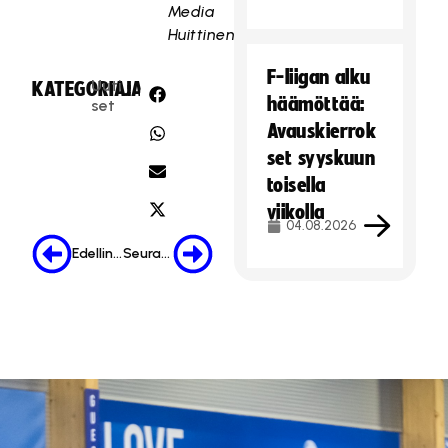
Media
Huittinen
F-liigan alku
Uuti
KATEGORIA:
JAA:
häämöttää:
set
Avauskierrok
set syyskuun
toisella
viikolla
04.08.2026
Edellinen
Seuraava