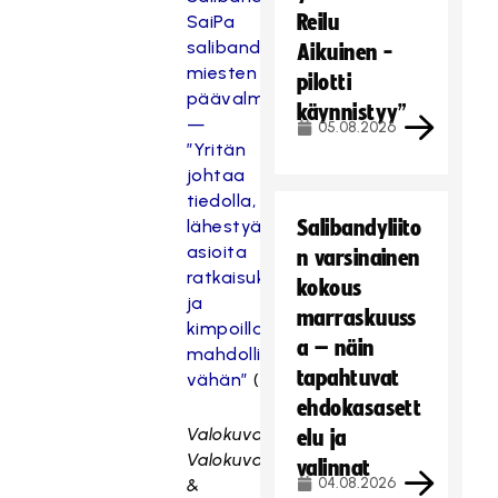
Reilu
SaiPa
salibandyn
Aikuinen -
miesten
pilotti
päävalmentajaksi
käynnistyy”
—
05.08.2026
”Yritän
johtaa
tiedolla,
lähestyä
Salibandyliito
asioita
n varsinainen
ratkaisukeskeisesti
kokous
ja
marraskuuss
kimpoilla
a – näin
mahdollisimman
tapahtuvat
vähän”
(
tilaajille
)
ehdokasasett
Valokuva: Tmi
elu ja
Valokuvaus
valinnat
04.08.2026
&