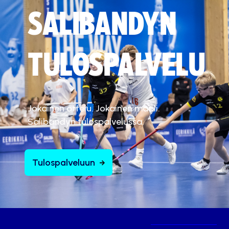
SALIBANDYN
TULOSPALVELU
Jokainen ottelu. Jokainen maali.
Salibandyn tulospalvelussa.
Tulospalveluun