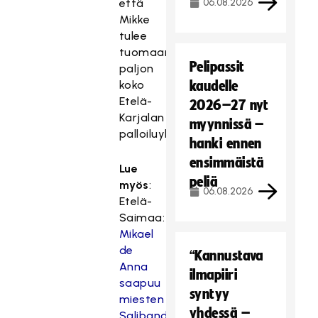
että
06.08.2026
Mikke
tulee
tuomaan
Pelipassit
paljon
koko
kaudelle
Etelä-
2026–27 nyt
Karjalan
myynnissä –
palloiluyhteisöön.
hanki ennen
ensimmäistä
Lue
peliä
myös
:
06.08.2026
Etelä-
Saimaa:
Mikael
de
“Kannustava
Anna
ilmapiiri
saapuu
syntyy
miesten
yhdessä –
Salibandyliigasta