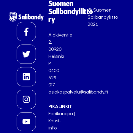
Suomen
© Suomen
Salibandyliitto
Salibandyliitto
ry
2026
Alakiventie
2,
00920
Helsinki
P.
0400-
529
017
asiakaspalvelu@salibandy.fi
PIKALINKIT:
Fanikauppa
|
Kausi-
info