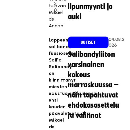
2
lipunmyynti jo
tulevan
0
Mikael
auki
de
Annan.
04.08.2
Lappeenrannan
UUTISET
026
salibandyn
fuusioseura
Salibandyliiton
SaiPa
varsinainen
Salibandy
on
kokous
kiinnittänyt
marraskuussa –
miesten
edustusjoukkueensa
näin tapahtuvat
ensi
ehdokasasettelu
kauden
päävalmentajaksi
ja valinnat
Mikael
de