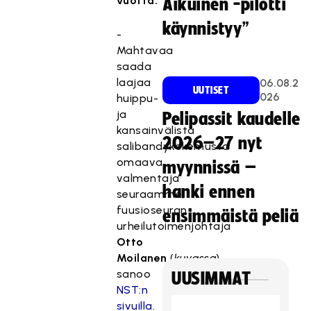
vuotta.
Aikuinen -pilotti
käynnistyy”
-
Mahtavaa
saada
laajaa
06.08.2
UUTISET
026
huippu-
ja
Pelipassit kaudelle
kansainvälistä
2026–27 nyt
salibandykokemusta
omaava
myynnissä –
valmentaja
hanki ennen
seuraamme,
fuusioseuran
ensimmäistä peliä
urheilutoimenjohtaja
Otto
Moilanen
(
kuvassa
)
sanoo
UUSIMMAT
NST:n
sivuilla
.