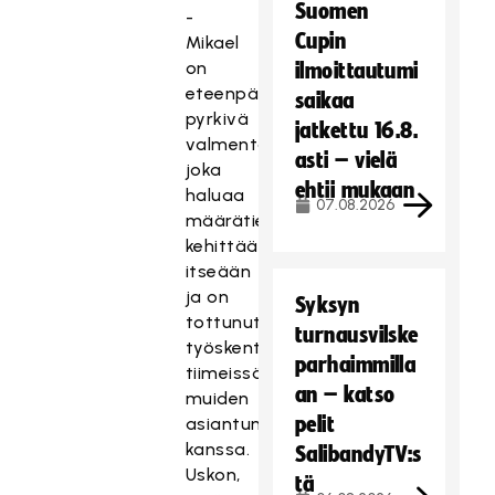
Suomen
-
Cupin
Mikael
on
ilmoittautumi
eteenpäin
saikaa
pyrkivä
jatkettu 16.8.
valmentaja,
asti – vielä
joka
ehtii mukaan
haluaa
07.08.2026
määrätietoisesti
kehittää
itseään
ja on
Syksyn
tottunut
turnausvilske
työskentelemään
parhaimmilla
tiimeissä
an – katso
muiden
pelit
asiantuntijoiden
kanssa.
SalibandyTV:s
Uskon,
tä