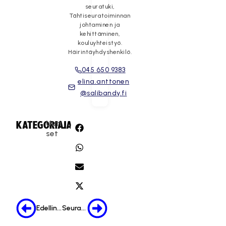
seuratuki,
Tähtiseuratoiminnan
johtaminen ja
kehittäminen,
kouluyhteistyö.
Häirintäyhdyshenkilö.
045 650 9383
elina.anttonen
@salibandy.fi
Uuti
KATEGORIA:
JAA:
set
Edellinen
Seuraava