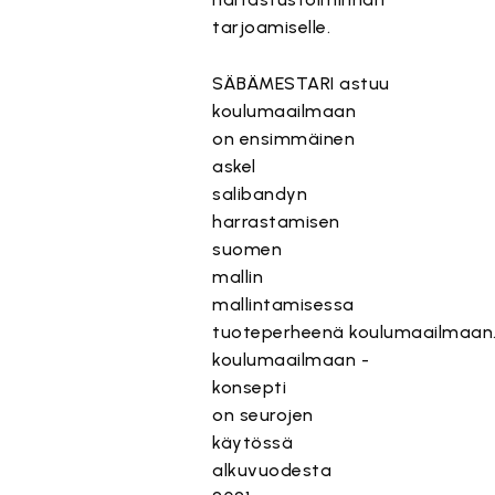
tarjoamiselle.
SÄBÄMESTARI astuu
koulumaailmaan
on ensimmäinen
askel
salibandyn
harrastamisen
suomen
mallin
mallintamisessa
tuoteperheen
ä
koulumaailmaan
koulumaailmaan
-
konsepti
on seurojen
käytössä
alkuvuodesta