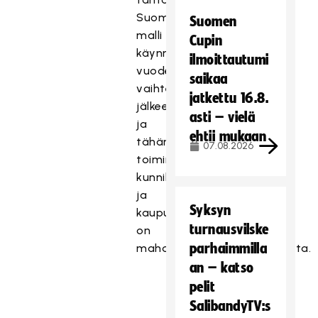
Suomen
Suomen
malli
Cupin
käynnistyy
ilmoittautumi
vuoden
saikaa
vaihteen
jatkettu 16.8.
jälkeen
asti – vielä
ja
ehtii mukaan
tähän
07.08.2026
toimintaan
kunnilla
ja
Syksyn
kaupungeilla
turnausvilske
on
parhaimmilla
mahdoll
isuus
hakea
rahoitusta.
an – katso
pelit
SalibandyTV:s