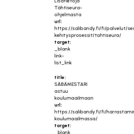
Lisätietoja
Tähtiseura-
ohjelmasta
url:
https://salibandy.fi/fi/palvelut/s
kehitysprosessit/tahtiseura/
target:
_blank
link-
list_link
title:
SÄBÄMESTARI
astuu
koulumaailmaan
url:
https://salibandy.fi/fi/harrasta
koulumaailmassa/
target:
_blank