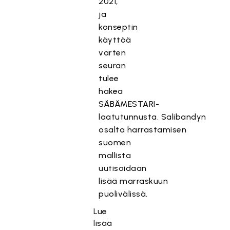
2021,
ja
konseptin
käyttöä
varten
seuran
tulee
hakea
SÄBÄMESTARI-
laatutunnusta.
Salibandyn
osalta
har
rastamisen
s
uomen
mallista
uutisoidaan
lisää
marraskuun
puolivälissä.
Lue
lisää