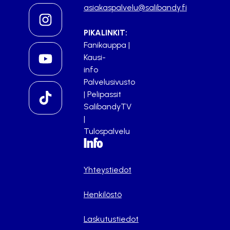
asiakaspalvelu@salibandy.fi
PIKALINKIT:
Fanikauppa
|
Kausi-
info
Palvelusivusto
|
Pelipassit
SalibandyTV
|
Tulospalvelu
Info
Yhteystiedot
Henkilöstö
Laskutustiedot