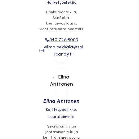
Hanketyöntekijä
Hanketyöntekijä,
SunSäbä-
kiertuevastaava,
viestintäkoordinaattori.
040 726 8000
vilma.pekkala@sal
ibandy.fi
Elina Anttonen
Kehityspäällikkö,
seuratoiminta
Seuratoiminnan
johtamisen tuki ja
kehittäminen, suora