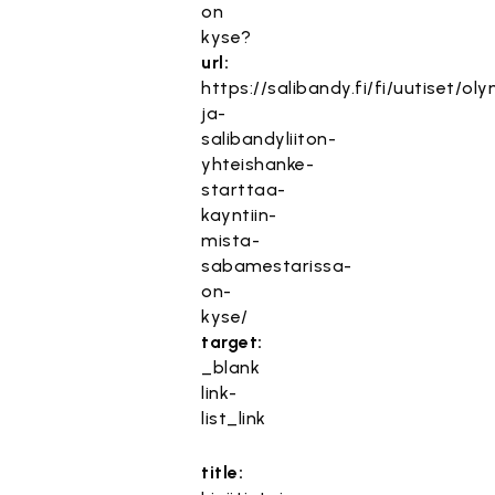
on
kyse?
url:
https://salibandy.fi/fi/uutiset/o
ja-
salibandyliiton-
yhteishanke-
starttaa-
kayntiin-
mista-
sabamestarissa-
on-
kyse/
target:
_blank
link-
list_link
title: