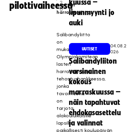
kuussa –
2
pilottivaiheessa
nuorten
0
lipunmyynti jo
harrastamista.
auki
Salibandyliitto
on
04.08.2
mukana
UUTISET
026
Olympiakomitean
Salibandyliiton
lasten
varsinainen
harrastami
sen
tehostushankkeessa,
kokous
jonka
marraskuussa –
tavoitteena
on
näin tapahtuvat
tarjota
ehdokasasettelu
alakouluikäisille
ja valinnat
lapsille
paikallisesti
koulupäivän