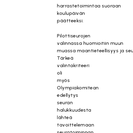
harrastetoimintaa
suoraan
koulupäivän
päätteeksi
.
Pilottiseurojen
valinnassa
huomioitiin
muun
muassa
ma
antieteellisyys
ja
se
Tärkeä
valintakriteeri
oli
myös
Olympiakomitean
edellytys
seuran
halukkuudesta
lähteä
tavoittelemaan
seuratoiminnan