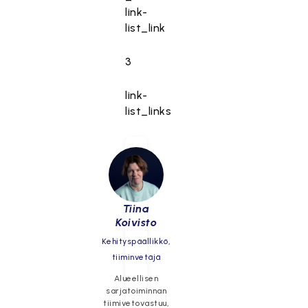
link-
list_link
3
link-
list_links
Tiina
Koivisto
Kehityspäällikkö,
tiiminvetäjä
Alueellisen
sarjatoiminnan
tiimivetovastuu,