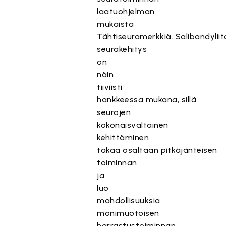
laatuohjelman
mukaista
Täht
iseuramerkkiä.
Salibandylii
t
seurakehitys
on
näin
tiiviisti
hankkees
sa
mukana,
sillä
seurojen
kokonaisvaltainen
kehittäminen
takaa
osaltaan
pitkäjänteisen
toiminnan
ja
luo
mahdollisuuksia
monimuotoisen
harrastustoiminnan