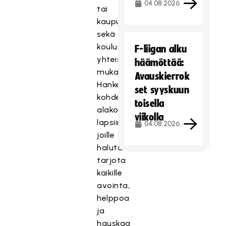
04.08.2026
tai
kaupunkisektoria,
sekä
kouluympäristöä
F-liigan alku
yhteistyöhön
häämöttää:
mukaan.
Avauskierrok
Hanke
set syyskuun
kohdentuu
toisella
alakouluikäisiin
viikolla
lapsiin,
04.08.2026
joille
halutaan
tarjota
kaikille
avointa,
helppoa
ja
hauskaa