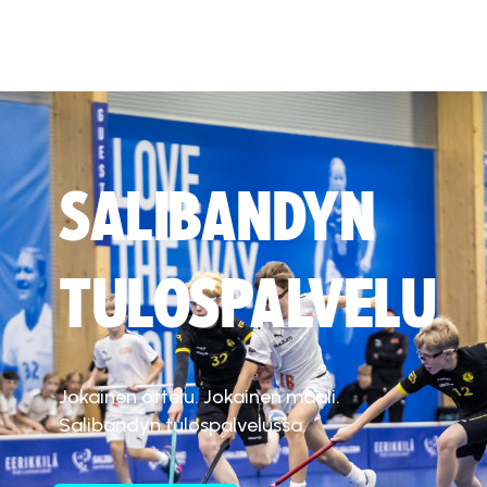
SALIBANDYN
TULOSPALVELU
Jokainen ottelu. Jokainen maali.
Salibandyn tulospalvelussa.