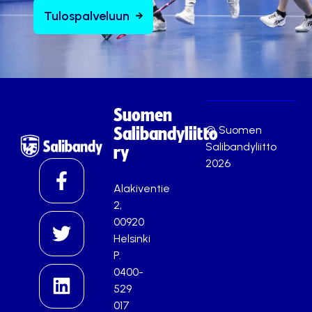
Tulospalveluun
Suomen
© Suomen
Salibandyliitto
Salibandyliitto
ry
2026
Alakiventie
2,
00920
Helsinki
P.
0400-
529
017