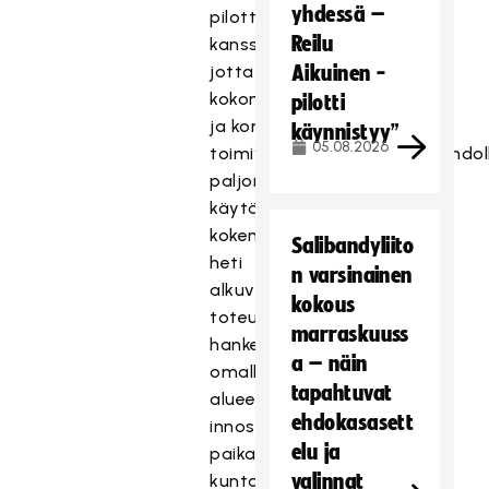
yhdessä –
pilottiseurojen
Reilu
kanssa,
jo
tta
Aikuinen -
kokonaisuudesta
pilotti
ja
kons
eptin
käynnistyy”
05.08.2026
toimivuudesta
saadaan
mahdol
paljon
käytännön
kokemuksia
Salibandyliito
heti
n varsinainen
alkuvaiheessa.
Seurat
kokous
toteuttavat
marraskuuss
hankepilotointia
a – näin
omalla
tapahtuvat
alueellaan
ehdokasasett
innostaen
elu ja
paikallista
valinnat
kunta-