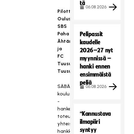
tä
06.08.2026
Pilottiseurat
ovat
OFBC
Oulusta,
SBS
Paha
Pelipassit
Ähtäristä
kaudelle
ja
2026–27 nyt
FC
myynnissä –
Tuusula
hanki ennen
Tuusulasta
ensimmäistä
peliä
S
Ä
BÄMESTARI astuu
06.08.2026
koulumaailmaan
-
hanke
“Kannustava
toteutetaan tiiviissä
ilmapiiri
yhteistyössä
syntyy
hankkeen