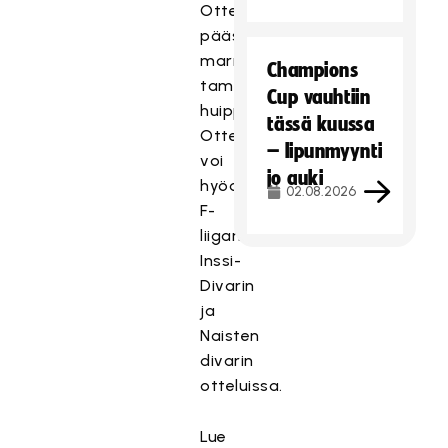
Ottelupassilla
pääsee
marras-
Champions
tammikuussa
Cup vauhtiin
huippusalibandyotteluun.
tässä kuussa
Ottelupassia
– lipunmyynti
voi
jo auki
hyödyntää
02.08.2026
F-
liigan,
Inssi-
Divarin
ja
Naisten
divarin
otteluissa.
Lue