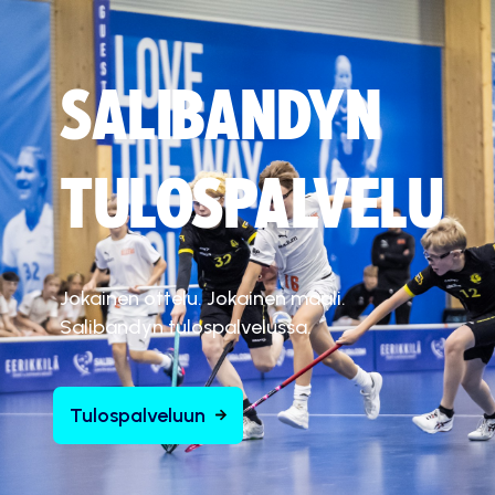
SALIBANDYN
TULOSPALVELU
Jokainen ottelu. Jokainen maali.
Salibandyn tulospalvelussa.
Tulospalveluun