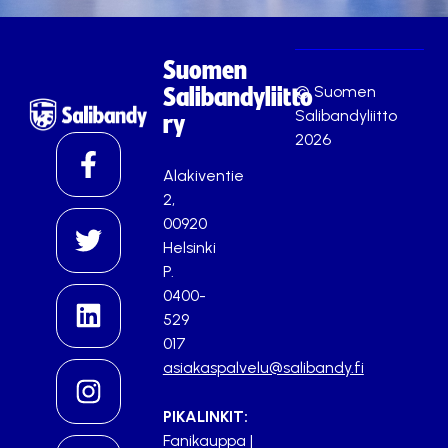
Suomen
© Suomen
Salibandyliitto
Salibandyliitto
ry
2026
Alakiventie
2,
00920
Helsinki
P.
0400-
529
017
asiakaspalvelu@salibandy.fi
PIKALINKIT:
Fanikauppa
|