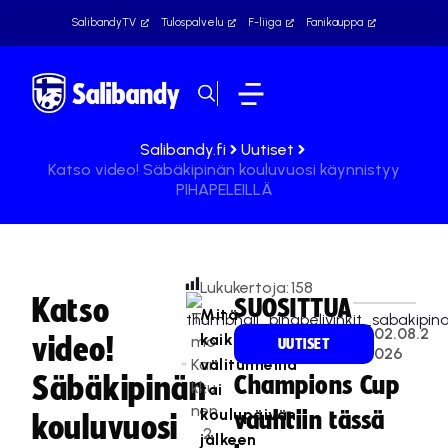
SalibandyTV
Tulospalvelu
F-liiga
Fanikauppa
Salibandy.fi
Uutiset
Katso video! Säbäkipinän kouluvuosi käynnistyy
PIHAPELEILLÄ
Lukukertoja:
158
Katso
SUOSITTUA
Mitä
Ti
02.08.2
kaikkea
video!
mo
UUTISET
026
Kan
välitunneilla
Säbäkipinän
Champions Cup
kku
tai
nen
koulupäivän
vauhtiin tässä
kouluvuosi
2
jälkeen