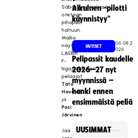
ä
Säbäkipinävinkissä
Aikuinen -pilotti
m
otetaan
käynnistyy”
ä
pihapelit
s
haltuun.
i
Mallia
s
06.08.2
näyttävät
UUTISET
ä
026
LASBin
l
Pelipassit kaudelle
F-
t
liigajoukkueen
2026–27 nyt
ö
pelaajat
o
myynnissä –
n
Tatu
hanki ennen
e
Havula
s
ja
ensimmäistä peliä
t
Pasi
e
Järvinen
.
t
t
UUSIMMAT
Jaa
y