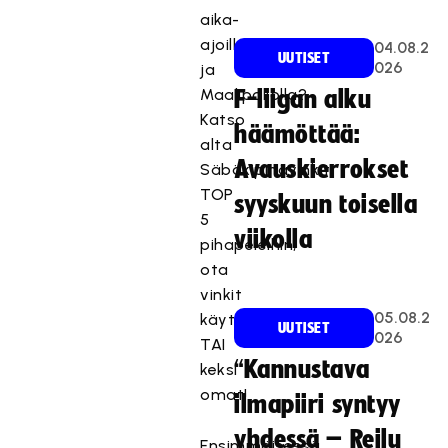
aika-
ajoilla
04.08.2
UUTISET
026
ja
Maalipallolla?
F-liigan alku
Katso
häämöttää:
alta
Avauskierrokset
Säbäkipinävinkit
TOP
syyskuun toisella
5
viikolla
pihapeleihin,
ota
vinkit
05.08.2
käyttään
UUTISET
026
TAI
“Kannustava
keksi
omat!
ilmapiiri syntyy
yhdessä – Reilu
T
Ensimmäisessä