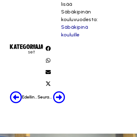
lisää
Säbäkipinän
kouluvuodesta:
Säbäkipinä
kouluille
Uuti
KATEGORIA:
JAA:
set
Edellinen
Seuraava