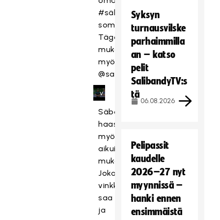
oma
,
#säbäkipinävinkki
Syksyn
k
somessa!
o
turnausvilske
Tägää
s
parhaimmilla
k
mukaan
an – katso
a
myös
pelit
s
@salibandy.fi
SalibandyTV:s
e
tä
v
06.08.2026
a
Säbäkipinävinkit
a
haastavat
t
myös
ii
Pelipassit
aikuiset
m
kaudelle
mukaan!
a
2026–27 nyt
r
Jokaista
k
myynnissä –
vinkkiä
k
saa
hanki ennen
i
ja
ensimmäistä
n