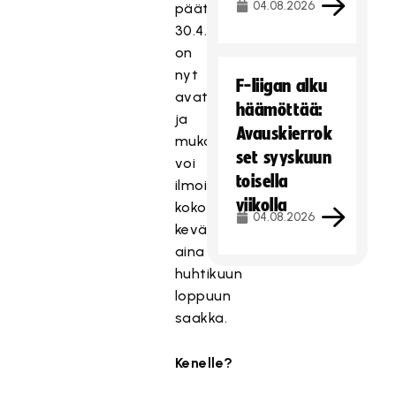
04.08.2026
päättyy
30.4.
Ilmoittautuminen
on
nyt
F-liigan alku
avattu
häämöttää:
ja
Avauskierrok
mukaan
set syyskuun
voi
toisella
ilmoittautua
viikolla
koko
04.08.2026
kevään,
aina
huhtikuun
loppuun
saakka.
Kenelle?