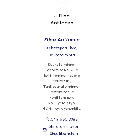
Elina Anttonen
Kehityspäällikkö,
seuratoiminta
Seuratoiminnan
johtamisen tuki ja
kehittäminen, suora
seuratuki,
Tähtiseuratoiminnan
johtaminen ja
kehittäminen,
kouluyhteistyö.
Häirintäyhdyshenkilö.
045 650 9383
elina.anttonen
@salibandy.fi