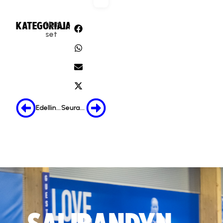
Uuti
KATEGORIA:
JAA:
set
Edellinen
Seuraava