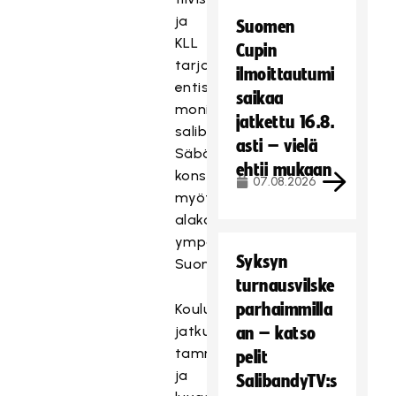
ja
Suomen
KLL
Cupin
tarjoaa
ilmoittautumi
entistä
saikaa
monipuolisemmin
jatkettu 16.8.
salibandya,
asti – vielä
Säbäkipinä-
ehtii mukaan
konseptin
07.08.2026
myötä,
alakouluille
ympäri
Syksyn
Suomea.
turnausvilske
parhaimmilla
Kouluvuosi
jatkuu
an – katso
tammikuussa
pelit
ja
SalibandyTV:s