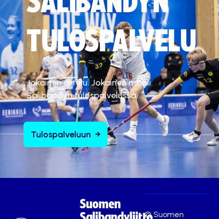
SALIBANDYN
TULOSPALVELU
Jokainen ottelu. Jokainen maali.
Salibandyn tulospalvelussa.
Tulospalveluun
Suomen
© Suomen
Salibandyliitto