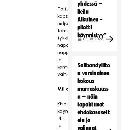
yhdessä –
Taiturikisa
Reilu
koostuu
Aikuinen -
neljästä
pilotti
tehtävärastista:
käynnistyy”
tykkivedosta,
05.08.2026
napakympistä,
nappisyötöstä
ja
Salibandyliito
kentän
n varsinainen
valtiaasta.
kokous
marraskuuss
Milloin?
a – näin
Kisailu
tapahtuvat
käynnistyi
ehdokasasett
14.1.
elu ja
ja
valinnat