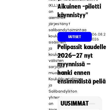
(KLL)
Aikuinen -pilotti
on
käynnistyy”
aiemmin
järjestänyt
salibandytoimintaa
06.08.2
koulun
UUTISET
026
sisäisten
Pelipassit kaudelle
ja
koulujen
2026–27 nyt
välisten
myynnissä –
sarjojen
hanki ennen
muodossa.
Koululiikuntaliiton
ensimmäistä peliä
ja
Salibandyliiton
yhteistyö
UUSIMMAT
on
tiivistynyt