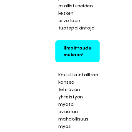
osallistuneiden
kesken
arvotaan
tuotepalkintoja.
Ilmoittaudu
mukaan!
Koululiikuntaliiton
kanssa
tehtävän
yhteistyön
myötä
avautuu
mahdollisuus
myös