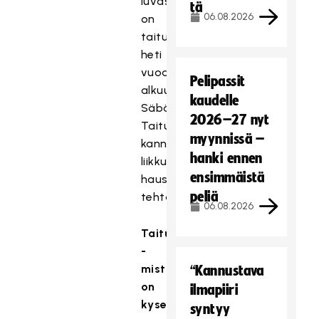
luvassa
tä
06.08.2026
on
taituruutta
heti
vuoden
Pelipassit
alkuun!
kaudelle
Säbäkipinän
2026–27 nyt
Taiturikisa
myynnissä –
kannustaa
hanki ennen
liikkumaan
ensimmäistä
hauskoin
peliä
tehtävärastein.
06.08.2026
Taiturikisa
-
mistä
“Kannustava
on
ilmapiiri
kyse?
syntyy