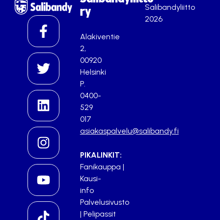
Salibandyliitto
ry
2026
Alakiventie
2,
00920
Helsinki
P.
0400-
529
017
asiakaspalvelu@salibandy.fi
PIKALINKIT:
Fanikauppa
|
Kausi-
info
Palvelusivusto
|
Pelipassit