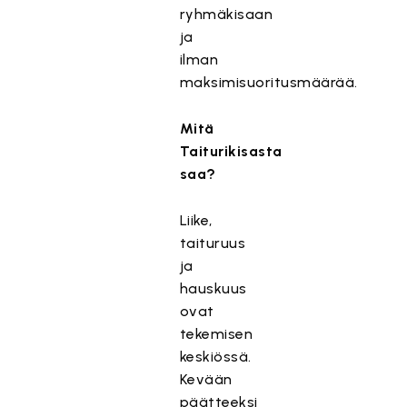
ryhmäkisaan
ja
ilman
maksimisuoritusmäärää.
Mitä
Taiturikisasta
saa?
Liike,
taituruus
ja
hauskuus
ovat
tekemisen
keskiössä.
Kevään
päätteeksi