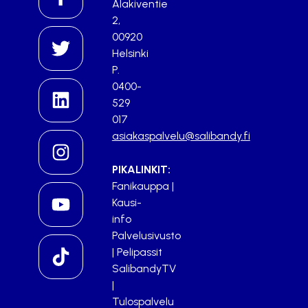
Alakiventie
2,
00920
Helsinki
P.
0400-
529
017
asiakaspalvelu@salibandy.fi
PIKALINKIT:
Fanikauppa
|
Kausi-
info
Palvelusivusto
|
Pelipassit
SalibandyTV
|
Tulospalvelu