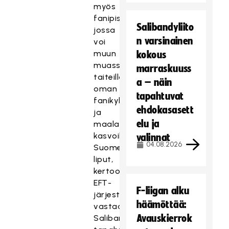
myös
fanipiste,
Salibandyliito
jossa
n varsinainen
voi
muun
kokous
muassa
marraskuuss
taiteilla
a – näin
oman
tapahtuvat
fanikylttinsä
ehdokasasett
ja
elu ja
maalauttaa
kasvoihinsa
valinnat
04.08.2026
Suomen
liput,
kertoo
EFT-
F-liigan alku
järjestelyistä
häämöttää:
vastaava
Avauskierrok
Salibandyliiton