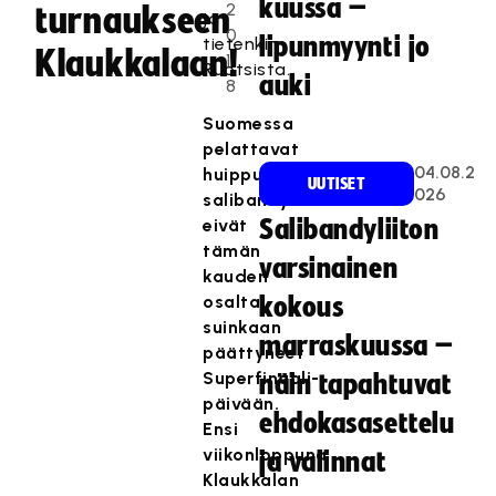
kuussa –
2
turnaukseen
ja
0
lipunmyynti jo
tietenkin
Klaukkalaan!
1
Ruotsista.
auki
8
Suomessa
pelattavat
04.08.2
huippuluokan
UUTISET
026
salibandyottelut
eivät
Salibandyliiton
tämän
varsinainen
kauden
osalta
kokous
suinkaan
marraskuussa –
päättyneet
Superfinaali-
näin tapahtuvat
päivään.
ehdokasasettelu
Ensi
viikonloppuna
ja valinnat
Klaukkalan