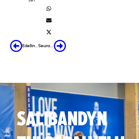
Edellinen
Seuraava
SALIBANDYN