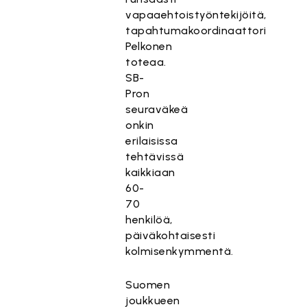
vapaaehtoistyöntekijöitä,
tapahtumakoordinaattori
Pelkonen
toteaa.
SB-
Pron
seuraväkeä
onkin
erilaisissa
tehtävissä
kaikkiaan
60-
70
henkilöä,
päiväkohtaisesti
kolmisenkymmentä.
Suomen
joukkueen