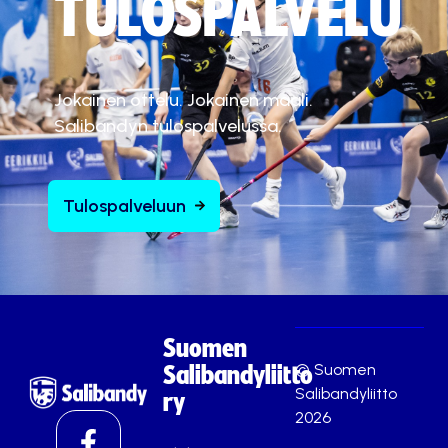
TULOSPALVELU
Jokainen ottelu. Jokainen maali.
Salibandyn tulospalvelussa.
Tulospalveluun
Suomen
© Suomen
Salibandyliitto
Salibandyliitto
ry
2026