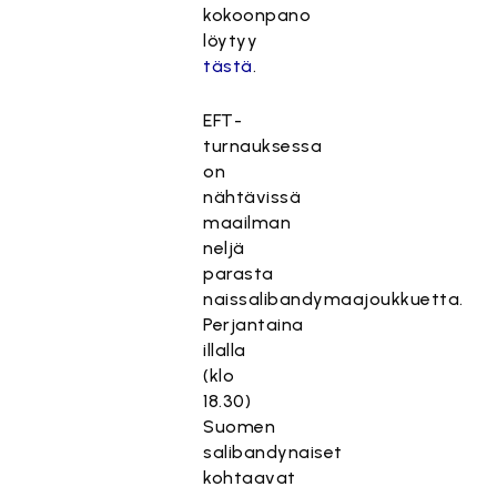
kokoonpano
löytyy
tästä
.
EFT-
turnauksessa
on
nähtävissä
maailman
neljä
parasta
naissalibandymaajoukkuetta.
Perjantaina
illalla
(klo
18.30)
Suomen
salibandynaiset
kohtaavat