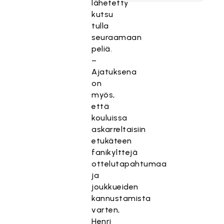
lähetetty
kutsu
tulla
seuraamaan
peliä.
–
Ajatuksena
on
myös,
että
kouluissa
askarreltaisiin
etukäteen
fanikylttejä
ottelutapahtumaa
ja
joukkueiden
kannustamista
varten,
Henri