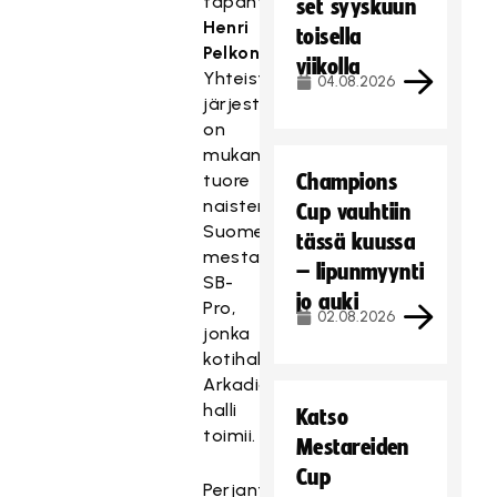
tapahtumakoordinaattori
set syyskuun
Henri
toisella
Pelkonen
.
viikolla
Yhteistyöseurana
04.08.2026
järjestelyissä
on
mukana
tuore
Champions
naisten
Cup vauhtiin
Suomen
tässä kuussa
mestari
– lipunmyynti
SB-
jo auki
Pro,
02.08.2026
jonka
kotihallina
Arkadia-
halli
Katso
toimii.
Mestareiden
Cup
Perjantaina