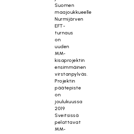
Suomen
maajoukkueelle
Nurmijärven
EFT-
turnaus
on
uuden
MM-
kisaprojektin
ensimmäinen
virstanpylväs.
Projektin
päätepiste
on
joulukuussa
2019
Sveitsissä
pelattavat
MM-