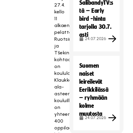
SalibandyTV:s
27.4.
tä – Early
kello
bird -hinta
11
alkaen
tarjolla 30.7.
pelattava
asti
Ruotsin
24.07.2026
ja
Tšekin
kohtaaminen
Suomen
on
koululaisottelu.
naiset
Klaukkalan
leireilevät
ala-
Eerikkilässä
asteen
– ryhmään
kouluille
kolme
on
muutosta
yhteensä
24.07.2026
400
oppilaalle