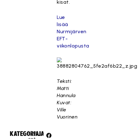
kisat.
Lue
lisää
Nurmijärven
EFT-
viikonlopusta
Teksti:
Matti
Hannula
Kuvat:
Ville
Vuorinen
Uuti
KATEGORIA:
JAA:
set