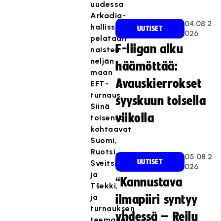
uudessa
Arkadia-
04.08.2
hallissa
UUTISET
026
pelataan
F-liigan alku
naisten
neljän
häämöttää:
maan
Avauskierrokset
EFT-
turnaus.
syyskuun toisella
Siinä
viikolla
toisensa
kohtaavat
Suomi,
Ruotsi,
05.08.2
UUTISET
Sveitsi
026
ja
“Kannustava
Tšekki,
ja
ilmapiiri syntyy
turnauksen
yhdessä – Reilu
teemana