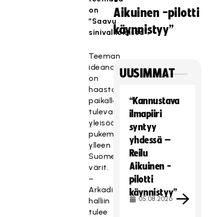
on
Aikuinen -pilotti
”Saavu
käynnistyy”
sinivalkoisissa”.
Teeman
ideana
UUSIMMAT
on
haastaa
“Kannustava
paikalle
tulevaa
ilmapiiri
yleisöä
syntyy
pukemaan
yhdessä –
ylleen
Reilu
Suomen
Aikuinen -
värit.
–
pilotti
Arkadia-
käynnistyy”
05.08.2026
halliin
tulee