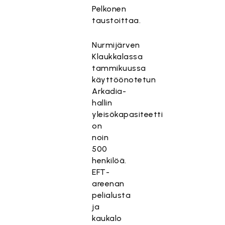
Pelkonen
taustoittaa.
Nurmijärven
Klaukkalassa
tammikuussa
käyttöönotetun
Arkadia-
hallin
yleisökapasiteetti
on
noin
500
henkilöä.
EFT-
areenan
pelialusta
ja
kaukalo