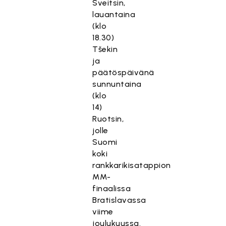
Sveitsin,
lauantaina
(klo
18.30)
Tšekin
ja
päätöspäivänä
sunnuntaina
(klo
14)
Ruotsin,
jolle
Suomi
koki
rankkarikisatappion
MM-
finaalissa
Bratislavassa
viime
joulukuussa.