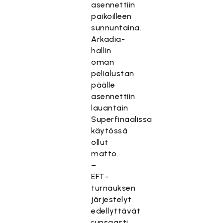
asennettiin
paikoilleen
sunnuntaina.
Arkadia-
hallin
oman
pelialustan
päälle
asennettiin
lauantain
Superfinaalissa
käytössä
ollut
matto.
–
EFT-
turnauksen
järjestelyt
edellyttävät
runsaasti