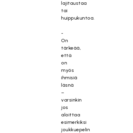
lajitaustaa
tai
huippukuntoa.
-
On
tärkeää,
että
on
myös
ihmisiä
läsnä
–
varsinkin
jos
aloittaa
esimerkiksi
joukkuepelin