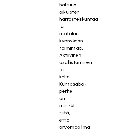
haltuun
aikuisten
harrasteliikuntaa
ja
matalan
kynnyksen
toimintaa.
Aktiivinen
osallistuminen
ja
koko
Kuntosäbä-
perhe
on
merkki
siitä,
että
arvomaailma