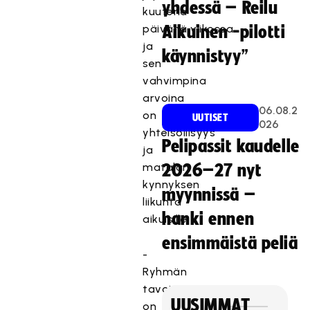
yhdessä – Reilu
kuutena
päivänä viikossa
Aikuinen -pilotti
ja
käynnistyy”
sen
vahvimpina
arvoina
06.08.2
on
UUTISET
026
yhteisöllisyys
Pelipassit kaudelle
ja
matalan
2026–27 nyt
kynnyksen
myynnissä –
liikunta
hanki ennen
aikuisille.
ensimmäistä peliä
-
Ryhmän
tavoite
UUSIMMAT
on