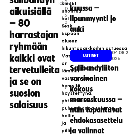
salibandyn
2
kiireet
kuussa –
0
aikuisiällä
unohtuu
2
lipunmyynti jo
heti
– 80
3
Keski-
auki
harrastajan
Espoon
alueen
ryhmään
liikuntapaikkoihin
astuessa.
04.08.2
kaikki ovat
Vastassa
UUTISET
026
on
Salibandyliiton
tervetulleita
lämmin
varsinainen
vastaanotto
ja se on
hymyllä
kokous
suosion
höystettynä,
marraskuussa –
yhteisöllinen
salaisuus
puheensorina
täyttää
näin tapahtuvat
hallin
ehdokasasettelu
ja
ja valinnat
pillin