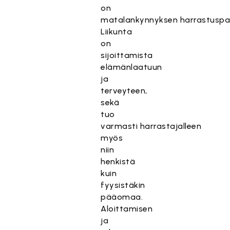
on
matalankynnyksen harrastuspai
Liikunta
on
sijoittamista
elämänlaatuun
ja
terveyteen,
sekä
tuo
varmasti harrastajalleen
myös
niin
henkistä
kuin
fyysistäkin
pääomaa.
Aloittamisen
ja