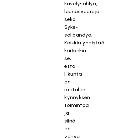
kävelysählyä,
lounasvuoroja
sekä
Syke-
salibandyä.
Kaikkia yhdistää
kuitenkin
se,
että
liikunta
on
matalan
kynnyksen
toimintaa
ja
siinä
on
vahva