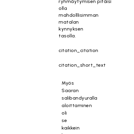
ryhmäytymisen pitäisi
olla
mahdolllisimman
matalan
kynnyksen
tasolla.
citation_citation
citation_short_text
Myös
Saaran
salibandyuralla
aloittaminen
oli
se
kaikkein