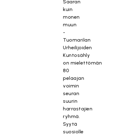
Saaran
kuin
monen
muun
-
Tuomarilan
Urheilijoiden
Kuntosähly
on mielettömän
80
pelaajan
voimin
seuran
suurin
harrastajien
ryhmä.
Syytä
suosiolle