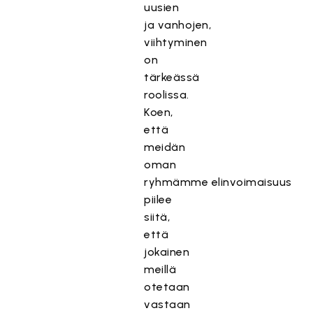
uusien
ja vanhojen,
viihtyminen
on
tärkeässä
roolissa.
Koen,
että
meidän
oman
ryhmämme elinvoimaisuus
piilee
siitä,
että
jokainen
meillä
otetaan
vastaan