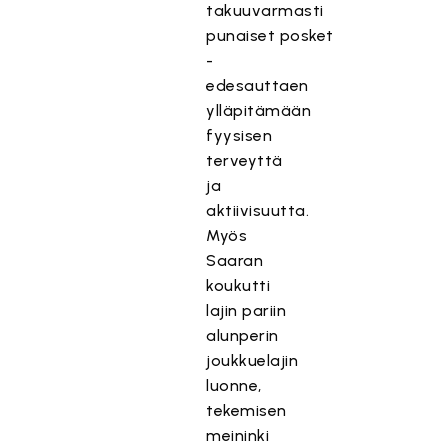
takuuvarmasti
punaiset posket
-
edesauttaen
ylläpitämään
fyysisen
terveyttä
ja
aktiivisuutta.
Myös
Saaran
koukutti
lajin pariin
alunperin
joukkuelajin
luonne,
tekemisen
meininki