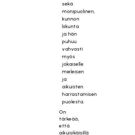
sekä
monipuolinen,
kunnon
liikunta
ja hän
puhuu
vahvasti
myös
jokaiselle
mieleisen
ja
aikuisten
harrastamisen
puolesta.
On
tärkeää,
että
aikuisikäisillä