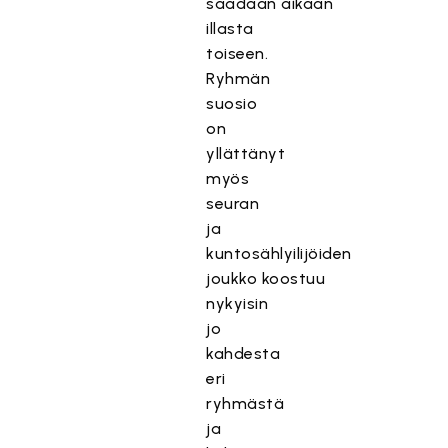
saadaan aikaan
illasta
toiseen.
Ryhmän
suosio
on
yllättänyt
myös
seuran
ja
kuntosählyilijöiden
joukko koostuu
nykyisin
jo
kahdesta
eri
ryhmästä
ja