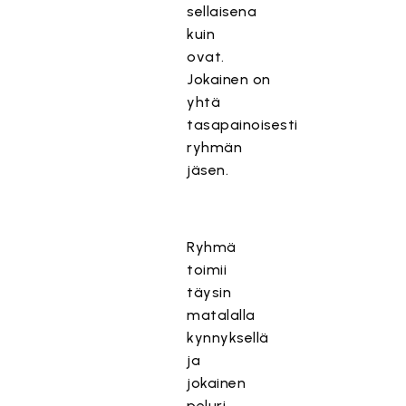
sellaisena
kuin
ovat.
Jokainen on
yhtä
tasapainoisesti
ryhmän
jäsen.
Ryhmä
toimii
täysin
matalalla
kynnyksellä
ja
jokainen
peluri