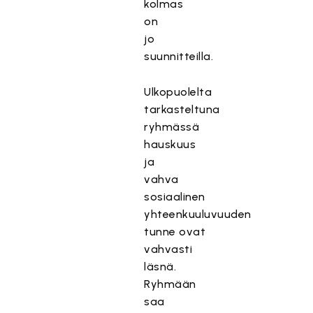
kolmas
on
jo
suunnitteilla.
Ulkopuolelta
tarkasteltuna
ryhmässä
hauskuus
ja
vahva
sosiaalinen
yhteenkuuluvuuden
tunne ovat
vahvasti
läsnä.
Ryhmään
saa