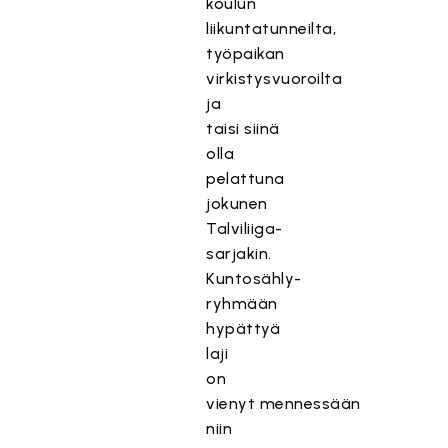
koulun
liikuntatunneilta,
työpaikan
virkistysvuoroilta
ja
taisi siinä
olla
pelattuna
jokunen
Talviliiga-
sarjakin.
Kuntosähly-
ryhmään
hypättyä
laji
on
vienyt mennessään
niin