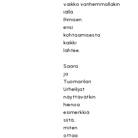
vaikka vanhemmallakin
iällä.
Ihmisen
ensi
kohtaamisesta
kaikki
lähtee.
Saara
ja
Tuomarilan
Urheilijat
näyttävätkin
hienoa
esimerkkiä
siitä,
miten
ottaa