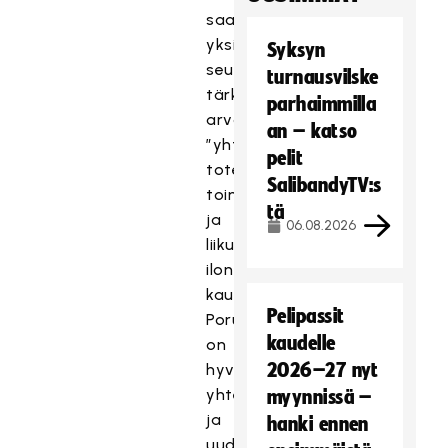
saada
yksi
Syksyn
seuramme
turnausvilske
tärkeistä
parhaimmilla
arvoista
an – katso
”yhteisöllisyys”
pelit
toteutumaan yhteisen
SalibandyTV:s
toiminnan
tä
ja
06.08.2026
liikunnan
ilon
kautta.
Pelipassit
Porukkamme
kaudelle
on
2026–27 nyt
hyvin
yhteennivoutunut
myynnissä –
ja
hanki ennen
uudet pelurit