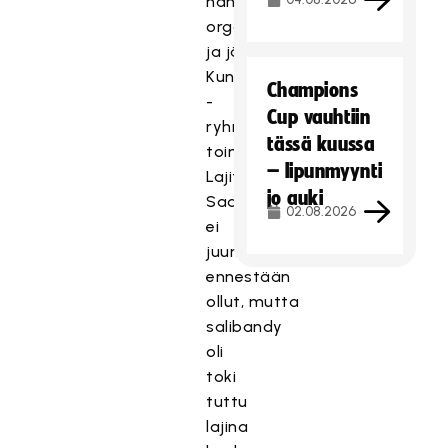
hahmoksi
organisoimaan
ja järjestämään
Kuntosäbä
Champions
-
Cup vauhtiin
ryhmän
tässä kuussa
toimintaa.
– lipunmyynti
Lajitaustaa
jo auki
Saaralla
02.08.2026
ei
juurikaan
ennestään
ollut, mutta
salibandy
oli
toki
tuttu
lajina