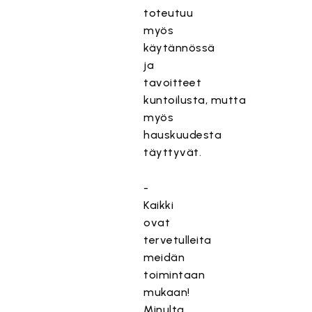
toteutuu
myös
käytännössä
ja
tavoitteet
kuntoilusta, mutta
myös
hauskuudesta
täyttyvät.
-
Kaikki
ovat
tervetulleita
meidän
toimintaan
mukaan!
Minulta