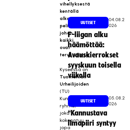
vihellyksestä
kentällä
alkavat
04.08.2
UUTISET
026
pelit,
johon
F-liigan alku
kaikki
häämöttää:
ovat
Avauskierrokset
tervetulleita.
syyskuun toisella
Kyseessä on
viikolla
Tuomarilan
Urheilijoiden
(TU)
05.08.2
Kuntosäbä-
UUTISET
026
ryhmä,
“Kannustava
joka
kokoontuu
ilmapiiri syntyy
jopa