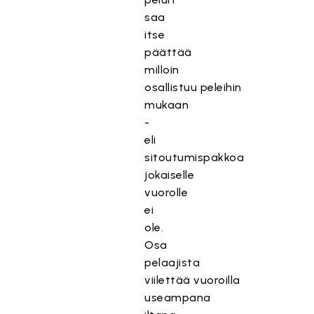
saa
itse
päättää
milloin
osallistuu peleihin
mukaan
-
eli
sitoutumispakkoa
jokaiselle
vuorolle
ei
ole.
Osa
pelaajista
viilettää vuoroilla
useampana