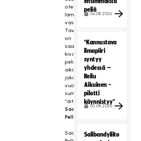
ensimmäistä
otetaan
peliä
06.08.2026
lämpimästi
vastaan.
Tavoite
on
“Kannustava
saada
ilmapiiri
kivat
syntyy
pelit
yhdessä –
aikaan
Reilu
joka
Aikuinen -
vuorolle,
pilotti
summaa Kuntosählyn
“äiti”
käynnistyy”
05.08.2026
Saara
Pellosniemi.
Saara
Salibandyliito
Pellosniemen