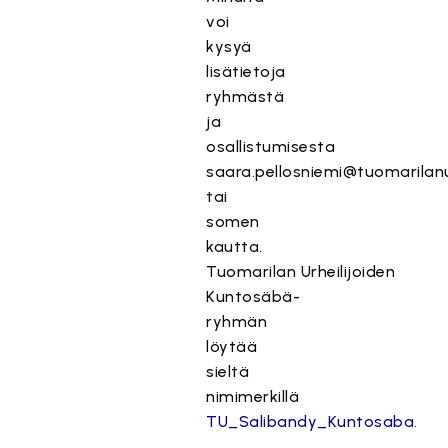
voi
kysyä
lisätietoja
ryhmästä
ja
osallistumisesta
saara.pellosniemi@tuomarilanur
tai
somen
kautta.
Tuomarilan Urheilijoiden
Kuntosäbä-
ryhmän
löytää
sieltä
nimimerkillä
TU_Salibandy_Kuntosaba.