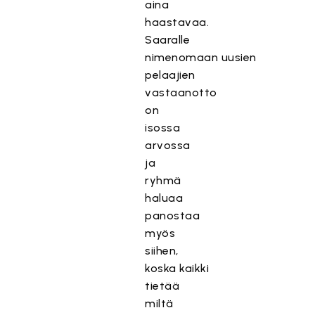
aina
haastavaa.
Saaralle
nimenomaan uusien
pelaajien
vastaanotto
on
isossa
arvossa
ja
ryhmä
haluaa
panostaa
myös
siihen,
koska kaikki
tietää
miltä