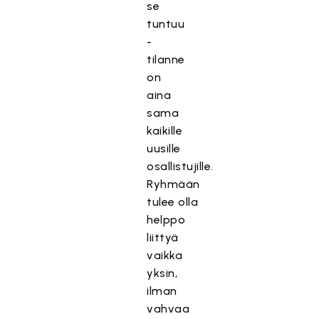
se
tuntuu
-
tilanne
on
aina
sama
kaikille
uusille
osallistujille.
Ryhmään
tulee olla
helppo
liittyä
vaikka
yksin,
ilman
vahvaa