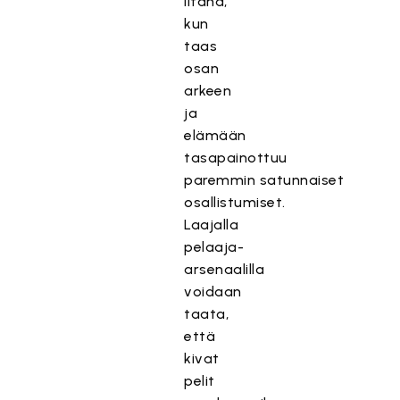
iltana,
kun
taas
osan
arkeen
ja
elämään
tasapainottuu
paremmin satunnaiset
osallistumiset.
Laajalla
pelaaja-
arsenaalilla
voidaan
taata,
että
kivat
pelit