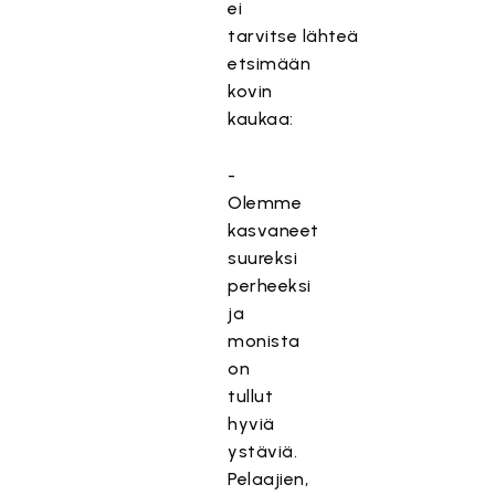
ei
tarvitse lähteä
etsimään
kovin
kaukaa:
-
Olemme
kasvaneet
suureksi
perheeksi
ja
monista
on
tullut
hyviä
ystäviä.
Pelaajien,