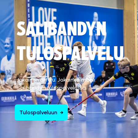
SALIBANDYN
TULOSPALVELU
Jokainen ottelu. Jokainen maali.
Salibandyn tulospalvelussa.
Tulospalveluun