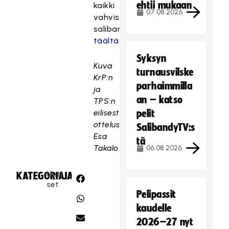
ehtii mukaan
kaikki
07.08.2026
vahvistuneet
salibandylähetykset
täältä
Syksyn
Kuva
turnausvilske
KrP:n
parhaimmilla
ja
an – katso
TPS:n
eilisestä
pelit
ottelusta:
SalibandyTV:s
Esa
tä
Takalo
06.08.2026
Uuti
KATEGORIA:
JAA:
set
Pelipassit
kaudelle
2026–27 nyt