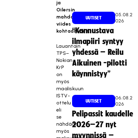
ja
Oilersin
05.08.2
mahdollinen
UUTISET
026
viides
“Kannustava
kohtaaminen.
ilmapiiri syntyy
Lauantain
yhdessä – Reilu
TPS–
Nokian
Aikuinen -pilotti
KrP
käynnistyy”
on
myös
maaliskuun
ISTV-
06.08.2
UUTISET
ottelu
026
eli
Pelipassit kaudelle
se
2026–27 nyt
nähdään
myös
myynnissä –