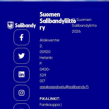
Suomen
© Suomen
Salibandyliitto
Salibandyliitto
ry
2026
Alakiventie
2,
00920
Helsinki
P.
0400-
529
017
asiakaspalvelu@salibandy.fi
PIKALINKIT:
Fanikauppa
|