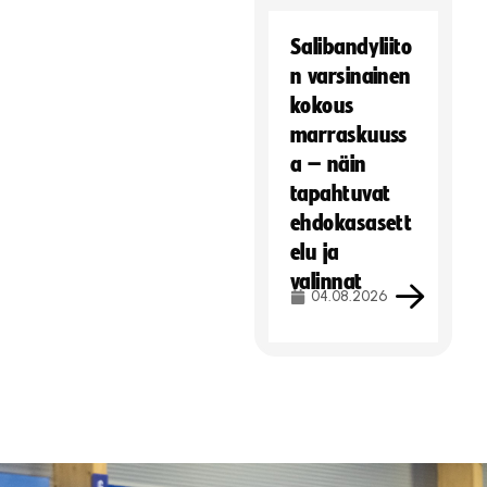
Salibandyliito
n varsinainen
kokous
marraskuuss
a – näin
tapahtuvat
ehdokasasett
elu ja
valinnat
04.08.2026