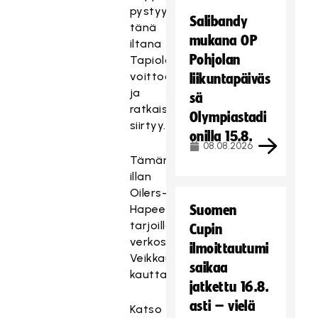
pystyy
Salibandy
tänä
mukana OP
iltana
Pohjolan
Tapiolassa
voittoon
liikuntapäiväs
ja
sä
ratkaisu
Olympiastadi
siirtyy.
onilla 15.8.
08.08.2026
Tämän
illan
Oilers–
Hapee
Suomen
tarjoillaan
Cupin
verkossa
ilmoittautumi
VeikkausTV:n
saikaa
kautta.
jatkettu 16.8.
asti – vielä
Katso