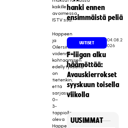
maksuttomassa
hanki ennen
kaikille
avoimessa
ensimmäistä peliä
ISTV:ssä.
Happeen
04.08.2
ja
UUTISET
026
Oilersin
viidennen
F-liigan alku
kohtaamisen
häämöttää:
edellytyksenä
on
Avauskierrokset
tietenkin,
syyskuun toisella
että
sarjassa
viikolla
0–
3-
tappiolla
oleva
UUSIMMAT
Happee