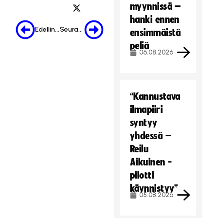
myynnissä –
hanki ennen
Edellinen
Seuraava
ensimmäistä
peliä
06.08.2026
“Kannustava
ilmapiiri
syntyy
yhdessä –
Reilu
Aikuinen -
pilotti
käynnistyy”
05.08.2026