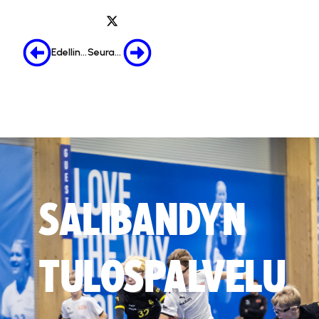
Edellinen
Seuraava
SALIBANDYN
TULOSPALVELU