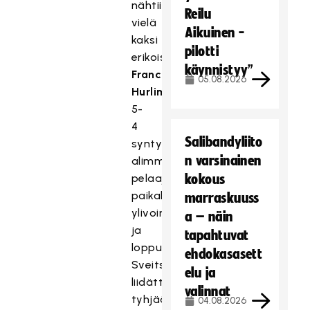
nähtiin
Reilu
vielä
Aikuinen -
kaksi
pilotti
erikoistilannemaalia.
käynnistyy”
Franca
05.08.2026
Hurlimannin
5-
4
Salibandyliito
syntyi
n varsinainen
alimman
pelaajan
kokous
paikalta
marraskuuss
ylivoimalla,
a – näin
ja
tapahtuvat
loppunumerot
ehdokasasett
Sveitsi
elu ja
liidätti
valinnat
tyhjään
04.08.2026