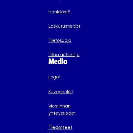
Henkilöstö
Laskutustiedot
Tietosuoja
Tilaa uutiskirje
Media
Logot
Kuvapankki
Viestinnän
yhteystiedot
Tiedotteet