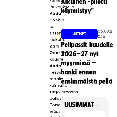
komealla
Aikuinen -pilotti
laukauksella
käynnistyy”
Aada
Honkuri
ja
06.08.2
sitten
UUTISET
026
luukulta
Pelipassit kaudelle
Zara
Gauffin-
2026–27 nyt
Kauste
myynnissä –
Aada
hanki ennen
Tervon
maalin
ensimmäistä peliä
kulmalta
tarjoilemasta
pallosta.
UUSIMMAT
Toisessa
erässä