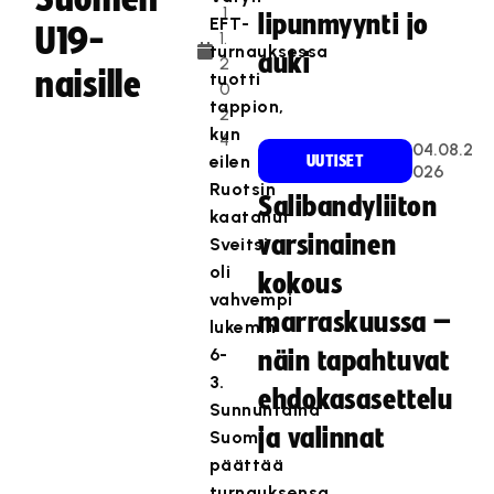
.1
lipunmyynti jo
EFT-
U19-
1.
turnauksessa
auki
2
naisille
tuotti
0
tappion,
2
kun
4
04.08.2
eilen
UUTISET
026
Ruotsin
Salibandyliiton
kaatanut
varsinainen
Sveitsi
oli
kokous
vahvempi
marraskuussa –
lukemin
6-
näin tapahtuvat
3.
ehdokasasettelu
Sunnuntaina
ja valinnat
Suomi
päättää
turnauksensa