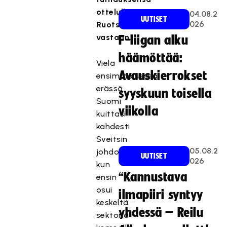
ottelulla
04.08.2
UUTISET
026
Ruotsia
vastaan.
F-liigan alku
häämöttää:
Vielä
Avauskierrokset
ensimmäisessä
erässä
syyskuun toisella
Suomi
viikolla
kuittasi
kahdesti
Sveitsin
05.08.2
johdon,
UUTISET
026
kun
“Kannustava
ensin
osui
ilmapiiri syntyy
keskeltä
yhdessä – Reilu
sektoria