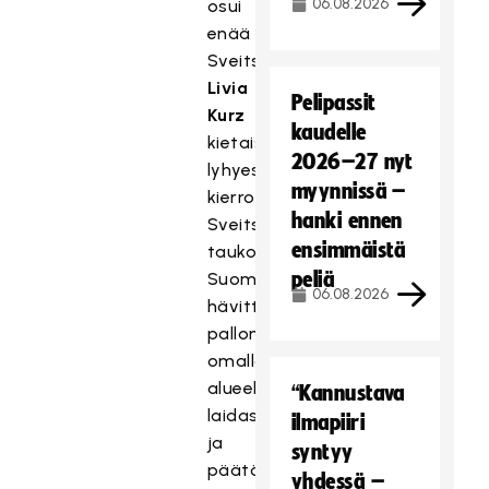
06.08.2026
osui
enää
Sveitsi.
Livia
Pelipassit
Kurz
kaudelle
kietaisi
2026–27 nyt
lyhyestä
myynnissä –
kierrosta
hanki ennen
Sveitsin
ensimmäistä
taukojohtoon
peliä
Suomen
06.08.2026
hävittyä
pallon
omalla
alueella
“Kannustava
laidassa,
ilmapiiri
ja
syntyy
päätösjaksolla
yhdessä –