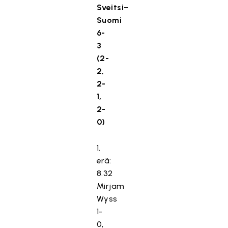
Sveitsi–
Suomi
6-
3
(2-
2,
2-
1,
2-
0)
1.
erä:
8.32
Mirjam
Wyss
1-
0,