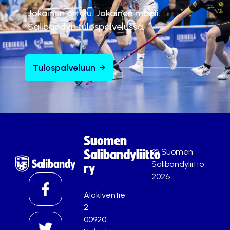
Jokainen ottelu. Jokainen maali.
Salibandyn tulospalvelussa.
Tulospalveluun
Suomen
© Suomen
Salibandyliitto
Salibandyliitto
ry
2026
Alakiventie
2,
00920