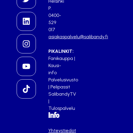
Helsinki
P.
0400-
529
017
asiakaspalvelu@salibandy.fi
PIKALINKIT:
Fanikauppa
|
Kausi-
info
Palvelusivusto
|
Pelipassit
SalibandyTV
|
Tulospalvelu
Info
Yhteystiedot