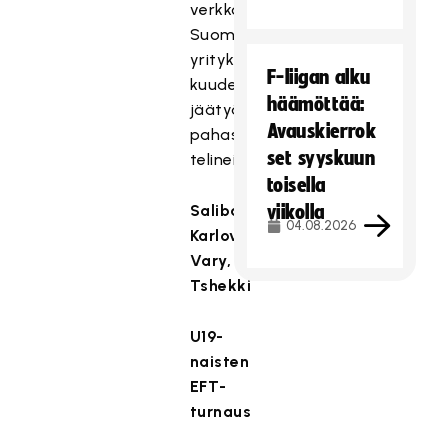
verkkoon
Suomen
yrityksen
F-liigan alku
kuudella
häämöttää:
jäätyä
Avauskierrok
pahasti
set syyskuun
telineisiin.
toisella
Salibandya,
viikolla
04.08.2026
Karlovy
Vary,
Tshekki
U19-
naisten
EFT-
turnaus