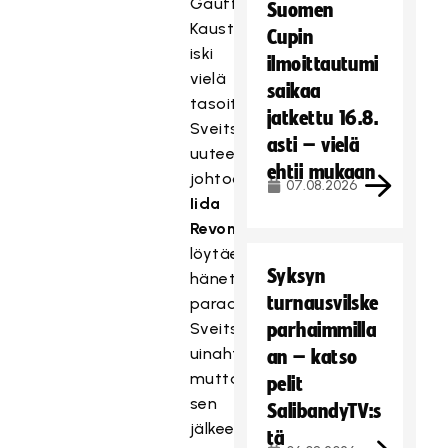
Gauffin-
Suomen
Kauste
Cupin
iski
ilmoittautumi
vielä
saikaa
tasoituksen
jatkettu 16.8.
Sveitsin
asti – vielä
uuteen
ehtii mukaan
johtoon
07.08.2026
Iida
Revon
löytäessä
Syksyn
hänet
turnausvilske
paraatipaikalta
Sveitsin
parhaimmilla
uinahtaessa,
an – katso
mutta
pelit
sen
SalibandyTV:s
jälkeen
tä