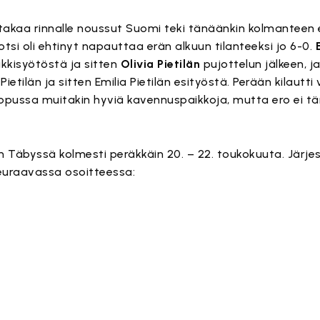
 takaa rinnalle noussut Suomi teki tänäänkin kolmanteen 
tsi oli ehtinyt napauttaa erän alkuun tilanteeksi jo 6-0.
kkisyötöstä ja sitten
Olivia Pietilän
pujottelun jälkeen, j
ietilän ja sitten Emilia Pietilän esityöstä. Perään kilautti 
 lopussa muitakin hyviä kavennuspaikkoja, mutta ero ei 
n Täbyssä kolmesti peräkkäin 20. – 22. toukokuuta. Järje
seuraavassa osoitteessa: