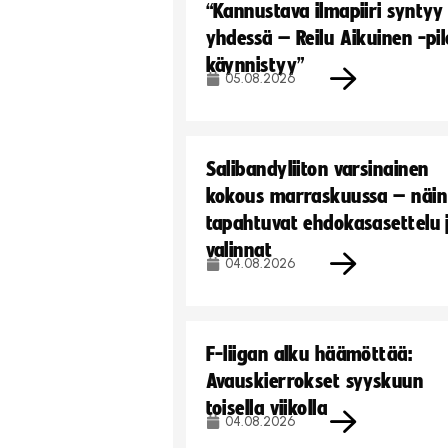
“Kannustava ilmapiiri syntyy
yhdessä – Reilu Aikuinen -pil
käynnistyy”
05.08.2026
Salibandyliiton varsinainen
kokous marraskuussa – näin
tapahtuvat ehdokasasettelu 
valinnat
04.08.2026
F-liigan alku häämöttää:
Avauskierrokset syyskuun
toisella viikolla
04.08.2026