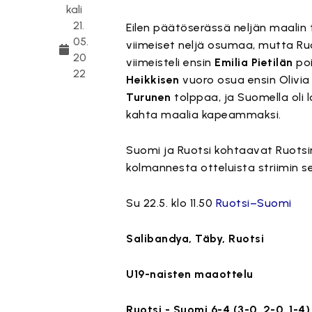
kali
21.
Eilen päätöserässä neljän maalin
05.
viimeiset neljä osumaa, mutta Ruo
20
viimeisteli ensin
Emilia Pietilän
poi
22
Heikkisen
vuoro osua ensin Olivia P
Turunen
tolppaa, ja Suomella oli
kahta maalia kapeammaksi.
Suomi ja Ruotsi kohtaavat Ruotsi
kolmannesta otteluista striimin 
Su 22.5. klo 11.50
Ruotsi–Suomi
Salibandya, Täby, Ruotsi
U19-naisten maaottelu
Ruotsi - Suomi 6-4 (3-0, 2-0, 1-4)