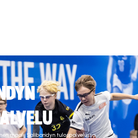
NDYN
ALVELU
inen maali. Salibandyn tulospalvelussa.