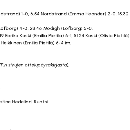
ordstrand) 1-0, 6.54 Nordstrand (Emma Heander) 2-0, 15.3
Löfborg) 4-0, 28.46 Modigh (Löfborg) 5-0.
9 Eerika Koski (Emilia Pietilä) 6-1, 51.24 Koski (Olivia Pietil
 Heikkinen (Emilia Pietilä) 6-4 im,
IFF:n sivujen ottelupöytäkirjasta
),
.
fine Hedelind, Ruotsi.