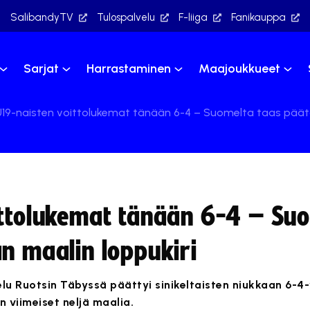
SalibandyTV
Tulospalvelu
F-liiga
Fanikauppa
Sarjat
Harrastaminen
Maajoukkueet
U19-naisten voittolukemat tänään 6-4 – Suomelta taas päätö
ittolukemat tänään 6-4 – Su
n maalin loppukiri
u Ruotsin Täbyssä päättyi sinikeltaisten niukkaan 6-4-
n viimeiset neljä maalia.