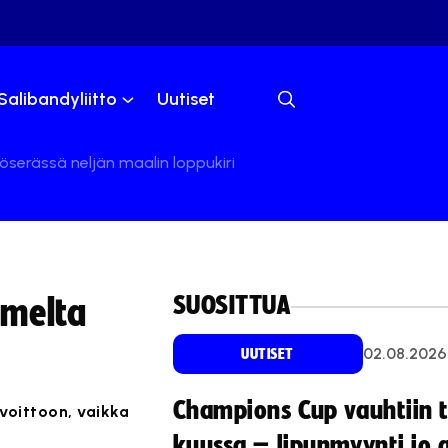
Salibandyliitto
Uutiset
serässä neljän maalin loppukiri
SUOSITTUA
omelta
02.08.2026
UUTISET
Champions Cup vauhtiin 
voittoon, vaikka
kuussa – lipunmyynti jo 