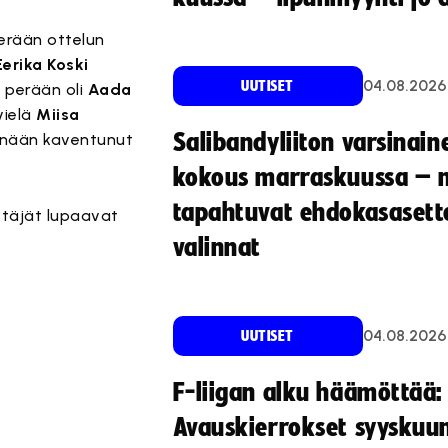
erään ottelun
Eerika Koski
04.08.2026
UUTISET
a perään oli
Aada
vielä
Miisa
Salibandyliiton varsinain
tänään kaventunut
kokous marraskuussa – 
tapahtuvat ehdokasasette
stäjät lupaavat
valinnat
04.08.2026
UUTISET
F-liigan alku häämöttää:
Avauskierrokset syyskuu