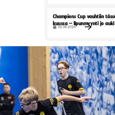
Champions Cup vauhtiin täss
kuussa – lipunmyynti jo auki
02.08.2026