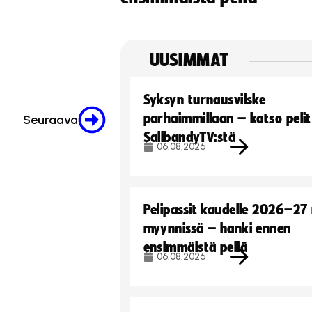
UUSIMMAT
Syksyn turnausvilske
parhaimmillaan – katso pelit
Seuraava
SalibandyTV:stä
06.08.2026
Pelipassit kaudelle 2026–27
myynnissä – hanki ennen
ensimmäistä peliä
06.08.2026