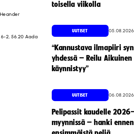
toisella viikolla
2 Heander
05.08.2026
UUTISET
ä) 6-2, 56.20 Aada
“Kannustava ilmapiiri sy
yhdessä – Reilu Aikuinen 
käynnistyy”
06.08.2026
UUTISET
Pelipassit kaudelle 2026
myynnissä – hanki ennen
ensimmäistä peliä