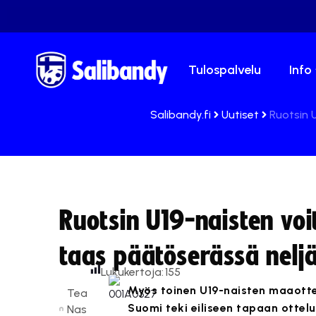
Tulospalvelu
Info
Salibandy.fi
Uutiset
Ruotsin 
Ruotsin U19-naisten vo
taas päätöserässä neljä
Lukukertoja:
155
Myös toinen U19-naisten maaottel
Tea
Suomi teki eiliseen tapaan ottelu
Nas