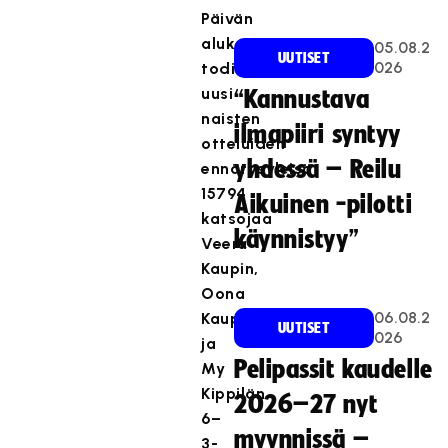
Päivän
aluksi
05.08.2
UUTISET
026
todisti
uusi
“Kannustava
naisten
ilmapiiri syntyy
otteluiden
yhdessä – Reilu
ennätysyleisö
15794
Aikuinen -pilotti
katsojaa
käynnistyy”
Veera
Kaupin,
Oona
06.08.2
Kaupin
UUTISET
026
ja
Pelipassit kaudelle
My
Kippilän
2026–27 nyt
6–
myynnissä –
3-