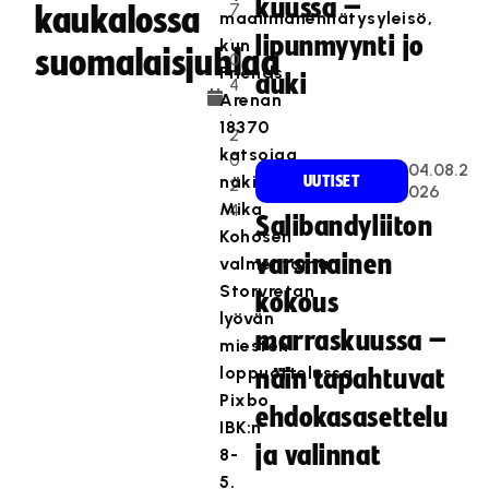
kuussa –
7
kaukalossa
maailmanennätysyleisö,
.
lipunmyynti jo
kun
suomalaisjuhlaa
0
Friends
auki
4
Arenan
.
18370
2
katsojaa
0
04.08.2
näki
UUTISET
2
026
Mika
4
Salibandyliiton
Kohosen
varsinainen
valmentaman
Storvretan
kokous
lyövän
marraskuussa –
miesten
loppuottelussa
näin tapahtuvat
Pixbo
ehdokasasettelu
IBK:n
ja valinnat
8-
5.