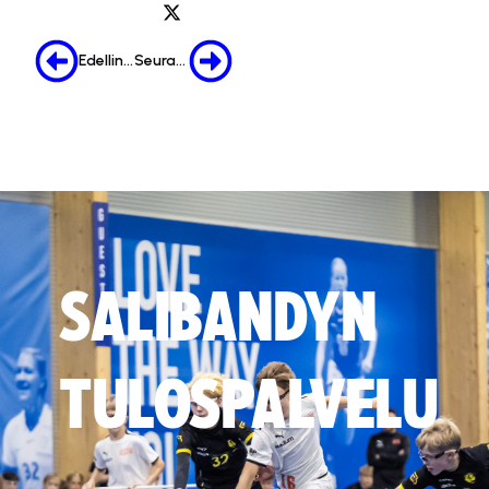
Edellinen
Seuraava
SALIBANDYN
TULOSPALVELU