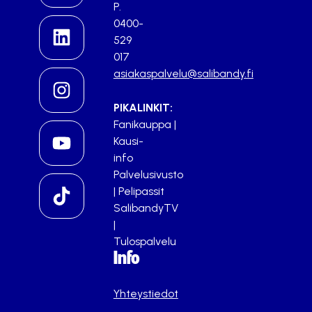
P.
0400-
529
017
asiakaspalvelu@salibandy.fi
PIKALINKIT:
Fanikauppa
|
Kausi-
info
Palvelusivusto
|
Pelipassit
SalibandyTV
|
Tulospalvelu
Info
Yhteystiedot