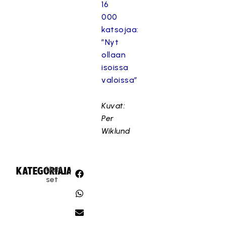
16
000
katsojaa:
”Nyt
ollaan
isoissa
valoissa”
Kuvat:
Per
Wiklund
Uuti
KATEGORIA:
JAA:
set