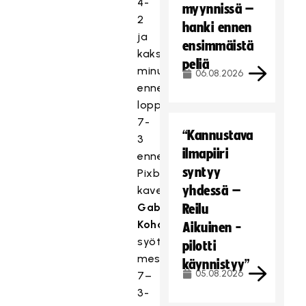
4-
myynnissä –
2
hanki ennen
ja
ensimmäistä
kaksi
peliä
minuuttia
06.08.2026
ennen
loppua
7-
“Kannustava
3
ilmapiiri
ennen
syntyy
Pixbon
yhdessä –
kavennuksia.
Gabriel
Reilu
Kohonen
Aikuinen -
syötti
pilotti
mestarien
käynnistyy”
05.08.2026
7–
3-