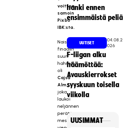
voittoa
hanki ennen
samoin
ensimmäistä peliä
Pixbo
IBK:sta.
04.08.2
Naisten
UUTISET
026
finaalin
F-liigan alku
suuri
hahmo
häämöttää:
oli
Avauskierrokset
Cajsa
syyskuun toisella
Alm
,
joka
viikolla
laukoi
neljännen
perättäisen
UUSIMMAT
mestaruutensa
vieneen