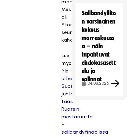
maalin.
Mestaruus
Salibandyliito
oli
n varsinainen
Storvretalle
kokous
seurahistorian
marraskuuss
kahdeksas.
a – näin
tapahtuvat
Lue
ehdokasasett
myös:
elu ja
Yle
urheilu:
valinnat
04.08.2026
Suomalaistähdet
juhlivat
taas
Ruotsin
mestaruutta
–
salibandyfinaalissa