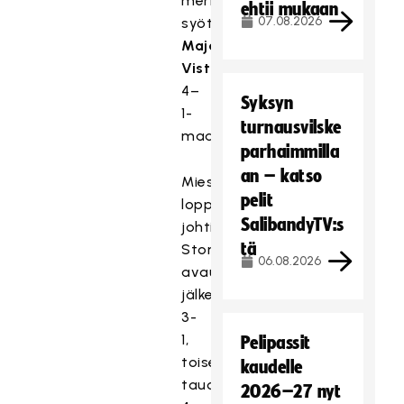
merkittiin
ehtii mukaan
07.08.2026
syöttöpiste
Maja
Viströmin
4–
Syksyn
1-
turnausvilske
maaliin.
parhaimmilla
an – katso
Miesten
pelit
loppuottelua
SalibandyTV:s
johti
tä
Storvreta
06.08.2026
avauserän
jälkeen
3-
1,
Pelipassit
toisella
kaudelle
tauolla
2026–27 nyt