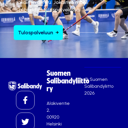
Jokainen ottelu. Jokainen maali.
Salibandyn tulospalvelussa.
Tulospalveluun
Suomen
© Suomen
Salibandyliitto
Salibandyliitto
ry
2026
Alakiventie
2,
00920
Helsinki