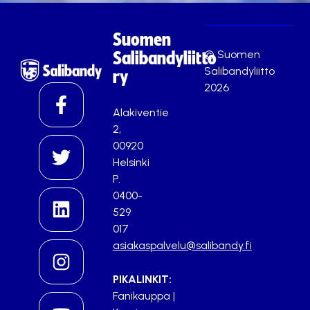
Suomen
© Suomen
Salibandyliitto
Salibandyliitto
ry
2026
Alakiventie
2,
00920
Helsinki
P.
0400-
529
017
asiakaspalvelu@salibandy.fi
PIKALINKIT:
Fanikauppa
|