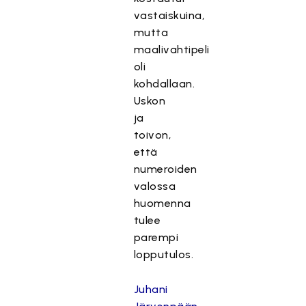
vastaiskuina,
mutta
maalivahtipeli
oli
kohdallaan.
Uskon
ja
toivon,
että
numeroiden
valossa
huomenna
tulee
parempi
lopputulos.
Juhani