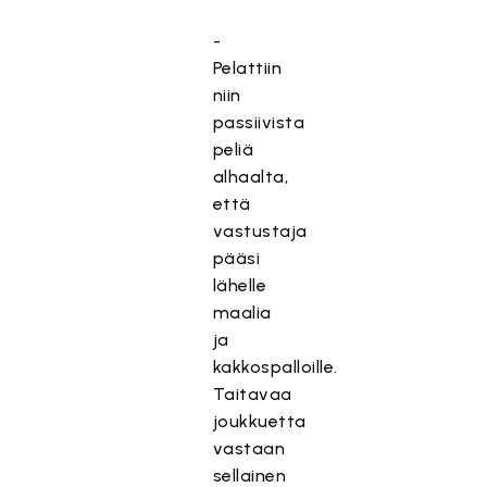
-
Pelattiin
niin
passiivista
peliä
alhaalta,
että
vastustaja
pääsi
lähelle
maalia
ja
kakkospalloille.
Taitavaa
joukkuetta
vastaan
sellainen