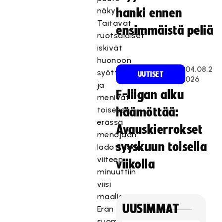
näkyi.
hanki ennen
Taitavat
ensimmäistä peliä
ruotsalaiset
iskivät
huonoon
04.08.2
syöttöpeliin
UUTISET
026
ja
F-liigan alku
menivät
toisessa
häämöttää:
erässä
Avauskierrokset
menojaan
syyskuun toisella
ladottuaan
viiteen
viikolla
minuuttiin
viisi
maalia.
UUSIMMAT
Erän
suomalaiseksi