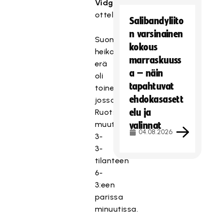
Vidgren
ottelua.
Salibandyliito
n varsinainen
Suomen
kokous
heikoin
marraskuuss
erä
a – näin
oli
tapahtuvat
toinen,
ehdokasasett
jossa
elu ja
Ruotsi
muutti
valinnat
04.08.2026
3-
3-
tilanteen
6-
3:een
parissa
minuutissa.