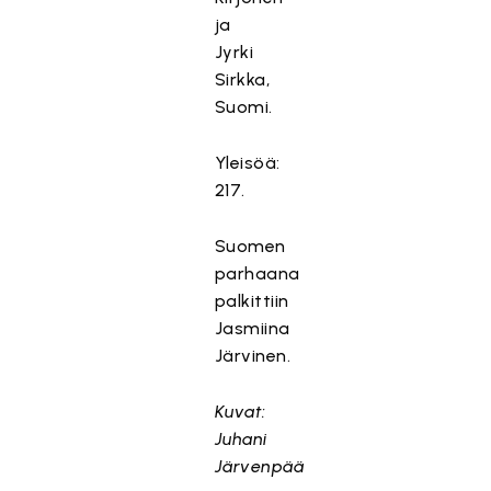
s
ja
ä
Jyrki
l
Sirkka,
t
Suomi.
ö
o
Yleisöä:
n
e
217.
s
t
Suomen
e
parhaana
t
palkittiin
t
Jasmiina
y
Järvinen.
,
k
Kuvat:
o
Juhani
s
k
Järvenpää
a