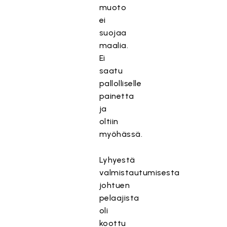
muoto
ei
suojaa
maalia.
Ei
saatu
pallolliselle
painetta
ja
oltiin
myöhässä.
Lyhyestä
valmistautumisesta
johtuen
pelaajista
oli
koottu