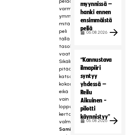
pelaajille
myynnissä –
varmasti
hanki ennen
ymmärrystä
ensimmäistä
mitä
peliä
peli
06.08.2026
tällä
tasolla
vaatii.
“Kannustava
Sikäli
ilmapiiri
pitää
syntyy
katsoa
yhdessä –
kokonaisuutta,
eikä
Reilu
vain
Aikuinen -
lopputulosta,
pilotti
kertasi
käynnistyy”
05.08.2026
valmentaja
Sami