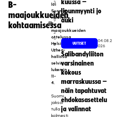
kuussa –
3
B-
löi
.
lipunmyynti jo
Suomen
maajoukkueiden
0
naisten
auki
9
kohtaamisessa
B-
.
maajoukkueiden
2
ottelussa
0
04.08.2
Helsingin
UUTISET
2
026
Urhea-
2
Salibandyliiton
hallissa
varsinainen
selvin
lukemin
kokous
11-
marraskuussa –
4.
näin tapahtuvat
Suomi
ehdokasasettelu
jaksoi
ja valinnat
tulla
kolmesti