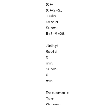
(0)+
(0)+2=2.,
Juulia
Kataja
Suomi
11+8+9=28.
Jäähyt:
Ruotsi
0
min,
Suomi
0
T
ä
min.
m
ä
Erotuomarit:
s
Tom
i
Kirjonen