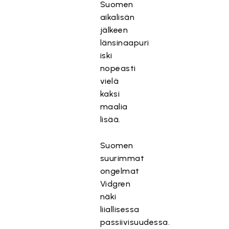
Suomen
aikalisän
jälkeen
länsinaapuri
iski
nopeasti
vielä
kaksi
maalia
lisää.
Suomen
suurimmat
ongelmat
Vidgren
näki
liiallisessa
passiivisuudessa.