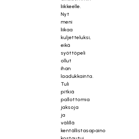
liikkeelle.
Nyt
meni
liikaa
kuljetteluksi,
eikä
syöttöpeli
ollut
ihan
laadukkainta.
Tuli
pitkiä
pallottomia
jaksoja
ja
välillä
kentällistasapaino
kostautui