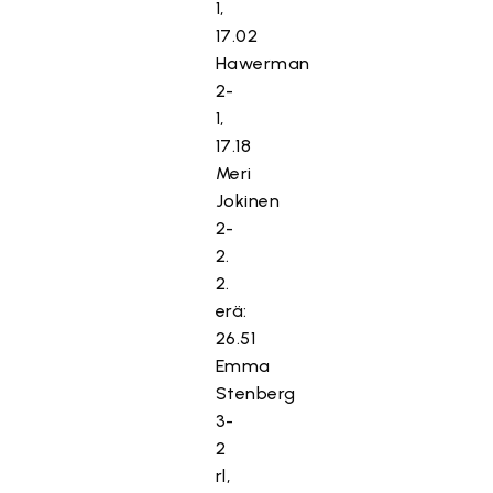
1,
17.02
Hawerman
2-
1,
17.18
Meri
Jokinen
2-
2.
2.
erä:
26.51
Emma
Stenberg
3-
2
rl,