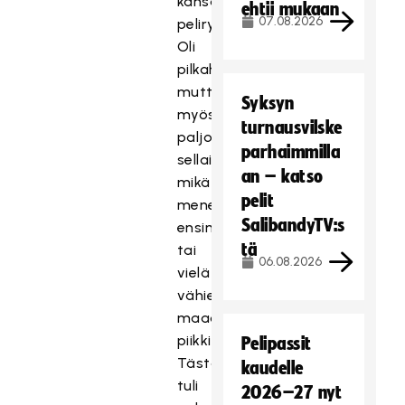
kansainväliseen
ehtii mukaan
07.08.2026
pelirytmiin.
Oli
pilkahduksia,
mutta
Syksyn
myös
turnausvilske
paljon
parhaimmilla
sellaista
an – katso
mikä
pelit
menee
SalibandyTV:s
ensimmäisen
tä
tai
06.08.2026
vielä
vähien
maaottelujen
piikkiin.
Pelipassit
Tästä
kaudelle
tuli
2026–27 nyt