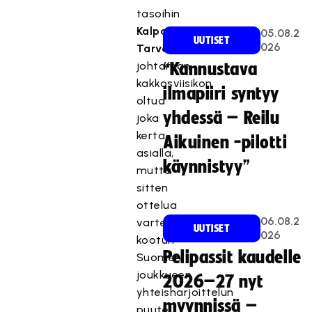
tasoihin
Kalpana
05.08.2
UUTISET
026
Tarvaisen
johtaman
“Kannustava
kakkosviisikon
ilmapiiri syntyy
oltua
yhdessä – Reilu
joka
kerta
Aikuinen -pilotti
asialla,
käynnistyy”
mutta
sitten
ottelua
06.08.2
varten
UUTISET
026
kootun
Pelipassit kaudelle
Suomen
joukkueen
2026–27 nyt
yhteisharjoittelun
myynnissä –
puute