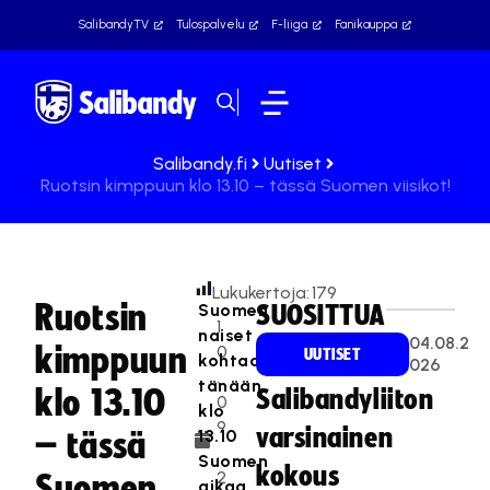
SalibandyTV
Tulospalvelu
F-liiga
Fanikauppa
Salibandy.fi
Uutiset
Ruotsin kimppuun klo 13.10 – tässä Suomen viisikot!
Lukukertoja:
179
Ruotsin
Suomen
SUOSITTUA
1
naiset
04.08.2
kimppuun
0
UUTISET
kohtaavat
026
.
tänään
klo 13.10
Salibandyliiton
0
klo
9
varsinainen
13.10
– tässä
.
Suomen
kokous
2
Suomen
aikaa