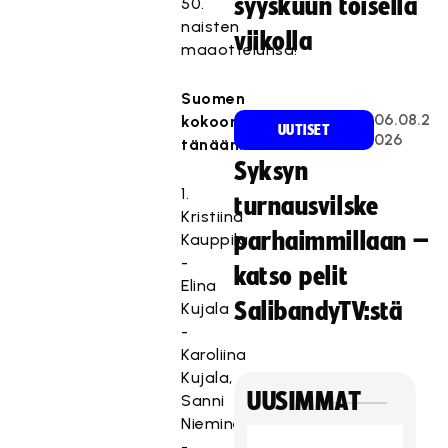
syyskuun toisella
50.
naisten
viikolla
maaottelunsa!
Suomen
06.08.2
kokoonpano
UUTISET
026
tänään:
Syksyn
1.
turnausvilske
Kristiina
parhaimmillaan –
Kauppila
-
katso pelit
Elina
SalibandyTV:stä
Kujala
-
Karoliina
Kujala,
UUSIMMAT
Sanni
Nieminen
-