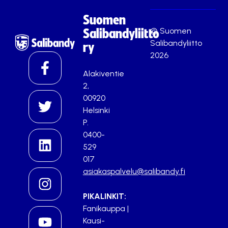
Suomen
© Suomen
Salibandyliitto
Salibandyliitto
ry
2026
Alakiventie
2,
00920
Helsinki
P.
0400-
529
017
asiakaspalvelu@salibandy.fi
PIKALINKIT:
Fanikauppa
|
Kausi-