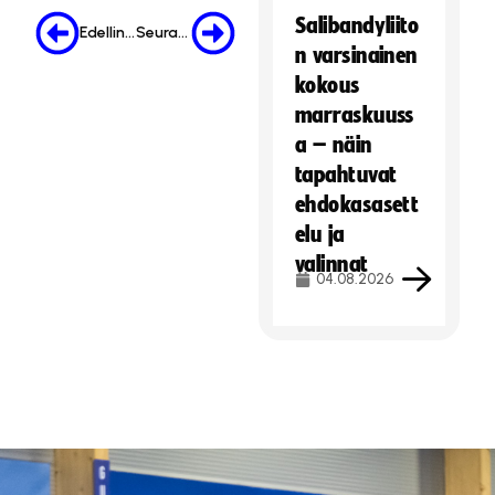
Salibandyliito
Edellinen
Seuraava
n varsinainen
kokous
marraskuuss
a – näin
tapahtuvat
ehdokasasett
elu ja
valinnat
04.08.2026