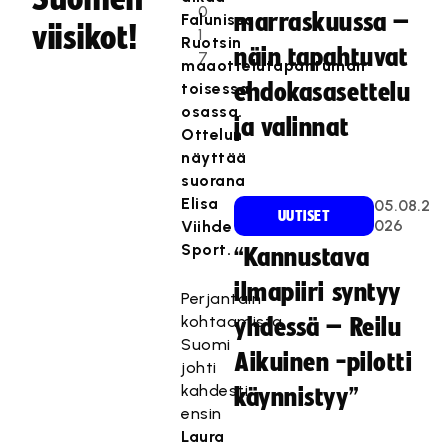
0
marraskuussa –
Falunissa
viisikot!
1
Ruotsin
näin tapahtuvat
7
maaottelutapahtuman
toisessa
ehdokasasettelu
osassa.
ja valinnat
Ottelun
näyttää
suorana
Elisa
05.08.2
UUTISET
026
Viihde
Sport.
“Kannustava
ilmapiiri syntyy
Perjantain
kohtaamista
yhdessä – Reilu
Suomi
Aikuinen -pilotti
johti
kahdesti
käynnistyy”
ensin
Laura