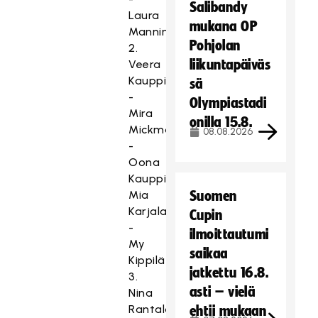
Salibandy
Laura
mukana OP
Manninen
Pohjolan
2.
liikuntapäiväs
Veera
Kauppi
sä
-
Olympiastadi
Mira
onilla 15.8.
Mickman
08.08.2026
-
Oona
Kauppi,
Mia
Suomen
Karjalainen
Cupin
-
ilmoittautumi
My
saikaa
Kippilä
jatkettu 16.8.
3.
asti – vielä
Nina
Rantala
ehtii mukaan