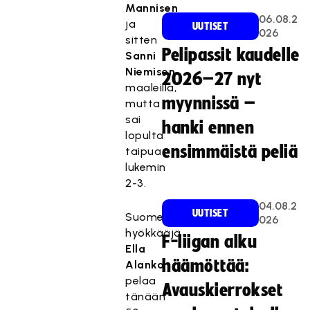
Mannisen
06.08.2
ja
UUTISET
026
sitten
Pelipassit kaudelle
Sanni
Niemisen
2026–27 nyt
maaleilla,
myynnissä –
mutta
sai
hanki ennen
lopulta
ensimmäistä peliä
taipua
lukemin
2-3.
04.08.2
UUTISET
Suomen
026
hyökkääjä
F-liigan alku
Ella
häämöttää:
Alanko
pelaa
Avauskierrokset
tänään