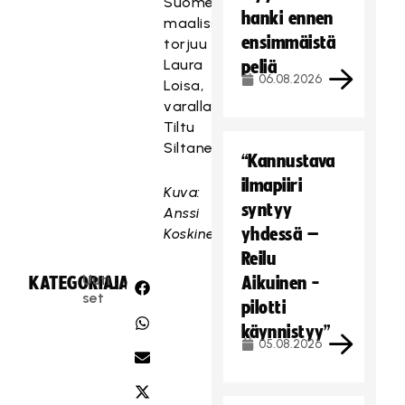
Suomen
hanki ennen
maalissa
ensimmäistä
torjuu
Laura
peliä
06.08.2026
Loisa,
varalla
Tiltu
Siltanen.
“Kannustava
ilmapiiri
Kuva:
syntyy
Anssi
yhdessä –
Koskinen
Reilu
Uuti
KATEGORIA:
JAA:
Aikuinen -
set
pilotti
käynnistyy”
05.08.2026