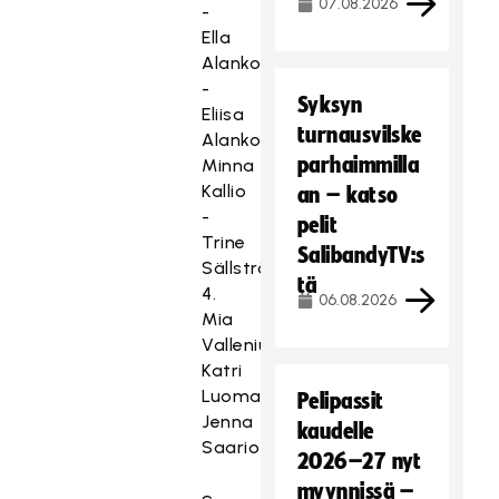
07.08.2026
-
Ella
Alanko
-
Syksyn
Eliisa
turnausvilske
Alanko,
parhaimmilla
Minna
Kallio
an – katso
-
pelit
Trine
SalibandyTV:s
Sällström
tä
4.
06.08.2026
Mia
Vallenius,
Katri
Luomaniemi,
Pelipassit
Jenna
kaudelle
Saario
2026–27 nyt
myynnissä –