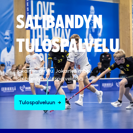
SALIBANDYN
TULOSPALVELU
Jokainen ottelu. Jokainen maali.
Salibandyn tulospalvelussa.
Tulospalveluun