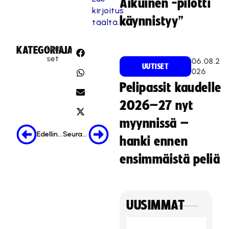
Aikuinen -pilotti
kirjoitus
käynnistyy”
täältä.
Uuti
KATEGORIA:
JAA:
set
06.08.2
UUTISET
026
Pelipassit kaudelle
2026–27 nyt
myynnissä –
Edellinen
Seuraava
hanki ennen
ensimmäistä peliä
UUSIMMAT