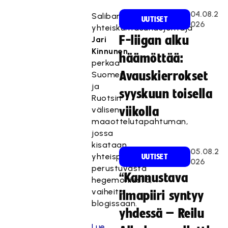
04.08.2
Salibandyliiton
UUTISET
026
yhteiskuntasuhdejohtaja
F-liigan alku
Jari
Kinnunen
häämöttää:
perkaa
Avauskierrokset
Suomen
ja
syyskuun toisella
Ruotsin
välisen
viikolla
maaottelutapahtuman,
jossa
kisataan
05.08.2
yhteispisteisiin
UUTISET
026
perustuvasta
“Kannustava
hegemoniasta,
vaiheita
ilmapiiri syntyy
blogissaan.
yhdessä – Reilu
Lue