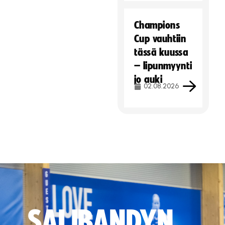
Champions
Cup vauhtiin
tässä kuussa
– lipunmyynti
jo auki
02.08.2026
SALIBANDYN