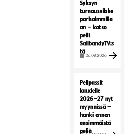
Syksyn
turnausvilske
parhaimmilla
an – katso
pelit
SalibandyTV:s
tä
06.08.2026
Pelipassit
kaudelle
2026–27 nyt
myynnissä –
hanki ennen
ensimmäistä
peliä