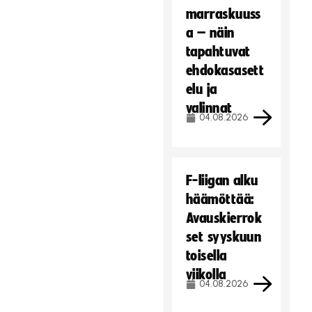
marraskuuss
a – näin
tapahtuvat
ehdokasasett
elu ja
valinnat
04.08.2026
F-liigan alku
häämöttää:
Avauskierrok
set syyskuun
toisella
viikolla
04.08.2026