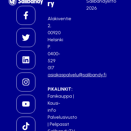
Salibandyliitto
ry
2026
Alakiventie
2,
00920
Helsinki
P.
0400-
529
017
asiakaspalvelu@salibandy.fi
PIKALINKIT:
Fanikauppa
|
Kausi-
info
Palvelusivusto
|
Pelipassit