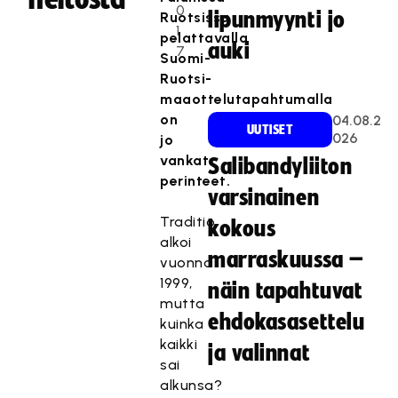
0
lipunmyynti jo
Ruotsissa
1
pelattavalla
auki
7
Suomi-
Ruotsi-
maaottelutapahtumalla
on
04.08.2
UUTISET
026
jo
vankat
Salibandyliiton
perinteet.
varsinainen
Traditio
kokous
alkoi
marraskuussa –
vuonna
1999,
näin tapahtuvat
mutta
ehdokasasettelu
kuinka
kaikki
ja valinnat
sai
alkunsa?