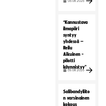
06.08.2026
“Kannustava
ilmapiiri
syntyy
yhdessä –
Reilu
Aikuinen -
pilotti
käynnistyy”
05.08.2026
Salibandyliito
n varsinainen
kokous