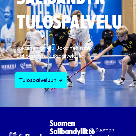
TULOSPALVELU
Jokainen ottelu. Jokainen maali.
Salibandyn tulospalvelussa.
Tulospalveluun
Suomen
© Suomen
Salibandyliitto