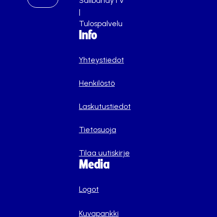
SalibandyTV
|
Tulospalvelu
Info
Yhteystiedot
Henkilöstö
Laskutustiedot
Tietosuoja
Tilaa uutiskirje
Media
Logot
Kuvapankki