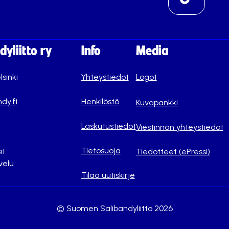
yliitto ry
Info
Media
lsinki
Yhteystiedot
Logot
dy.fi
Henkilöstö
Kuvapankki
Laskutustiedot
Viestinnän yhteystiedot
Tietosuoja
it
Tiedotteet (ePressi)
velu
Tilaa uutiskirje
© Suomen Salibandyliitto 2026