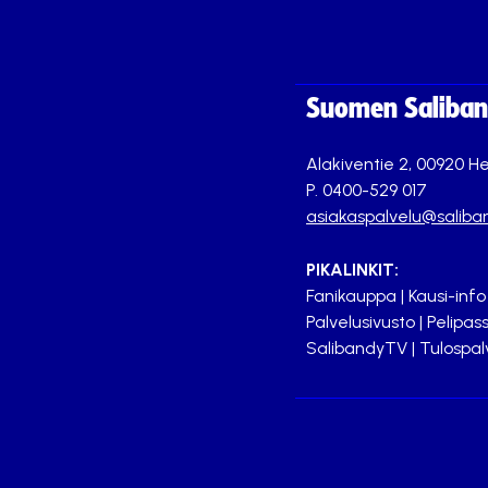
Suomen Saliband
Alakiventie 2, 00920 He
P. 0400-529 017
asiakaspalvelu@saliban
PIKALINKIT:
Fanikauppa
|
Kausi-info
Palvelusivusto
|
Pelipass
SalibandyTV
|
Tulospal