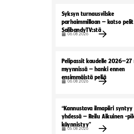
Syksyn turnausvilske
parhaimmillaan – katso pelit
SalibandyTV:stä
06.08.2026
Pelipassit kaudelle 2026–27
myynnissä – hanki ennen
ensimmäistä peliä
06.08.2026
“Kannustava ilmapiiri syntyy
yhdessä – Reilu Aikuinen -pil
käynnistyy”
05.08.2026