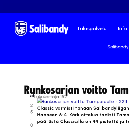
Tulospalvelu
Info
Salibandy.
Runkosarjan voitto Tamp
Lukukertoja:
152
2
Classic varmisti tänään Salibandyliiga
5
Happeen 6-4. Kärkiottelua todisti Tamp
.
päätöstä Classicilla on 44 pistettä j
0