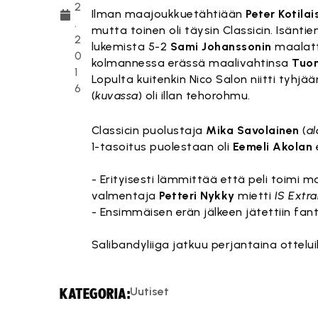
2
Ilman maajoukkuetähtiään
Peter Kotilai
.
mutta toinen oli täysin Classicin. Isänti
2
lukemista 5-2
Sami Johanssonin
maalatt
0
kolmannessa erässä maalivahtinsa
Tuo
1
Lopulta kuitenkin Nico Salon niitti tyhjä
6
(
kuvassa
) oli illan tehorohmu.
Classicin puolustaja
Mika Savolainen
(
a
1-tasoitus puolestaan oli
Eemeli Akolan
- Erityisesti lämmittää että peli toimi 
valmentaja
Petteri Nykky
mietti
IS Extr
- Ensimmäisen erän jälkeen jätettiin f
Salibandyliiga jatkuu perjantaina ottelui
Uutiset
KATEGORIA: