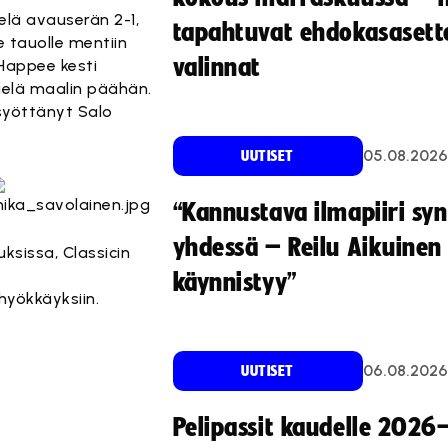
elä avauserän 2-1,
tapahtuvat ehdokasasette
e tauolle mentiin
valinnat
Happee kesti
ielä maalin päähän.
 syöttänyt Salo
05.08.2026
UUTISET
“Kannustava ilmapiiri sy
yhdessä – Reilu Aikuinen 
ksissa, Classicin
käynnistyy”
hyökkäyksiin.
06.08.2026
UUTISET
Pelipassit kaudelle 2026