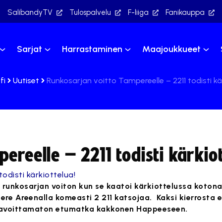
SalibandyTV
Tulospalvelu
F-liiga
Fanikauppa
Sarjat
Harrastaminen
Maajoukkueet
fi
Uutiset
Runkosarjan voitto Tampereelle – 2211 todisti kä
ereelle – 2211 todisti kärkiot
n runkosarjan voiton kun se kaatoi kärkiottelussa koton
ere Areenalla komeasti 2 211 katsojaa. Kaksi kierrosta 
a tavoittamaton etumatka kakkonen Happeeseen.