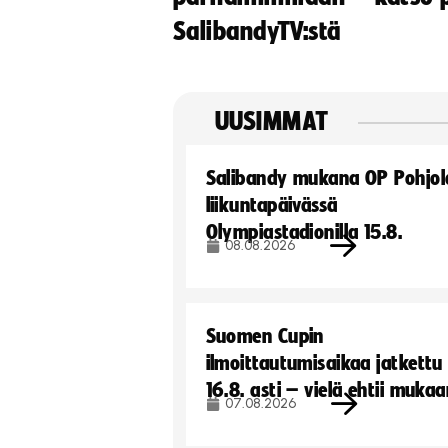
SalibandyTV:stä
UUSIMMAT
Salibandy mukana OP Pohjol
liikuntapäivässä
Olympiastadionilla 15.8.
08.08.2026
Suomen Cupin
ilmoittautumisaikaa jatkettu
16.8. asti – vielä ehtii muka
07.08.2026