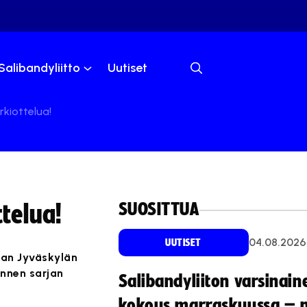
Salibandyliitto
Uutiset
rkiottelua!
SUOSITTUA
telua!
04.08.2026
UUTISET
aan Jyväskylän
ennen sarjan
Salibandyliiton varsinain
kokous marraskuussa – 