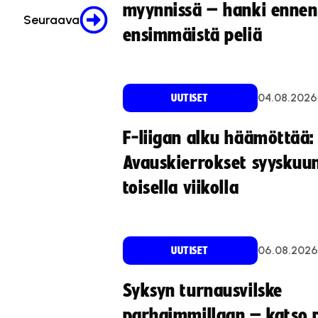
myynnissä – hanki ennen
Seuraava
ensimmäistä peliä
04.08.2026
UUTISET
F-liigan alku häämöttää:
Avauskierrokset syyskuu
toisella viikolla
06.08.2026
UUTISET
Syksyn turnausvilske
parhaimmillaan – katso p