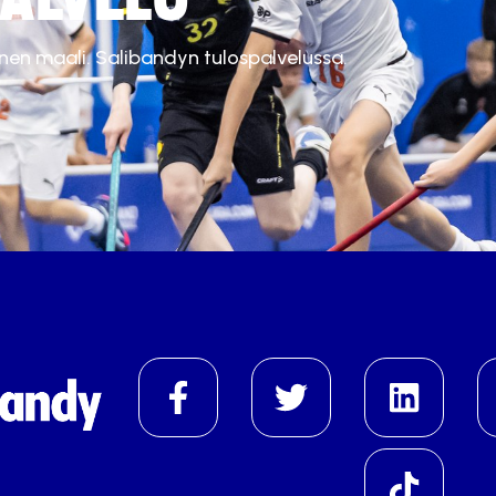
inen maali. Salibandyn tulospalvelussa.