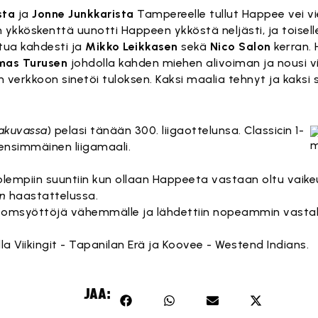
sta
ja
Jonne Junkkarista
Tampereelle tullut Happee vei vi
en ykköskenttä uunotti Happeen ykköstä neljästi, ja toisell
ua kahdesti ja
Mikko Leikkasen
sekä
Nico Salon
kerran. 
mas Turusen
johdolla kahden miehen alivoiman ja nousi v
än verkkoon sinetöi tuloksen. Kaksi maalia tehnyt ja kaksi
lakuvassa
) pelasi tänään 300. liigaottelunsa. Classicin 1-
ensimmäinen liigamaali.
molempiin suuntiin kun ollaan Happeeta vastaan oltu vaikeu
an
haastattelussa.
antomsyöttöjä vähemmälle ja lähdettiin nopeammin vasta
lla Viikingit - Tapanilan Erä ja Koovee - Westend Indians.
JAA: