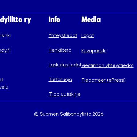
yliitto ry
Info
Media
lsinki
Yhteystiedot
Logot
dy.fi
Henkilöstö
Kuvapankki
Laskutustiedot
Viestinnän yhteystiedot
Tietosuoja
it
Tiedotteet (ePressi)
velu
Tilaa uutiskirje
© Suomen Salibandyliitto 2026