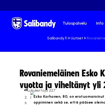
Tulospalvelu
Info
Salibandy.fi
Uutiset
Rovaniemel
Rovaniemeläinen Esko K
vuotta ja viheltänyt yl
Lukukertoja:
227
Esko Korhonen, 80, on erotuomaroinut
2
oppiminen sekä se, että pääsee olema
6