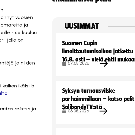
in
nähnyt vuosien
uomareita ja
UUSIMMAT
eille - se kuuluu
, jolla on
Suomen Cupin
ilmoittautumisaikaa jatkettu
16.8. asti – vielä ehtii muka
ntöjä ja niiden
07.08.2026
aiken ikäisille,
Syksyn turnausvilske
ltä.
parhaimmillaan – katso pelit
SalibandyTV:stä
 antaa arkeen ja
06.08.2026