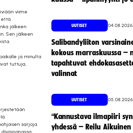
äiviään viime
 että
04.08.2026
UUTISET
onka jälkeen
in. Sen jälkeen
Salibandyliiton varsinain
ista.
kokous marraskuussa – 
 paikalle ja minulta
tapahtuvat ehdokasasette
ivat tuttuja,
valinnat
05.08.2026
UUTISET
ärjestetään
“Kannustava ilmapiiri sy
elä
ohjoisen sarjoja.
yhdessä – Reilu Aikuinen 
 divisioonassa,