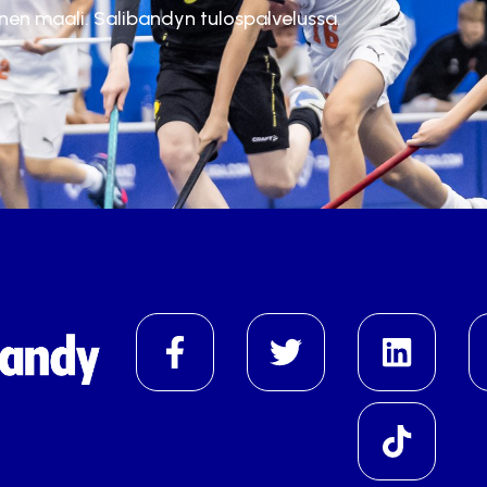
inen maali. Salibandyn tulospalvelussa.