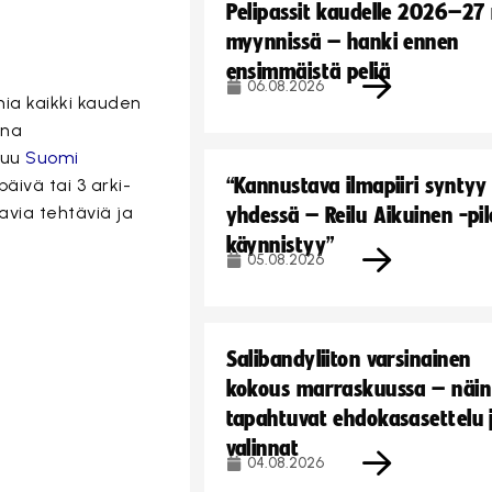
Pelipassit kaudelle 2026–27
myynnissä – hanki ennen
ensimmäistä peliä
06.08.2026
mia kaikki kauden
ina
tuu
Suomi
“Kannustava ilmapiiri syntyy
äivä tai 3 arki-
avia tehtäviä ja
yhdessä – Reilu Aikuinen -pil
käynnistyy”
05.08.2026
Salibandyliiton varsinainen
kokous marraskuussa – näin
tapahtuvat ehdokasasettelu 
valinnat
04.08.2026