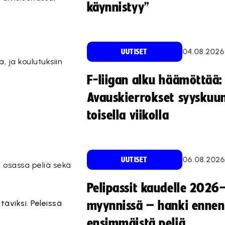
käynnistyy”
04.08.2026
UUTISET
, ja koulutuksiin
F-liigan alku häämöttää:
Avauskierrokset syyskuu
toisella viikolla
06.08.2026
UUTISET
ä osassa peliä sekä
Pelipassit kaudelle 2026
täviksi. Peleissä
myynnissä – hanki ennen
ensimmäistä peliä