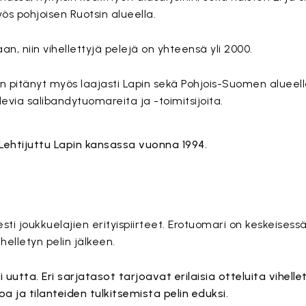
s pohjoisen Ruotsin alueella.
an, niin vihellettyjä pelejä on yhteensä yli 2000.
n pitänyt myös laajasti Lapin sekä Pohjois-Suomen alueella
levia salibandytuomareita ja -toimitsijoita.
sti joukkuelajien erityispiirteet. Erotuomari on keskeisess
ihelletyn pelin jälkeen.
 uutta. Eri sarjatasot tarjoavat erilaisia otteluita vihellet
ja tilanteiden tulkitsemista pelin eduksi.