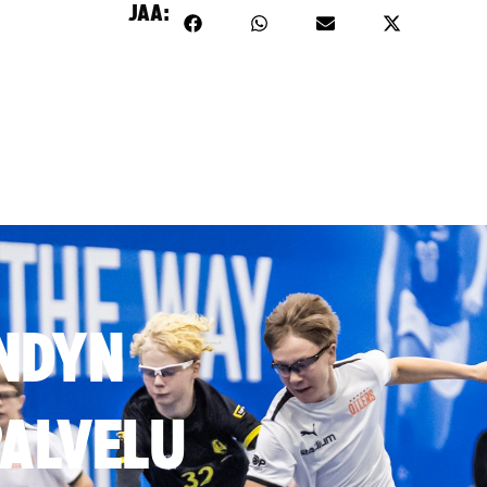
JAA:
NDYN
ALVELU