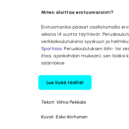
Miten aloittaa erotuomarointi?
Erotuomariksi pääset osallistumalla er
aikana 14 vuotta täyttävät. Peruskoulut
verkkokoulutuksina syyskuun ja helmik
Sportissa
. Peruskoulutuksen lähi- tai v
iltaa, ajankohdan mukaan), sen lisäksi
sääntökoe.
Lue lisää täältä!
Teksti: Vilma Pekkala
Kuvat: Esko Korhonen