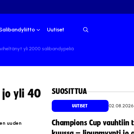
Salibandyliitto
Uutiset
viheltänyt yli 2000 salibandypeliä
SUOSITTUA
jo yli 40
02.08.2026
UUTISET
Champions Cup vauhtiin 
een uuden
kuussa – lipunmyynti jo 