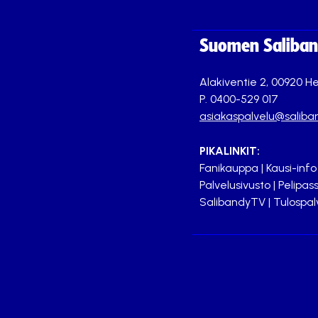
Suomen Saliband
Alakiventie 2, 00920 He
P. 0400-529 017
asiakaspalvelu@saliban
PIKALINKIT:
Fanikauppa
|
Kausi-info
Palvelusivusto
|
Pelipass
SalibandyTV
|
Tulospal