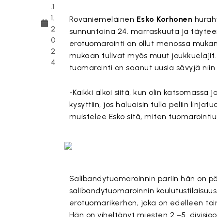
.1
1.
Rovaniemeläinen
Esko Korhonen
huraht
2
sunnuntaina 24. marraskuuta ja täyteen 
0
erotuomarointi on ollut menossa mukana 
2
mukaan tulivat myös muut joukkuelajit.
4
tuomarointi on saanut uusia sävyjä niin k
-Kaikki alkoi siitä, kun olin katsomassa j
kysyttiin, jos haluaisin tulla peliin linja
muistelee Esko sitä, miten tuomarointiu
Salibandytuomaroinnin pariin hän on p
salibandytuomaroinnin koulutustilaisuus
erotuomarikerhon, joka on edelleen toim
Hän on viheltänyt miesten 2.–5. divisioon