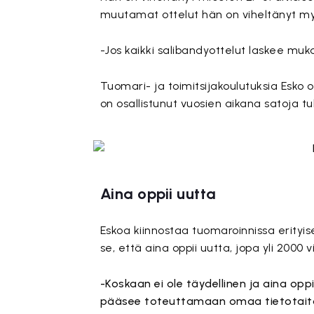
muutamat ottelut hän on viheltänyt myö
-Jos kaikki salibandyottelut laskee muka
Tuomari- ja toimitsijakoulutuksia Esko o
on osallistunut vuosien aikana satoja tu
Aina oppii uutta
Eskoa kiinnostaa tuomaroinnissa erityise
se, että aina oppii uutta, jopa yli 2000 v
-Koskaan ei ole täydellinen ja aina oppii
pääsee toteuttamaan omaa tietotaitoa 