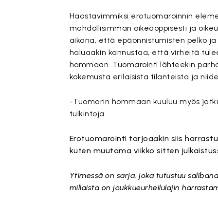
Haastavimmiksi erotuomaroinnin element
mahdollisimman oikeaoppisesti ja oike
aikana, että epäonnistumisten pelko ja
haluaakin kannustaa, että virheitä tulee 
hommaan. Tuomarointi lähteekin parhai
kokemusta erilaisista tilanteista ja niid
-Tuomarin hommaan kuuluu myös jatkuva 
tulkintoja.
Erotuomarointi tarjoaakin siis harrastu
kuten muutama viikko sitten julkaistuss
Ytimessä on sarja, joka tutustuu saliba
millaista on joukkueurheilulajin harrast