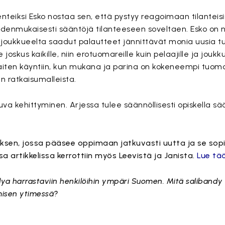
eiksi Esko nostaa sen, että pystyy reagoimaan tilanteisi
udenmukaisesti sääntöjä tilanteeseen soveltaen. Esko on 
 joukkueelta saadut palautteet jännittävät monia uusia t
joskus kaikille, niin erotuomareille kuin pelaajille ja joukku
ten käyntiin, kun mukana ja parina on kokeneempi tuomari
en ratkaisumalleista.
kehittyminen. Arjessa tulee säännöllisesti opiskella sää
ksen, jossa pääsee oppimaan jatkuvasti uutta ja se sopii k
a artikkelissa kerrottiin myös Leevistä ja Janista.
Lue tää
ndya harrastaviin henkilöihin ympäri Suomen. Mitä salibandy
amisen ytimessä?