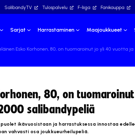
SalibandyTV
Tulospalvelu
F-liiga
Fanikauppa
Sarjat
Harrastaminen
Maajoukkueet
äinen Esko Korhonen, 80, on tuomaroinut jo yli 40 vuotta ja 
orhonen, 80, on tuomaroinut 
i 2000 salibandypeliä
 puolet ikävuosistaan ja harrastuksessa innostaa edell
an vahvasti osa joukkueurheilupeliä.