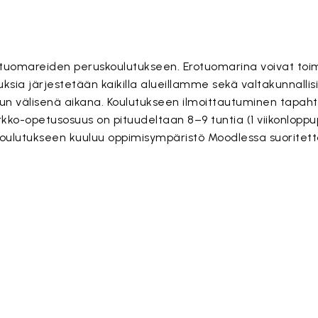
otuomareiden peruskoulutukseen. Erotuomarina voivat toi
uksia järjestetään kaikilla alueillamme sekä valtakunnallis
uun välisenä aikana. Koulutukseen ilmoittautuminen tapah
erkko-opetusosuus on pituudeltaan 8–9 tuntia (1 viikonloppup
 koulutukseen kuuluu oppimisympäristö Moodlessa suoritett