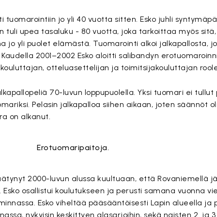
i tuomarointiin jo yli 40 vuotta sitten. Esko juhli syntymäp
tuli upea tasaluku - 80 vuotta, joka tarkoittaa myös sitä,
jo yli puolet elämästä. Tuomarointi alkoi jalkapallosta, j
 Kaudella 2001–2002 Esko aloitti salibandyn erotuomaroinn
ouluttajan, otteluasettelijan ja toimitsijakouluttajan roole
alkapallopeliä 70-luvun loppupuolella. Yksi tuomari ei tullut
tuomariksi. Pelasin jalkapalloa siihen aikaan, joten säännöt ol
ra on alkanut.
äätynyt 2000-luvun alussa kuultuaan, että Rovaniemellä j
. Esko osallistui koulutukseen ja perusti samana vuonna vi
innassa. Esko viheltää pääsääntöisesti Lapin alueella ja p
assa, nykyisin keskittyen alasarjoihin, sekä naisten 2. ja 3.