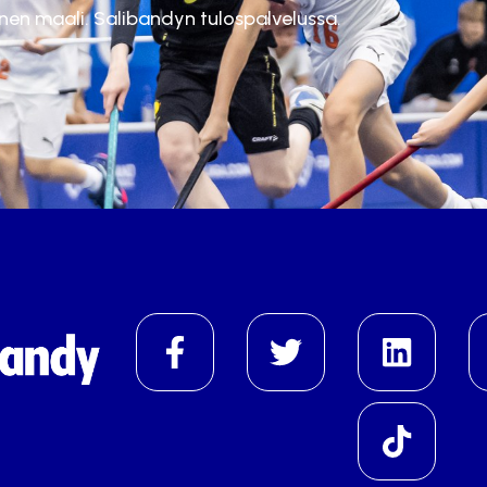
inen maali. Salibandyn tulospalvelussa.