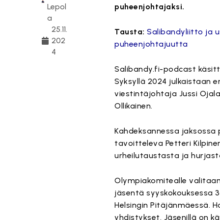
Lepol
puheenjohtajaksi.
a
25.11.
Tausta:
Salibandyliitto ja 
202
puheenjohtajuutta
4
Salibandy.fi-podcast käsitt
Syksyllä 2024 julkaistaan e
viestintäjohtaja Jussi Ojala
Ollikainen.
Kahdeksannessa jaksossa 
tavoitteleva Petteri Kilpin
urheilutaustasta ja hurjas
Olympiakomitealle valitaan
jäsentä syyskokouksessa 30.
Helsingin Pitäjänmäessä. H
yhdistykset. Jäsenillä on k