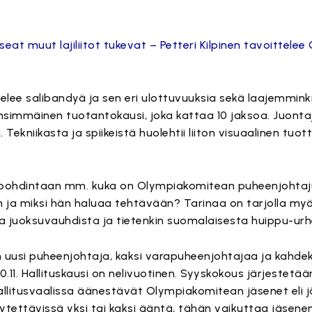
useat muut lajiliitot tukevat – Petteri Kilpinen tavoittel
elee salibandyä ja sen eri ulottuvuuksia sekä laajemminki
nsimmäinen tuotantokausi, joka kattaa 10 jaksoa. Juontaja
. Tekniikasta ja spiikeistä huolehtii liiton visuaalinen tuo
pohdintaan mm. kuka on Olympiakomitean puheenjohtaj
en ja miksi hän haluaa tehtävään? Tarinaa on tarjolla myö
ta juoksuvauhdista ja tietenkin suomalaisesta huippu-urhe
 uusi puheenjohtaja, kaksi varapuheenjohtajaa ja kahdek
11. Hallituskausi on nelivuotinen. Syyskokous järjestetää
allitusvaalissa äänestävät Olympiakomitean jäsenet eli jä
äytettävissä yksi tai kaksi ääntä, tähän vaikuttaa jäsene