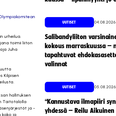
ee Olympiakomitean
04.08.2026
UUTISET
Salibandyliiton varsinain
n urheilua.
na toimii liiton
kokous marraskuussa – 
ttaja Juha
tapahtuvat ehdokasasette
valinnat
uutta
s Kilpisen
ilusta.
05.08.2026
UUTISET
san hallituksen
“Kannustava ilmapiiri sy
n Taitotalolla
senjärjestöt ja -
yhdessä – Reilu Aikuinen 
n koko ja