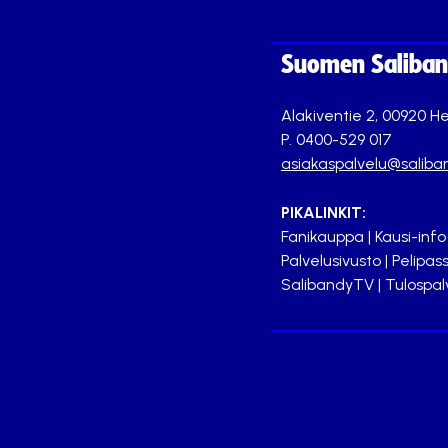
Suomen Saliband
Alakiventie 2, 00920 He
P. 0400-529 017
asiakaspalvelu@saliban
PIKALINKIT:
Fanikauppa
|
Kausi-info
Palvelusivusto
|
Pelipass
SalibandyTV
|
Tulospal