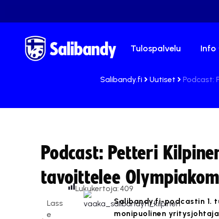
Tulospalvelu
Info
Salibandy.fi
Uutiset
Podcast: 
Podcast: Petteri Kilpine
tavoittelee Olympiakom
Lukukertoja:
409
Salibandy.fi-podcastin 1. t
Lass
monipuolinen yritysjohtaja
e