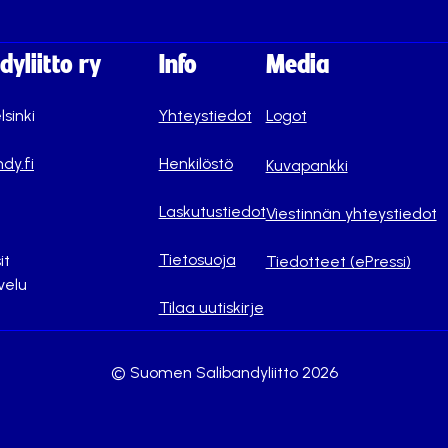
yliitto ry
Info
Media
lsinki
Yhteystiedot
Logot
dy.fi
Henkilöstö
Kuvapankki
Laskutustiedot
Viestinnän yhteystiedot
Tietosuoja
it
Tiedotteet (ePressi)
velu
Tilaa uutiskirje
© Suomen Salibandyliitto 2026