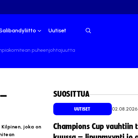
Salibandyliitto
Uutiset
Olympiakomitean puheenjohtajuutta
SUOSITTUA
 –
02.08.2026
UUTISET
Champions Cup vauhtiin 
 Kilpinen, joka on
mitean
kuussa – lipunmyynti jo 