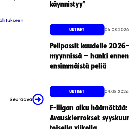
käynnistyy”
allitukseen
06.08.2026
UUTISET
Pelipassit kaudelle 2026
myynnissä – hanki ennen
ensimmäistä peliä
04.08.2026
UUTISET
Seuraava
F-liigan alku häämöttää:
Avauskierrokset syyskuu
toisella viikolla