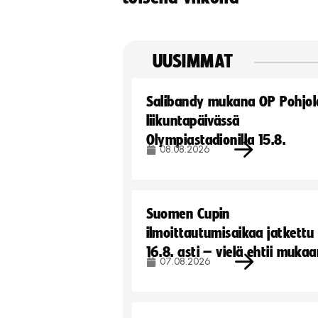
UUSIMMAT
Salibandy mukana OP Pohjol
liikuntapäivässä
Olympiastadionilla 15.8.
08.08.2026
Suomen Cupin
ilmoittautumisaikaa jatkettu
16.8. asti – vielä ehtii muka
07.08.2026