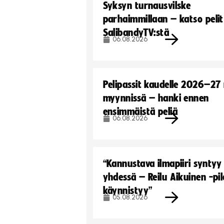
Syksyn turnausvilske
parhaimmillaan – katso pelit
SalibandyTV:stä
06.08.2026
Pelipassit kaudelle 2026–27
myynnissä – hanki ennen
ensimmäistä peliä
06.08.2026
“Kannustava ilmapiiri syntyy
yhdessä – Reilu Aikuinen -pil
käynnistyy”
05.08.2026