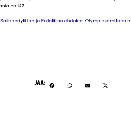
niä on 142.
 Salibandyliiton ja Palloliiton ehdokas Olympiakomitean h
JAA: