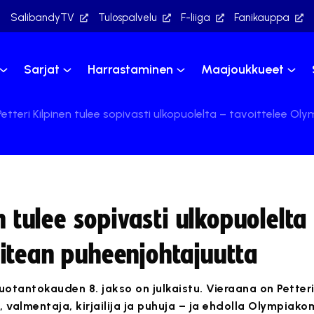
SalibandyTV
Tulospalvelu
F-liiga
Fanikauppa
Sarjat
Harrastaminen
Maajoukkueet
Petteri Kilpinen tulee sopivasti ulkopuolelta – tavoittelee 
n tulee sopivasti ulkopuolelta
itean puheenjohtajuutta
uotantokauden 8. jakso on julkaistu. Vieraana on Petteri
, valmentaja, kirjailija ja puhuja – ja ehdolla Olympiako