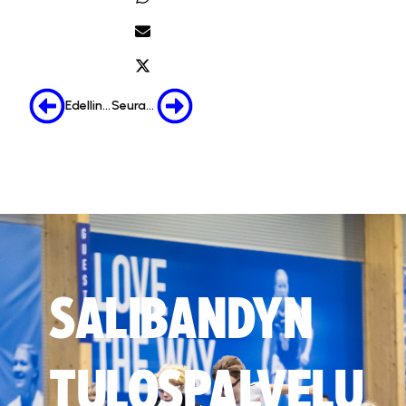
Edellinen
Seuraava
SALIBANDYN
TULOSPALVELU