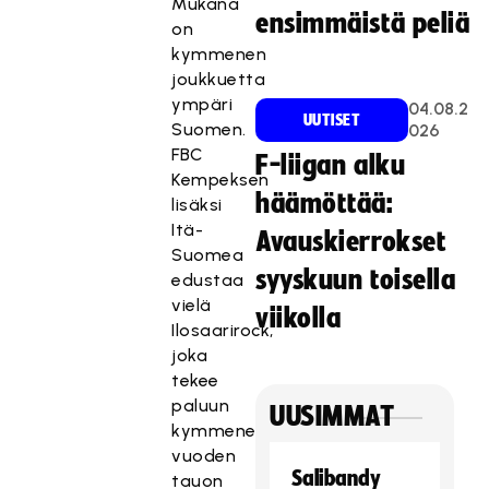
Mukana
ensimmäistä peliä
on
kymmenen
joukkuetta
ympäri
04.08.2
UUTISET
Suomen.
026
FBC
F-liigan alku
Kempeksen
häämöttää:
lisäksi
Itä-
Avauskierrokset
Suomea
syyskuun toisella
edustaa
vielä
viikolla
Ilosaarirock,
joka
tekee
paluun
UUSIMMAT
kymmenen
vuoden
Salibandy
tauon