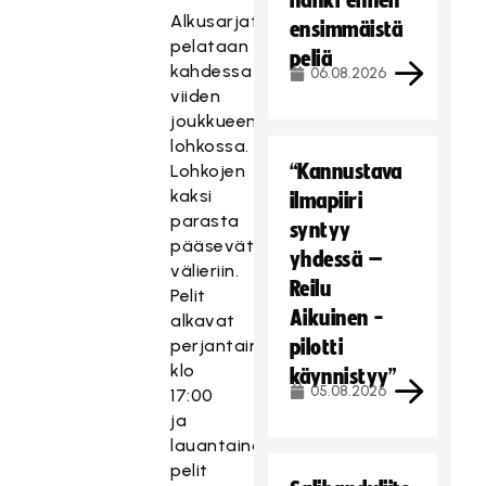
hanki ennen
Alkusarjat
ensimmäistä
pelataan
peliä
kahdessa
06.08.2026
viiden
joukkueen
lohkossa.
“Kannustava
Lohkojen
kaksi
ilmapiiri
parasta
syntyy
pääsevät
yhdessä –
välieriin.
Reilu
Pelit
Aikuinen -
alkavat
perjantaina
pilotti
klo
käynnistyy”
05.08.2026
17:00
ja
lauantaina
pelit