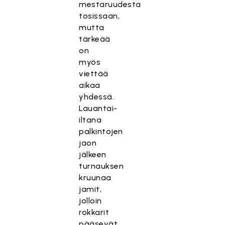
mestaruudesta
tosissaan,
mutta
tärkeää
on
myös
viettää
aikaa
yhdessä.
Lauantai-
iltana
palkintojen
jaon
jälkeen
turnauksen
kruunaa
jamit,
jolloin
rokkarit
pääsevät