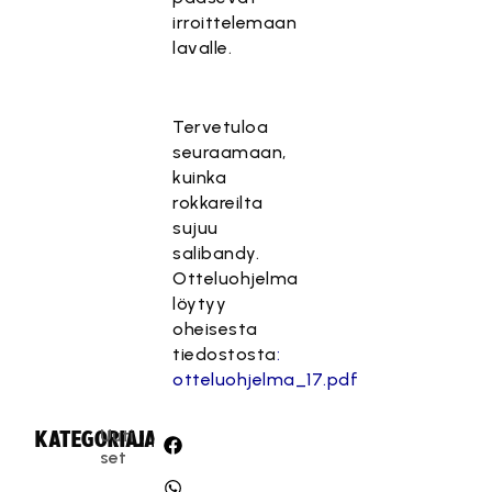
irroittelemaan
lavalle.
Tervetuloa
seuraamaan,
kuinka
rokkareilta
sujuu
salibandy.
Otteluohjelma
löytyy
oheisesta
tiedostosta
:
otteluohjelma_17.pdf
Uuti
KATEGORIA:
JAA:
set