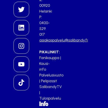
00920
Helsinki
P.
0400-
529
017
asiakaspalvelu@salibandy.fi
PIKALINKIT:
Fanikauppa
|
Kausi-
info
Palvelusivusto
|
Pelipassit
SalibandyTV
|
Tulospalvelu
Info