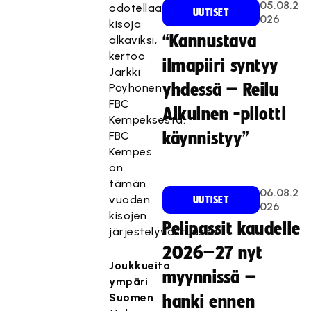
05.08.2
odotellaan
UUTISET
026
kisoja
“Kannustava
alkaviksi,
kertoo
ilmapiiri syntyy
Jarkki
yhdessä – Reilu
Pöyhönen
FBC
Aikuinen -pilotti
Kempeksestä.
FBC
käynnistyy”
Kempes
on
tämän
06.08.2
vuoden
UUTISET
026
kisojen
Pelipassit kaudelle
järjestelyvastuussa.
2026–27 nyt
Joukkueita
myynnissä –
ympäri
Suomen
hanki ennen