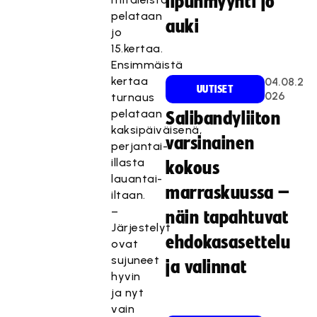
lipunmyynti jo
pelataan
auki
jo
15.kertaa.
Ensimmäistä
kertaa
04.08.2
UUTISET
026
turnaus
pelataan
Salibandyliiton
kaksipäiväisenä,
varsinainen
perjantai-
illasta
kokous
lauantai-
marraskuussa –
iltaan.
–
näin tapahtuvat
Järjestelyt
ehdokasasettelu
ovat
sujuneet
ja valinnat
hyvin
ja nyt
vain