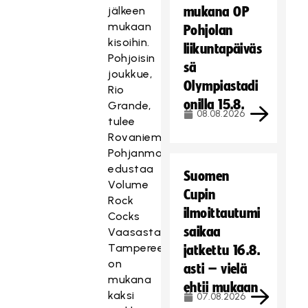
jälkeen
mukana OP
mukaan
Pohjolan
kisoihin.
liikuntapäiväs
Pohjoisin
sä
joukkue,
Olympiastadi
Rio
onilla 15.8.
Grande,
08.08.2026
tulee
Rovaniemeltä.
Pohjanmaata
edustaa
Suomen
Volume
Cupin
Rock
ilmoittautumi
Cocks
saikaa
Vaasasta.
Tampereelta
jatkettu 16.8.
on
asti – vielä
mukana
ehtii mukaan
kaksi
07.08.2026