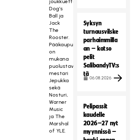
joukkuetta
Dog’s
Ball ja
Syksyn
Jack
The
turnausvilske
Rooster.
parhaimmilla
Pääkaupunkiseudulta
an – katso
on
pelit
mukana
SalibandyTV:s
puolustava
mestari
tä
06.08.2026
Jepukka
sekä
Nosturi,
Warner
Pelipassit
Music
kaudelle
ja The
2026–27 nyt
Marshal
of YLE.
myynnissä –