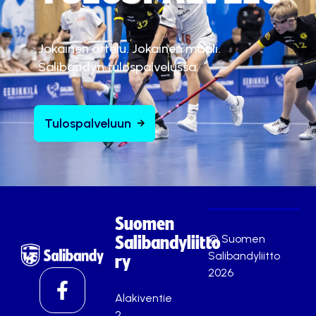
Jokainen ottelu. Jokainen maali.
Salibandyn tulospalvelussa.
Tulospalveluun
Suomen
© Suomen
Salibandyliitto
Salibandyliitto
ry
2026
Alakiventie
2,