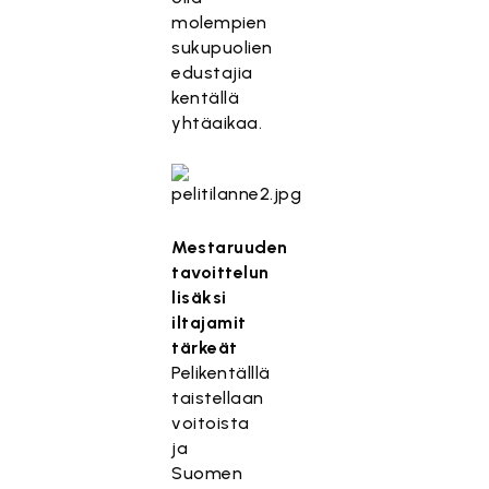
molempien
sukupuolien
edustajia
kentällä
yhtäaikaa.
Mestaruuden
tavoittelun
lisäksi
iltajamit
tärkeät
Pelikentälllä
taistellaan
voitoista
ja
Suomen