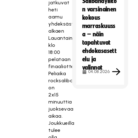
Salibandyliito
jatkuvat
n varsinainen
heti
aamu
kokous
yhdeksästä
marraskuuss
alkaen
a – näin
Lauantaina
tapahtuvat
klo
ehdokasasett
18:00
elu ja
pelataan
finaaliottelu.
valinnat
04.08.2026
Peliaika
rocksalibandyturnauksessa
on
2x15
minuuttia
juoksevaa
aikaa.
Joukkueilla
tulee
olla