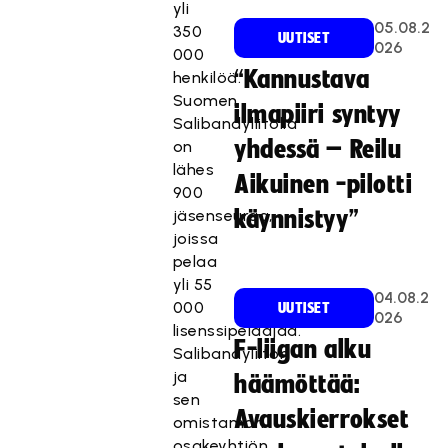
yli
05.08.2
350
UUTISET
026
000
“Kannustava
henkilöä.
Suomen
ilmapiiri syntyy
Salibandyliitolla
yhdessä – Reilu
on
lähes
Aikuinen -pilotti
900
jäsenseuraa,
käynnistyy”
joissa
pelaa
yli 55
04.08.2
000
UUTISET
026
lisenssipelaajaa.
F-liigan alku
Salibandyliiton
ja
häämöttää:
sen
Avauskierrokset
omistaman
osakeyhtiön