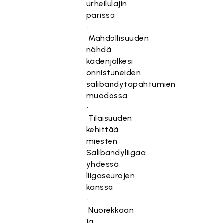
urheilulajin
parissa
•
Mahdollisuuden
nähdä
kädenjälkesi
onnistuneiden
salibandytapahtumien
muodossa
•
Tilaisuuden
kehittää
miesten
Salibandyliigaa
yhdessä
liigaseurojen
kanssa
•
Nuorekkaan
ja