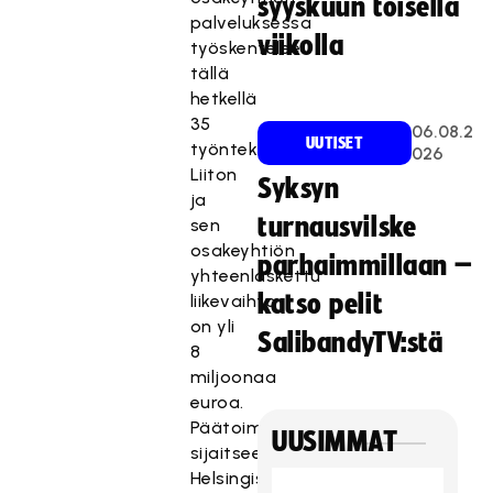
syyskuun toisella
palveluksessa
viikolla
työskentelee
tällä
hetkellä
35
06.08.2
UUTISET
työntekijää.
026
Liiton
Syksyn
ja
turnausvilske
sen
osakeyhtiön
parhaimmillaan –
yhteenlaskettu
katso pelit
liikevaihto
on yli
SalibandyTV:stä
8
miljoonaa
euroa.
Päätoimipisteemme
UUSIMMAT
sijaitsee
Helsingissä.