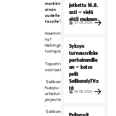
markkinointia
jatkettu 16.8.
aivan
asti – vielä
uudelle
ehtii mukaan
tasolle?
07.08.2026
Haemme
nyt
Helsingin
Syksyn
toimipisteeseemme
turnausvilske
parhaimmilla
Tapahtumapäällikkönä
an – katso
vastaat
pelit
•
SalibandyTV:s
Salibandyliiton
huippu-
tä
06.08.2026
urheilutapahtumien
järjestämisestä
•
Salibandyn
Pelipassit