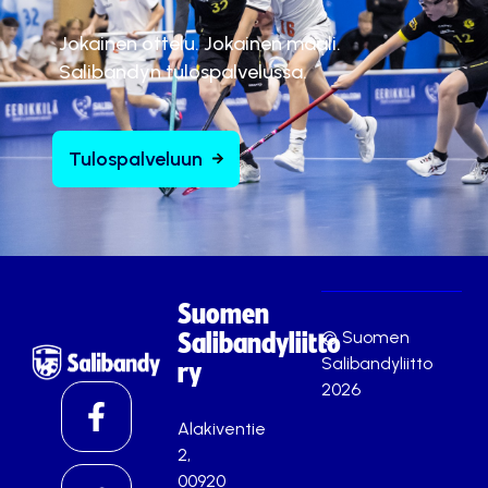
Jokainen ottelu. Jokainen maali.
Salibandyn tulospalvelussa.
Tulospalveluun
Suomen
© Suomen
Salibandyliitto
Salibandyliitto
ry
2026
Alakiventie
2,
00920