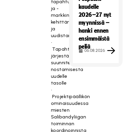
tapahtumaosaamisen
kaudelle
ja -
2026–27 nyt
markkinoinnin
kehittämisestä
myynnissä –
ja
hanki ennen
uudistamisesta
ensimmäistä
•
peliä
Tapahtumien
06.08.2026
järjestämisen
suunnitelmallisuuden
nostamisesta
uudelle
tasolle
•
Projektipäällikön
ominaisuudessa
miesten
Salibandyliigan
toiminnan
koordinoinnista