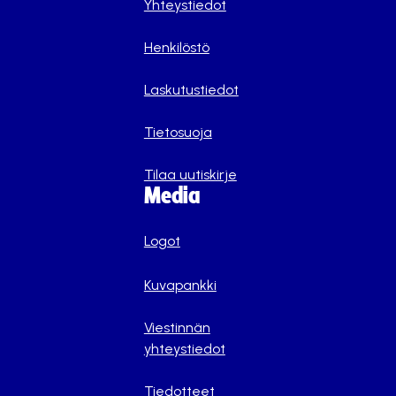
Yhteystiedot
Henkilöstö
Laskutustiedot
Tietosuoja
Tilaa uutiskirje
Media
Logot
Kuvapankki
Viestinnän
yhteystiedot
Tiedotteet