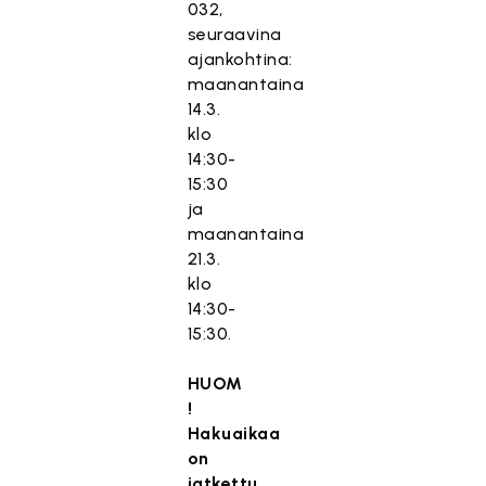
032,
seuraavina
ajankohtina:
maanantaina
14.3.
klo
14:30-
15:30
ja
maanantaina
21.3.
klo
14:30-
15:30.
HUOM
!
Hakuaikaa
on
jatkettu.