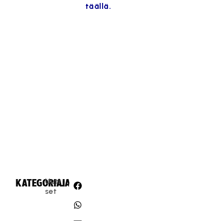
täällä.
Uuti
KATEGORIA:
JAA:
set