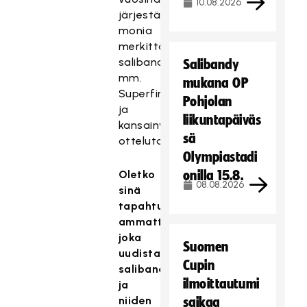
10.08.2026
järjestämme
monia
merkittäviä
salibandytapahtumia,
Salibandy
mm.
mukana OP
Superfinaalin
Pohjolan
ja
liikuntapäiväs
kansainvälisiä
sä
ottelutapahtumia.
Olympiastadi
Oletko
onilla 15.8.
08.08.2026
sinä
tapahtuma-
ammatti
lainen,
joka
Suomen
uudistaa
Cupin
salibandytapahtumia
ilmoittautumi
ja
niiden
saikaa