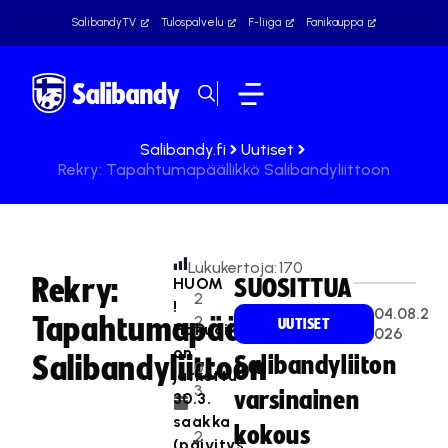
SalibandyTV
Tulospalvelu
F-liiga
Fanikauppa
Salibandy.fi
Uutiset
Rekry: Tapahtumapäällikkö Salibandyliittoon
Lukukertoja:
170
Rekry:
HUOM
SUOSITTUA
2
!
04.08.2
Tapahtumapäällikkö
2
UUTISET
Hakuaikaa
026
.
on
Salibandyliittoon
Salibandyliiton
0
jatkettu
3
varsinainen
30.3.
.
saakka
kokous
2
(päivitys