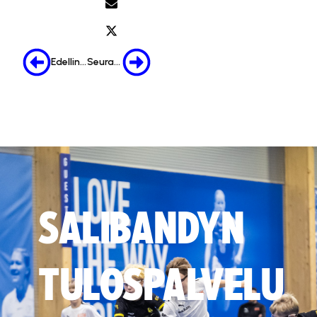
Edellinen
Seuraava
SALIBANDYN
TULOSPALVELU