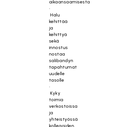
aikaansaamisesta
•
Halu
kehittää
ja
kehittyä
sekä
innostus
nostaa
salibandyn
tapahtumat
uudelle
tasolle
•
Kyky
toimia
verkostoissa
ja
yhteistyössä
kollegoiden,