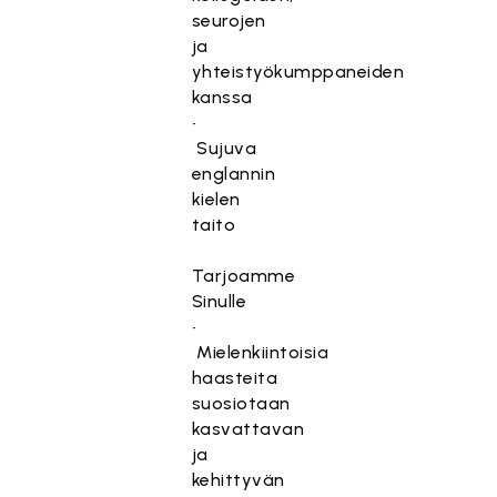
seurojen
ja
yhteistyökumppaneiden
kanssa
•
Sujuva
englannin
kielen
taito
Tarjoamme
Sinulle
•
Mielenkiintoisia
haasteita
suosiotaan
kasvattavan
ja
kehittyvän