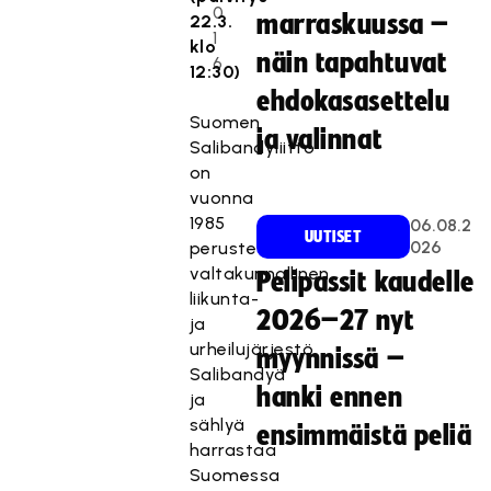
0
marraskuussa –
22.3.
1
klo
näin tapahtuvat
6
12:30)
ehdokasasettelu
Suomen
ja valinnat
Salibandyliitto
on
vuonna
1985
06.08.2
UUTISET
026
perustettu
valtakunnallinen
Pelipassit kaudelle
liikunta-
2026–27 nyt
ja
urheilujärjestö.
myynnissä –
Salibandyä
hanki ennen
ja
sählyä
ensimmäistä peliä
harrastaa
Suomessa