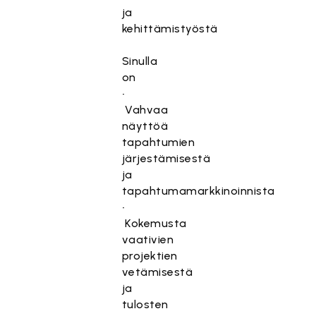
ja
kehittämistyöstä
Sinulla
on
•
Vahvaa
näyttöä
tapahtumien
järjestämisestä
ja
tapahtumamarkkinoinnista
•
Kokemusta
vaativien
projektien
vetämisestä
ja
tulosten