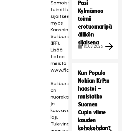
Pasi
Samoissa
toimitiloissa
Kylmämaa
sijaitsee
toimii
myös
erotuomaripä
Kansainvälinen
ällikön
Salibandyliitto
sijaisena
(IFF).
10.08.2026
Lisää
tietoa
meistä:
www.floorball.fi
Kun Popula
Nokian KrP:n
Salibandy
haastoi –
on
muistatko
nuorekas
ja
Suomen
kasvava
Cupin viime
laji.
kauden
Tulevina
kohokohdan?
vuosina