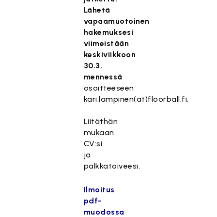
Lähetä
vapaamuotoinen
hakemuksesi
viimeistään
keskiviikkoon
30.3.
mennessä
osoitteeseen
kari.lampinen(at)floorball.fi
.
Liitäthän
mukaan
CV:si
ja
palkkatoiveesi.
Ilmoitus
pdf-
muodossa