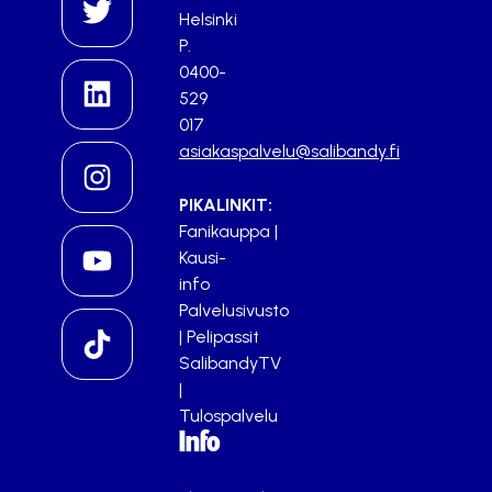
Helsinki
P.
0400-
529
017
asiakaspalvelu@salibandy.fi
PIKALINKIT:
Fanikauppa
|
Kausi-
info
Palvelusivusto
|
Pelipassit
SalibandyTV
|
Tulospalvelu
Info