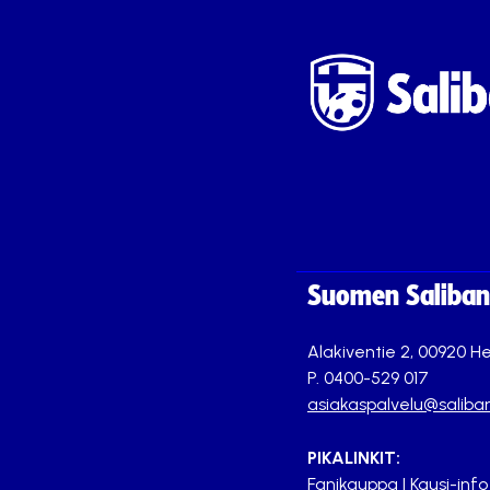
Suomen Saliband
Alakiventie 2, 00920 He
P. 0400-529 017
asiakaspalvelu@saliban
PIKALINKIT:
Fanikauppa
|
Kausi-info