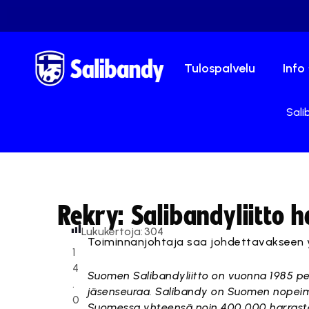
Tulospalvelu
Info
Sali
Rekry: Salibandyliitto 
Lukukertoja:
304
Toiminnanjohtaja saa johdettavakseen y
1
4
Suomen Salibandyliitto on vuonna 1985 perus
.
jäsenseuraa. Salibandy on Suomen nopeimmi
0
Suomessa yhteensä noin 400 000 harrastajaa