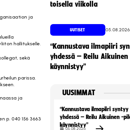
toisella viikolla
ganisaation ja
05.08.2026
UUTISET
ueilla
iton hallitukselle.
“Kannustava ilmapiiri sy
yhdessä – Reilu Aikuinen 
ollegat, sekä
käynnistyy”
rheilun parissa.
ykseen.
UUSIMMAT
imaassa ja
“Kannustava ilmapiiri syntyy
yhdessä – Reilu Aikuinen -pil
en p. 040 156 3663
käynnistyy”
05.08.2026