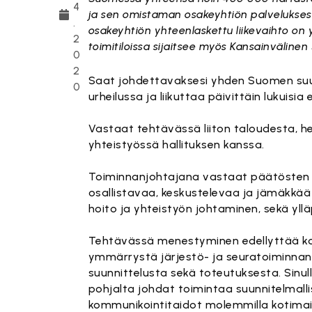
4
ja sen omistaman osakeyhtiön palveluksessa 
.
osakeyhtiön yhteenlaskettu liikevaihto on 
2
toimitiloissa sijaitsee myös Kansainvälinen 
0
2
Saat johdettavaksesi yhden Suomen suuri
0
urheilussa ja liikuttaa päivittäin lukuisia 
Vastaat tehtävässä liiton taloudesta, he
yhteistyössä hallituksen kanssa.
Toiminnanjohtajana vastaat päätösten jal
osallistavaa, keskustelevaa ja jämäkkää 
hoito ja yhteistyön johtaminen, sekä yllä
Tehtävässä menestyminen edellyttää ko
ymmärrystä järjestö- ja seuratoiminnan 
suunnittelusta sekä toteutuksesta. Sinu
pohjalta johdat toimintaa suunnitelmallis
kommunikointitaidot molemmilla kotimaisill