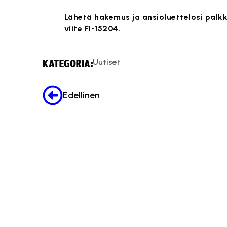
Lähetä hakemus ja ansioluettelosi pal
viite FI-15204.
Uutiset
KATEGORIA:
Edellinen