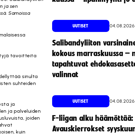
n ja sen
issä. Samoissa
04.08.2026
UUTISET
omalaisessa
Salibandyliiton varsinain
kokous marraskuussa – 
tyjä tavoitteita
tapahtuvat ehdokasasette
valinnat
ellyttää sinulta
isten suhteiden
04.08.2026
UUTISET
sta ja
en ja palveluiden
F-liigan alku häämöttää:
sluvuista, joiden
Vahvat
Avauskierrokset syyskuu
koisen, kuin