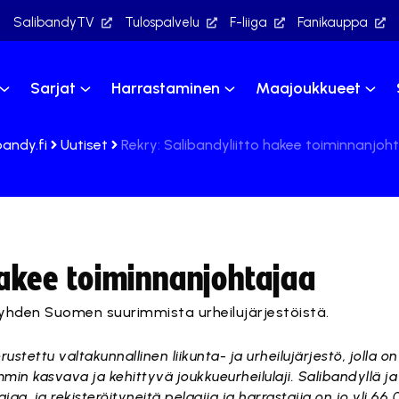
SalibandyTV
Tulospalvelu
F-liiga
Fanikauppa
Sarjat
Harrastaminen
Maajoukkueet
bandy.fi
Uutiset
Rekry: Salibandyliitto hakee toiminnanjoh
hakee toiminnanjohtajaa
hden Suomen suurimmista urheilujärjestöistä.
tettu valtakunnallinen liikunta- ja urheilujärjestö, jolla o
n kasvava ja kehittyvä joukkueurheilulaji. Salibandyllä ja 
, ja rekisteröityneitä pelaajia ja harrastajia on jo yli 66 