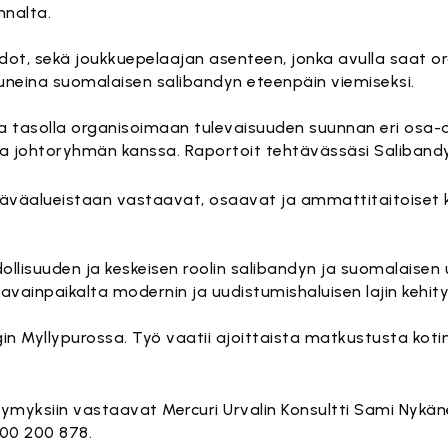
nnalta.
ot, sekä joukkuepelaajan asenteen, jonka avulla saat or
uneina suomalaisen salibandyn eteenpäin viemiseksi.
 tasolla organisoimaan tulevaisuuden suunnan eri osa-al
ja johtoryhmän kanssa. Raportoit tehtävässäsi Salibandyli
äväalueistaan vastaavat, osaavat ja ammattitaitoiset k
llisuuden ja keskeisen roolin salibandyn ja suomalaisen u
vainpaikalta modernin ja uudistumishaluisen lajin kehit
ngin Myllypurossa. Työ vaatii ajoittaista matkustusta kot
ysymyksiin vastaavat Mercuri Urvalin Konsultti Sami Nykän
400 200 878.