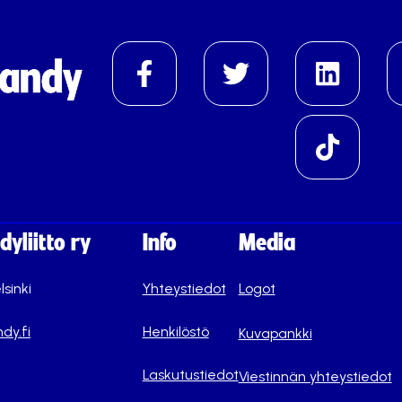
yliitto ry
Info
Media
lsinki
Yhteystiedot
Logot
dy.fi
Henkilöstö
Kuvapankki
Laskutustiedot
Viestinnän yhteystiedot