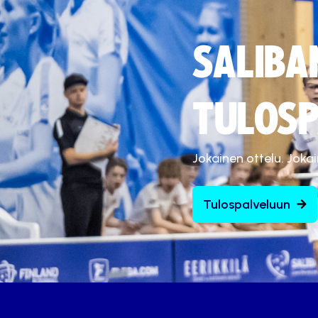
SALIBA
TULOSP
Jokainen ottelu. Joka
Tulospalveluun