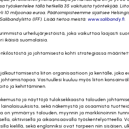
työskentelee tällä hetkellä 35 vakituista työntekijää. Liito
yli 10 miljoonaa euroa. Päätoimipisteemme sijaitsee Helsing
Salibandyliitto (IFF). Lisää tietoa meistä:
www.salibandy.fi
.
mmista urheilujärjestöistä, joka vaikuttaa laajasti su
eri ikäisiä suomalaisia.
nkilöstöstä ja johtamisesta kohti strategiassa määritet
kauttamisesta liiton organisaatioon ja kentälle, joka ed
johtamistapaa. Vastuullesi kuuluu myös liiton kansainväl
pito ja kehittäminen.
kemusta ja näyttöjä tuloksekkaasta talouden johtamise
lainalaisuuksista, sekä näkemystä ja osaamista tuotteid
lla on ymmärrys talouden, myynnin ja markkinoinnin tunnu
ella, aktiivisella ja aikaansaavalla työskentelyotteella. 
a kielillä, sekä englanniksi ovat tarpeen niin sisäisen, ul