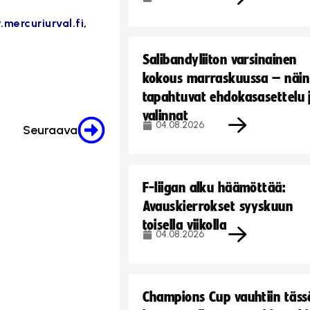
mercuriurval.fi
,
Salibandyliiton varsinainen
kokous marraskuussa – näin
tapahtuvat ehdokasasettelu 
valinnat
04.08.2026
Seuraava
F-liigan alku häämöttää:
Avauskierrokset syyskuun
toisella viikolla
04.08.2026
Champions Cup vauhtiin täss