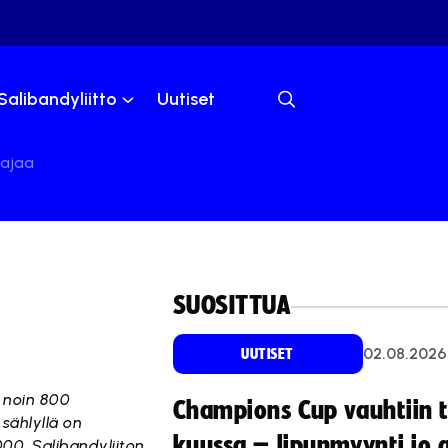
Salibandyliitto
Uutiset
tajaa
SUOSITTUA
02.08.2026
UUTISET
n noin 800
Champions Cup vauhtiin 
sählyllä on
kuussa – lipunmyynti jo 
000. Salibandyliiton