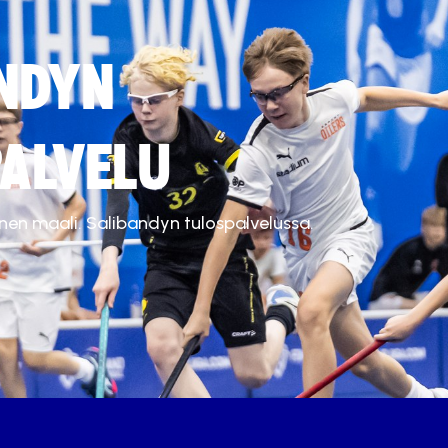
NDYN
ALVELU
inen maali. Salibandyn tulospalvelussa.