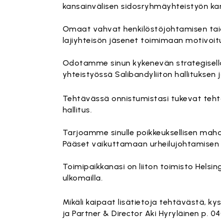
kansainvälisen sidosryhmäyhteistyön ka
Omaat vahvat henkilöstöjohtamisen taid
lajiyhteisön jäsenet toimimaan motivoit
Odotamme sinun kykenevän strategisella
yhteistyössä Salibandyliiton hallituksen 
Tehtävässä onnistumistasi tukevat teht
hallitus.
Tarjoamme sinulle poikkeuksellisen mahdo
Pääset vaikuttamaan urheilujohtamisen a
Toimipaikkanasi on liiton toimisto Helsi
ulkomailla.
Mikäli kaipaat lisätietoja tehtävästä, k
ja Partner & Director Aki Hyryläinen p. 0