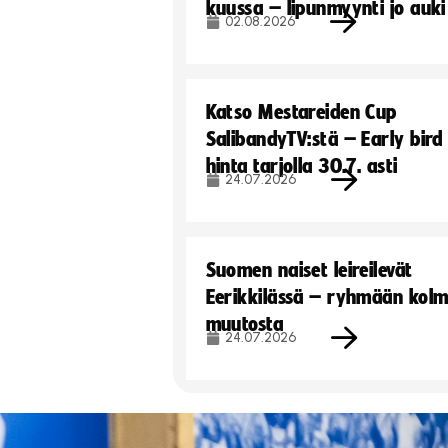
kuussa – lipunmyynti jo auki
02.08.2026
Katso Mestareiden Cup
SalibandyTV:stä – Early bird
hinta tarjolla 30.7. asti
24.07.2026
Suomen naiset leireilevät
Eerikkilässä – ryhmään kol
muutosta
24.07.2026