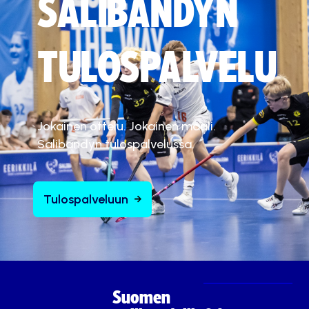
SALIBANDYN
TULOSPALVELU
Jokainen ottelu. Jokainen maali.
Salibandyn tulospalvelussa.
Tulospalveluun
Suomen