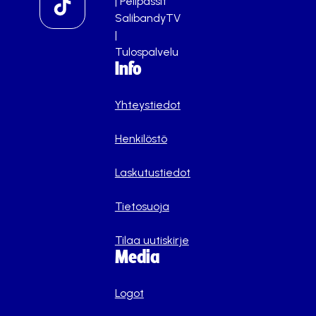
|
Pelipassit
SalibandyTV
|
Tulospalvelu
Info
Yhteystiedot
Henkilöstö
Laskutustiedot
Tietosuoja
Tilaa uutiskirje
Media
Logot