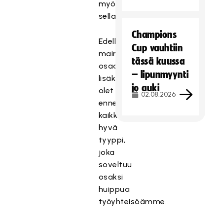
myötä
sellainen.
Champions
Edellä
Cup vauhtiin
mainittujen
tässä kuussa
osaamisten
– lipunmyynti
lisäksi
jo auki
olet
02.08.2026
ennen
kaikkea
hyvä
tyyppi,
joka
soveltuu
osaksi
huippua
työyhteisöämme.