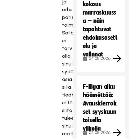
ja
kokous
urheilun
marraskuuss
parissa
a – näin
toimimisesta.
tapahtuvat
Salibandyn
ehdokasasett
ei
elu ja
tarvitse
valinnat
olla
04.08.2026
sinulle
sydämen
asia,
F-liigan alku
sillä
häämöttää:
tiedämme,
että
Avauskierrok
siitä
set syyskuun
tulee
toisella
sinulle
viikolla
04.08.2026
matkan