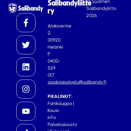
© Suomen
Salibandyliitto
Salibandyliitto
ry
2026
Alakiventie
2,
00920
Helsinki
P.
0400-
529
017
asiakaspalvelu@salibandy.fi
PIKALINKIT:
Fanikauppa
|
Kausi-
info
Palvelusivusto