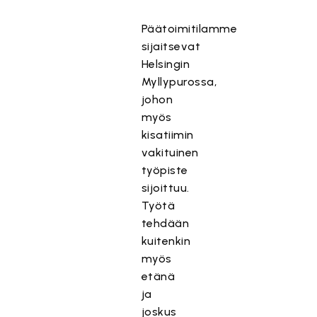
Päätoimitilamme
sijaitsevat
Helsingin
Myllypurossa,
johon
myös
kisatiimin
vakituinen
työpiste
sijoittuu.
Työtä
tehdään
kuitenkin
myös
etänä
ja
joskus