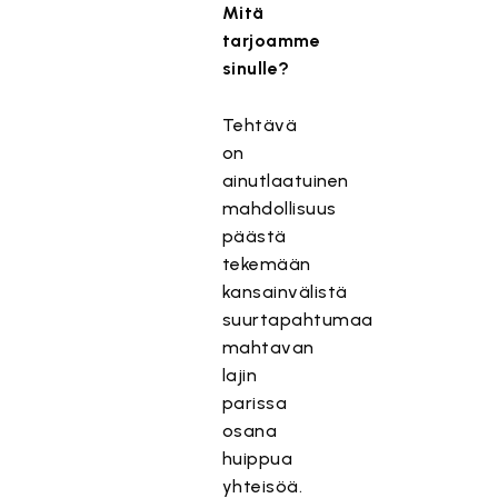
Mitä
tarjoamme
sinulle?
Tehtävä
on
ainutlaatuinen
mahdollisuus
päästä
tekemään
kansainvälistä
suurtapahtumaa
mahtavan
lajin
parissa
osana
huippua
yhteisöä.