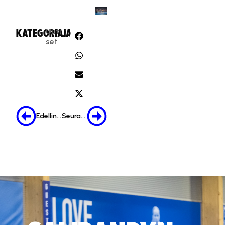
Uuti
KATEGORIA:
JAA:
set
Edellinen
Seuraava