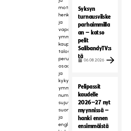
ja
motivoida
Syksyn
henkilöstöä
turnausvilske
ja
parhaimmilla
vapaaehtoisia,
an – katso
ymmärrystä
pelit
kaupallisuudesta,
SalibandyTV:s
taloushallinnon
tä
perusteiden
06.08.2026
osaamista
ja
kykyä
Pelipassit
ymmärtää
kaudelle
numeroita,
2026–27 nyt
sujuva
suomen
myynnissä –
ja
hanki ennen
englannin
ensimmäistä