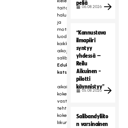
kielen
peliä
06.08.2026
taito,
halua
ja
motivaatiota
“Kannustava
luoda
ilmapiiri
kaikkien
syntyy
aikojen
yhdessä –
salibandytapahtumat.
Reilu
Eduksi
Aikuinen -
katsomme:
pilotti
käynnistyy”
aikaisemman
05.08.2026
kokemuksen
vastaavista
tehtävistä,
kokemuksen
Salibandyliito
liikunnan
n varsinainen