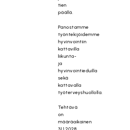
tien
päällä.
Panostamme
työntekijöidemme
hyvinvointiin
kattavilla
liikunta-
ja
hyvinvointieduilla
sekä
kattavalla
työterveyshuollolla.
Tehtävä
on
määräaikainen
31.1.2028