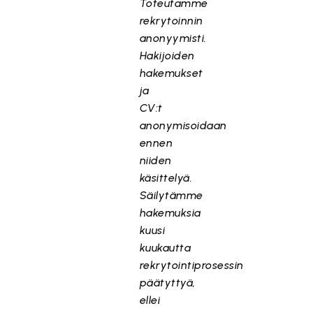
Toteutamme
rekrytoinnin
anonyymisti.
Hakijoiden
hakemukset
ja
CV:t
anonymisoidaan
ennen
niiden
käsittelyä.
Säilytämme
hakemuksia
kuusi
kuukautta
rekrytointiprosessin
päätyttyä,
ellei