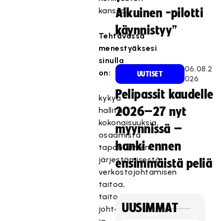
kanssa.
Aikuinen -pilotti
käynnistyy”
Tehtävässä
menestyäksesi
sinulla
06.08.2
on:
UUTISET
026
Pelipassit kaudelle
kykyä
2026–27 nyt
hallita
kokonaisuuksia,
myynnissä –
osaamista
hanki ennen
tapahtumien
järjestämisestä,
ensimmäistä peliä
verkostojohtamisen
taitoa,
taitoa
UUSIMMAT
johtaa