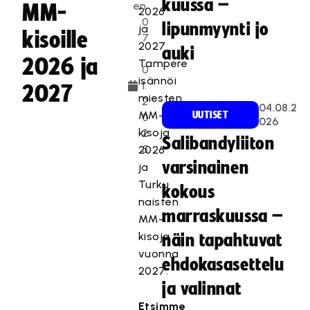
kuussa –
en
MM-
2026
0
lipunmyynti jo
ja
kisoille
7
2027.
auki
.
2026 ja
Tampere
0
isännöi
1.
2027
miesten
2
04.08.2
MM-
UUTISET
0
026
kisoja
2
Salibandyliiton
5
2026
varsinainen
ja
Turku
kokous
naisten
marraskuussa –
MM-
kisoja
näin tapahtuvat
vuonna
ehdokasasettelu
2027.
ja valinnat
Etsimme