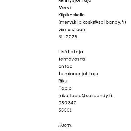
kehitysjohtaja
Mervi
Kilpikoskelle
(mervi.kilpikoski@salibandy.fi)
viimeistään
31.1.2025.
Lisätietoja
tehtävästä
antaa
toiminnanjohtaja
Riku
Tapio
(riku.tapio@salibandy.fi,
050 340
5550).
Huom.