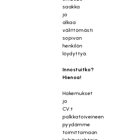
saakka
ja
alkaa
välittömästi
sopivan
henkilön
löydyttyä.
Innostuitko?
Hienoa!
Hakemukset
ja
CV:t
palkkatoiveineen
pyydämme
toimittamaan