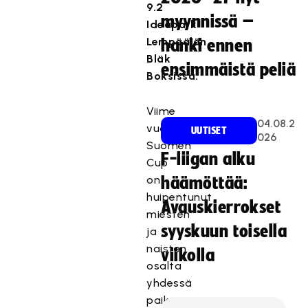
9.2
myynnissä –
Ideapark
Lempäälän
hanki ennen
Bläk
ensimmäistä peliä
Boksissa.
Viime
04.08.2
vuosina
UUTISET
026
Suomen
F-liigan alku
Cup
on
häämöttää:
huipentunut
Avauskierrokset
miesten
syyskuun toisella
ja
naisten
viikolla
osalta
yhdessä
paikassa