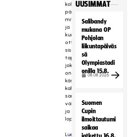
UUSIMMAT
kolmen
päivän
mittaisena
Salibandy
ja
mukana OP
kuusi
Pohjolan
ottelua
liikuntapäiväs
sisältävänä
sä
tapahtumana,
Olympiastadi
joka
onilla 15.8.
on
08.08.2026
käsittänyt
kahden
sarjan
Suomen
välierät
Cupin
ja
loppuottelut.
ilmoittautumi
saikaa
Lue
jatkettu 16.8.