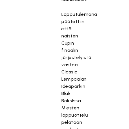
Lopputulemana
päätettiin,
että
naisten
Cupin
finaalin
järjestelyistä
vastaa
Classic
Lempäälän
Ideaparkin
Bläk
Boksissa.
Miesten
loppuottelu
pelataan