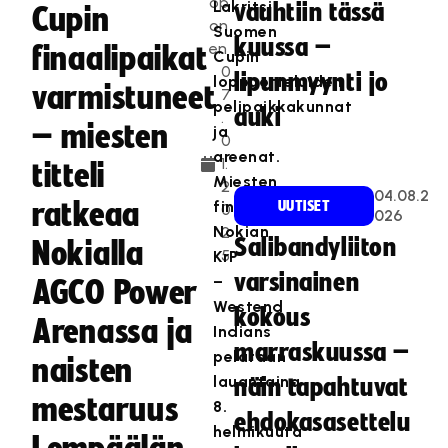
op
Lakritsi
vauhtiin tässä
Cupin
on
Suomen
kuussa –
en
finaalipaikat
Cupin
0
lipunmyynti jo
loppuotteluiden
varmistuneet
7
pelipaikkakunnat
auki
.
– miesten
ja
0
areenat.
1.
titteli
Miesten
2
04.08.2
ratkeaa
finaali
UUTISET
0
026
Nokian
2
Salibandyliiton
Nokialla
5
KrP
varsinainen
–
AGCO Power
Westend
kokous
Arenassa ja
Indians
marraskuussa –
pelataan
naisten
lauantaina
näin tapahtuvat
mestaruus
8.
ehdokasasettelu
helmikuuta