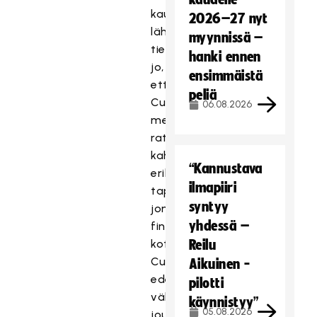
kaudelle
2026–27 nyt
lähdettäessä
myynnissä –
tiedettiin
hanki ennen
jo,
ensimmäistä
että
peliä
Cupin
06.08.2026
mestaruudet
ratkaistaan
kahtena
“Kannustava
erillisenä
ilmapiiri
tapahtumana
syntyy
jommankumman
yhdessä –
finaalijoukkueen
kotikentällä.
Reilu
Cupin
Aikuinen -
edetessä
pilotti
välierävaiheeseen
käynnistyy”
05.08.2026
joukkueilta