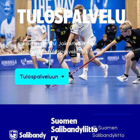
TULOSPALVELU
Jokainen ottelu. Jokainen maali.
Salibandyn tulospalvelussa.
Tulospalveluun
Suomen
© Suomen
Salibandyliitto
Salibandyliitto
ry