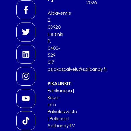
2026
Alakiventie
2,
00920
Helsinki
P.
0400-
529
017
asiakaspalvelu@salibandy.fi
PIKALINKIT:
Fanikauppa
|
Kausi-
info
Palvelusivusto
|
Pelipassit
SalibandyTV