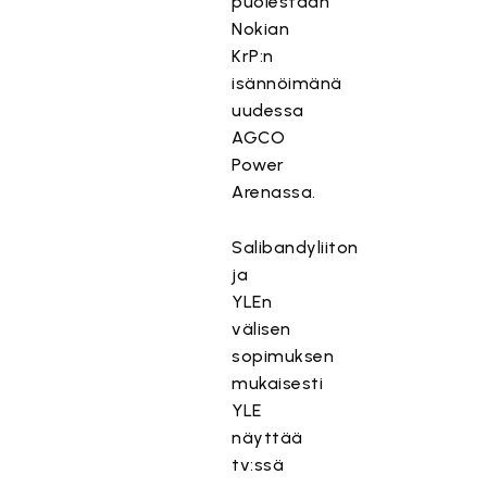
puolestaan
Nokian
KrP:n
isännöimänä
uudessa
AGCO
Power
Arenassa.
Salibandyliiton
ja
YLEn
välisen
sopimuksen
mukaisesti
YLE
näyttää
tv:ssä