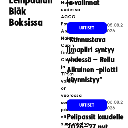
Lempäälän
ja valinnat
Nokian
Bläk
uudessa
AGCO
Boksissa
Power
05.08.2
UUTISET
026
Arenassa.
Naisten
“Kannustava
Cupin
ilmapiiri syntyy
finaali
yhdessä – Reilu
Classicin
ja
Aikuinen -pilotti
TPS:n
käynnistyy”
välillä
on
vuorossa
06.08.2
seuraavana
UUTISET
026
päivänä
Pelipassit kaudelle
eli
sunnuntaina
2026–27 nyt