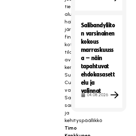
tiedusteltiin
alustavasti
halukkuutta
Salibandyliito
järjestää
n varsinainen
finaali
kokous
kotikentällään
marraskuuss
tilaisuuden
a – näin
avautuessa,
tapahtuvat
kertoo
ehdokasasett
Suomen
elu ja
Cupista
vastaava
valinnat
04.08.2026
Salibandyliiton
sarja-
ja
kehityspäällikkö
Timo
Kankkunen
.