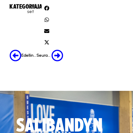
Uuti
KATEGORIA:
JAA:
set
Edellinen
Seuraava
SALIBANDYN