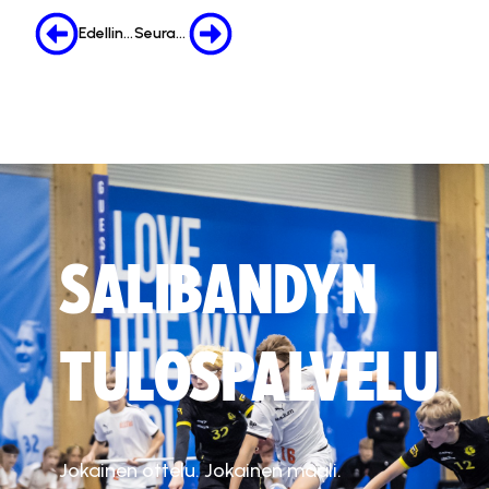
Edellinen
Seuraava
SALIBANDYN
TULOSPALVELU
Jokainen ottelu. Jokainen maali.