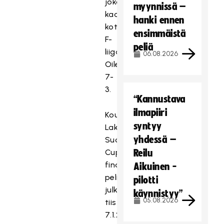
joka
myynnissä –
kaatoi
hanki ennen
kotonaan
ensimmäistä
F-
peliä
liigamestari
06.08.2026
Oilersin
7-
3.
“Kannustava
ilmapiiri
Kouvolan
syntyy
Lakritsi
yhdessä –
Suomen
Cupien
Reilu
finaalien
Aikuinen -
pelipaikka/pelipaikat
pilotti
julkistetaan
käynnistyy”
05.08.2026
tiistaina
7.1.2025.