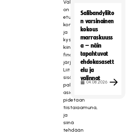
Välieräjoukkueet
on
Salibandyliito
etukäteen
n varsinainen
kontaktoitu
kokous
ja
marraskuuss
kyselty
a – näin
kiinnostusta
tapahtuvat
finaalin
ehdokasasett
järjestämiseksi.
elu ja
Liiton
sisäinen
valinnat
04.08.2026
palaveri
asiasta
pidetään
tiistaiaamuna,
ja
siinä
tehdään