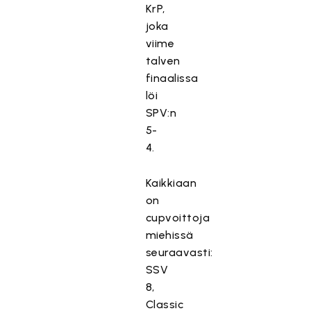
KrP,
joka
viime
talven
finaalissa
löi
SPV:n
5-
4.
Kaikkiaan
on
cupvoittoja
miehissä
seuraavasti:
SSV
8,
Classic