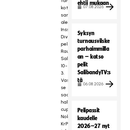
tänään
ehtii mukaan
07.08.2026
kotonaan
sarjaa
alempana
Inssi-
Syksyn
Divarissa
turnausvilske
pelaavan
parhaimmilla
Rauman
an – katso
SalBan
pelit
10-
SalibandyTV:s
3.
tä
Vastaansa
06.08.2026
se
saa
hallitsevan
cupmestarin
Pelipassit
Nokian
kaudelle
KrP:n,
2026–27 nyt