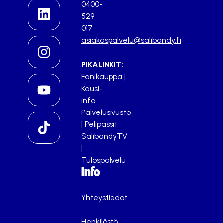
0400-
529
017
asiakaspalvelu@salibandy.fi
PIKALINKIT:
Fanikauppa
|
Kausi-
info
Palvelusivusto
|
Pelipassit
SalibandyTV
|
Tulospalvelu
Info
Yhteystiedot
Henkilöstö