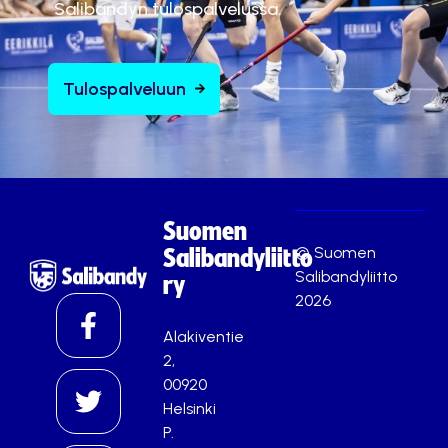
Salibandyn tulospalvelussa.
Tulospalveluun
Suomen
© Suomen
Salibandyliitto
Salibandyliitto
ry
2026
Alakiventie
2,
00920
Helsinki
P.