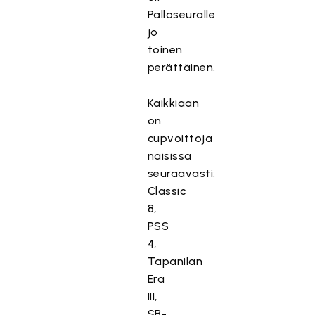
Palloseuralle
jo
toinen
perättäinen.
Kaikkiaan
on
cupvoittoja
naisissa
seuraavasti:
Classic
8,
PSS
4,
Tapanilan
Erä
III,
SB-