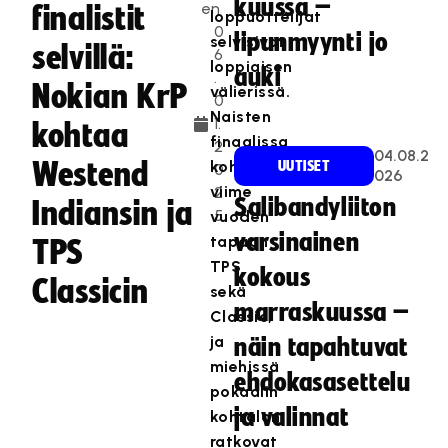
kuussa –
en
finalistit
loppuottelijat
0
lipunmyynti jo
selvisivät
selvillä:
6
loppiaisen
auki
.
Nokian KrP
välierissä.
0
Naisten
1.
kohtaa
finaalissa
2
04.08.2
Westend
kohtaavat
UUTISET
0
026
viime
2
Salibandyliiton
Indiansin ja
5
vuoden
varsinainen
tapaan
TPS
TPS
kokous
Classicin
sekä
marraskuussa –
Classic,
ja
näin tapahtuvat
miehissä
ehdokasasettelu
pokaalin
ja valinnat
kohtalon
ratkovat