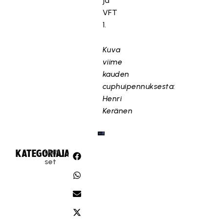
ja
VFT
1.
Kuva
viime
kauden
cuphuipennuksesta:
Henri
Keränen
Uuti
KATEGORIA:
JAA:
set