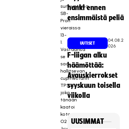
sunnuntaina
hanki ennen
SB-
ensimmäistä peliä
Pron
vieraissa
13-
04.08.2
1.
UUTISET
026
Vastaansa
F-liigan alku
se
saa
häämöttää:
hallitsevan
Avauskierrokset
cupmestarin
syyskuun toisella
TPS:n,
joka
viikolla
tänään
kaatoi
kotonaan
UUSIMMAT
O2-
Jyväskylän