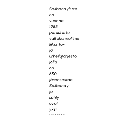
Salibandyliitto
on
vuonna
1985
perustettu
valtakunnallinen
liikunta-
ja
urheilujärjestö,
jolla
on
650
jäsenseuraa.
Salibandy
ja
sähly
ovat
yksi