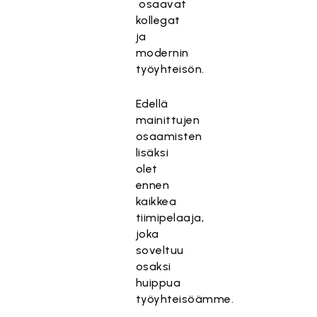
osaavat
kollegat
ja
modernin
työyhteisön.
Edellä
mainittujen
osaamisten
lisäksi
olet
ennen
kaikkea
tiimipelaaja,
joka
soveltuu
osaksi
huippua
työyhteisöämme.