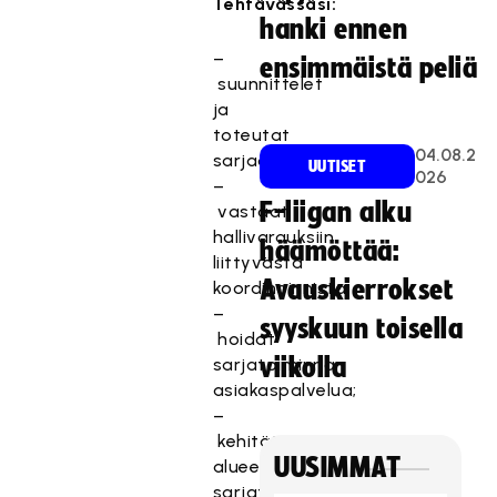
Tehtävässäsi:
hanki ennen
–
ensimmäistä peliä
suunnittelet
ja
toteutat
04.08.2
sarjaohjelmia;
UUTISET
026
–
F-liigan alku
vastaat
hallivarauksiin
häämöttää:
liittyvästä
Avauskierrokset
koordinoinnista;
–
syyskuun toisella
hoidat
viikolla
sarjatoiminnan
asiakaspalvelua;
–
kehität
UUSIMMAT
alueellista
sarjatoimintaa