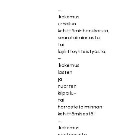
–
kokemus
urheilun
kehittämishankkeista,
seuratoiminnasta
tai
lajiliittoyhteistyöstä;
–
kokemus
lasten
ja
nuorten
kilpailu-
tai
harrastetoiminnan
kehittämisestä;
–
kokemus
vastaavista