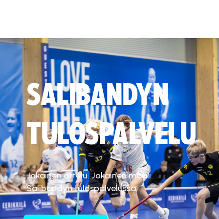
SALIBANDYN
TULOSPALVELU
Jokainen ottelu. Jokainen maali.
Salibandyn tulospalvelussa.