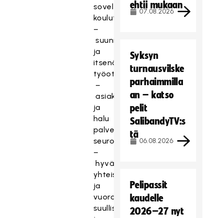
ehtii mukaan
soveltuva
07.08.2026
koulutus;
–
suunnitelmallinen
ja
Syksyn
itsenäinen
turnausvilske
työote;
parhaimmilla
–
an – katso
asiakaspalveluhenkisyyttä
ja
pelit
halu
SalibandyTV:s
palvella
tä
seuroja;
06.08.2026
–
hyvät
yhteistyö-
Pelipassit
ja
vuorovaikutustaidot,
kaudelle
suullisesti
2026–27 nyt