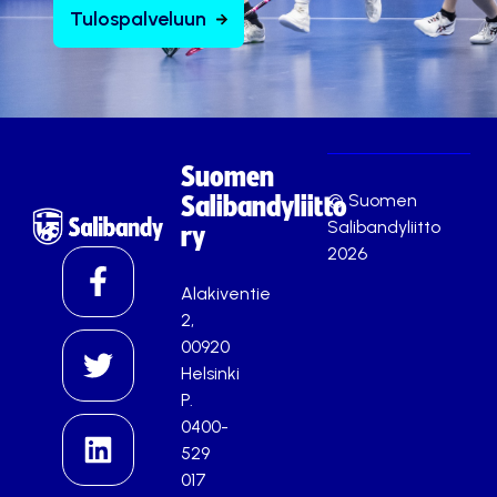
Tulospalveluun
Suomen
© Suomen
Salibandyliitto
Salibandyliitto
ry
2026
Alakiventie
2,
00920
Helsinki
P.
0400-
529
017