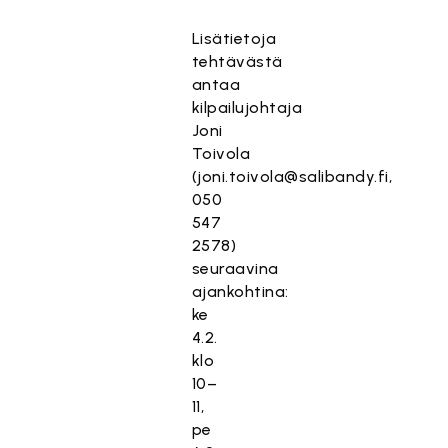
Lisätietoja
tehtävästä
antaa
kilpailujohtaja
Joni
Toivola
(joni.toivola@salibandy.fi,
050
547
2578)
seuraavina
ajankohtina:
ke
4.2.
klo
10–
11,
pe