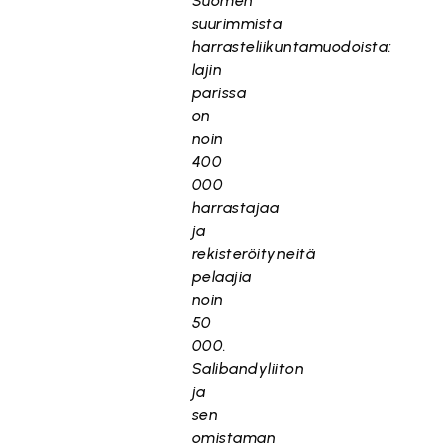
Suomen
suurimmista
harrasteliikuntamuodoista:
lajin
parissa
on
noin
400
000
harrastajaa
ja
rekisteröityneitä
pelaajia
noin
50
000.
Salibandyliiton
ja
sen
omistaman