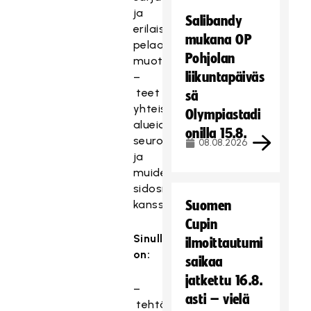
ja
Salibandy
erilaisia
mukana OP
pelaamisen
Pohjolan
muotoja;
liikuntapäiväs
–
teet
sä
yhteistyötä
Olympiastadi
alueiden
onilla 15.8.
seurojen
08.08.2026
ja
muiden
sidosryhmien
kanssa.
Suomen
Cupin
Sinulla
ilmoittautumi
on:
saikaa
jatkettu 16.8.
–
asti – vielä
tehtävään