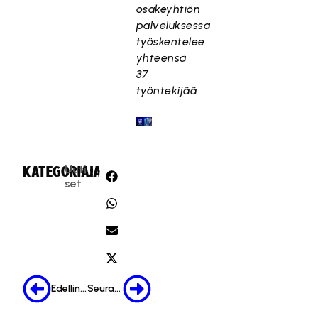
osakeyhtiön
palveluksessa
työskentelee
yhteensä
37
työntekijää.
Uuti
KATEGORIA:
JAA:
set
Edellinen
Seuraava