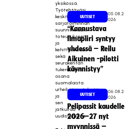
yksikössä.
Työtehtäväsi
05.08.2
keskittyvät
UUTISET
026
sarjatoiminnan
“Kannustava
suunnitteluun,
toteutukseen
ilmapiiri syntyy
ja
yhdessä – Reilu
kehittämiseen
sekä
Aikuinen -pilotti
seurakentän
käynnistyy”
tukemiseen
osana
suomalaista
urheilujärjestelmää
06.08.2
UUTISET
ja
026
sen
Pelipassit kaudelle
jatkuvaa
2026–27 nyt
uudistumista.
myynnissä –