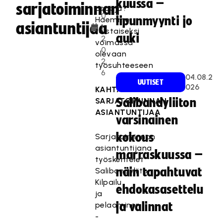
kuussa –
.
sarjatoiminnan
osaaja?
0
lipunmyynti jo
Haemme
asiantuntijaa
1.
toistaiseksi
auki
2
voimassa
0
olevaan
2
työsuhteeseen
6
04.08.2
UUTISET
026
KAHTA
SARJATOIMINNAN
Salibandyliiton
ASIANTUNTIJAA
varsinainen
kokous
Sarjatoiminnan
asiantuntijana
marraskuussa –
työskentelet
näin tapahtuvat
Salibandyliiton
Kilpailu
ehdokasasettelu
ja
pelaaminen
ja valinnat
-