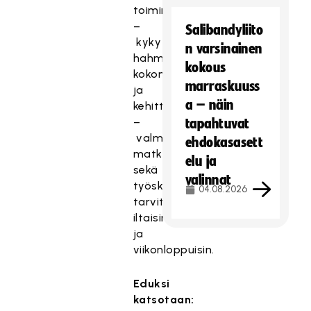
toimintaympäristöstä;
–
Salibandyliito
kyky
n varsinainen
hahmottaa
kokous
kokonaisuuksia
marraskuuss
ja
a – näin
kehittämistarpeita;
–
tapahtuvat
valmius
ehdokasasett
matkustaa
elu ja
sekä
valinnat
työskennellä
04.08.2026
tarvittaessa
iltaisin
ja
viikonloppuisin.
Eduksi
katsotaan: