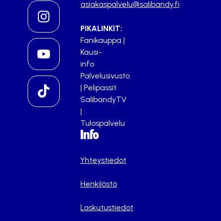
asiakaspalvelu@salibandy.fi
PIKALINKIT:
Fanikauppa
|
Kausi-
info
Palvelusivusto
|
Pelipassit
SalibandyTV
|
Tulospalvelu
Info
Yhteystiedot
Henkilöstö
Laskutustiedot