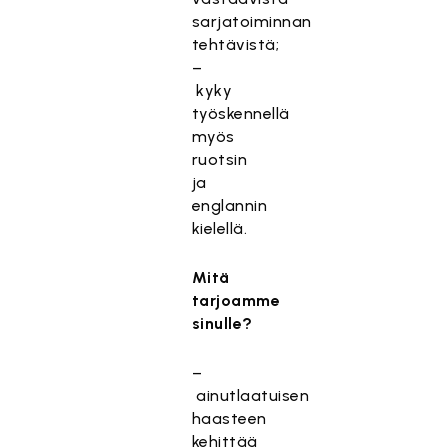
sarjatoiminnan
tehtävistä;
–
kyky
työskennellä
myös
ruotsin
ja
englannin
kielellä.
Mitä
tarjoamme
sinulle?
–
ainutlaatuisen
haasteen
kehittää