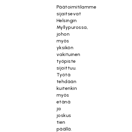
Päätoimitilamme
sijaitsevat
Helsingin
Myllypurossa,
johon
myös
yksikön
vakituinen
työpiste
sijoittuu.
Työtä
tehdään
kuitenkin
myös
etänä
ja
joskus
tien
päällä.