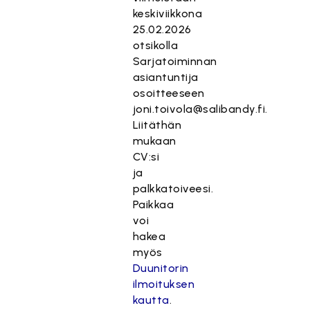
keskiviikkona
25.02.2026
otsikolla
Sarjatoiminnan
asiantuntija
osoitteeseen
joni.toivola@salibandy.fi.
Liitäthän
mukaan
CV:si
ja
palkkatoiveesi.
Paikkaa
voi
hakea
myös
Duunitorin
ilmoituksen
kautta
.