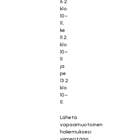
6.2.
klo
10–
11,
ke
11.2.
klo
10–
11
ja
pe
13.2.
klo
10–
11.
Lähetä
vapaamuotoinen
hakemuksesi
viimeistään