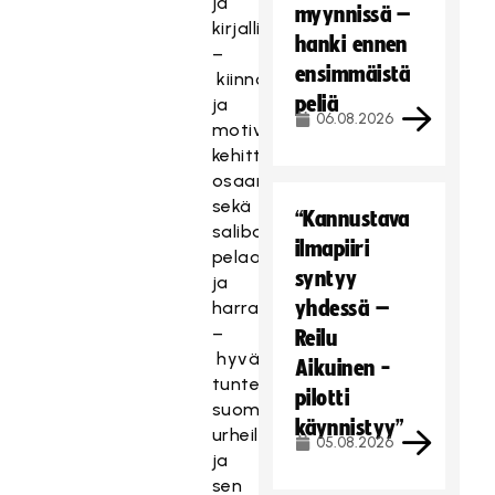
ja
myynnissä –
kirjallisesti;
hanki ennen
–
ensimmäistä
kiinnostusta
peliä
ja
06.08.2026
motivaatiota
kehittää
osaamistasi
sekä
“Kannustava
salibandyn
ilmapiiri
pelaamista
syntyy
ja
yhdessä –
harrastamista;
–
Reilu
hyvä
Aikuinen -
tuntemus
pilotti
suomalaisesta
käynnistyy”
urheilukentästä
05.08.2026
ja
sen