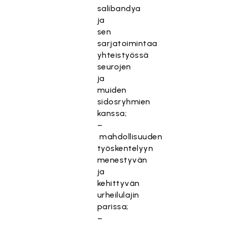
salibandya
ja
sen
sarjatoimintaa
yhteistyössä
seurojen
ja
muiden
sidosryhmien
kanssa;
–
mahdollisuuden
työskentelyyn
menestyvän
ja
kehittyvän
urheilulajin
parissa;
–