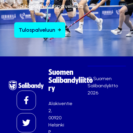
Salibandyn tulospalvelussa.
Tulospalveluun
Suomen
© Suomen
Salibandyliitto
Salibandyliitto
ry
2026
Alakiventie
2,
00920
Helsinki
P.