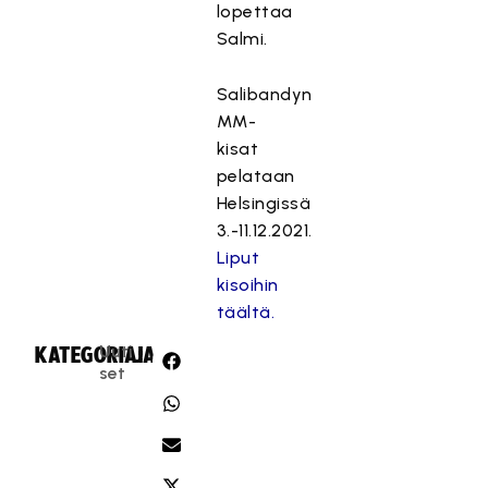
lopettaa
Salmi.
Salibandyn
MM-
kisat
pelataan
Helsingissä
3.-11.12.2021.
Liput
kisoihin
täältä.
Uuti
KATEGORIA:
JAA:
set