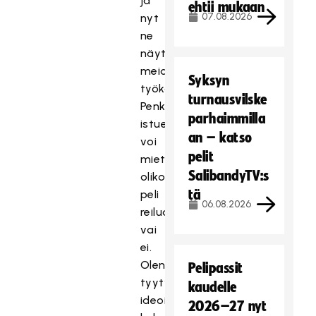
ja
ehtii mukaan
07.08.2026
nyt
ne
näyttäytyvät
meidän
Syksyn
työkalupakkinamme.
turnausvilske
Penkillä
parhaimmilla
istuessaan
an – katso
voi
pelit
miettiä,
SalibandyTV:s
oliko
tä
peli
06.08.2026
reilua
vai
ei.
Olen
Pelipassit
tyytyväinen
kaudelle
ideoituun
2026–27 nyt