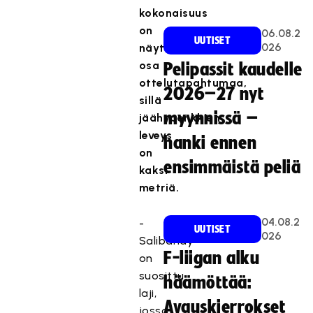
kokonaisuus
on
06.08.2
UUTISET
026
näyttävä
osa
Pelipassit kaudelle
ottelutapahtumaa,
2026–27 nyt
sillä
myynnissä –
jäähypenkkien
leveys
hanki ennen
on
ensimmäistä peliä
kaksi
metriä.
04.08.2
-
UUTISET
026
Salibandy
F-liigan alku
on
suosittu
häämöttää:
laji,
Avauskierrokset
jossa