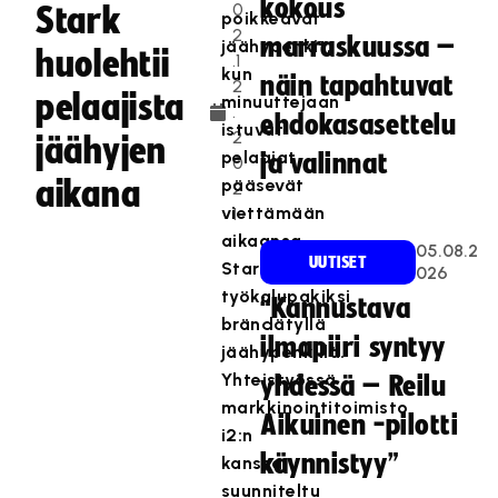
kokous
0
Stark
poikkeavat
2
marraskuussa –
jäähypenkit,
huolehtii
.1
kun
näin tapahtuvat
2
pelaajista
minuuttejaan
.
ehdokasasettelu
istuvat
2
jäähyjen
pelaajat
ja valinnat
0
aikana
pääsevät
2
viettämään
1
aikaansa
05.08.2
UUTISET
Starkin
026
työkalupakiksi
“Kannustava
brändätyllä
ilmapiiri syntyy
jäähypenkillä.
Yhteistyössä
yhdessä – Reilu
markkinointitoimisto
Aikuinen -pilotti
i2:n
käynnistyy”
kanssa
suunniteltu