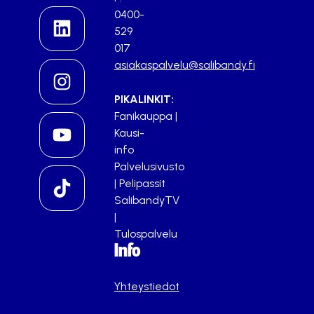
0400-
529
017
asiakaspalvelu@salibandy.fi
PIKALINKIT:
Fanikauppa
|
Kausi-
info
Palvelusivusto
|
Pelipassit
SalibandyTV
|
Tulospalvelu
Info
Yhteystiedot