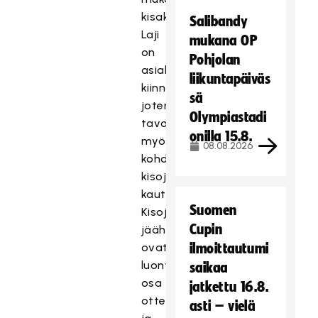
kisakumppaniksi.
Salibandy
Laji
mukana OP
on
Pohjolan
asiakkaitamme
liikuntapäiväs
kiinnostava,
sä
joten
Olympiastadi
tavoitamme
onilla 15.8.
myös
08.08.2026
kohderyhmäämme
kisojen
kautta.
Suomen
Kisojen
Cupin
jäähypenkit
ovat
ilmoittautumi
luontainen
saikaa
osa
jatkettu 16.8.
ottelutapahtumaa,
asti – vielä