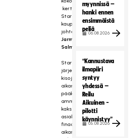
kokonaisuuteen,
myynnissä –
kertoo
hanki ennen
Starkin
ensimmäistä
kaupallinen
peliä
johtaja
06.08.2026
Jarmo
Salmi.
“Kannustava
Stark
ilmapiiri
järjestää
syntyy
kisojen
yhdessä –
aikana
pääkohderyhmälleen,
Reilu
ammattirakentajille,
Aikuinen -
kaksi
pilotti
asiakastapahtumaa
käynnistyy”
05.08.2026
finaaliviikonlopun
aikana.