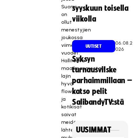
Suomi
syyskuun toisella
on
viikolla
ollut
menestyjien
joukossa
06.08.2
viime
UUTISET
026
vuodet.
Syksyn
Hallitseva
maailmanmestari,
turnausvilske
lajin
parhaimmillaan –
hyvä
katso pelit
flow
ja
SalibandyTV:stä
kotikisat
saivat
meidät
UUSIMMAT
lähtemään
mukaan