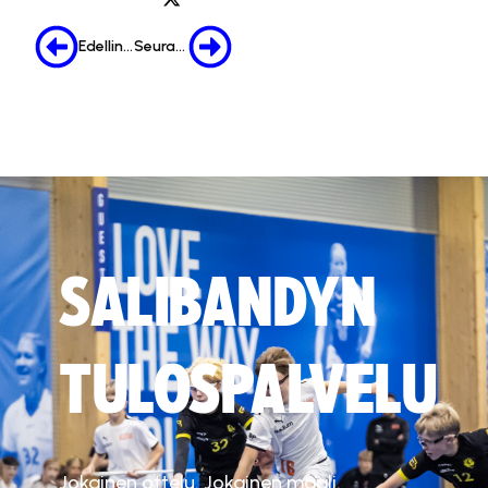
Edellinen
Seuraava
SALIBANDYN
TULOSPALVELU
Jokainen ottelu. Jokainen maali.