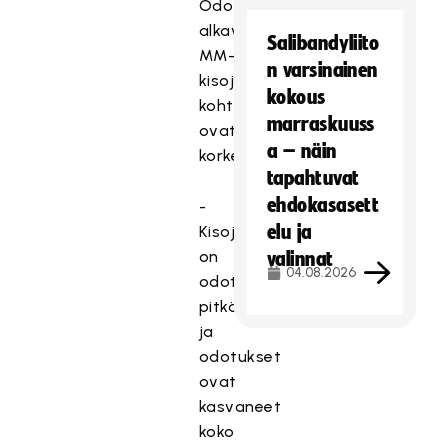
Odotukset
alkavia
Salibandyliito
MM-
n varsinainen
kisoja
kokous
kohtaan
marraskuuss
ovat
a – näin
korkealla.
tapahtuvat
ehdokasasett
-
elu ja
Kisoja
on
valinnat
04.08.2026
odotettu
pitkään,
ja
odotukset
ovat
kasvaneet
koko