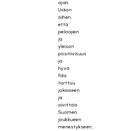
ajan.
Uskon
siihen,
että
pelaajien
ja
yleisön
positiivisuus
ja
hyvä
fiilis
tarttuu
jokaiseen
ja
siivittää
Suomen
joukkueen
menestykseen,