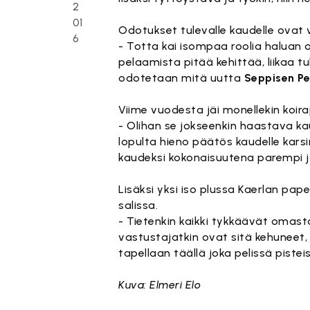
2
01
Odotukset tulevalle kaudelle ovat
6
- Totta kai isompaa roolia halua
pelaamista pitää kehittää, liikaa tu
odotetaan mitä uutta
Seppisen P
Viime vuodesta jäi monellekin koi
- Olihan se jokseenkin haastava kausi
lopulta hieno päätös kaudelle karsin
kaudeksi kokonaisuutena parempi j
Lisäksi yksi iso plussa Kaerlan pa
salissa.
- Tietenkin kaikki tykkäävät omast
vastustajatkin ovat sitä kehuneet,
tapellaan täällä joka pelissä piste
Kuva: Elmeri Elo