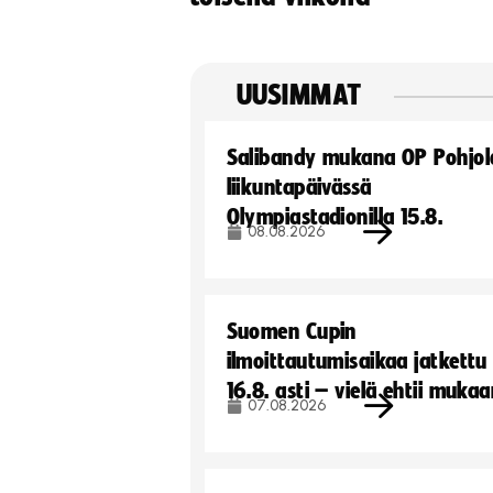
UUSIMMAT
Salibandy mukana OP Pohjol
liikuntapäivässä
Olympiastadionilla 15.8.
08.08.2026
Suomen Cupin
ilmoittautumisaikaa jatkettu
16.8. asti – vielä ehtii muka
07.08.2026