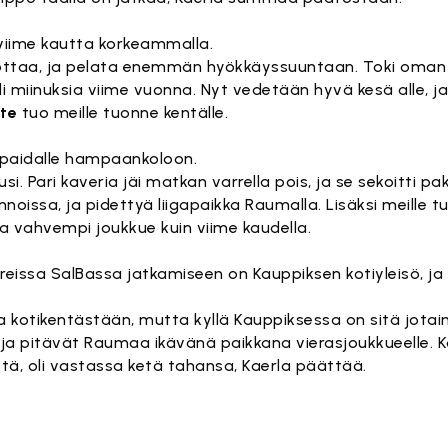
 viime kautta korkeammalla.
n ottaa, ja pelata enemmän hyökkäyssuuntaan. Toki oman
li miinuksia viime vuonna. Nyt vedetään hyvä kesä alle, ja
ete
tuo meille tuonne kentälle.
rapaidalle hampaankoloon.
. Pari kaveria jäi matkan varrella pois, ja se sekoitti pakk
noissa, ja pidettyä liigapaikka Raumalla. Lisäksi meille t
a vahvempi joukkue kuin viime kaudella.
pereissa SalBassa jatkamiseen on Kauppiksen kotiyleisö, j
a kotikentästään, mutta kyllä Kauppiksessa on sitä jotai
 ja pitävät Raumaa ikävänä paikkana vierasjoukkueelle. K
istä, oli vastassa ketä tahansa, Kaerla päättää.