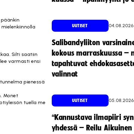
 päänkin
04.08.2026
UUTISET
 mielenkiinnolla
Salibandyliiton varsinain
kokous marraskuussa – 
aa. Silti saatiin
ulee varmasti ensi
tapahtuvat ehdokasasette
valinnat
a tunnelma pienessä
n. Monet
05.08.2026
UUTISET
otiyleisön tuella me
“Kannustava ilmapiiri sy
yhdessä – Reilu Aikuinen 