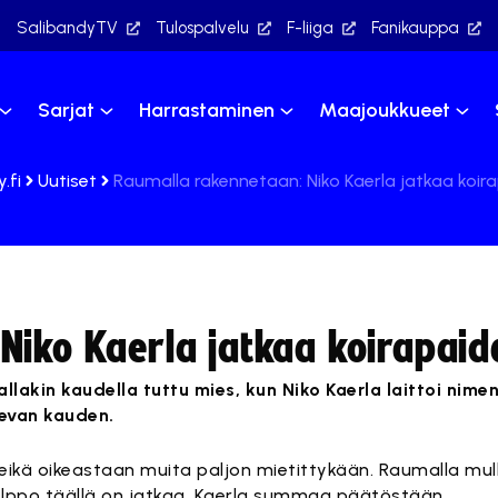
SalibandyTV
Tulospalvelu
F-liiga
Fanikauppa
Sarjat
Harrastaminen
Maajoukkueet
.fi
Uutiset
Raumalla rakennetaan: Niko Kaerla jatkaa koir
Niko Kaerla jatkaa koirapaid
allakin kaudella tuttu mies, kun Niko Kaerla laittoi nime
levan kauden.
, eikä oikeastaan muita paljon mietittykään. Raumalla mu
 helppo täällä on jatkaa, Kaerla summaa päätöstään.