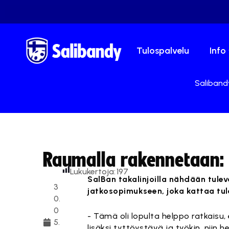
Tulospalvelu
Info
Salibandy
Raumalla rakennetaan: 
Lukukertoja:
197
SalBan takalinjoilla nähdään tulev
3
jatkosopimukseen, joka kattaa tu
0.
0
- Tämä oli lopulta helppo ratkaisu
5.
lisäksi tyttöystävä ja työkin, niin