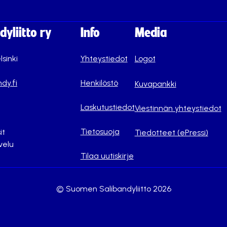
yliitto ry
Info
Media
lsinki
Yhteystiedot
Logot
dy.fi
Henkilöstö
Kuvapankki
Laskutustiedot
Viestinnän yhteystiedot
Tietosuoja
it
Tiedotteet (ePressi)
velu
Tilaa uutiskirje
© Suomen Salibandyliitto 2026