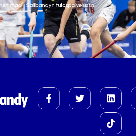
inen maali. Salibandyn tulospalvelussa.