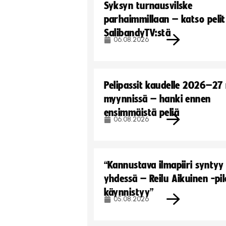
Syksyn turnausvilske
parhaimmillaan – katso pelit
SalibandyTV:stä
06.08.2026
Pelipassit kaudelle 2026–27
myynnissä – hanki ennen
ensimmäistä peliä
06.08.2026
“Kannustava ilmapiiri syntyy
yhdessä – Reilu Aikuinen -pil
käynnistyy”
05.08.2026