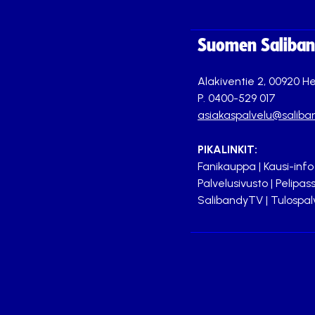
Suomen Saliband
Alakiventie 2, 00920 He
P. 0400-529 017
asiakaspalvelu@saliban
PIKALINKIT:
Fanikauppa
|
Kausi-info
Palvelusivusto
|
Pelipass
SalibandyTV
|
Tulospal