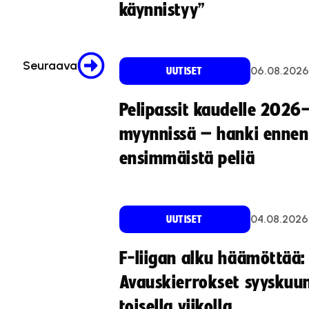
käynnistyy”
Seuraava
06.08.2026
UUTISET
Pelipassit kaudelle 2026
myynnissä – hanki ennen
ensimmäistä peliä
04.08.2026
UUTISET
F-liigan alku häämöttää:
Avauskierrokset syyskuu
toisella viikolla