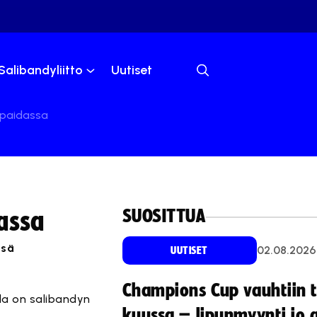
Salibandyliitto
Uutiset
apaidassa
SUOSITTUA
assa
nsä
02.08.2026
UUTISET
Champions Cup vauhtiin 
lla on salibandyn
kuussa – lipunmyynti jo 