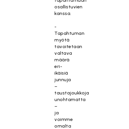
tapahtumaan
osallistuvien
kanssa.
-
Tapahtuman
myötä
tavoitetaan
valtava
määrä
eri-
ikäisiä
junnuja
–
taustajoukkoja
unohtamatta
–
ja
voimme
omalta