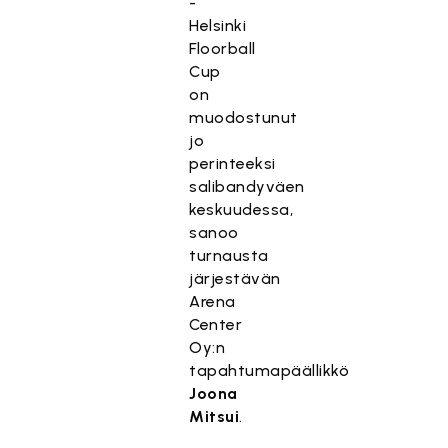
-
Helsinki
Floorball
Cup
on
muodostunut
jo
perinteeksi
salibandyväen
keskuudessa,
sanoo
turnausta
järjestävän
Arena
Center
Oy:n
tapahtumapäällikkö
Joona
Mitsui
.