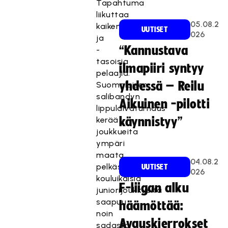
Tapahtuma
liikuttaa
05.08.2
kaikenikäisiä
UUTISET
026
ja
“Kannustava
-
tasoisia
ilmapiiri syntyy
pelaajia.
yhdessä – Reilu
Suomalaisen
salibandyn
Aikuinen -pilotti
lippulaivaturnaus
kerää
käynnistyy”
joukkueita
ympäri
maata,
04.08.2
pelkästään
UUTISET
026
kouluikäisiä
F-liigan alku
juniorijoukkueita
saapuu
häämöttää:
noin
Avauskierrokset
sadasta