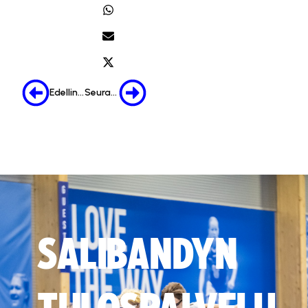
Edellinen
Seuraava
SALIBANDYN