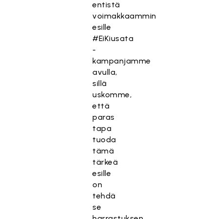
entistä
voimakkaammin
esille
#EiKiusata
-
kampanjamme
avulla,
sillä
uskomme,
että
paras
tapa
tuoda
tämä
tärkeä
esille
on
tehdä
se
harrastuksen