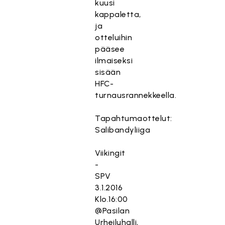
kuusi
kappaletta,
ja
otteluihin
pääsee
ilmaiseksi
sisään
HFC-
turnausrannekkeella.
Tapahtumaottelut:
Salibandyliiga
Viikingit
-
SPV
3.1.2016
Klo.16:00
@Pasilan
Urheiluhalli,