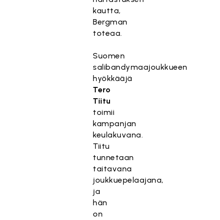
kautta,
Bergman
toteaa.
Suomen
salibandymaajoukkueen
hyökkääjä
Tero
Tiitu
toimii
kampanjan
keulakuvana.
Tiitu
tunnetaan
taitavana
joukkuepelaajana,
ja
hän
on