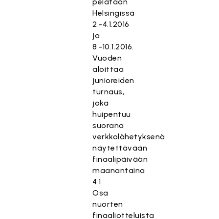
pelataan
Helsingissä
2.-4.1.2016
ja
8.-10.1.2016.
Vuoden
aloittaa
junioreiden
turnaus,
joka
huipentuu
suorana
verkkolähetyksenä
näytettävään
finaalipäivään
maanantaina
4.1.
Osa
nuorten
finaaliotteluista