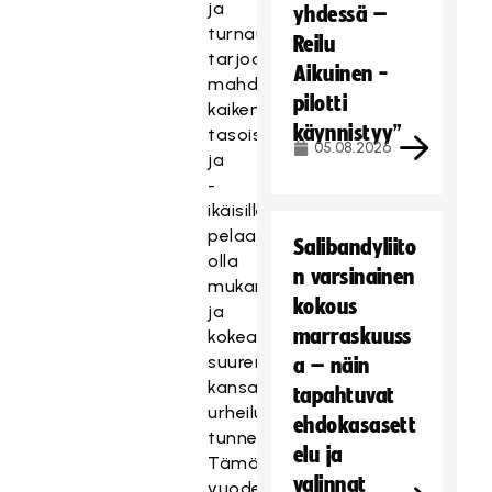
ja
yhdessä –
turnauksemme
Reilu
tarjoaa
Aikuinen -
mahdollisuuden
pilotti
kaiken
käynnistyy”
tasoisille
05.08.2026
ja
-
ikäisille
pelaajille
Salibandyliito
olla
n varsinainen
mukana
kokous
ja
marraskuuss
kokea
suuren
a – näin
kansainvälisen
tapahtuvat
urheilutapahtuman
ehdokasasett
tunnelma.
elu ja
Tämän
valinnat
vuoden