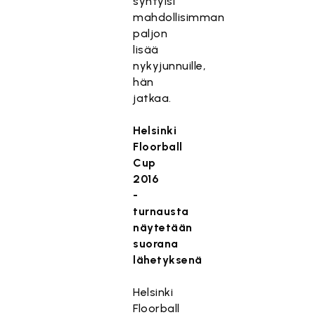
syntyisi
mahdollisimman
paljon
lisää
nykyjunnuille,
hän
jatkaa.
Helsinki
Floorball
Cup
2016
-
turnausta
näytetään
suorana
lähetyksenä
Helsinki
Floorball