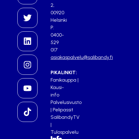
2,
00920
Helsinki
P.
0400-
529
017
asiakaspalvelu@salibandy.fi
PIKALINKIT:
Fanikauppa
|
Kausi-
info
Palvelusivusto
|
Pelipassit
SalibandyTV
|
Tulospalvelu