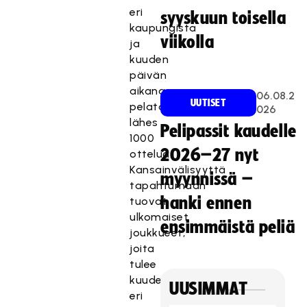
eri
syyskuun toisella
kaupungista
viikolla
ja
kuuden
päivän
aikana
06.08.2
UUTISET
pelataan
026
lähes
Pelipassit kaudelle
1000
2026–27 nyt
ottelua.
Kansainvälisyyttä
myynnissä –
tapahtumaan
hanki ennen
tuovat
ulkomaiset
ensimmäistä peliä
joukkueet,
joita
tulee
kuudesta
UUSIMMAT
eri