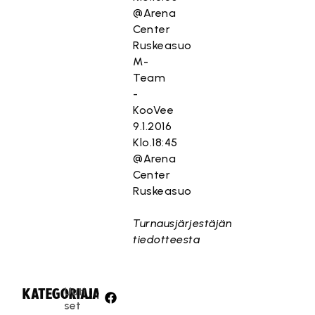
@Arena
Center
Ruskeasuo
M-
Team
-
KooVee
9.1.2016
Klo.18:45
@Arena
Center
Ruskeasuo
Turnausjärjestäjän
tiedotteesta
Uuti
KATEGORIA:
JAA:
set