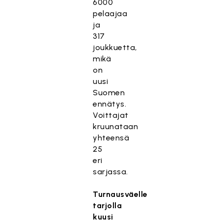
6000
pelaajaa
ja
317
joukkuetta,
mikä
on
uusi
Suomen
ennätys.
Voittajat
kruunataan
yhteensä
25
eri
sarjassa.
Turnausväelle
tarjolla
kuusi