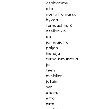
osaltamme
olla
nostattamassa
hyvää
turnausfiilistä.
Itsellänikin
on
junnuajoilta
paljon
hienoja
turnausmuistoja
ja
teen
mielelläni
jotain
sen
eteen,
että
niitä