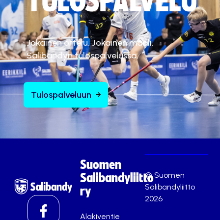
TULOSPALVELU
Jokainen ottelu. Jokainen maali.
Salibandyn tulospalvelussa.
Tulospalveluun
Suomen
© Suomen
Salibandyliitto
Salibandyliitto
ry
2026
Alakiventie