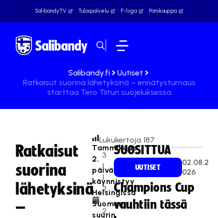
SalibandyTV
Tulospalvelu
F-liiga
Fanikauppa
Salibandy.fi
Uutiset
Ratkaisut suorina lähetyksinä – ennätysturnaus
starttaa Tero Tiitun suojeluksessa
Lukukertoja:
187
Ratkaisut
Tammikuun
SUOSITTUA
3
2.
02.08.2
suorina
1.
UUTISET
päivänä
026
1
käynnistyy
lähetyksinä
Champions Cup
2
Helsingissä
.
vauhtiin tässä
Suomen
–
2
suurin