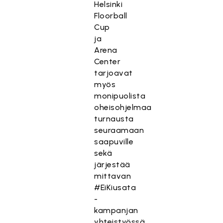
Helsinki
Floorball
Cup
ja
Arena
Center
tarjoavat
myös
monipuolista
oheisohjelmaa
turnausta
seuraamaan
saapuville
sekä
järjestää
mittavan
#EiKiusata
-
kampanjan
yhteistyössä