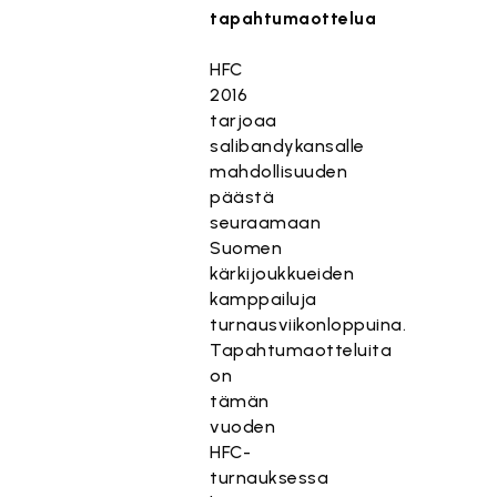
tapahtumaottelua
HFC
2016
tarjoaa
salibandykansalle
mahdollisuuden
päästä
seuraamaan
Suomen
kärkijoukkueiden
kamppailuja
turnausviikonloppuina.
Tapahtumaotteluita
on
tämän
vuoden
HFC-
turnauksessa