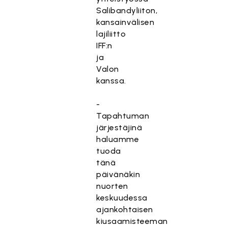
Salibandyliiton,
kansainvälisen
lajiliitto
IFF:n
ja
Valon
kanssa.
-
Tapahtuman
järjestäjinä
haluamme
tuoda
tänä
päivänäkin
nuorten
keskuudessa
ajankohtaisen
kiusaamisteeman