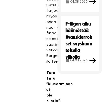
04.08.2026
uutuutena
tarjoamme
myös
osan
F-liigan alku
nuorten
häämöttää:
finaaliotteluista
Avauskierrok
selostettuina
set syyskuun
suorina
verkkolähetyksinä,
toisella
Bergman
viikolla
04.08.2026
iloitsee.
Tero
Tiitu:
”Kiusaaminen
ei
ole
siistiä”