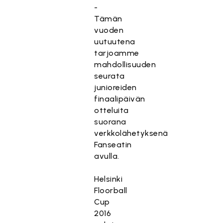
-
Tämän
vuoden
uutuutena
tarjoamme
mahdollisuuden
seurata
junioreiden
finaalipäivän
otteluita
suorana
verkkolähetyksenä
Fanseatin
avulla.
Helsinki
Floorball
Cup
2016