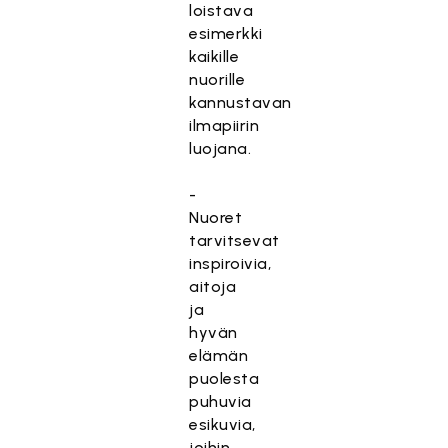
loistava
esimerkki
kaikille
nuorille
kannustavan
ilmapiirin
luojana.
-
Nuoret
tarvitsevat
inspiroivia,
aitoja
ja
hyvän
elämän
puolesta
puhuvia
esikuvia,
joihin