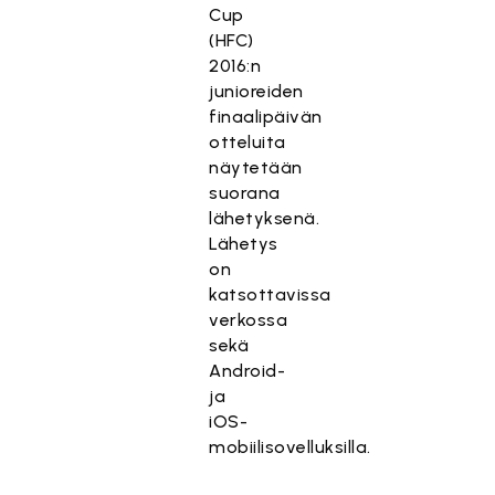
Cup
(HFC)
2016:n
junioreiden
finaalipäivän
otteluita
näytetään
suorana
lähetyksenä.
Lähetys
on
katsottavissa
verkossa
sekä
Android-
ja
iOS-
mobiilisovelluksilla.