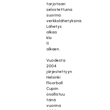
tarjotaan
selostettuina
suorina
verkkolähetyksinä.
Lähetys
alkaa
klo
11
alkaen.
Vuodesta
2004
järjestettyyn
Helsinki
Floorball
Cupiin
osallistuu
tänä
vuonna