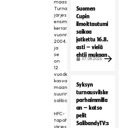
maasta.
Suomen
Turnaus
järjestettiin
Cupin
ensimmäisen
ilmoittautumi
kerran
saikaa
vuonna
jatkettu 16.8.
2004,
asti – vielä
ja
se
ehtii mukaan
07.08.2026
on
12
vuodessa
kasvanut
Syksyn
maamme
turnausvilske
suurimmaksi
parhaimmilla
salibandytapahtumaksi.
an – katso
HFC-
pelit
tapahtuman
SalibandyTV:s
järjestäjän