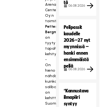
tä
Arena
06.08.2026
Center
Oy:n
toimitusjohtaja
Petteri
Pelipassit
Bergman
kaudelle
on
2026–27 nyt
tyytyväinen
myynnissä –
tapahtuman
hanki ennen
kehitykseen.
ensimmäistä
-
On
peliä
06.08.2026
hieno
nähdä,
kuinka
salibandy
“Kannustava
on
ilmapiiri
kehittynyt
Suomessa
syntyy