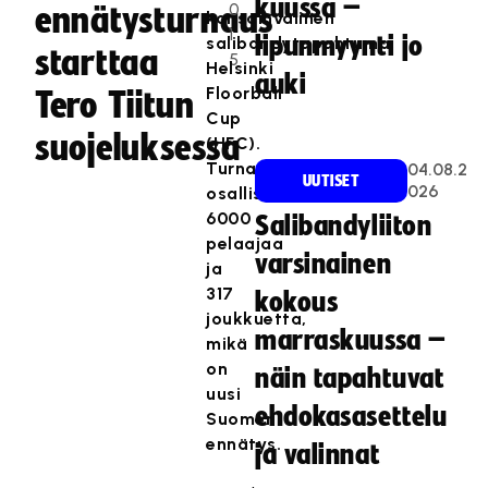
kuussa –
0
ennätysturnaus
kansainvälinen
1
lipunmyynti jo
salibandytapahtuma,
starttaa
5
Helsinki
auki
Floorball
Tero Tiitun
Cup
suojeluksessa
(HFC).
Turnaukseen
04.08.2
UUTISET
026
osallistuu
6000
Salibandyliiton
pelaajaa
varsinainen
ja
317
kokous
joukkuetta,
marraskuussa –
mikä
on
näin tapahtuvat
uusi
ehdokasasettelu
Suomen
ennätys.
ja valinnat