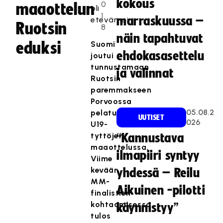
kokous
0
maaottelun
oli
1
marraskuussa –
etevämpi.
Ruotsin
8
näin tapahtuvat
eduksi
Suomi
ehdokasasettelu
joutui
tunnustamaan
ja valinnat
Ruotsin
paremmakseen
Porvoossa
05.08.2
pelatussa
UUTISET
026
U19-
tyttöjen
“Kannustava
maaottelussa.
ilmapiiri syntyy
Viime
kevään
yhdessä – Reilu
MM-
Aikuinen -pilotti
finalistien
kohtaamisessa
käynnistyy”
tulos