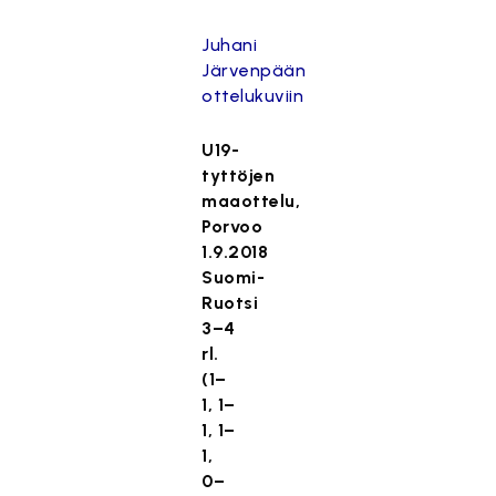
Juhani
Järvenpään
ottelukuviin
U19-
tyttöjen
maaottelu,
Porvoo
1.9.2018
Suomi-
Ruotsi
3–4
rl.
(1–
1, 1–
1, 1–
1,
0–