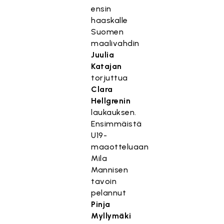
ensin
haaskalle
Suomen
maalivahdin
Juulia
Katajan
torjuttua
Clara
Hellgrenin
laukauksen.
Ensimmäistä
U19-
maaotteluaan
Mila
Mannisen
tavoin
pelannut
Pinja
Myllymäki