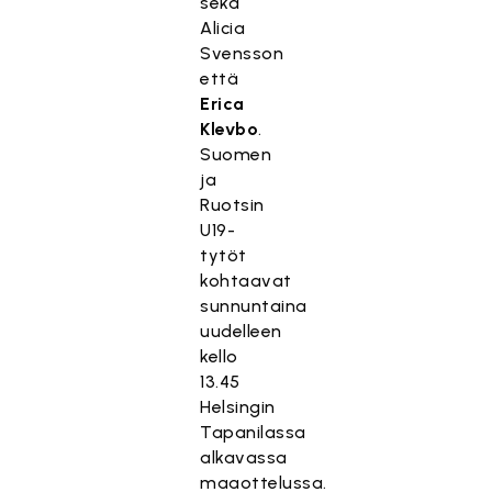
sekä
Alicia
Svensson
että
Erica
Klevbo
.
Suomen
ja
Ruotsin
U19-
tytöt
kohtaavat
sunnuntaina
uudelleen
kello
13.45
Helsingin
Tapanilassa
alkavassa
maaottelussa.