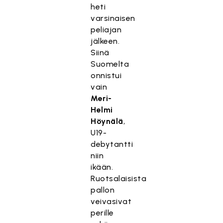
heti
varsinaisen
peliajan
jälkeen.
Siinä
Suomelta
onnistui
vain
Meri-
Helmi
Höynälä
,
U19-
debytantti
niin
ikään.
Ruotsalaisista
pallon
veivasivat
perille