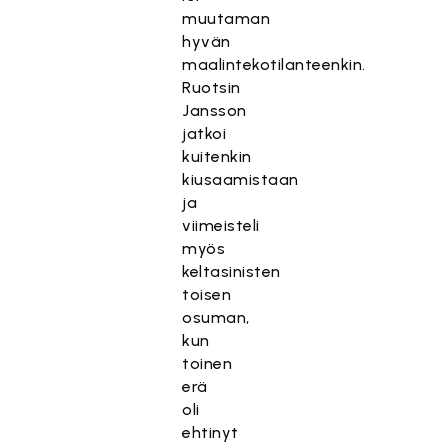
muutaman
hyvän
maalintekotilanteenkin.
Ruotsin
Jansson
jatkoi
kuitenkin
kiusaamistaan
ja
viimeisteli
myös
keltasinisten
toisen
osuman,
kun
toinen
erä
oli
ehtinyt