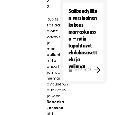
2–
2.
Salibandyliito
n varsinainen
Ruotsi
kokous
tosiaankin
aloitti
marraskuuss
väkevästi
a – näin
ja
tapahtuvat
meni
ehdokasasett
pallonhallintaprosentilla
elu ja
mitattuna
valinnat
ansaittuun
04.08.2026
johtoon
hieman
avauserän
puolivälin
jälkeen.
Rebecka
Jansson
ehti