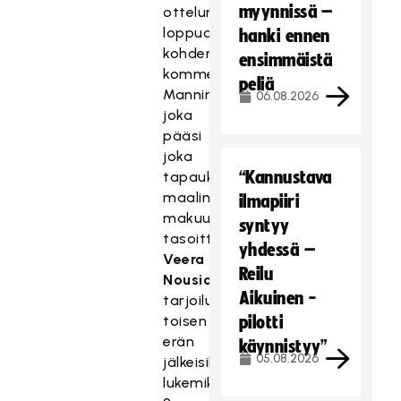
myynnissä –
ottelun
loppua
hanki ennen
kohden,
ensimmäistä
kommentoi
peliä
Manninen,
06.08.2026
joka
pääsi
joka
“Kannustava
tapauksessa
maalinteon
ilmapiiri
makuun
syntyy
tasoittaessaan
yhdessä –
Veera
Reilu
Nousiaisen
Aikuinen -
tarjoilusta
toisen
pilotti
erän
käynnistyy”
05.08.2026
jälkeisiksi
lukemiksi