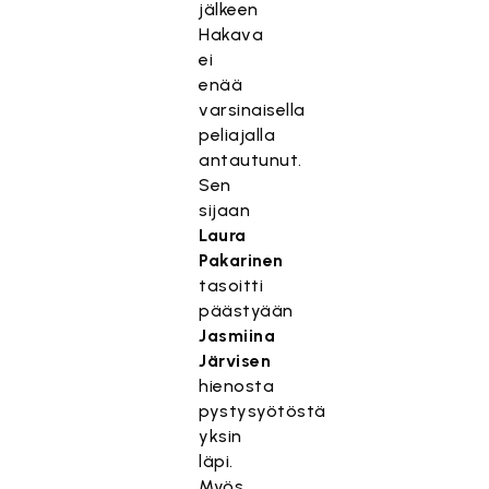
jälkeen
Hakava
ei
enää
varsinaisella
peliajalla
antautunut.
Sen
sijaan
Laura
Pakarinen
tasoitti
päästyään
Jasmiina
Järvisen
hienosta
pystysyötöstä
yksin
läpi.
Myös