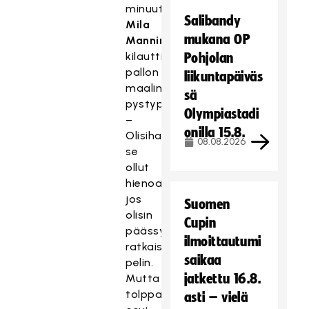
minuutilla
Salibandy
Mila
mukana OP
Manninen
kilautti
Pohjolan
pallon
liikuntapäiväs
maalin
sä
pystyputkeen.
Olympiastadi
–
onilla 15.8.
Olisihan
08.08.2026
se
ollut
hienoa,
jos
Suomen
olisin
Cupin
päässyt
ilmoittautumi
ratkaisemaan
saikaa
pelin.
jatkettu 16.8.
Mutta
tolppaan
asti – vielä