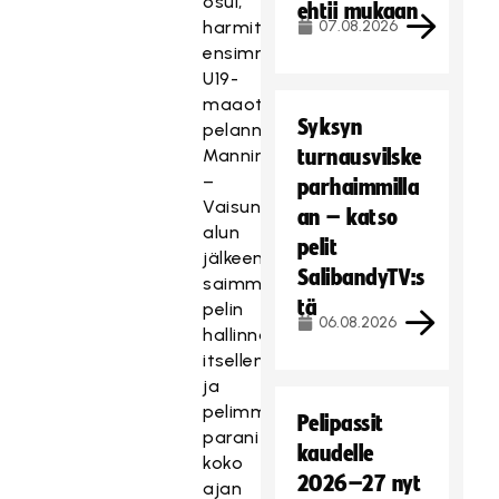
osui,
ehtii mukaan
harmitteli
07.08.2026
ensimmäisen
U19-
maaottelunsa
Syksyn
pelannut
Manninen.
turnausvilske
–
parhaimmilla
Vaisun
an – katso
alun
pelit
jälkeen
SalibandyTV:s
saimme
tä
pelin
06.08.2026
hallinnan
itsellemme,
ja
pelimme
Pelipassit
parani
kaudelle
koko
2026–27 nyt
ajan