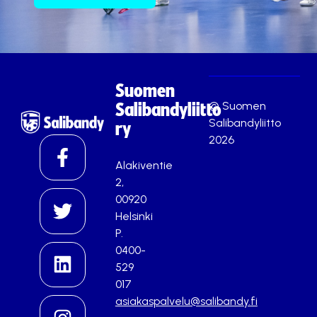
Suomen
© Suomen
Salibandyliitto
Salibandyliitto
ry
2026
Alakiventie
2,
00920
Helsinki
P.
0400-
529
017
asiakaspalvelu@salibandy.fi