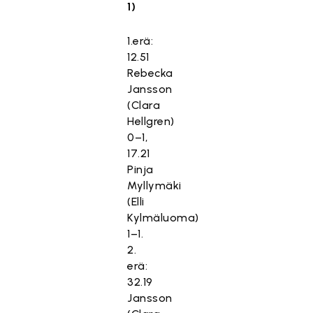
1)
1.erä:
12.51
Rebecka
Jansson
(Clara
Hellgren)
0–1,
17.21
Pinja
Myllymäki
(Elli
Kylmäluoma)
1–1.
2.
erä:
32.19
Jansson