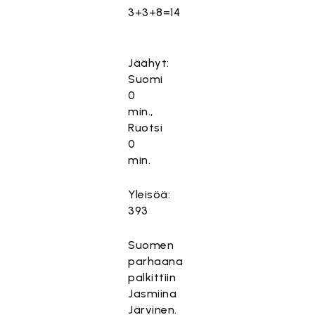
3+3+8=14
Jäähyt:
Suomi
0
min.,
Ruotsi
0
min.
Yleisöä:
393
Suomen
parhaana
palkittiin
Jasmiina
Järvinen.