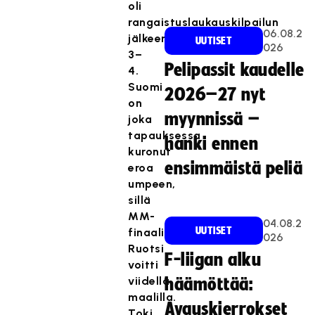
oli
rangaistuslaukauskilpailun
06.08.2
jälkeen
UUTISET
026
3–
Pelipassit kaudelle
4.
Suomi
2026–27 nyt
on
myynnissä –
joka
tapauksessa
hanki ennen
kuronut
ensimmäistä peliä
eroa
umpeen,
sillä
MM-
04.08.2
UUTISET
finaalin
026
Ruotsi
F-liigan alku
voitti
viidellä
häämöttää:
maalilla.
Avauskierrokset
Toki