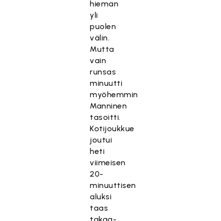
hieman
yli
puolen
välin.
Mutta
vain
runsas
minuutti
myöhemmin
Manninen
tasoitti.
Kotijoukkue
joutui
heti
viimeisen
20-
minuuttisen
aluksi
taas
takaa-