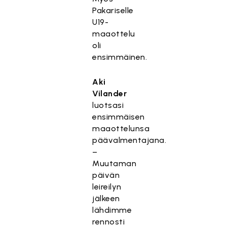
Pakariselle
U19-
maaottelu
oli
ensimmäinen.
Aki
Vilander
luotsasi
ensimmäisen
maaottelunsa
päävalmentajana.
–
Muutaman
päivän
leireilyn
jälkeen
lähdimme
rennosti