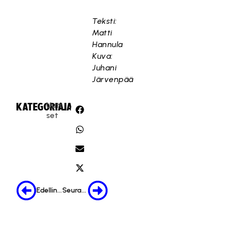
Teksti:
Matti
Hannula
Kuva:
Juhani
Järvenpää
Uuti
KATEGORIA:
JAA:
set
Edellinen
Seuraava