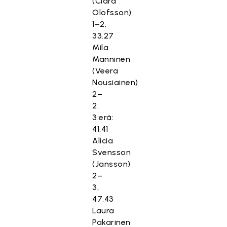
(Clara
Olofsson)
1–2,
33.27
Mila
Manninen
(Veera
Nousiainen)
2–
2.
3:erä:
41.41
Alicia
Svensson
(Jansson)
2–
3,
47.43
Laura
Pakarinen