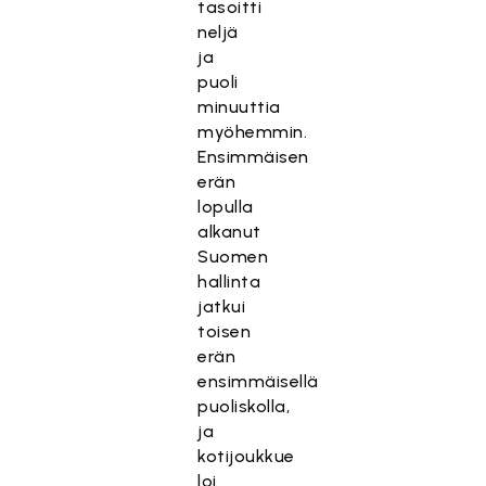
tasoitti
neljä
ja
puoli
minuuttia
myöhemmin.
Ensimmäisen
erän
lopulla
alkanut
Suomen
hallinta
jatkui
toisen
erän
ensimmäisellä
puoliskolla,
ja
kotijoukkue
loi