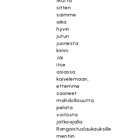
Mutta
sitten
saimme
aika
hyvin
jutun
juonesta
kiinni.
Jäi
itse
asiassa
kaivelemaan,
ettemme
saaneet
mahdollisuutta
pelata
voitosta
jatkoajalla.
Rangaistuslaukauksille
mentiin