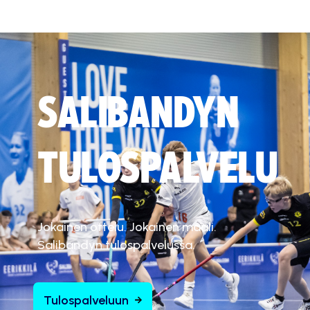
SALIBANDYN
TULOSPALVELU
Jokainen ottelu. Jokainen maali.
Salibandyn tulospalvelussa.
Tulospalveluun