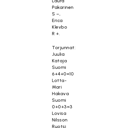
Laura
Pakarinen
S –,
Erica
Klevbo
R +.
Torjunnat:
Juulia
Kataja
Suomi
6+4+0=10
Lotta-
Mari
Hakava
Suomi
0+0+3=3
Lovisa
Nilsson
Ruotsi