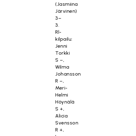
(Jasmiina
Järvinen)
3–
3.
Rl-
kilpailu:
Jenni
Torkki
S –,
Wilma
Johansson
R –,
Meri-
Helmi
Höynälä
S +,
Alicia
Svensson
R +,