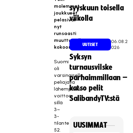
molemmat
syyskuun toisella
joukkueet
viikolla
pelasivat
nyt
runsaasti
muuttuneilla
06.08.2
UUTISET
kokoonpanoilla.
026
Syksyn
Suomi
turnausvilske
oli
varsinaisella
parhaimmillaan –
peliajalla
katso pelit
lähempänä
voittoa,
SalibandyTV:stä
sillä
3–
3-
tilanteessa
UUSIMMAT
52.