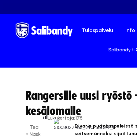
Tulospalvelu
Info
Salibandy.fi
Rangersille uusi ryöstö
kesälomalle
Lukukertoja:
175
Divarin pudotuspeleissä s
Tea
seitsemänneksi sijoittunu
Nask