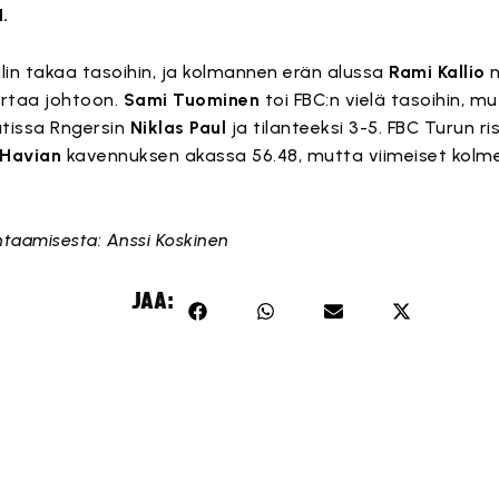
1.
lin takaa tasoihin, ja kolmannen erän alussa
Rami Kallio
n
ertaa johtoon.
Sami Tuominen
toi FBC:n vielä tasoihin, mut
tissa Rngersin
Niklas Paul
ja tilanteeksi 3-5. FBC Turun ris
 Havian
kavennuksen akassa 56.48, mutta viimeiset kolm
taamisesta: Anssi Koskinen
JAA: