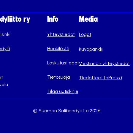
yliitto ry
Info
Media
lsinki
Yhteystiedot
Logot
dy.fi
Henkilöstö
Kuvapankki
Laskutustiedot
Viestinnän yhteystiedot
Tietosuoja
it
Tiedotteet (ePressi)
velu
Tilaa uutiskirje
© Suomen Salibandyliitto 2026