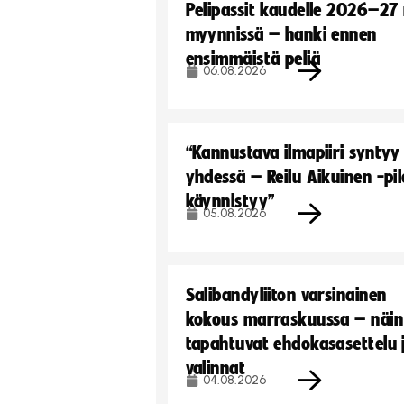
Pelipassit kaudelle 2026–27
myynnissä – hanki ennen
ensimmäistä peliä
06.08.2026
“Kannustava ilmapiiri syntyy
yhdessä – Reilu Aikuinen -pil
käynnistyy”
05.08.2026
Salibandyliiton varsinainen
kokous marraskuussa – näin
tapahtuvat ehdokasasettelu 
valinnat
04.08.2026