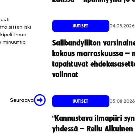
osti
04.08.2026
UUTISET
ta sitten iski
kipeli ilman
Salibandyliiton varsinain
e minuuttia
kokous marraskuussa – 
tapahtuvat ehdokasasette
valinnat
Seuraava
05.08.2026
UUTISET
“Kannustava ilmapiiri sy
yhdessä – Reilu Aikuinen 