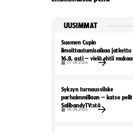
UUSIMMAT
Suomen Cupin
ilmoittautumisaikaa jatkettu
16.8. asti – vielä ehtii muka
07.08.2026
Syksyn turnausvilske
parhaimmillaan – katso pelit
SalibandyTV:stä
06.08.2026