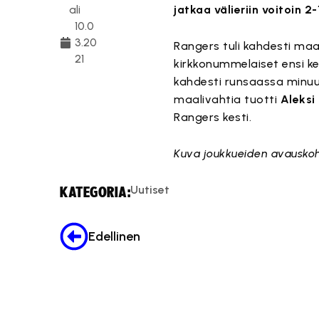
ali
jatkaa välieriin voitoin 2-
10.0
3.20
Rangers tuli kahdesti maa
21
kirkkonummelaiset ensi k
kahdesti runsaassa minuu
maalivahtia tuotti
Aleksi
Rangers kesti.
Kuva joukkueiden avauskoh
Uutiset
KATEGORIA:
Edellinen