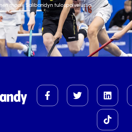
inen maali. Salibandyn tulospalvelussa.