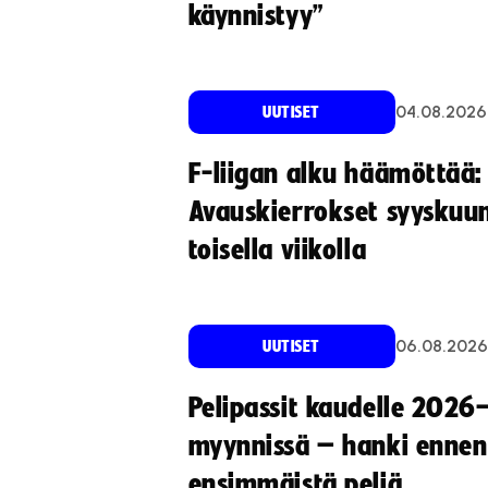
käynnistyy”
04.08.2026
UUTISET
F-liigan alku häämöttää:
Avauskierrokset syyskuu
toisella viikolla
06.08.2026
UUTISET
Pelipassit kaudelle 2026
myynnissä – hanki ennen
ensimmäistä peliä