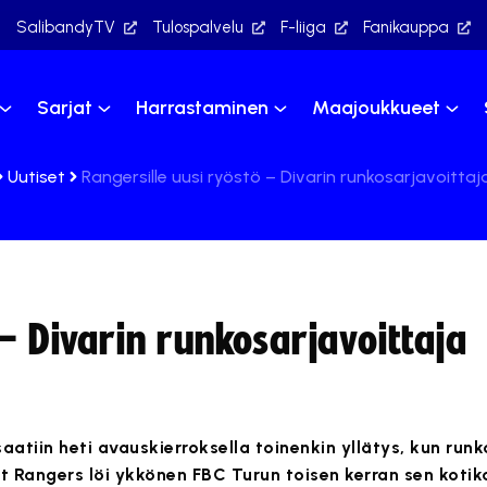
SalibandyTV
Tulospalvelu
F-liiga
Fanikauppa
Sarjat
Harrastaminen
Maajoukkueet
Uutiset
Rangersille uusi ryöstö – Divarin runkosarjavoittaj
 – Divarin runkosarjavoittaja
aatiin heti avauskierroksella toinenkin yllätys, kun run
t Rangers löi ykkönen FBC Turun toisen kerran sen kotik