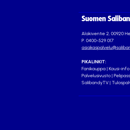
Suomen Saliband
Alakiventie 2, 00920 He
P. 0400-529 017
asiakaspalvelu@saliban
PIKALINKIT:
Fanikauppa
|
Kausi-info
Palvelusivusto
|
Pelipass
SalibandyTV
|
Tulospal