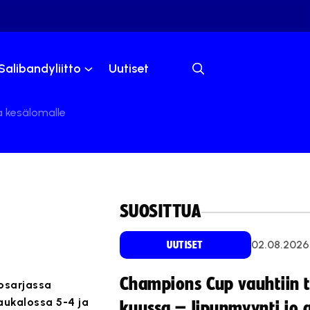
Salibandyliitto
Uutiset
a kesälomalle
SUOSITTUA
02.08.2026
UUTISET
Champions Cup vauhtiin 
kosarjassa
aukalossa 5-4 ja
kuussa – lipunmyynti jo 