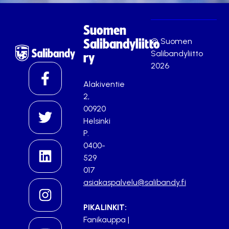
Suomen
© Suomen
Salibandyliitto
Salibandyliitto
ry
2026
Alakiventie
2,
00920
Helsinki
P.
0400-
529
017
asiakaspalvelu@salibandy.fi
PIKALINKIT:
Fanikauppa
|