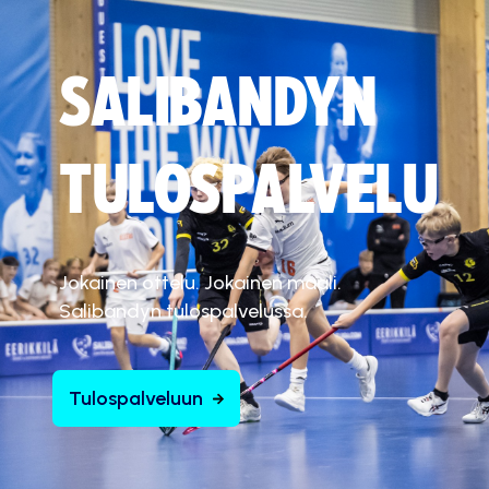
SALIBANDYN
TULOSPALVELU
Jokainen ottelu. Jokainen maali.
Salibandyn tulospalvelussa.
Tulospalveluun