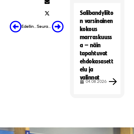
Salibandyliito
n varsinainen
Edellinen
Seuraava
kokous
marraskuuss
a – näin
tapahtuvat
ehdokasasett
elu ja
valinnat
04.08.2026