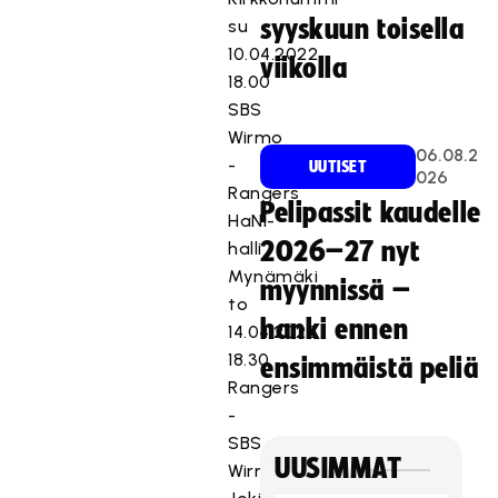
syyskuun toisella
su
10.04.2022
viikolla
18.00
SBS
Wirmo
06.08.2
-
UUTISET
026
Rangers
Pelipassit kaudelle
HaNi-
2026–27 nyt
halli
Mynämäki
myynnissä –
to
hanki ennen
14.04.2022
18.30
ensimmäistä peliä
Rangers
-
SBS
UUSIMMAT
Wirmo