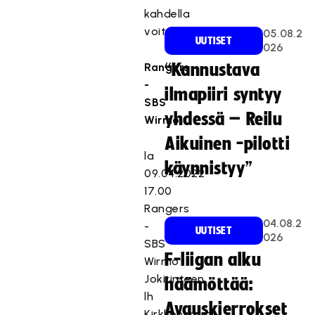
kahdella
voitolla.
05.08.2
UUTISET
026
Rangers
“Kannustava
-
ilmapiiri syntyy
SBS
yhdessä – Reilu
Wirmo
Aikuinen -pilotti
la
käynnistyy”
09.04.2022
17.00
Rangers
04.08.2
-
UUTISET
026
SBS
F-liigan alku
Wirmo
Jokirinteen
häämöttää:
lh
Avauskierrokset
Kirkkonummi