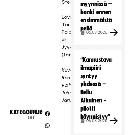
Steamers
myynnissä –
-
hanki ennen
Loviisan
ensimmäistä
Tor
peliä
Palokan
06.08.2026
kk
Jyväskylä
(tarvittaessa)
“Kannustava
ilmapiiri
Kuva
syntyy
Rangersin
yhdessä –
vaihtopenkiltä:
Reilu
Juhani
Aikuinen -
Järvenpää
pilotti
Uuti
KATEGORIA:
JAA:
käynnistyy”
set
05.08.2026