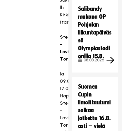
Jokirinteen
lh
Salibandy
Kirkkonummi
mukana OP
(tarvittaessa)
Pohjolan
liikuntapäiväs
Steamers
sä
-
Olympiastadi
Loviisan
onilla 15.8.
Tor
08.08.2026
la
09.04.2022
Suomen
17.00
Cupin
Happee
ilmoittautumi
Steamers
saikaa
-
Loviisan
jatkettu 16.8.
Tor
asti – vielä