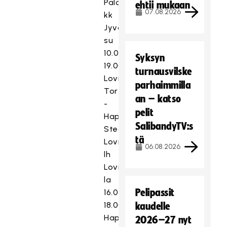
Palokan
ehtii mukaan
07.08.2026
kk
Jyväskylä
su
10.04.2022
Syksyn
19.00
turnausvilske
Loviisan
parhaimmilla
Tor
an – katso
-
pelit
Happee
SalibandyTV:s
Steamers
tä
Loviisan
06.08.2026
lh
Loviisa
la
Pelipassit
16.04.2022
18.00
kaudelle
Happee
2026–27 nyt