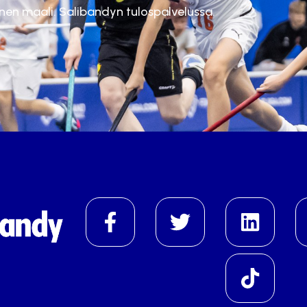
inen maali. Salibandyn tulospalvelussa.