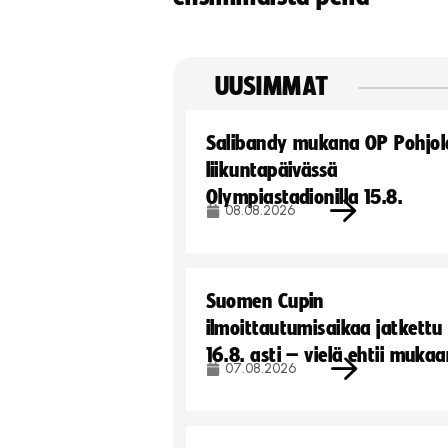
UUSIMMAT
Salibandy mukana OP Pohjol
liikuntapäivässä
Olympiastadionilla 15.8.
08.08.2026
Suomen Cupin
ilmoittautumisaikaa jatkettu
16.8. asti – vielä ehtii muka
07.08.2026