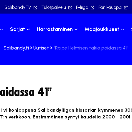
SalibandyTV
Tulospalvelu
F-liiga
Fanikauppa
Sarjat
Harrastaminen
Maajoukkueet
Salibandy.fi
Uutiset
“Raipe Helmisen takia paidassa 41”
paidassa 41”
i viikonloppuna Salibandyliigan historian kymmenes 30
T:n verkkoon. Ensimmäinen syntyi kaudella 2000 - 2001