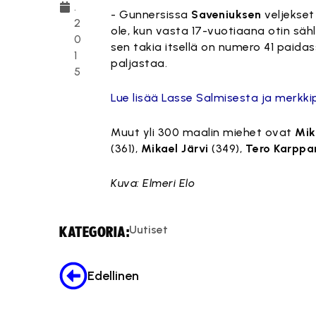
.
- Gunnersissa
Saveniuksen
veljekse
2
ole, kun vasta 17-vuotiaana otin säh
0
sen takia itsellä on numero 41 paida
1
paljastaa.
5
Lue lisää Lasse Salmisesta ja merkki
Muut yli 300 maalin miehet ovat
Mik
(361),
Mikael Järvi
(349),
Tero Karppa
Kuva: Elmeri Elo
Uutiset
KATEGORIA:
Edellinen