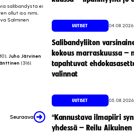
via salibandysta ei
en ollut iso nimi,
aava Salminen
04.08.2026
UUTISET
Salibandyliiton varsinain
kokous marraskuussa – 
80),
Juho Järvinen
tapahtuvat ehdokasasette
änttinen
(316).
valinnat
05.08.2026
UUTISET
“Kannustava ilmapiiri sy
Seuraava
yhdessä – Reilu Aikuinen 