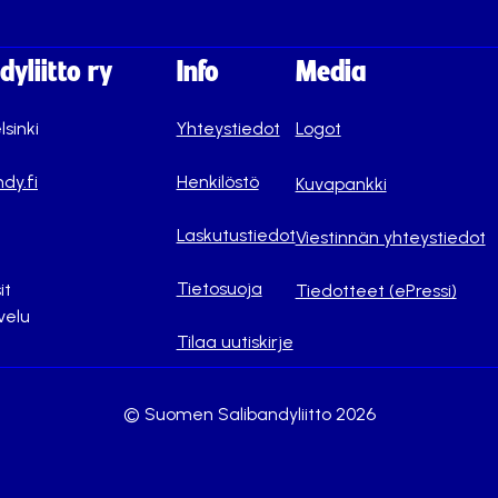
yliitto ry
Info
Media
lsinki
Yhteystiedot
Logot
dy.fi
Henkilöstö
Kuvapankki
Laskutustiedot
Viestinnän yhteystiedot
Tietosuoja
it
Tiedotteet (ePressi)
velu
Tilaa uutiskirje
© Suomen Salibandyliitto 2026