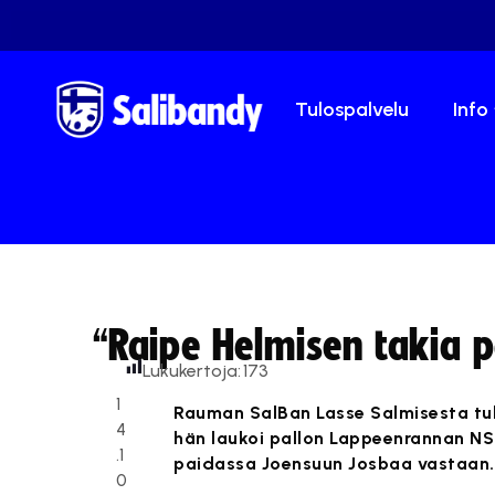
Tulospalvelu
Info
“Raipe Helmisen takia 
Lukukertoja:
173
1
Rauman SalBan Lasse Salmisesta tul
4
hän laukoi pallon Lappeenrannan NS
.1
paidassa Joensuun Josbaa vastaan.
0