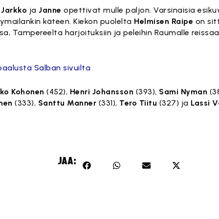
t
Jarkko
ja
Janne
opettivat mulle paljon. Varsinaisia esiku
lymailankin käteen. Kiekon puolelta
Helmisen Raipe
on sitt
ssa, Tampereelta harjoituksiin ja peleihin Raumalle reiss
paalusta Salban sivuilta
ko Kohonen
(452),
Henri Johansson
(393),
Sami Nyman
(3
nen
(333),
Santtu Manner
(331),
Tero Tiitu
(327) ja
Lassi V
JAA: