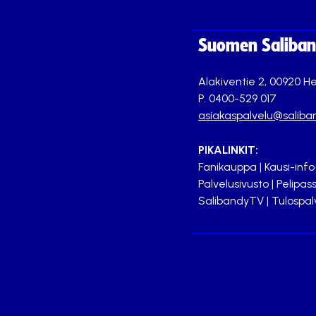
Suomen Saliband
Alakiventie 2, 00920 He
P. 0400-529 017
asiakaspalvelu@saliban
PIKALINKIT:
Fanikauppa
|
Kausi-info
Palvelusivusto
|
Pelipass
SalibandyTV
|
Tulospal