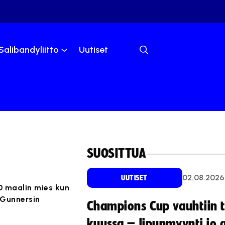
Salibandyliitto
Uutiset
SUOSITTUA
02.08.2026
UUTISET
0 maalin mies kun
 Gunnersin
Champions Cup vauhtiin 
kuussa – lipunmyynti jo 