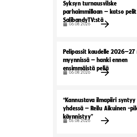
Syksyn turnausvilske
parhaimmillaan – katso pelit
SalibandyTV:stä
06.08.2026
Pelipassit kaudelle 2026–27
myynnissä – hanki ennen
ensimmäistä peliä
06.08.2026
“Kannustava ilmapiiri syntyy
yhdessä – Reilu Aikuinen -pil
käynnistyy”
05.08.2026