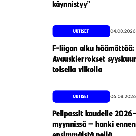
käynnistyy”
04.08.2026
UUTISET
F-liigan alku häämöttää:
Avauskierrokset syyskuu
toisella viikolla
06.08.2026
UUTISET
Pelipassit kaudelle 2026
myynnissä – hanki ennen
ensimmäistä peliä