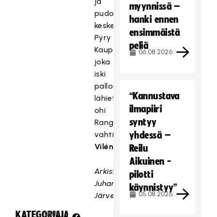
ja
myynnissä –
pudotti
hanki ennen
keskelle
ensimmäistä
Pyry
peliä
Kauppiselle,
06.08.2026
joka
iski
pallon
“Kannustava
lähietäisyydeltä
ilmapiiri
ohi
syntyy
Rangers-
vahti
Kari
yhdessä –
Vilénin
.
Reilu
Aikuinen -
Arkistokuva:
pilotti
Juhani
käynnistyy”
05.08.2026
Järvenpää
Uuti
KATEGORIA:
JAA: