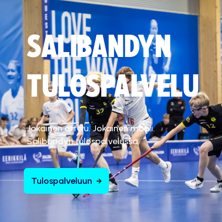
SALIBANDYN
TULOSPALVELU
Jokainen ottelu. Jokainen maali.
Salibandyn tulospalvelussa.
Tulospalveluun