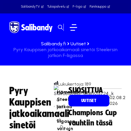
SalibandyTV
Tulospalvelu
F-liiga
Fanikauppa
Salibandy.fi
Uutiset
Pyry Kauppisen jatkoaikamaali sinetöi Steelersin
jatkon F-liigassa
Lukukertoja:
189
Pyry
SUOSITTUA
Hämeenlinnan
Te
02.08.2
Steelers
Kauppisen
a
UUTISET
026
Na
jatkaa
jatkoaikamaali
Champions Cup
sk
F-
ali
liigassa
vauhtiin tässä
sinetöi
0
voitoin