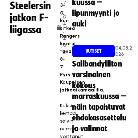
kuussa –
7
Steelersin
3-
.
lipunmyynti jo
0,
jatkon F-
0
kun
auki
4
liigassa
sitkeä
.
Rangers
2
kaatui
0
04.08.2
tänään
UUTISET
2
026
8-
1
Salibandyliiton
7
varsinainen
Pyry
Kauppisen
kokous
jatkoaikamaalilla.
marraskuussa –
Kaksi
näin tapahtuvat
kertaa
ehdokasasettelu
selvin
ja valinnat
numeroin
voittanut