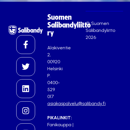
Suomen
© Suomen
Salibandyliitto
Salibandyliitto
ry
2026
Alakiventie
2,
00920
Helsinki
P.
0400-
529
017
asiakaspalvelu@salibandy.fi
PIKALINKIT:
Fanikauppa
|