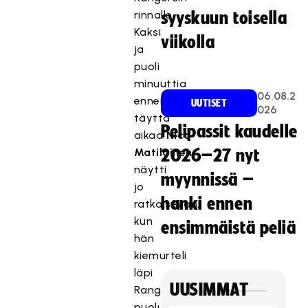
rinnalle.
syyskuun toisella
Kaksi
viikolla
ja
puoli
minuuttia
06.08.2
ennen
UUTISET
026
täyttä
Pelipassit kaudelle
aikaa
Nico
Matilainen
2026–27 nyt
näytti
myynnissä –
jo
hanki ennen
ratkaisevan,
kun
ensimmäistä peliä
hän
kiemurteli
läpi
UUSIMMAT
Rangersin
puolustuksen