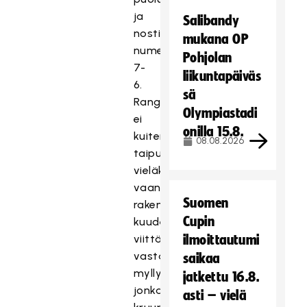
ja
Salibandy
nosti
mukana OP
numeroiksi
Pohjolan
7-
liikuntapäiväs
6.
sä
Rangers
Olympiastadi
ei
onilla 15.8.
kuitenkaan
08.08.2026
taipunut
vieläkään
vaan
Suomen
rakensi
Cupin
kuudella
viittä
ilmoittautumi
vastaan
saikaa
myllytyksen,
jatkettu 16.8.
jonka
asti – vielä