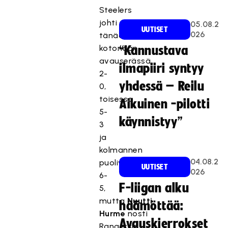
Steelers
johti
05.08.2
UUTISET
026
tänään
kotonaan
“Kannustava
avauserässä
ilmapiiri syntyy
2-
yhdessä – Reilu
0,
toisessa
Aikuinen -pilotti
5-
käynnistyy”
3
ja
kolmannen
04.08.2
puolivälissä
UUTISET
026
6-
F-liigan alku
5,
mutta
Nuutti
häämöttää:
Hurme
nosti
Avauskierrokset
Rangersin