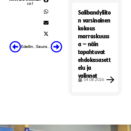
set
Salibandyliito
n varsinainen
kokous
marraskuuss
a – näin
Edellinen
Seuraava
tapahtuvat
ehdokasasett
elu ja
valinnat
04.08.2026