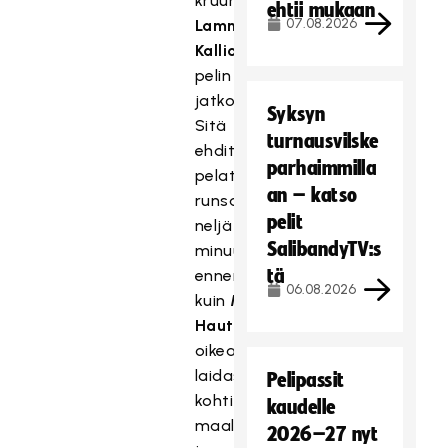
kruunuksi
Kristian
ehtii mukaan
07.08.2026
Lamminen
sivalsi
Rami
Kallion
poikkisyötöstä
pelin
jatkoajalle.
Syksyn
Sitä
turnausvilske
ehdittiin
parhaimmilla
pelata
an – katso
runsaat
pelit
neljä
SalibandyTV:s
minuuttia
tä
ennen
06.08.2026
kuin
Markus
Hautaoja
nousi
oikeasta
laidasta
Pelipassit
kohti
kaudelle
maalia
2026–27 nyt