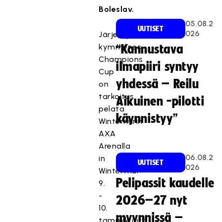
Boleslav.
05.08.2
UUTISET
026
Järjestyksessään
kymmenes
“Kannustava
Champions
ilmapiiri syntyy
Cup
yhdessä – Reilu
on
tarkoitus
Aikuinen -pilotti
pelata
käynnistyy”
Winterhurin
AXA
Arenalla
06.08.2
in
UUTISET
026
Winterthur
Pelipassit kaudelle
9.
-
2026–27 nyt
10.
myynnissä –
tammikuuta.