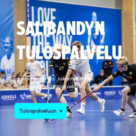
SALIBANDYN
TULOSPALVELU
Jokainen ottelu. Jokainen maali.
Salibandyn tulospalvelussa.
Tulospalveluun