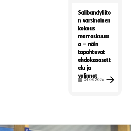
Salibandyliito
n varsinainen
kokous
marraskuuss
a – näin
tapahtuvat
ehdokasasett
elu ja
valinnat
04.08.2026