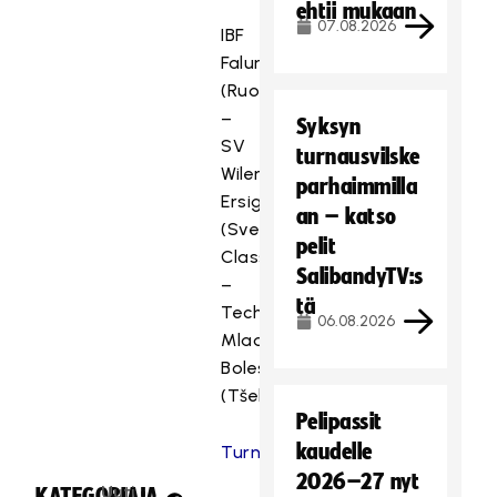
ehtii mukaan
07.08.2026
IBF
Falun
(Ruotsi)
–
Syksyn
SV
turnausvilske
Wiler-
parhaimmilla
Ersigen
an – katso
(Sveitsi)
pelit
Classic
SalibandyTV:s
–
tä
Technology
06.08.2026
Mlada
Boleslav
(Tšekki)
Pelipassit
kaudelle
Turnaussivuille
2026–27 nyt
Uuti
KATEGORIA:
JAA: