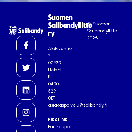
Suomen
© Suomen
Salibandyliitto
Salibandyliitto
ry
2026
Alakiventie
2,
00920
Helsinki
P.
0400-
529
017
asiakaspalvelu@salibandy.fi
PIKALINKIT:
Fanikauppa
|