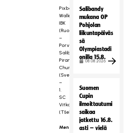
Pixbo
Salibandy
Wallenstam
mukana OP
IBK
Pohjolan
(Ruotsi)
liikuntapäiväs
–
sä
Porvoon
Olympiastadi
Salibandyseura
onilla 15.8.
Piranha
08.08.2026
Chur
(Sveitsi)
–
Suomen
1.
Cupin
SC
ilmoittautumi
Vitkovice
saikaa
(Tšekki)
jatkettu 16.8.
Men
asti – vielä