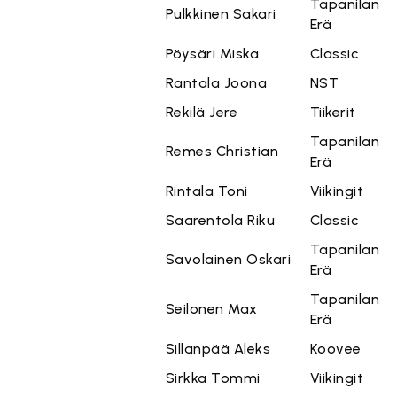
Tapanilan
Pulkkinen Sakari
Erä
Pöysäri Miska
Classic
Rantala Joona
NST
Rekilä Jere
Tiikerit
Tapanilan
Remes Christian
Erä
Rintala Toni
Viikingit
Saarentola Riku
Classic
Tapanilan
Savolainen Oskari
Erä
Tapanilan
Seilonen Max
Erä
Sillanpää Aleks
Koovee
Sirkka Tommi
Viikingit