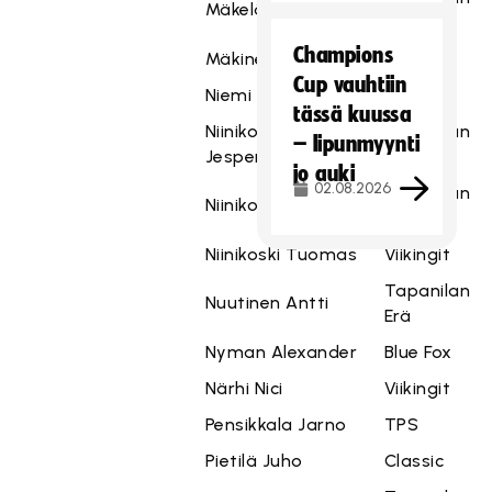
Mäkelä Juho
Erä
Champions
Mäkinen Aki
Viikingit
Cup vauhtiin
Niemi Valtteri
Steelers
tässä kuussa
Niinikoski Joni-
Tapanilan
– lipunmyynti
Jesper
Erä
jo auki
02.08.2026
Tapanilan
Niinikoski Juho
Erä
Niinikoski Tuomas
Viikingit
Tapanilan
Nuutinen Antti
Erä
Nyman Alexander
Blue Fox
Närhi Nici
Viikingit
Pensikkala Jarno
TPS
Pietilä Juho
Classic