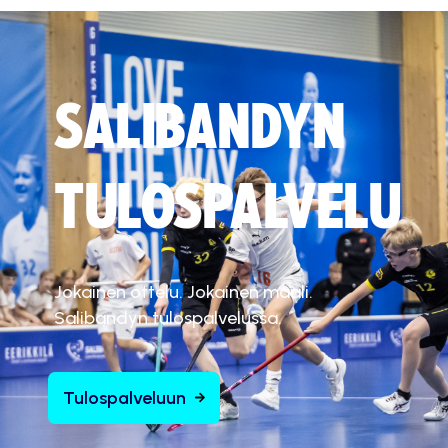
SALIBANDYN
TULOSPALVELU
Jokainen ottelu. Jokainen maali.
Salibandyn tulospalvelussa.
Tulospalveluun