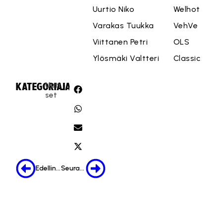
Uurtio Niko
Welhot
Varakas Tuukka
VehVe
Viittanen Petri
OLS
Ylösmäki Valtteri
Classic
Uuti
KATEGORIA:
JAA:
set
Edellinen
Seuraava