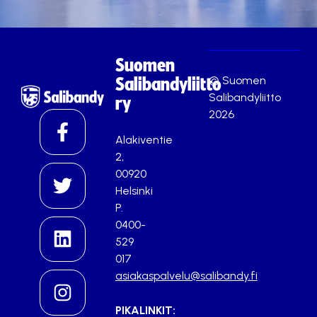
Suomen
© Suomen
Salibandyliitto
Salibandyliitto
ry
2026
Alakiventie
2,
00920
Helsinki
P.
0400-
529
017
asiakaspalvelu@salibandy.fi
PIKALINKIT: