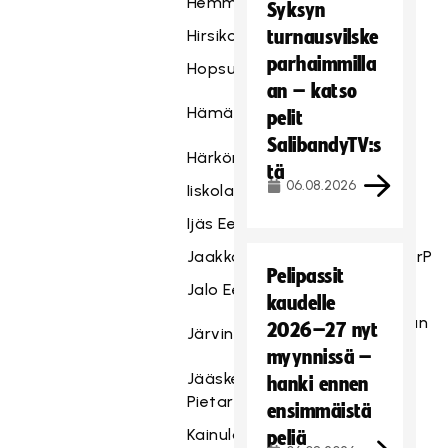
Hemmo Albert
Classic
Syksyn
Hirsikorpi Mika
turnausvilske
OLS
parhaimmilla
Hopsu Severi
Viikingit
an – katso
Josba
Hämäläinen Aapo
pelit
Juniorit
SalibandyTV:s
Härkönen Akseli
TPS
tä
06.08.2026
Iiskola Heikki
Indians
Ijäs Eetu
OLS
Jaakkola Toni
Nokian KrP
Pelipassit
Jalo Eero
TPS
kaudelle
Tapanilan
2026–27 nyt
Järvinen Perttu
Erä
myynnissä –
Jääskeläinen
hanki ennen
Classic
Pietari
ensimmäistä
Kainulainen Justus
LaSB
peliä