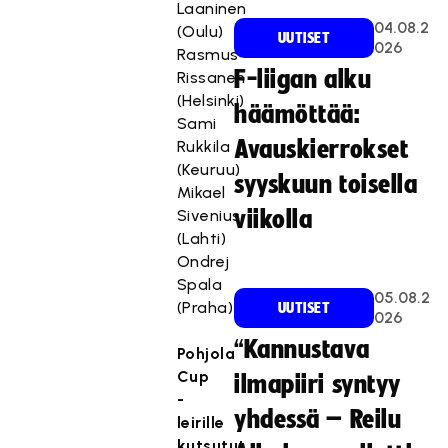
Laaninen
04.08.2
(Oulu)
UUTISET
026
Rasmus
F-liigan alku
Rissanen
(Helsinki)
häämöttää:
Sami
Avauskierrokset
Rukkila
(Keuruu)
syyskuun toisella
Mikael
Sivenius
viikolla
(Lahti)
Ondrej
Spala
05.08.2
(Praha)
UUTISET
026
“Kannustava
Pohjola
Cup
ilmapiiri syntyy
-
yhdessä – Reilu
leirille
kutsutut