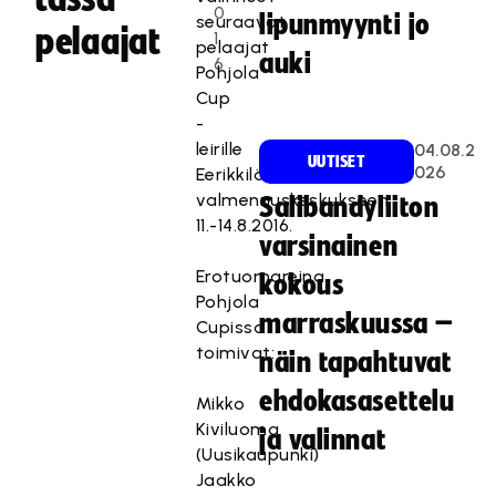
0
lipunmyynti jo
seuraavat
pelaajat
1
pelaajat
auki
6
Pohjola
Cup
-
leirille
04.08.2
UUTISET
026
Eerikkilän
valmennuskeskukseen
Salibandyliiton
11.-14.8.2016.
varsinainen
Erotuomareina
kokous
Pohjola
marraskuussa –
Cupissa
toimivat:
näin tapahtuvat
ehdokasasettelu
Mikko
Kiviluoma
ja valinnat
(Uusikaupunki)
Jaakko