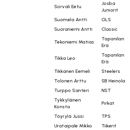
Josba
Sorvali Eetu
Juniorit
Suomela Antti
OLS
Suoraniemi Antti
Classic
Tapanilan
Tekoniemi Matias
Erä
Tapanilan
Tikka Leo
Erä
Tikkanen Eemeli
Steelers
Tolonen Arttu
SB Heinola
Turppo Santeri
NST
Tykkyläinen
Pirkat
Konsta
Töyrylä Jussi
TPS
Urataipale Mikko
Tiikerit