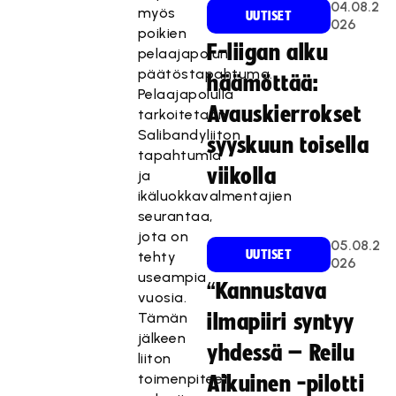
04.08.2
myös
UUTISET
026
poikien
F-liigan alku
pelaajapolun
päätöstapahtuma.
häämöttää:
Pelaajapolulla
Avauskierrokset
tarkoitetaan
Salibandyliiton
syyskuun toisella
tapahtumia
viikolla
ja
ikäluokkavalmentajien
seurantaa,
jota on
05.08.2
UUTISET
tehty
026
useampia
“Kannustava
vuosia.
Tämän
ilmapiiri syntyy
jälkeen
yhdessä – Reilu
liiton
toimenpiteet
Aikuinen -pilotti