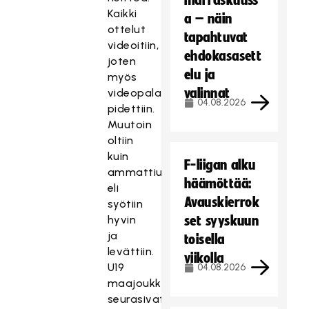
marraskuuss
Kaikki
a – näin
ottelut
tapahtuvat
videoitiin,
ehdokasasett
joten
elu ja
myös
valinnat
videopalavereita
04.08.2026
pidettiin.
Muutoin
oltiin
kuin
F-liigan alku
ammattiurheilijat
häämöttää:
eli
Avauskierrok
syötiin
hyvin
set syyskuun
ja
toisella
levättiin.
viikolla
U19
04.08.2026
maajoukkuevalmentajat
seurasivat