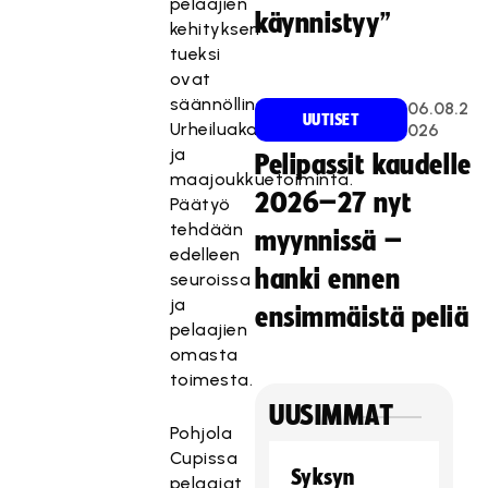
pelaajien
käynnistyy”
kehityksen
tueksi
ovat
säännöllinen
06.08.2
UUTISET
Urheiluakatemiavalmennus
026
ja
Pelipassit kaudelle
maajoukkuetoiminta.
2026–27 nyt
Päätyö
tehdään
myynnissä –
edelleen
hanki ennen
seuroissa
ja
ensimmäistä peliä
pelaajien
omasta
toimesta.
UUSIMMAT
Pohjola
Cupissa
Syksyn
pelaajat