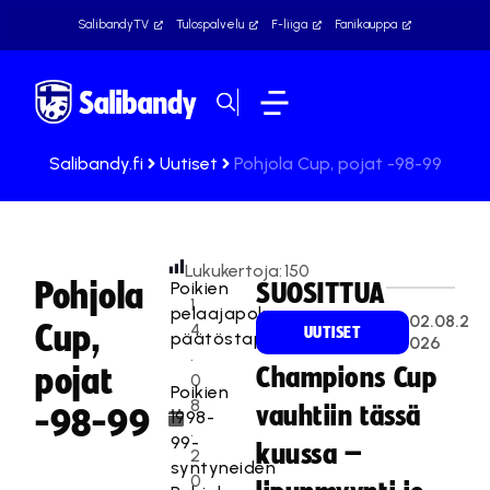
SalibandyTV
Tulospalvelu
F-liiga
Fanikauppa
Salibandy.fi
Uutiset
Pohjola Cup, pojat -98-99
Lukukertoja:
150
Pohjola
Poikien
SUOSITTUA
1
pelaajapolun
02.08.2
Cup,
4
UUTISET
päätöstapahtuma
026
.
pojat
Champions Cup
0
Poikien
8
vauhtiin tässä
-98-99
1998-
.
99-
kuussa –
2
syntyneiden
0