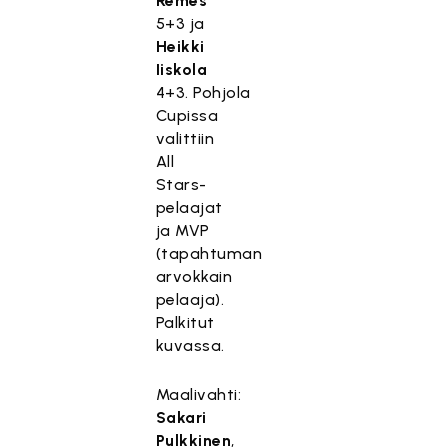
Remes
5+3 ja
Heikki
Iiskola
4+3. Pohjola
Cupissa
valittiin
All
Stars-
pelaajat
ja MVP
(tapahtuman
arvokkain
pelaaja).
Palkitut
kuvassa.
Maalivahti:
Sakari
Pulkkinen
,