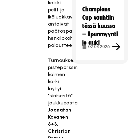
kaikki
Champions
pelit ja
ikäluokkavalmentajat
Cup vauhtiin
antoivat
tässä kuussa
päätöspäivänä
– lipunmyynti
henkilökohtaiset
jo auki
palautteet.
02.08.2026
Turnauksen
pistepörssin
kolmen
kärki
löytyi
"sinisestä"
joukkueesta:
Joonatan
Kovanen
6+3,
Christian