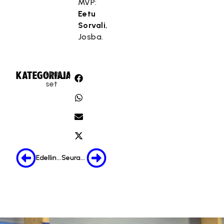
MVP:
Eetu
Sorvali
,
Josba.
Uuti
KATEGORIA:
JAA:
set
Edellinen
Seuraava