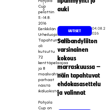
lipunmyynti jo
Pohjola
1
Cup
auki
6
pelattiin
11.-14.8.
2016
04.08.2
Eerikkilän
UUTISET
026
Urheiluopistolla.
Tapahtumaan
Salibandyliiton
oli
varsinainen
kutsuttu
72
kokous
kenttäpelaajaa
marraskuussa –
ja 8
maalivahtia,
näin tapahtuvat
parhaat
ehdokasasettelu
näistä
ikäluokista.
ja valinnat
Pohjola
Cup on