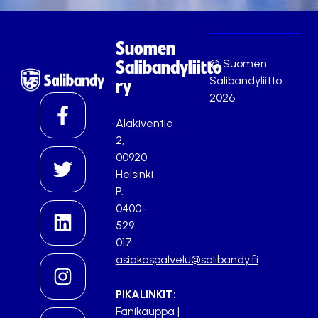
Suomen
© Suomen
Salibandyliitto
Salibandyliitto
ry
2026
Alakiventie
2,
00920
Helsinki
P.
0400-
529
017
asiakaspalvelu@salibandy.fi
PIKALINKIT:
Fanikauppa
|