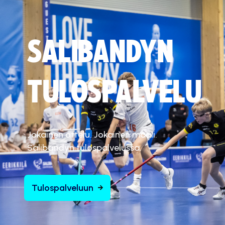
SALIBANDYN
TULOSPALVELU
Jokainen ottelu. Jokainen maali.
Salibandyn tulospalvelussa.
Tulospalveluun