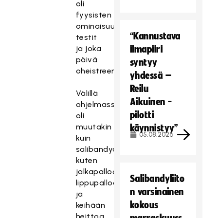
oli
fyysisten
ominaisuuksien
“Kannustava
testit
ja joka
ilmapiiri
päivä
syntyy
oheistreenit.
yhdessä –
Reilu
Välillä
Aikuinen -
ohjelmassa
pilotti
oli
muutakin
käynnistyy”
05.08.2026
kuin
salibandya,
kuten
jalkapalloa,
Salibandyliito
lippupalloa
n varsinainen
ja
kokous
keihään
heittoa.