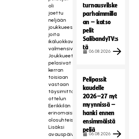
turnausvilske
oli
jaettu
parhaimmilla
neljään
an – katso
joukkueeseen,
pelit
joita
SalibandyTV:s
ikäluokkavalmentajat
tä
valmensivat.
06.08.2026
Joukkueet
pelasivat
kerran
toisiaan
Pelipassit
vastaan
kaudelle
täysimittaisen
2026–27 nyt
ottelun
myynnissä –
Eerikkilän
hanki ennen
erinomaisissa
olosuhteissa.
ensimmäistä
Lisäksi
peliä
avauspäivänä
06.08.2026