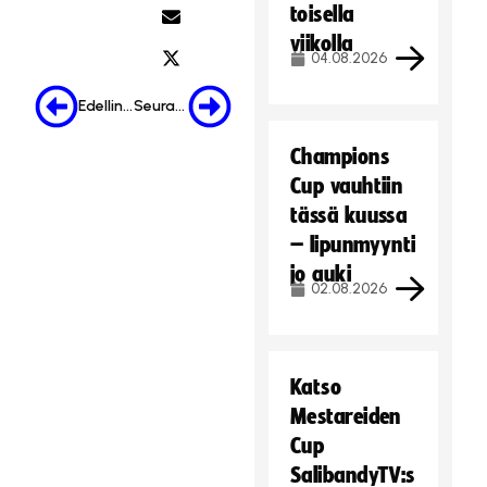
toisella
viikolla
04.08.2026
Edellinen
Seuraava
Champions
Cup vauhtiin
tässä kuussa
– lipunmyynti
jo auki
02.08.2026
Katso
Mestareiden
Cup
SalibandyTV:s