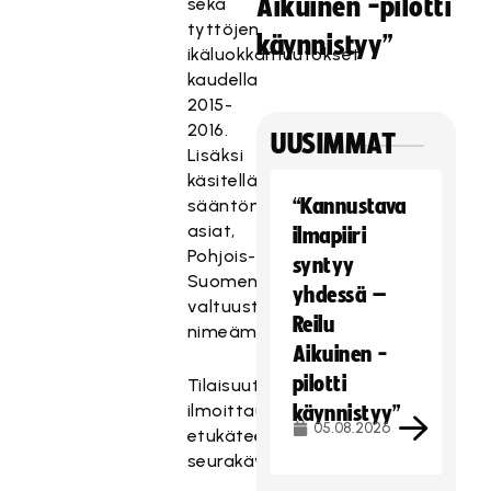
Aikuinen -pilotti
sekä
tyttöjen
käynnistyy”
ikäluokkamuutokset
kaudella
2015-
2016.
UUSIMMAT
Lisäksi
käsitellään
“Kannustava
sääntömääräiset
asiat,
ilmapiiri
Pohjois-
syntyy
Suomen
yhdessä –
valtuustoehdokkaiden
Reilu
nimeäminen.
Aikuinen -
pilotti
Tilaisuuteen
ilmoittaudutaan
käynnistyy”
05.08.2026
etukäteen
seurakäyttäjätunnuksilla.