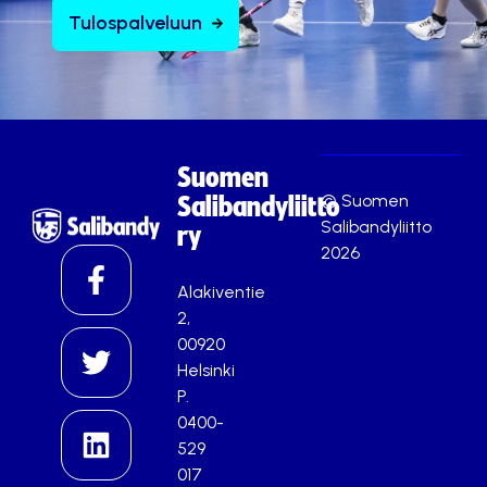
Tulospalveluun
Suomen
© Suomen
Salibandyliitto
Salibandyliitto
ry
2026
Alakiventie
2,
00920
Helsinki
P.
0400-
529
017