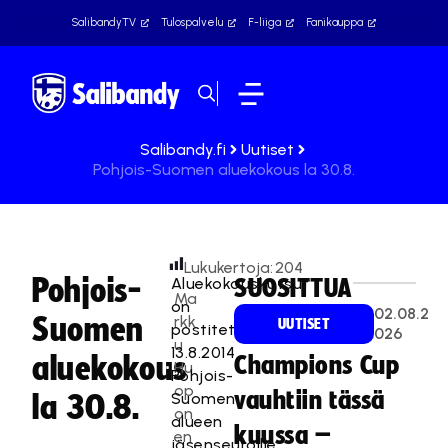
SalibandyTV
Tulospalvelu
F-liiga
Fanikauppa
Salibandy.fi
Uutiset
Pohjois-Suomen aluekokous la 30.8.
Lukukertoja:
204
Pohjois-
Aluekokouskutsut
SUOSITTUA
Ma
on
02.08.2
Suomen
rkk
UUTISET
postitettu
026
u
13.8.2014
aluekokous
Champions Cup
Hu
Pohjois-
op
vauhtiin tässä
Suomen
la 30.8.
on
alueen
kuussa –
en
jäsenseuroille