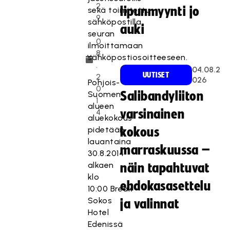
2
lipunmyynti jo
sekä toimitettu
9
sähköpostilla
auki
.
seuran
0
ilmoittamaan
8
sähköpostiosoitteeseen.
.
04.08.2
UUTISET
2
026
Pohjois-
0
Suomen
Salibandyliiton
1
alueen
4
varsinainen
aluekokous
pidetään
kokous
lauantaina
marraskuussa –
30.8.2014
alkaen
näin tapahtuvat
klo
ehdokasasettelu
10:00 Break
Sokos
ja valinnat
Hotel
Edenissä