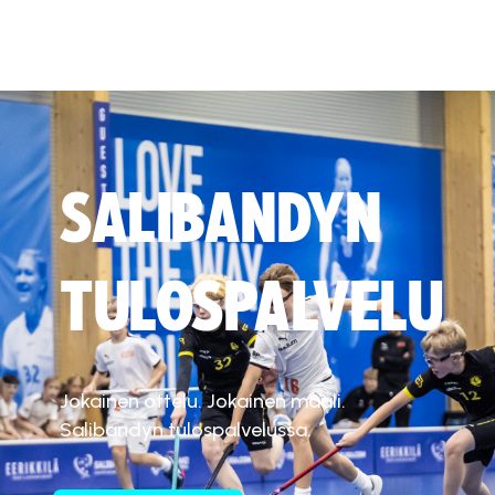
SALIBANDYN
TULOSPALVELU
Jokainen ottelu. Jokainen maali.
Salibandyn tulospalvelussa.