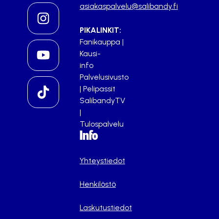
asiakaspalvelu@salibandy.fi
PIKALINKIT:
Fanikauppa
|
Kausi-
info
Palvelusivusto
|
Pelipassit
SalibandyTV
|
Tulospalvelu
Info
Yhteystiedot
Henkilöstö
Laskutustiedot