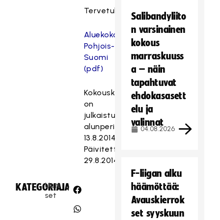
Tervetuloa!
Salibandyliito
n varsinainen
Aluekokouskutsu
kokous
Pohjois-
marraskuuss
Suomi
(pdf)
a – näin
tapahtuvat
Kokouskutsu
ehdokasasett
on
elu ja
julkaistu
valinnat
alunperin
04.08.2026
13.8.2014.
Päivitetty
29.8.2014.
F-liigan alku
Uuti
häämöttää:
KATEGORIA:
JAA:
set
Avauskierrok
set syyskuun