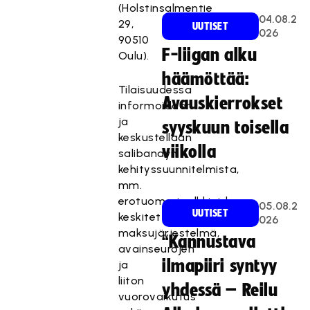
(Holstinsalmentie
04.08.2
29,
UUTISET
026
90510
F-liigan alku
Oulu).
häämöttää:
Tilaisuudessa
Avauskierrokset
informoidaan
ja
syyskuun toisella
keskustellaan
viikolla
salibandyn
kehityssuunnitelmista,
mm.
erotuomaripalkkioiden
05.08.2
UUTISET
keskitetty
026
maksujärjestelmä,
“Kannustava
avainseurojen
ilmapiiri syntyy
ja
liiton
yhdessä – Reilu
vuorovaikutus