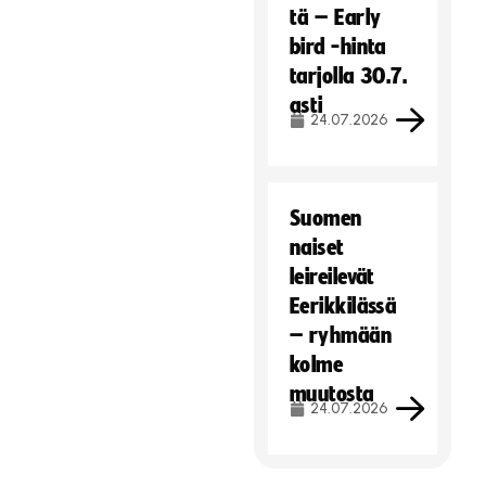
tä – Early
bird -hinta
tarjolla 30.7.
asti
24.07.2026
Suomen
naiset
leireilevät
Eerikkilässä
– ryhmään
kolme
muutosta
24.07.2026