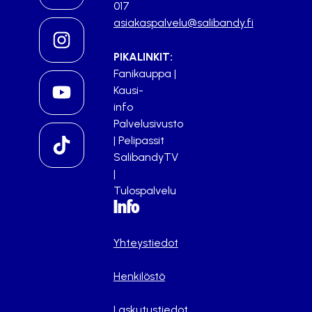
017
asiakaspalvelu@salibandy.fi
PIKALINKIT:
Fanikauppa
|
Kausi-
info
Palvelusivusto
|
Pelipassit
SalibandyTV
|
Tulospalvelu
Info
Yhteystiedot
Henkilöstö
Laskutustiedot