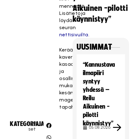
mennessä.
Aikuinen -pilotti
Lisätietoja
käynnistyy”
löydät
seuran
nettisivuilta
.
UUSIMMAT
Kerää
kaverit
kasaan
“Kannustava
ja
ilmapiiri
osallistu
syntyy
mukaan
yhdessä –
kesän
Reilu
mageimpiin
Aikuinen -
tapahtumiin!
pilotti
Uuti
käynnistyy”
KATEGORIA:
JAA:
05.08.2026
set