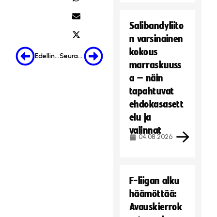
Salibandyliito
n varsinainen
kokous
Edellinen
Seuraava
marraskuuss
a – näin
tapahtuvat
ehdokasasett
elu ja
valinnat
04.08.2026
F-liigan alku
häämöttää:
Avauskierrok