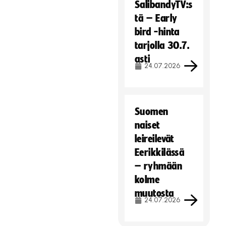
SalibandyTV:s
tä – Early
bird -hinta
tarjolla 30.7.
asti
24.07.2026
Suomen
naiset
leireilevät
Eerikkilässä
– ryhmään
kolme
muutosta
24.07.2026