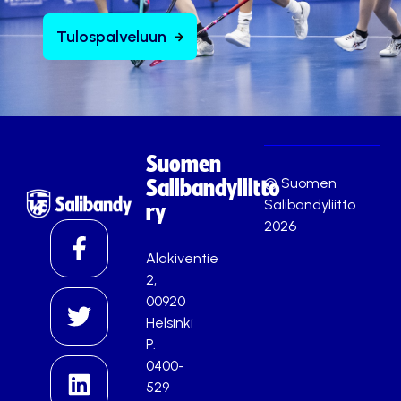
Tulospalveluun
Suomen
© Suomen
Salibandyliitto
Salibandyliitto
ry
2026
Alakiventie
2,
00920
Helsinki
P.
0400-
529