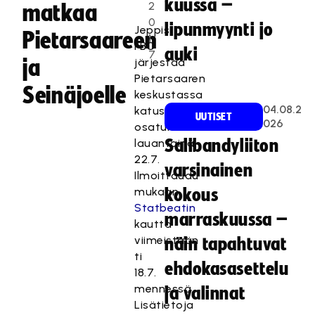
kuussa –
2
matkaa
0
lipunmyynti jo
Jeppis
Pietarsaareen
1
FBC
auki
7
ja
järjestää
Pietarsaaren
Seinäjoelle
keskustassa
04.08.2
katusählyn
UUTISET
026
osaturnauksen
lauantaina
Salibandyliiton
22.7.
varsinainen
Ilmoittaudu
mukaan
kokous
Statbeatin
marraskuussa –
kautta
viimeistään
näin tapahtuvat
ti
ehdokasasettelu
18.7.
mennessä.
ja valinnat
Lisätietoja