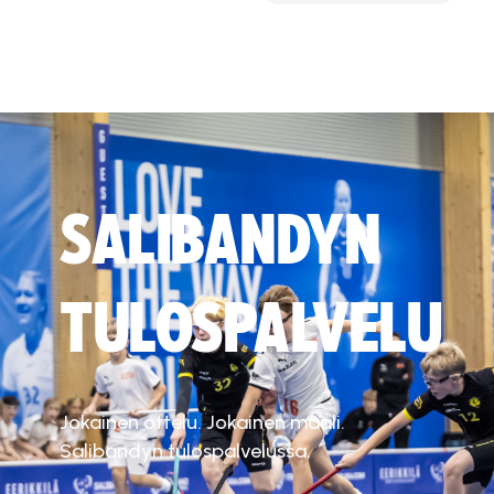
SALIBANDYN
TULOSPALVELU
Jokainen ottelu. Jokainen maali.
Salibandyn tulospalvelussa.