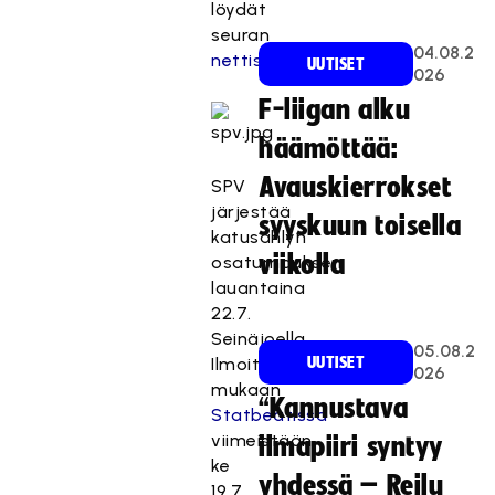
löydät
seuran
04.08.2
nettisivuilta
.
UUTISET
026
F-liigan alku
häämöttää:
Avauskierrokset
SPV
järjestää
syyskuun toisella
katusählyn
viikolla
osaturnauksen
lauantaina
22.7.
Seinäjoella.
05.08.2
Ilmoittaudu
UUTISET
026
mukaan
“Kannustava
Statbeatissa
viimeistään
ilmapiiri syntyy
ke
yhdessä – Reilu
19.7.