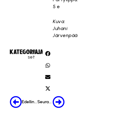
5 e
Kuva:
Juhani
Järvenpää
Uuti
KATEGORIA:
JAA:
set
Edellinen
Seuraava