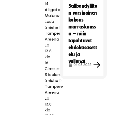
14
Salibandyliito
Alligator
n varsinainen
Malans-
kokous
Lasb
marraskuuss
(miehet)
Tampere
a – näin
Areena
tapahtuvat
La
ehdokasasett
13.8
elu ja
klo
valinnat
16
04.08.2026
Classic-
Steelers
(miehet)
Tampere
Areena
La
13.8
klo