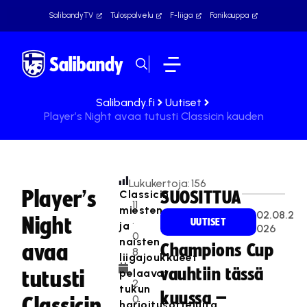
SalibandyTV
Tulospalvelu
F-liiga
Fanikauppa
Salibandy.fi
Uutiset
Player’s Night avaa tutusti Classicin kauden
Lukukertoja:
156
Player’s
Classicin
SUOSITTUA
11
miesten
02.08.2
Night
.
UUTISET
ja
026
0
naisten
avaa
Champions Cup
8
liigajoukkueet
.
vauhtiin tässä
pelaavat
tutusti
2
tukun
kuussa –
0
Classicin
harjoitusotteluita