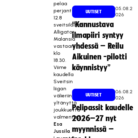
pelaa
05.08.2
perjantaina
UUTISET
026
12.8
“Kannustava
sveitsiläistä
Alligator
ilmapiiri syntyy
Malansia
yhdessä – Reilu
vastaan
klo
Aikuinen -pilotti
18.30.
käynnistyy”
Viime
kaudella
Sveitsin
liigan
06.08.2
UUTISET
välieriin
026
yltänyttä
Pelipassit kaudelle
joukkuetta
valmentaa
2026–27 nyt
Esa
myynnissä –
Jussila
.