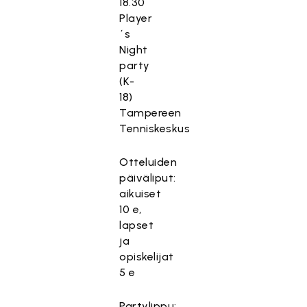
18.30
Player
´s
Night
party
(K-
18)
Tampereen
Tenniskeskus
Otteluiden
päiväliput:
aikuiset
10 e,
lapset
ja
opiskelijat
5 e
Partylippu: