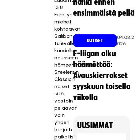
Lauantaina
hanki ennen
13.8
ensimmäistä peliä
Familyn
miehet
kohtaavat
Salibandyliigaan
04.08.2
UUTISET
tulevalle
026
kaudelle
F-liigan alku
nousseen
häämöttää:
hämeenlinnalaisen
Steelersin.
Avauskierrokset
Classicin
syyskuun toisella
naiset
sitä
viikolla
vastoin
pelaavat
vain
yhden
UUSIMMAT
harjoitusottelun
paikallisvastustaja