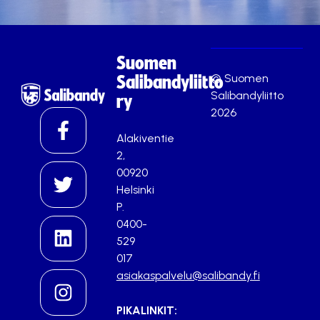
Suomen
© Suomen
Salibandyliitto
Salibandyliitto
ry
2026
Alakiventie
2,
00920
Helsinki
P.
0400-
529
017
asiakaspalvelu@salibandy.fi
PIKALINKIT: