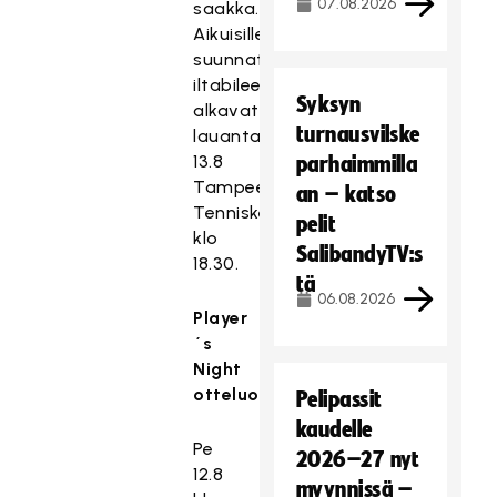
07.08.2026
saakka.
Aikuisille
suunnatut
iltabileet
Syksyn
alkavat
turnausvilske
lauantaina
13.8
parhaimmilla
Tampeen
an – katso
Tenniskeskuksella
pelit
klo
SalibandyTV:s
18.30.
tä
06.08.2026
Player
´s
Night
otteluohjelma:
Pelipassit
kaudelle
Pe
2026–27 nyt
12.8
myynnissä –