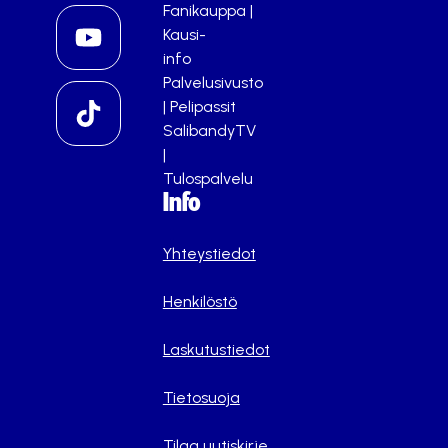
Fanikauppa
|
Kausi-
info
Palvelusivusto
|
Pelipassit
SalibandyTV
|
Tulospalvelu
Info
Yhteystiedot
Henkilöstö
Laskutustiedot
Tietosuoja
Tilaa uutiskirje