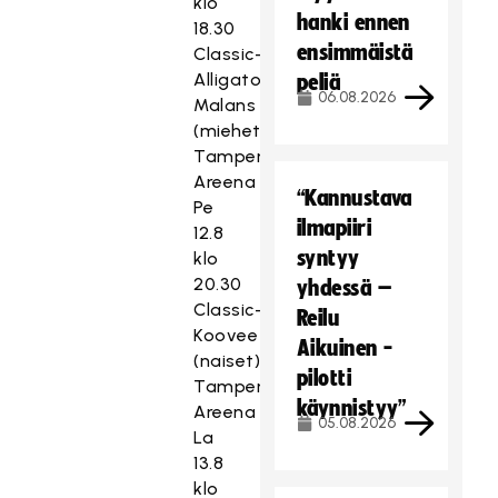
klo
hanki ennen
18.30
ensimmäistä
Classic-
Alligator
peliä
06.08.2026
Malans
(miehet)
Tampere
Areena
“Kannustava
Pe
ilmapiiri
12.8
syntyy
klo
20.30
yhdessä –
Classic-
Reilu
Koovee
Aikuinen -
(naiset)
pilotti
Tampere
käynnistyy”
Areena
05.08.2026
La
13.8
klo