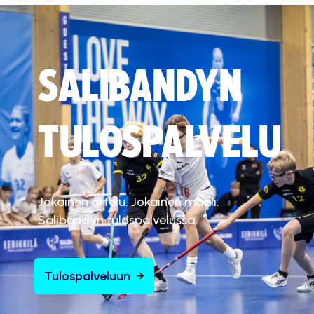
SALIBANDYN
TULOSPALVELU
Jokainen ottelu. Jokainen maali.
Salibandyn tulospalvelussa.
Tulospalveluun