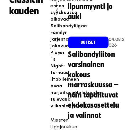
1
lipunmyynti jo
ennen
kauden
6
syyskuussa
auki
alkavaa
Salibandyliigaa.
Familyn
järjestämä
04.08.2
UUTISET
026
jokavuotinen
Player
Salibandyliiton
´s
varsinainen
Night-
turnaus
kokous
iltabileineen
marraskuussa –
avaa
harjoitusottelukauden
näin tapahtuvat
tulevana
ehdokasasettelu
viikonloppuna.
ja valinnat
Miesten
liigajoukkue