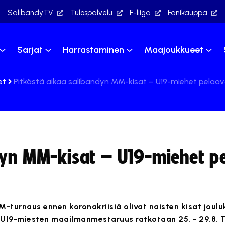
SalibandyTV
Tulospalvelu
F-liiga
Fanikauppa
Sarjat
Harrastaminen
Maajoukkueet
et
Pitkästä aikaa salibandyn MM-kisat – U19-miehet pelaav
dyn MM-kisat – U19-miehet p
-turnaus ennen koronakriisiä olivat naisten kisat joulu
n U19-miesten maailmanmestaruus ratkotaan 25. - 29.8. 