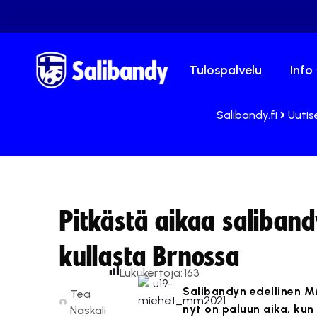
Tulospalvelu
Info
Salibandy.fi
Uutis
Pitkästä aikaa saliban
kullasta Brnossa
Lukukertoja:
163
Salibandyn edellinen MM
Tea
nyt on paluun aika, ku
Naskali