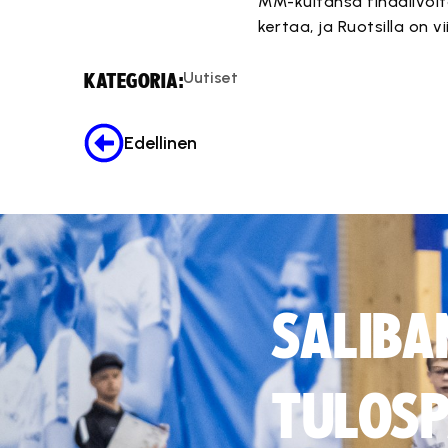
MM-kultansa finaalivoit
kertaa, ja Ruotsilla on v
Uutiset
KATEGORIA:
Edellinen
SALIBA
TULOSP