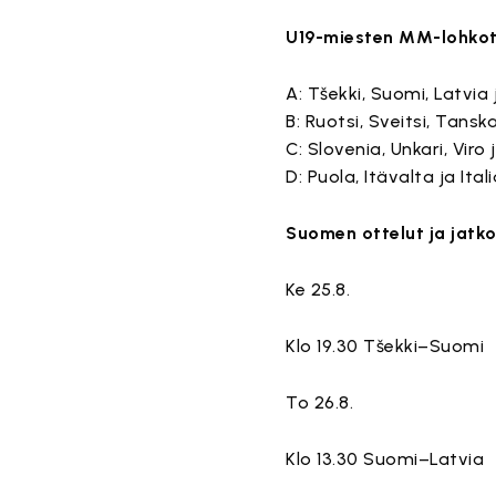
U19-miesten MM-lohkot
A: Tšekki, Suomi, Latvia
B: Ruotsi, Sveitsi, Tansk
C: Slovenia, Unkari, Viro 
D: Puola, Itävalta ja Ital
Suomen ottelut ja jatko
Ke 25.8.
Klo 19.30 Tšekki–Suomi
To 26.8.
Klo 13.30 Suomi–Latvia