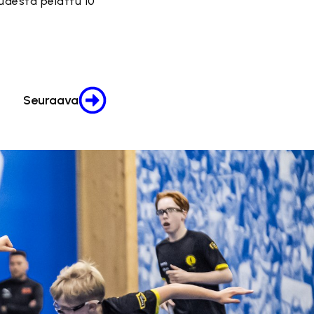
udesta pelattu 10
Seuraava