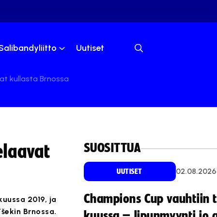
Salibandyliitto
Uutiset
at kullasta Brnossa
SUOSITTUA
elaavat
02.08.2026
UUTISET
Champions Cup vauhtiin 
kuussa 2019, ja
Tšekin Brnossa.
kuussa – lipunmyynti jo 