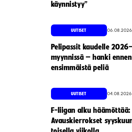
käynnistyy”
06.08.2026
UUTISET
Pelipassit kaudelle 2026
myynnissä – hanki ennen
ensimmäistä peliä
04.08.2026
UUTISET
F-liigan alku häämöttää:
Avauskierrokset syyskuu
toisella viikolla