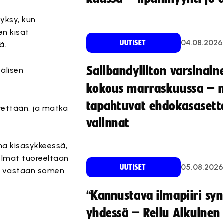
yksy, kun
en kisat
04.08.2026
UUTISET
ä.
Salibandyliiton varsinain
älisen
kokous marraskuussa – 
tapahtuvat ehdokasasette
rettään, ja matka
valinnat
na kisasykkeessä,
elmat tuoreeltaan
05.08.2026
UUTISET
in vastaan somen
“Kannustava ilmapiiri sy
yhdessä – Reilu Aikuinen 