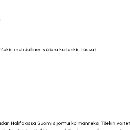
a
(Tšekin mahdollinen välierä kuitenkin tässä)
adan Halifaxissa Suomi sijoittui kolmanneksi Tšekin voi