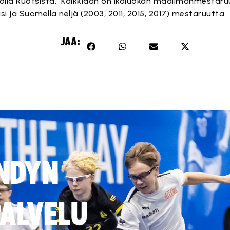
olla Ruotsista. Kaikkiaan on ikäluokan maailmanmestaru
iisi ja Suomella neljä (2003, 2011, 2015, 2017) mestaruutta.
JAA:
NDYN
ALVELU