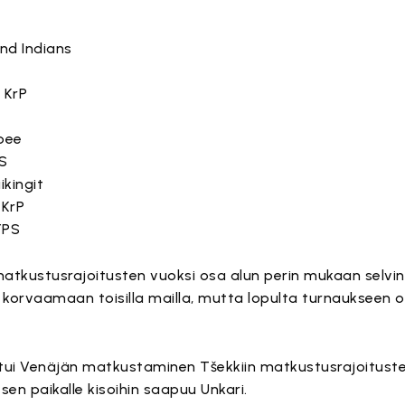
end Indians
n KrP
ppee
LS
ikingit
 KrP
TPS
atkustusrajoitusten vuoksi osa alun perin mukaan selvin
 korvaamaan toisilla mailla, mutta lopulta turnaukseen os
tui Venäjän matkustaminen Tšekkiin matkustusrajoituste
n paikalle kisoihin saapuu Unkari.