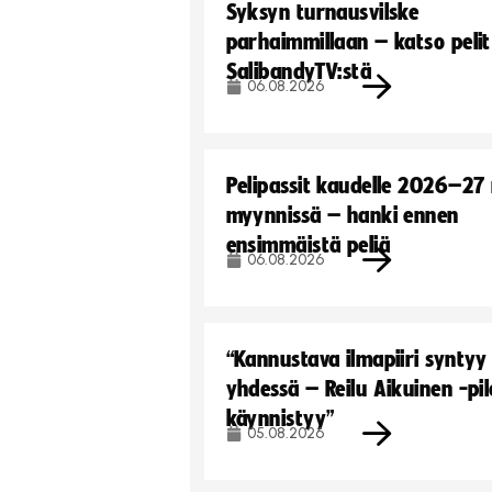
Syksyn turnausvilske
parhaimmillaan – katso pelit
SalibandyTV:stä
06.08.2026
Pelipassit kaudelle 2026–27
myynnissä – hanki ennen
ensimmäistä peliä
06.08.2026
“Kannustava ilmapiiri syntyy
yhdessä – Reilu Aikuinen -pil
käynnistyy”
05.08.2026