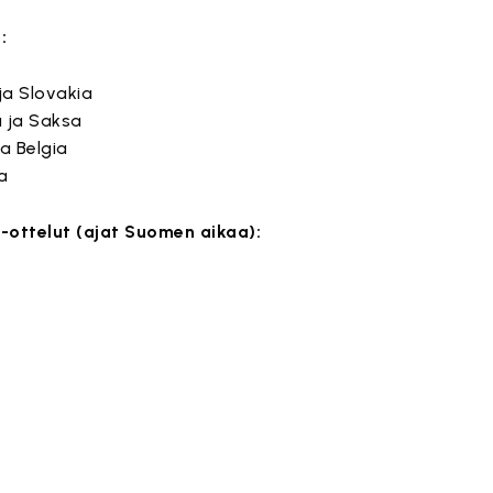
:
 ja Slovakia
a ja Saksa
ja Belgia
ia
-ottelut (ajat Suomen aikaa):