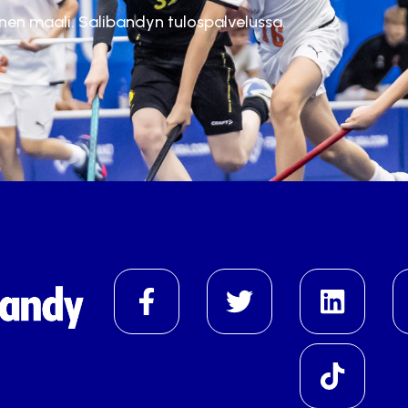
inen maali. Salibandyn tulospalvelussa.