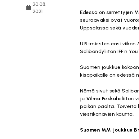
20.08.
2021
Edessä on siirrettyjen 
seuraavaksi ovat vuoros
Uppsalassa sekä vuode
U19-miesten ensi viikon
Salibandyliiton IFF:n Yo
Suomen joukkue kokoontu
kisapaikalle on edessä
Nämä sivut sekä Saliban
ja
Vilma Pekkala
liiton 
paikan päältä. Toiveita
viestikanavien kautta.
Suomen MM-joukkue Br