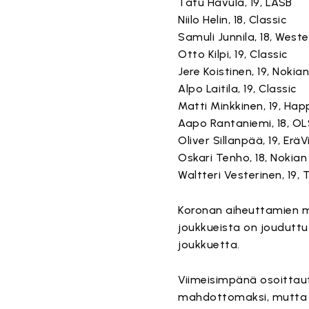
Tatu Havula, 19, LASB
Niilo Helin, 18, Classic
Samuli Junnila, 18, West
Otto Kilpi, 19, Classic
Jere Koistinen, 19, Nokia
Alpo Laitila, 19, Classic
Matti Minkkinen, 19, Ha
Aapo Rantaniemi, 18, O
Oliver Sillanpää, 19, EräVi
Oskari Tenho, 18, Nokian
Waltteri Vesterinen, 19, 
Koronan aiheuttamien m
joukkueista on jouduttu
joukkuetta.
Viimeisimpänä osoittau
mahdottomaksi, mutta se