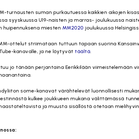
MM-turnausten suman purkautuessa kaikkien aikojen kisas
sa syyskuussa U19-naisten ja marras- joulukuussa naist
n huipennuksena miesten
MM2020
joulukuussa Helsingiss
 MM-ottelut striimataan tuttuun tapaan suorina Kansainv
uTube-kanavalle, ja ne löytyvät
täältä
.
u jo tänään perjantaina Eerikkilään viimeistelemään vi
 maanantaina.
dyliiton some-kanavat värähtelevät luonnollisesti muka
viestinnästä kulkee joukkueen mukana välittämässä tunn
 haastateltavista ja muusta sisällöstä otetaan mielihyv
nossa: