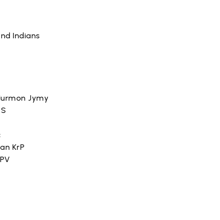
end Indians
, Nurmon Jymy
PS
c
ian KrP
SPV