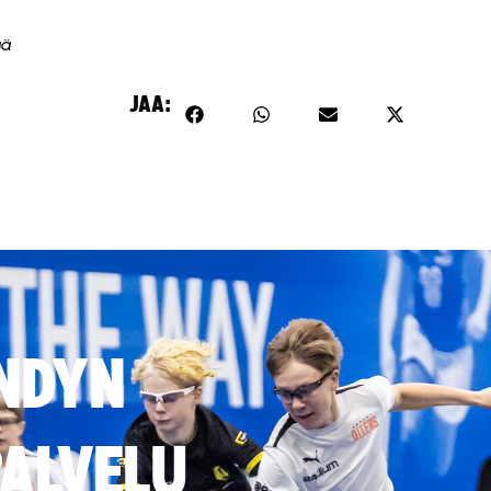
ää
JAA:
NDYN
ALVELU