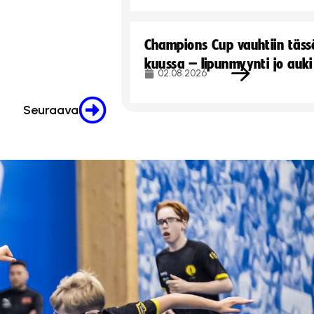
Champions Cup vauhtiin täss
kuussa – lipunmyynti jo auki
02.08.2026
Seuraava