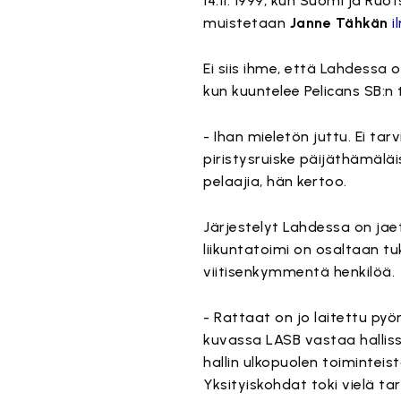
14.11. 1999, kun Suomi ja Ru
muistetaan
Janne Tähkän
i
Ei siis ihme, että Lahdessa
kun kuuntelee Pelicans SB:n
- Ihan mieletön juttu. Ei ta
piristysruiske päijäthämälä
pelaajia, hän kertoo.
Järjestelyt Lahdessa on jae
liikuntatoimi on osaltaan 
viitisenkymmentä henkilöä.
- Rattaat on jo laitettu pyö
kuvassa LASB vastaa hallis
hallin ulkopuolen toiminte
Yksityiskohdat toki vielä t