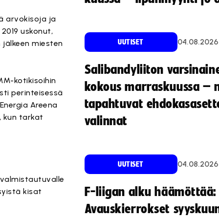
ä arvokisoja ja
 2019 uskonut,
04.08.2026
UUTISET
 jälkeen miesten
Salibandyliiton varsinain
MM-kotikisoihin
kokous marraskuussa – 
ti perinteisessä
tapahtuvat ehdokasasette
Energia Areena
, kun tarkat
valinnat
04.08.2026
UUTISET
valmistautuvalle
F-liigan alku häämöttää:
syistä kisat
Avauskierrokset syyskuu