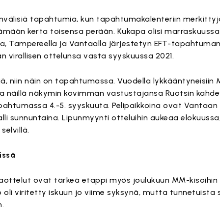
nvälisiä tapahtumia, kun tapahtumakalenteriin merkittyj
tämään kerta toisensa perään. Kukapa olisi marraskuussa
sa, Tampereella ja Vantaalla järjestetyn EFT-tapahtuman
 virallisen ottelunsa vasta syyskuussa 2021.
ää, niin näin on tapahtumassa. Vuodella lykkääntyneisiin 
 näillä näkymin kovimman vastustajansa Ruotsin kahdes
htumassa 4.-5. syyskuuta. Pelipaikkoina ovat Vantaan 
lli sunnuntaina. Lipunmyynti otteluihin aukeaa elokuussa
elvillä.
issä
ttelut ovat tärkeä etappi myös joulukuun MM-kisoihin 
o oli viritetty iskuun jo viime syksynä, mutta tunnetuista 
n.