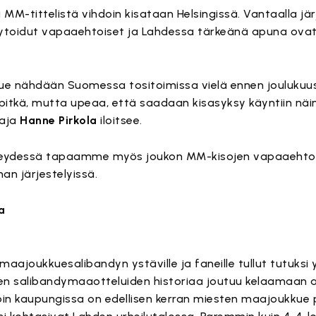
ä MM-tittelistä vihdoin kisataan Helsingissä. Vantaalla jär
ytoidut vapaaehtoiset ja Lahdessa tärkeänä apuna ovat p
kue nähdään Suomessa tositoimissa vielä ennen jouluku
itkä, mutta upeaa, että saadaan kisasyksy käyntiin näin k
taja
Hanne Pirkola
iloitsee.
ydessä tapaamme myös joukon MM-kisojen vapaaehtois
n järjestelyissä.
a
aajoukkuesalibandyn ystäville ja faneille tullut tutuksi 
n salibandymaaotteluiden historiaa joutuu kelaamaan a
loin kaupungissa on edellisen kerran miesten maajoukkue p