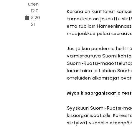
unen
12.0
Korona on kurittanut kansai
5.20
turnauksia on jouduttu siir
21
että tuolloin Hämeenlinnas
maajoukkue pelaa seuraavan
Jos ja kun pandemia hellitt
valmistautuva Suomi kohtaa
Suomi-Ruotsi-maaottelutapa
lauantaina ja Lahden Suurha
otteluiden alkamisajat ovat s
Myös kisaorganisaatio test
Syyskuun Suomi-Ruotsi-maao
kisaorganisaatiolle. Koneist
siirtyivät vuodella eteenpäi