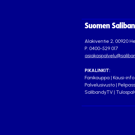
Suomen Saliband
Alakiventie 2, 00920 He
P. 0400-529 017
asiakaspalvelu@saliban
PIKALINKIT:
Fanikauppa
|
Kausi-info
Palvelusivusto
|
Pelipass
SalibandyTV
|
Tulospal