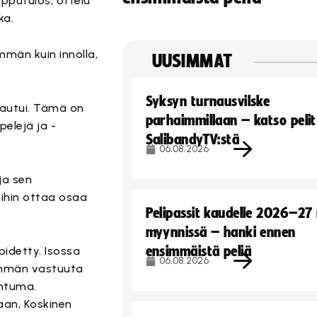
opputulos, ottelu
ka.
mmän kuin innolla,
UUSIMMAT
Syksyn turnausvilske
avautui. Tämä on
parhaimmillaan – katso pelit
elejä ja -
SalibandyTV:stä
06.08.2026
ja sen
ihin ottaa osaa
Pelipassit kaudelle 2026–27
myynnissä – hanki ennen
ensimmäistä peliä
pidetty. Isossa
06.08.2026
nemmän vastuuta
ahtuma.
aan, Koskinen