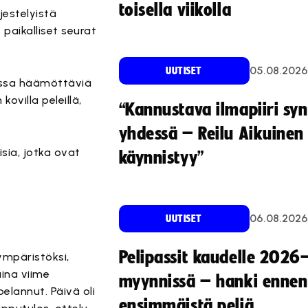
toisella viikolla
jestelyistä
aikalliset seurat
05.08.2026
UUTISET
ussa häämöttäviä
ovilla peleillä,
“Kannustava ilmapiiri sy
yhdessä – Reilu Aikuinen 
ia, jotka ovat
käynnistyy”
06.08.2026
UUTISET
Pelipassit kaudelle 2026
ympäristöksi,
ina viime
myynnissä – hanki ennen
elannut. Päivä oli
ensimmäistä peliä