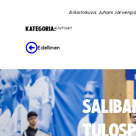
Arkistokuva: Juhani Järvenp
Uutiset
KATEGORIA:
Edellinen
SALIBA
TULOSP