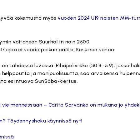
 hyvää kokemusta myös
vuoden 2024 U19 naisten MM-tur
ymin voitaneen Suurhalliin noin 2500.
atsojaa ei saada paikan päälle, Koskinen sanoo.
on Lahdessa luvassa. Pihapeliviikko (30.8.-5.9), jossa ha
en helppoutta ja monipuolisuutta, saa arvoisensa huipen
ta esiintuova SunSäbä-kiertue.
 vie mennessään – Carita Sarvanko on mukana jo yhdek
in? Täydennyshaku käynnissä nyt!
nnissä