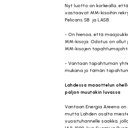
Nyt luotto on korkealla, ett
vastaavat MM-kisoihin rekr
Pelicans SB ja LASB.
- On hienoa, että maajouk
MM-kisoja. Odotus on ollut p
MM-kisojen tapahtumajoh
- Vantaan tapahtuman yhte
mukana jo tämän tapahtuma
Lahdessa maaottelun ohell
paljon muutakin luvassa
Vantaan Energia Areena on m
mutta Lahden osalta mieste
vuosituhannelle saakka, jol