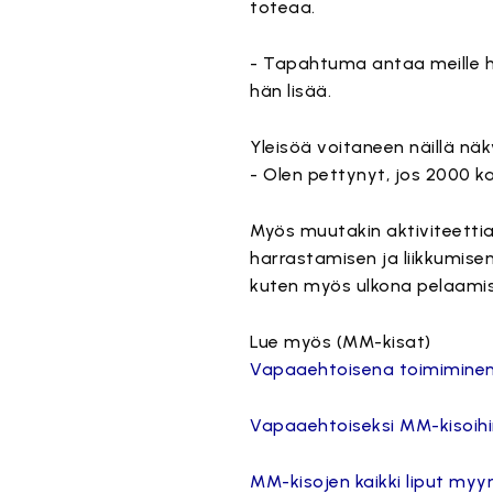
toteaa.
- Tapahtuma antaa meille
hän lisää.
Yleisöä voitaneen näillä näk
- Olen pettynyt, jos 2000 k
Myös muutakin aktiviteettia 
harrastamisen ja liikkumis
kuten myös ulkona pelaamis
Lue myös (MM-kisat)
Vapaaehtoisena toimiminen
Vapaaehtoiseksi MM-kisoih
MM-kisojen kaikki liput myy