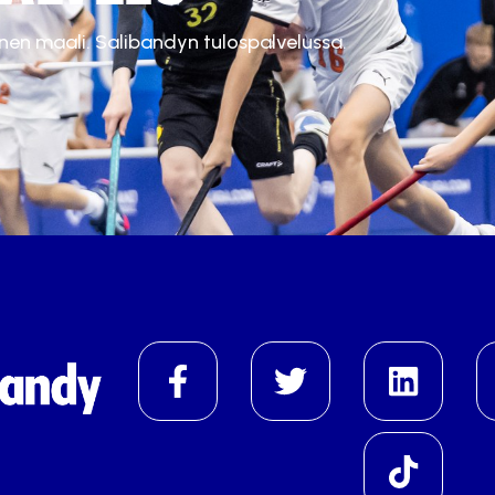
inen maali. Salibandyn tulospalvelussa.