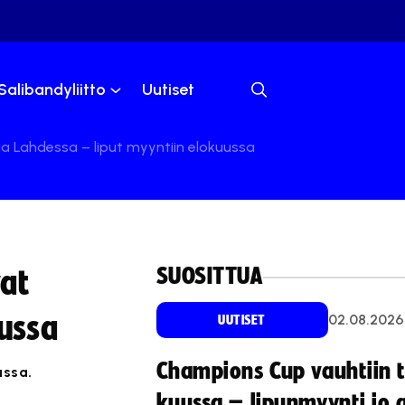
Salibandyliitto
Uutiset
a Lahdessa – liput myyntiin elokuussa
SUOSITTUA
at
uussa
02.08.2026
UUTISET
Champions Cup vauhtiin 
ussa.
kuussa – lipunmyynti jo 