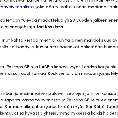
otsi kohtasivat Lahden urheilutalossa. Paremmin kuin 4-4-l
lmaveivimaalista
, joka päätyi valtakunnan mediaan saak
 odotetaan tulevaa maaottelua yli 20 vuoden jälkeen ene
 toiminnanjohtaja
Jari Koskista
.
rvinnut kahta kertaa miettiä, kun tällainen mahdollisuus 
iselle salibandylle, kun nuoret pääsevät näkemään huippup
ttu Pelicans SB:n ja LASB:n kesken. Myös Lahden kaupunki 
tukemassa tapahtumaa. Koskisen arvion mukaan järjestely
rimään ja ensimmäinen palaveri seurojen ja liiton kanssa 
sa tapahtuvasta toiminnasta ja Pelicans SB:lle tulee e
ista. Samaan aikaanhan järjestetään myös SunSäbä-tap
arkentuvat ja hyvässä yhteisymmärryksessä kaikki hoidet