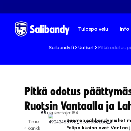
Tulospalvelu
Info
Salibandy.fi
Uutiset
Pitkä odotus p
Pitkä odotus päättymä
Ruotsin Vantaalla ja La
Lukukertoja:
154
Suomen salibandymiehet mi
Timo
Pelipaikkoina ovat Vantaa j
Kankk