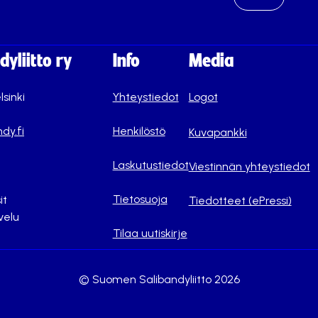
yliitto ry
Info
Media
lsinki
Yhteystiedot
Logot
dy.fi
Henkilöstö
Kuvapankki
Laskutustiedot
Viestinnän yhteystiedot
Tietosuoja
it
Tiedotteet (ePressi)
velu
Tilaa uutiskirje
© Suomen Salibandyliitto 2026