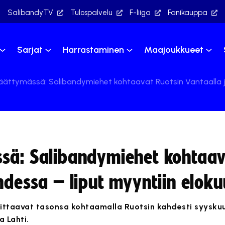
SalibandyTV
Tulospalvelu
F-liiga
Fanikauppa
Sarjat
Harrastaminen
Maajoukkueet
äättymässä: Salibandymiehet kohtaavat Ruotsin Vantaalla j
ssä: Salibandymiehet kohtaav
hdessa – liput myyntiin elok
ttaavat tasonsa kohtaamalla Ruotsin kahdesti syysku
a Lahti.