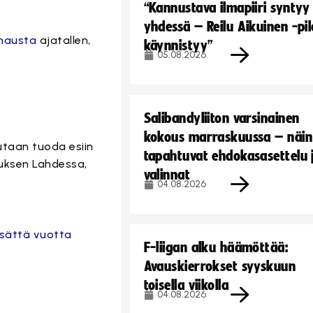
“Kannustava ilmapiiri syntyy
yhdessä – Reilu Aikuinen -pil
nausta
ajatallen,
käynnistyy”
05.08.2026
Salibandyliiton varsinainen
kokous marraskuussa – näin
lutaan tuoda esiin
tapahtuvat ehdokasasettelu 
nuksen Lahdessa,
valinnat
04.08.2026
sättä vuotta
F-liigan alku häämöttää:
Avauskierrokset syyskuun
toisella viikolla
04.08.2026