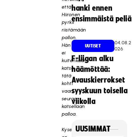
että
hanki ennen
Hiironen
ensimmäistä peliä
pyrkii
riistämään
pallon.
04.08.2
Hän
UUTISET
026
ei
F-liigan alku
kuitenkaan
katso
häämöttää:
tätä
Avauskierrokset
kohti
syyskuun toisella
vaan
seuraa
viikolla
katsellaan
palloa.
UUSIMMAT
Kyseessä