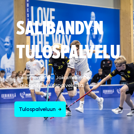
t
ä
.
SALIBANDYN
Hyväksy markkinointievästeet
TULOSPALVELU
Jokainen ottelu. Jokainen maali.
Salibandyn tulospalvelussa.
Tulospalveluun