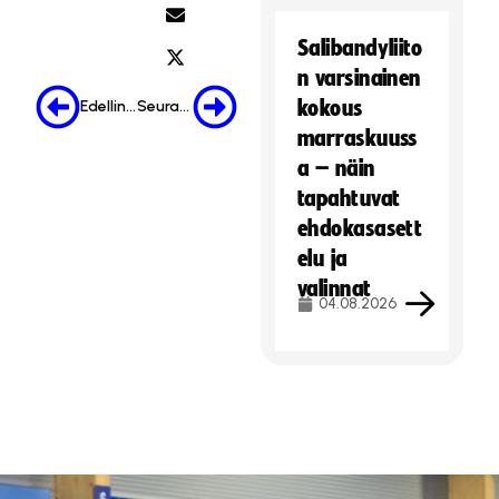
m
a
Salibandyliito
r
n varsinainen
k
kokous
Edellinen
Seuraava
k
marraskuuss
i
a – näin
n
o
tapahtuvat
i
ehdokasasett
n
elu ja
t
valinnat
i
04.08.2026
e
v
ä
s
t
e
i