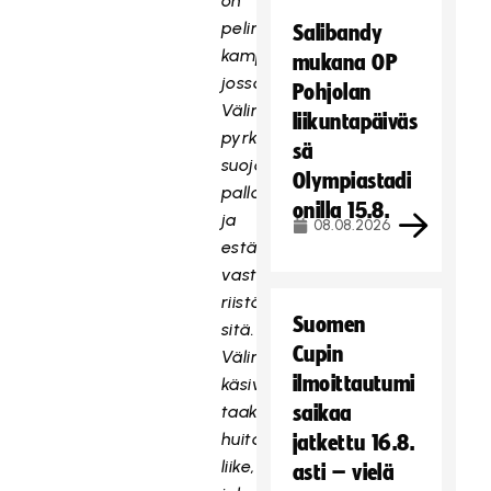
on
pelinomainen
Salibandy
kamppailutilanne,
mukana OP
jossa
Pohjolan
Välimaa
liikuntapäiväs
pyrkii
sä
suojaamaan
Olympiastadi
palloa
onilla 15.8.
ja
08.08.2026
estämään
vastapelaajaa
riistämästä
Suomen
sitä.
Cupin
Välimaan
ilmoittautumi
käsivarren
taaksepäin
saikaa
huitaiseva
jatkettu 16.8.
liike,
asti – vielä