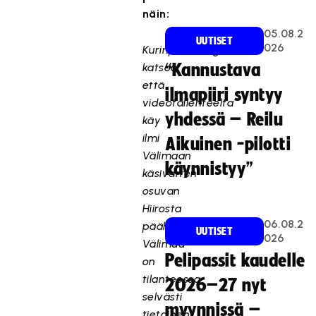
näin:
05.08.2
UUTISET
026
Kurinpitodelegaatio
katsoo,
“Kannustava
että
ilmapiiri syntyy
videotallenteelta
yhdessä – Reilu
käy
ilmi
Aikuinen -pilotti
Välimaan
käynnistyy”
käsivarren
osuvan
Hiirosta
06.08.2
päähän.
UUTISET
026
Välimaa
Pelipassit kaudelle
on
tilanteessa
2026–27 nyt
selvästi
myynnissä –
tietoinen,