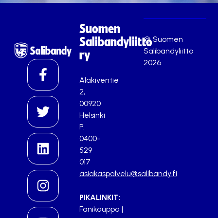
Suomen
© Suomen
Salibandyliitto
Salibandyliitto
ry
2026
Alakiventie
2,
00920
Helsinki
P.
0400-
529
017
asiakaspalvelu@salibandy.fi
PIKALINKIT:
Fanikauppa
|