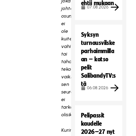
joka
ehtii mukaan
07.08.2026
johtaa
osumaan,
ei
ole
Syksyn
kuitenkaan
turnausvilske
T
vahinko
parhaimmilla
ä
tai
an – katso
m
tahaton
pelit
ä
teko,
s
SalibandyTV:s
vaikka
i
tä
sen
s
06.08.2026
seuraus
ä
ei
l
tarkoituksellinen
t
olisikaan.
Pelipassit
ö
o
kaudelle
n
Kurinpitodelegaatio
2026–27 nyt