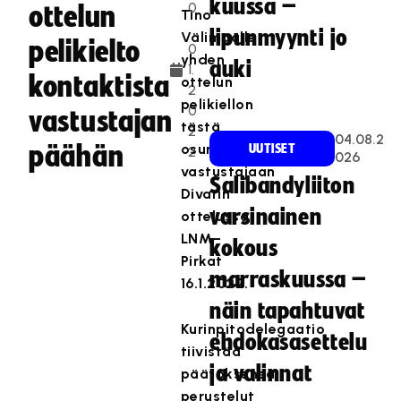
kuussa –
0
ottelun
Tino
.
lipunmyynti jo
Välimaalle
pelikielto
0
yhden
auki
1.
kontaktista
ottelun
2
pelikiellon
0
vastustajan
tästä
2
04.08.2
päähän
osumasta
UUTISET
2
026
vastustajaan
Salibandyliiton
Divarin
varsinainen
ottelussa
LNM–
kokous
Pirkat
marraskuussa –
16.1.2022.
näin tapahtuvat
Kurinpitodelegaatio
ehdokasasettelu
tiivistää
ja valinnat
päätöksensä
perustelut